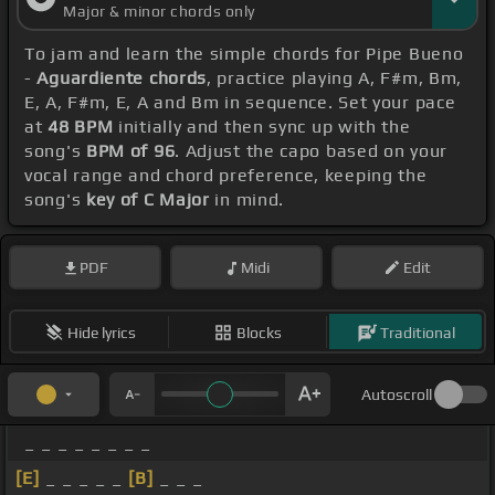
Major & minor chords only
To jam and learn the simple chords for Pipe Bueno
-
Aguardiente chords
, practice playing A, F#m, Bm,
E, A, F#m, E, A and Bm in sequence. Set your pace
at
48 BPM
initially and then sync up with the
song's
BPM of 96
. Adjust the capo based on your
vocal range and chord preference, keeping the
song's
key of C Major
in mind.
PDF
Midi
Edit
Hide lyrics
Blocks
Traditional
Autoscroll
_ _ _ _ _ _ _ _
[E]
_ _ _ _ _
[B]
_ _ _