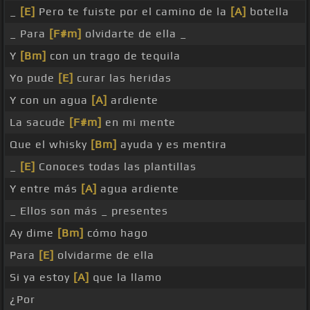
_
[E]
Pero te fuiste por el camino de la
[A]
botella
_ Para
[F#m]
olvidarte de ella _
Y
[Bm]
con un trago de tequila
Yo pude
[E]
curar las heridas
Y con un agua
[A]
ardiente
La sacude
[F#m]
en mi mente
Que el whisky
[Bm]
ayuda y es mentira
_
[E]
Conoces todas las plantillas
Y entre más
[A]
agua ardiente
_ Ellos son más _ presentes
Ay dime
[Bm]
cómo hago
Para
[E]
olvidarme de ella
Si ya estoy
[A]
que la llamo
¿Por