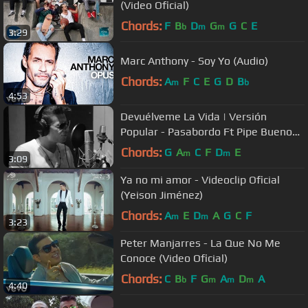
(Video Oficial)
Chords:
F
B
D
G
G
C
E
b
m
m
3:29
Marc Anthony - Soy Yo (Audio)
Chords:
A
F
C
E
G
D
B
m
b
4:53
Devuélveme La Vida | Versión
Popular - Pasabordo Ft Pipe Bueno
(Video Lyric)
Chords:
G
A
C
F
D
E
m
m
3:09
Ya no mi amor - Videoclip Oficial
(Yeison Jiménez)
Chords:
A
E
D
A
G
C
F
m
m
3:23
Peter Manjarres - La Que No Me
Conoce (Video Oficial)
Chords:
C
B
F
G
A
D
A
b
m
m
m
4:40