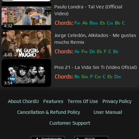
Paulo Londra - Tal Vez (Official
Video)
Chords:
F
A
B
E
C
B
C
m
b
bm
b
m
b
4:32
Jorge Celedón, Alkilados - Me gustas
mucho Remix
Chords:
A
F
D
E
F
C
B
b
m
b
b
b
3:45
Piso 21 - La Vida Sin Ti (Video Oficial)
Chords:
B
G
F
C
C
E
D
b
m
m
b
m
3:54
About ChordU
Features
Terms Of Use
Privacy Policy
Cancellation & Refund Policy
User Manual
Customer Support