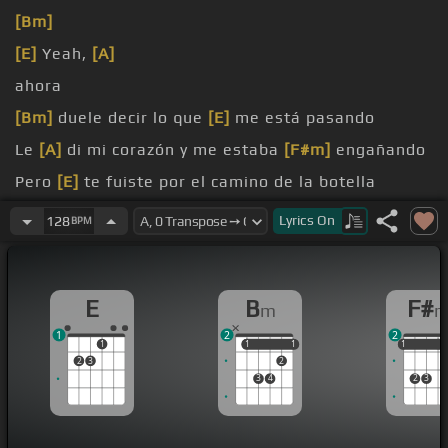
[Bm]
[E]
Yeah,
[A]
ahora
[Bm]
duele decir lo que
[E]
me está pasando
Le
[A]
di mi corazón y me estaba
[F#m]
engañando
Pero
[E]
te fuiste por el camino de la botella
Y
[Bm]
con un trago de tequila
Lyrics
On
128
BPM
E
B
F#
m
1
2
2
1
1
1
1
1
1
1
1
2
3
2
3
4
2
3