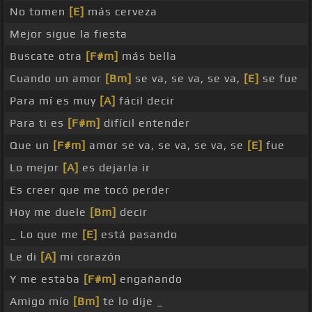
No tomen
[E]
más cerveza
Mejor sigue la fiesta
Buscate otra
[F#m]
más bella
Cuando un amor
[Bm]
se va, se va, se va,
[E]
se fue
Para mí es muy
[A]
fácil decir
Para ti es
[F#m]
difícil entender
Que un
[F#m]
amor se va, se va, se va, se
[E]
fue
Lo mejor
[A]
es dejarla ir
Es creer que me tocó perder
Hoy me duele
[Bm]
decir
_ Lo que me
[E]
está pasando
Le di
[A]
mi corazón
Y me estaba
[F#m]
engañando
Amigo mío
[Bm]
te lo dije _