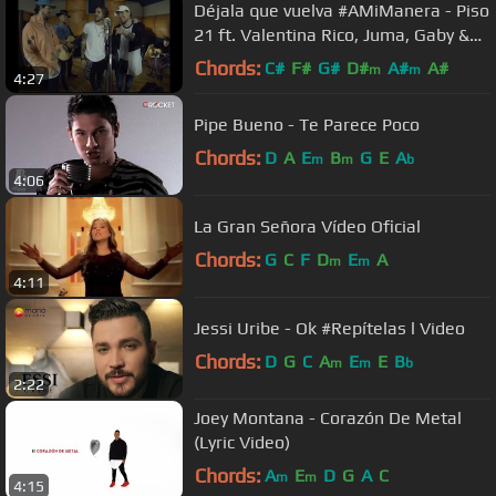
Déjala que vuelva #AMiManera - Piso
21 ft. Valentina Rico, Juma, Gaby &
Manny.
Chords:
C#
F#
G#
D#
A#
A#
m
m
4:27
Pipe Bueno - Te Parece Poco
Chords:
D
A
E
B
G
E
A
m
m
b
4:06
La Gran Señora Vídeo Oficial
Chords:
G
C
F
D
E
A
m
m
4:11
Jessi Uribe - Ok #Repítelas l Video
Chords:
D
G
C
A
E
E
B
m
m
b
2:22
Joey Montana - Corazón De Metal
(Lyric Video)
Chords:
A
E
D
G
A
C
m
m
4:15