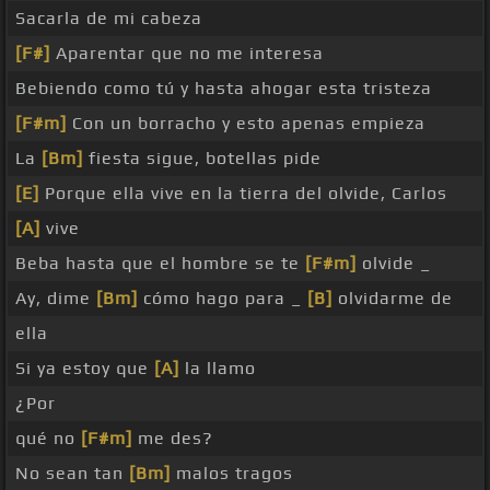
Sacarla de mi cabeza
[F#]
Aparentar que no me interesa
Bebiendo como tú y hasta ahogar esta tristeza
[F#m]
Con un borracho y esto apenas empieza
La
[Bm]
fiesta sigue, botellas pide
[E]
Porque ella vive en la tierra del olvide, Carlos
[A]
vive
Beba hasta que el hombre se te
[F#m]
olvide _
Ay, dime
[Bm]
cómo hago para _
[B]
olvidarme de
ella
Si ya estoy que
[A]
la llamo
¿Por
qué no
[F#m]
me des?
No sean tan
[Bm]
malos tragos