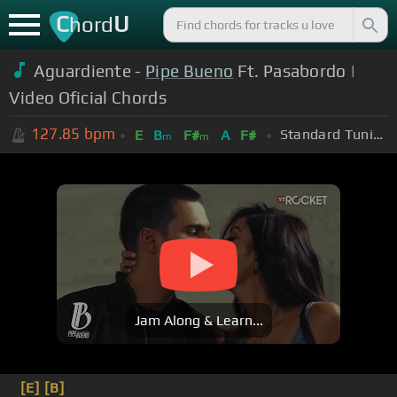
C
U
hord
Aguardiente -
Pipe Bueno
Ft. Pasabordo |
Video Oficial Chords
127.85
bpm
Standard Tuning (EADGBE)
E
B
F#
A
F#
m
m
Jam Along & Learn...
[E]
[B]