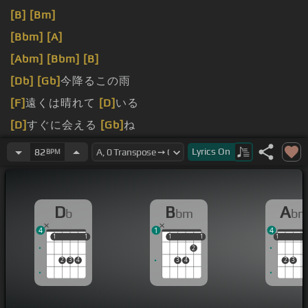
[B]
[Bm]
[Bbm]
[A]
[Abm]
[Bbm]
[B]
[Db]
[Gb]
今降るこの雨
[F]
遠くは晴れて
[D]
いる
[D]
すぐに会える
[Gb]
ね
[F]
そして
[Bb]
星が
[Ebm]
降るから
Lyrics
On
82
BPM
D
B
A
b
bm
b
4
1
4
1
1
1
1
1
1
1
1
1
1
1
2
2
3
4
3
4
2
3