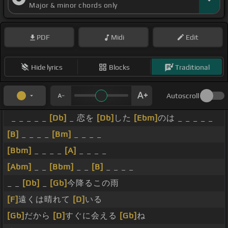
Major & minor chords only
PDF
Midi
Edit
Hide lyrics
Blocks
Traditional
Autoscroll
_ _ _ _ _
[Db]
_ 恋を
[Db]
した
[Ebm]
のは _ _ _ _ _
[B]
_ _ _ _
[Bm]
_ _ _ _
[Bbm]
_ _ _ _
[A]
_ _ _ _
[Abm]
_ _
[Bbm]
_ _
[B]
_ _ _ _
_ _
[Db]
_
[Gb]
今降るこの雨
[F]
遠くは晴れて
[D]
いる
[Gb]
だから
[D]
すぐに会える
[Gb]
ね