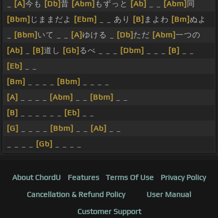
_
[A]
今も
[Db]
昔
[Abm]
もずっと
[Ab]
_ _
[Abm]
同
[Bbm]
じままだよ
[Ebm]
_ _ あり
[B]
まよわ
[Bm]
ぬよ
_
[Bbm]
いて _ _
[A]
ゆける _
[Db]
ただ
[Abm]
一つの
[Ab]
_
[B]
道し
[Gb]
るべ _ _ _
[Dbm]
_ _ _
[B]
_ _
[Eb]
_ _
[Bm]
_ _ _ _
[Bbm]
_ _ _ _
[A]
_ _ _ _
[Abm]
_ _
[Bbm]
_ _
[B]
_ _ _ _ _ _
[Eb]
_ _
[G]
_ _ _ _
[Bbm]
_ _
[Ab]
_ _
_ _ _ _
[Gb]
_ _ _ _
About ChordU
Features
Terms Of Use
Privacy Policy
Cancellation & Refund Policy
User Manual
Customer Support