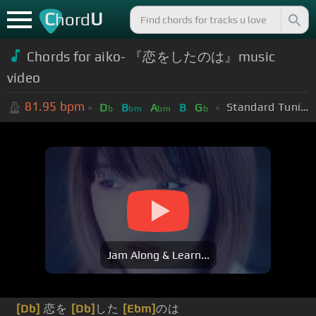
C
U
hord
Chords for
aiko- 『恋をしたのは』music
video
81.95
bpm
Standard Tuning (EADGBE)
D
B
A
B
G
b
bm
bm
b
Jam Along & Learn...
[Db]
恋を
[Db]
した
[Ebm]
のは