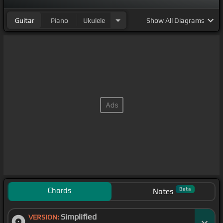
Guitar
Piano
Ukulele
Show
All Diagrams
Chords
Beta
Notes
Simplified
VERSION: