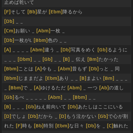
止めば乾いて
[F]
そして
[Bb]
星が
[Ebm]
降るから
[Db]
_ _
[Cm]
お願い _
[Abm]
一枚 _
[Db]
一枚がL
[Bbm]
色の _ _
[A]
_ _ _ _
[Abm]
違う _
[Db]
写真をめく
[Gb]
るように
_ _ _
[Dbm]
_ _
[Gb]
_ _
[B]
_ 伝え
[Bm]
たかった
[Bbm]
ことは
[A]
今も _
[Abm]
昔もず
[Db]
っと _ 同
[Bbm]
じままだよ
[Ebm]
あり _ _
[B]
まよい
[Bm]
_ _ _
_
[Bbm]
で _
[A]
ゆけるただ
[Abm]
_ 一つ
[Ab]
の道し
[Gb]
るべ _ _ _ _ _
[Abm]
_ _
[Bbm]
_ _
[B]
_ _ _
[Gb]
ねえ前向いて
[Db]
あたしはここにいる
[D]
でしょ
[Db]
だから _
[D]
もう泣かない
[Gb]
で心が割
れた
[F]
時も
[Bb]
特別
[Ebm]
な日々
[Db]
を _
[C]
触れた