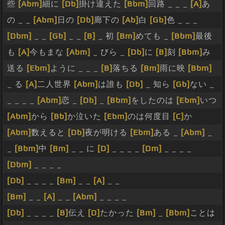
些
[Abm]
細に
[Db]
掛け違えた
[Bbm]
回路 _ _ _
[A]
あ
の _ _
[Abm]
日の
[Db]
廊下の
[Ab]
白
[Gb]
色 _ _ _
[Dbm]
_ _
[Gb]
_ _
[B]
_ 初
[Bm]
めても _
[Bbm]
最後
も
[A]
今もまな
[Abm]
_ びら _
[Db]
に
[B]
刻
[Bbm]
み
送る
[Ebm]
ように _ _ _
[B]
落ちる
[Bm]
雨に映
[Bbm]
_ る
[A]
二人世界
[Abm]
は誰も
[Db]
_ 知ら
[Gb]
ない _
_ _ _ _
[Abm]
恋 _
[Db]
_
[Bbm]
をしたのは
[Ebm]
いつ
[Abm]
から
[Bb]
か泣いた
[Ebm]
のは何度目
[C]
か
[Abm]
数えると
[Db]
夜が明ける
[Ebm]
ある _
[Abm]
_
_
[Bbm]
中
[Bm]
_ _ に
[D]
_ _ _ _
[Dm]
_ _ _ _
[Dbm]
_ _ _ _
[Db]
_ _ _ _
[Bm]
_ _
[A]
_ _
[Bm]
_ _
[A]
_ _
[Abm]
_ _ _ _
[Db]
_ _ _ _
[B]
伝え
[D]
たかった
[Bm]
_
[Bbm]
ことは