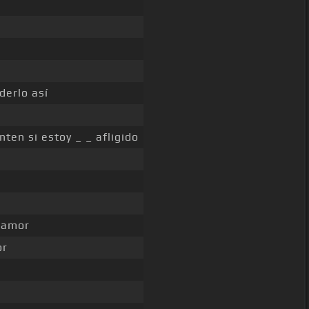
erlo así
nten si estoy _ _ afligido
 amor
or