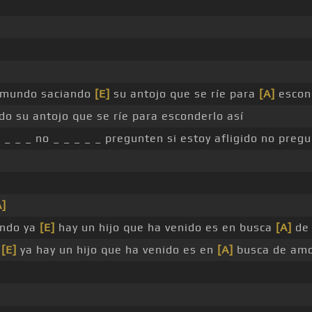
_ mundo saciando
[E]
su antojo que se ríe para
[A]
escond
o su antojo que se ríe para esconderlo así
 _ _ _ no _ _ _ _ _ pregunten si estoy afligido no pregu
A]
ando ya
[E]
hay un hijo que ha venido es en busca
[A]
de
o
[E]
ya hay un hijo que ha venido es en
[A]
busca de am