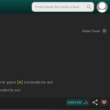
Show
Tuner
 ríe para
[A]
esconderlo así
onderlo así
 afligido
Lyrics
On