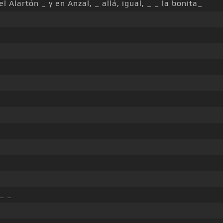
Alartón _ y en Anzal, _ allá, igual, _ _ la bonita_
_ _