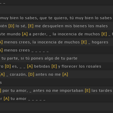
_ _
 muy bien lo sabes, que te quiero, tú muy bien lo sabes
bién
[D]
lo sé,
[E]
me desquelen mis bienes los males
ste mundo
[A]
a perder, _ la inocencia de muchos
[E]
_ 
A]
menos crees, la inocencia de muchos
[E]
_ hogares
A]
menos crees _ _ _ _ _
 tu parte, si tú pones algo de tu parte
gro
[D]
es, _ _
[A]
bebidas
[E]
y florecer los rosales
[A]
_ corazón,
[D]
antes no me
[A]
s
]
por tu amor, _ antes no me importaban
[E]
las tardes
or
[A]
tu amor _ _ _ _ _