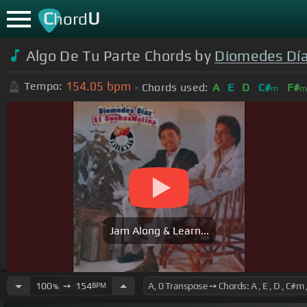
C
U
hord
Algo De Tu Parte Chords by
Diomedes Día
154.05
bpm
Tempo:
Chords used:
A
E
D
C#
F#
m
Jam Along & Learn...
100
➙
154
BPM
%