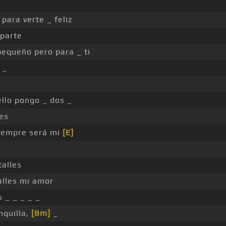
para verte _ feliz
parte
equeño pero para _ ti
_
llo pongo _ dos _
es
iempre será mi
[E]
alles
lles mi amor
 _ _ _ _ _
quilla,
[Bm]
_