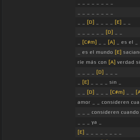
_ _ _ _ _ _ _ _
_ _ _ _ _ _ _ _
_ _
[D]
_ _ _ _
[E]
_ _
_ _ _ _ _ _
[D]
_ _
_
[C#m]
_ _
[A]
_ es el 
_ es el mundo
[E]
saciand
ríe más con
[A]
verdad si
_ _ _ _
[D]
_ _ _
_
[E]
_ _ _ _ sin _
_ _
[D]
_ _ _
[C#m]
_ _
[
amor _ _ consideren cu
_ _ _ consideren cuand
_ _ _ ya _
[E]
_ _ _ _ _ _ _ _