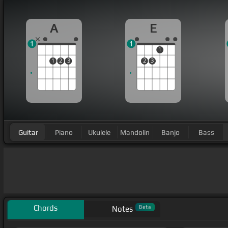
A
E
1
1
1
1
2
3
2
3
Guitar
Piano
Ukulele
Mandolin
Banjo
Bass
Chords
Beta
Notes