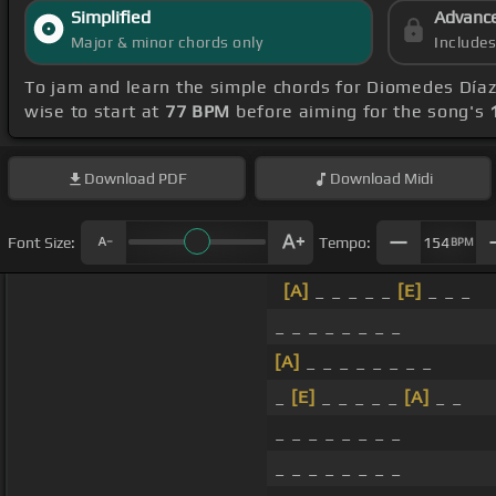
Simplified
Advanc
Major & minor chords only
Include
To jam and learn the simple chords for Diomedes Díaz
wise to start at
77 BPM
before aiming for the song's
Download
PDF
Download
Midi
Font Size:
Tempo:
154
BPM
[A]
_ _ _ _ _
[E]
_ _ _
_ _ _ _ _ _ _ _
[A]
_ _ _ _ _ _ _ _
_
[E]
_ _ _ _ _
[A]
_ _
_ _ _ _ _ _ _ _
_ _ _ _ _ _ _ _