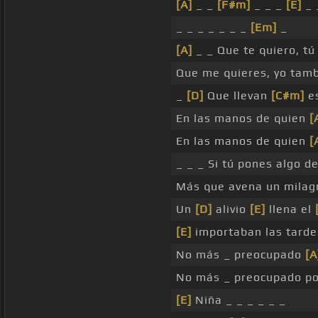
[A]
_ _
[F#m]
_ _ _
[E]
_ 
_ _ _ _ _ _ _
[Em]
_
[A]
_ _ Que te quiero, tú
Que me quieres, yo tam
_
[D]
Que llevan
[C#m]
e
En las manos de quien
[
En las manos de quien
[
_ _ _ Si tú pones algo de
Más que avena un mila
Un
[D]
alivio
[E]
llena el
[E]
importaban las tarde
No más _ preocupado
[A
No más _ preocupado p
[E]
Niña _ _ _ _ _ _