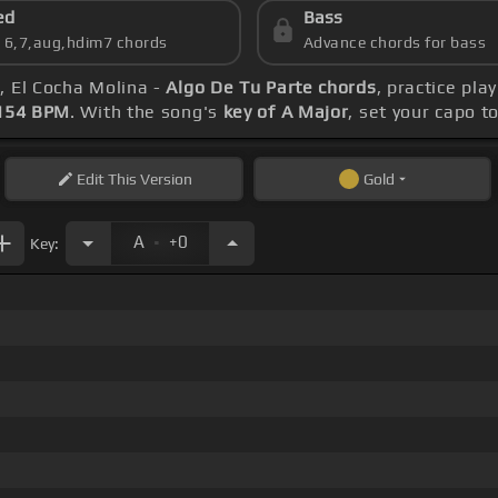
ed
Bass
s 6,7,aug,hdim7 chords
Advance chords for bass
, El Cocha Molina -
Algo De Tu Parte chords
, practice pla
154 BPM
. With the song's
key of A Major
, set your capo t
Edit
This Version
Gold
.
A
+0
Key: