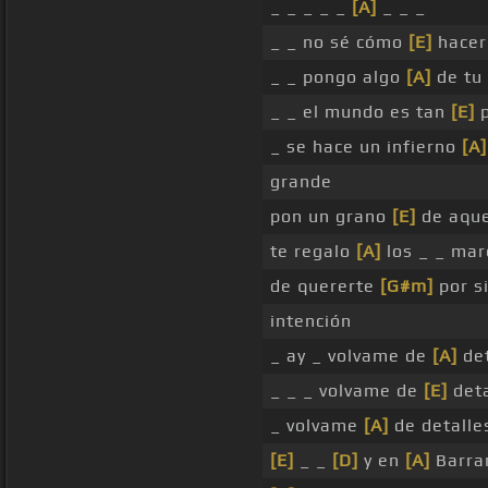
_ _ _ _ _
[A]
_ _ _
_ _ no sé cómo
[E]
hacer 
_ _ pongo algo
[A]
de tu 
_ _ el mundo es tan
[E]
p
_ se hace un infierno
[A]
grande
pon un grano
[E]
de aque
te regalo
[A]
los _ _ mar
de quererte
[G#m]
por s
intención
_ ay _ volvame de
[A]
det
_ _ _ volvame de
[E]
deta
_ volvame
[A]
de detalles
[E]
_ _
[D]
y en
[A]
Barran