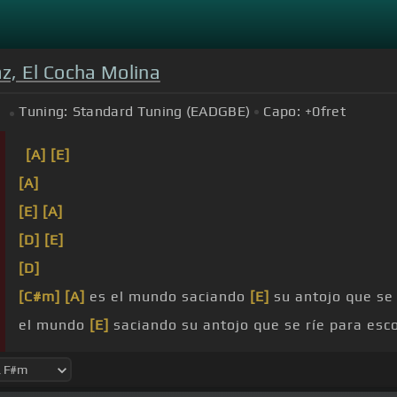
z, El Cocha Molina
Tuning:
Standard Tuning (EADGBE)
Capo:
+0
fret
m
[A]
[E]
[A]
[E]
[A]
[D]
[E]
[D]
[C#m]
[A]
es el mundo saciando
[E]
su antojo que se
el mundo
[E]
saciando su antojo que se ríe para esc
no pregunten si estoy afligido no pregunten si estoy