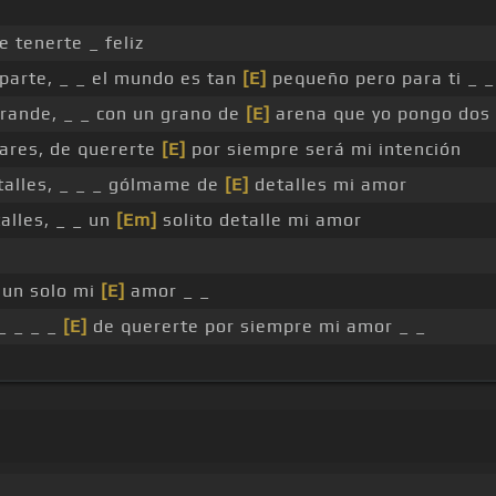
e tenerte _ feliz
parte, _ _ el mundo es tan
[E]
pequeño pero para ti _ _
grande, _ _ con un grano de
[E]
arena que yo pongo dos
ares, de quererte
[E]
por siempre será mi intención
alles, _ _ _ gólmame de
[E]
detalles mi amor
alles, _ _ un
[Em]
solito detalle mi amor
 un solo mi
[E]
amor _ _
_ _ _ _
[E]
de quererte por siempre mi amor _ _