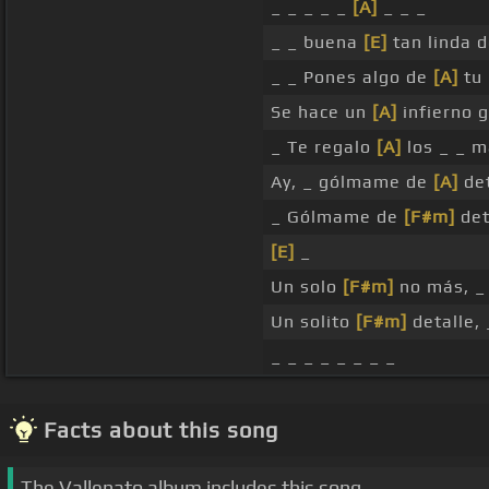
_ _ _ _ _
[A]
_ _ _
_ _ buena
[E]
tan linda d
_ _ Pones algo de
[A]
tu 
Se hace un
[A]
infierno 
_ Te regalo
[A]
los _ _ m
Ay, _ gólmame de
[A]
det
_ Gólmame de
[F#m]
det
[E]
_
Un solo
[F#m]
no más, _
Un solito
[F#m]
detalle, 
_ _ _ _ _ _ _ _
Facts about this song
The Vallenato album includes this song.