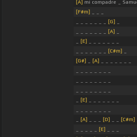
[A]
mi compadre _ Samuel 
[F#m]
_ _ _
_ _ _ _ _ _ _
[G]
_
_ _ _ _ _ _ _
[A]
_
_
[E]
_ _ _ _ _ _ _
_ _ _ _ _ _ _
[C#m]
_
[G#]
_
[A]
_ _ _ _ _ _ _
_ _ _ _ _ _ _ _
_ _ _ _ _ _ _ _
_ _ _ _ _ _ _ _
_
[E]
_ _ _ _ _ _ _
_ _ _ _ _ _ _ _
_
[A]
_ _ _
[D]
_ _
[C#m]
_ _ _ _ _
[E]
_ _ _