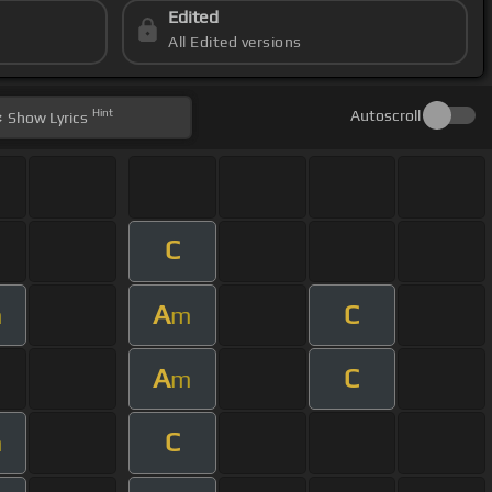
Edited
All Edited versions
Hint
Autoscroll
Show
Lyrics
C
A
C
m
m
A
C
m
C
m