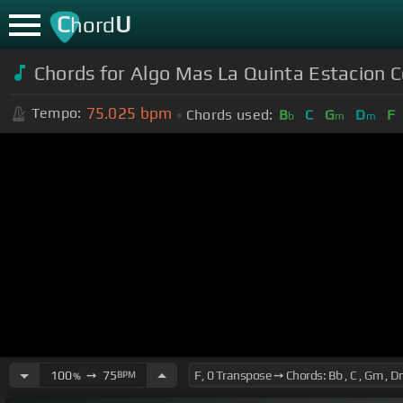
C
U
hord
Chords for Algo Mas La Quinta Estacion C
75.025
bpm
Tempo:
Chords used:
B
C
G
D
F
b
m
m
100
➙
75
BPM
%