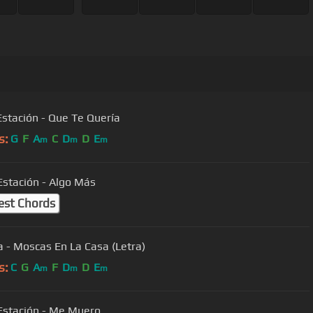
Estación - Que Te Quería
s:
G
F
A
C
D
D
E
m
m
m
Estación - Algo Más
est Chords
a - Moscas En La Casa (Letra)
s:
C
G
A
F
D
D
E
m
m
m
Estación - Me Muero