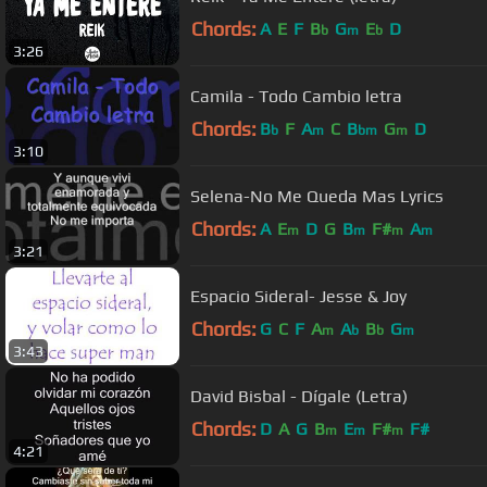
Chords:
A
E
F
B
G
E
D
b
m
b
3:26
Camila - Todo Cambio letra
Chords:
B
F
A
C
B
G
D
b
m
bm
m
3:10
Selena-No Me Queda Mas Lyrics
Chords:
A
E
D
G
B
F#
A
m
m
m
m
3:21
Espacio Sideral- Jesse & Joy
Chords:
G
C
F
A
A
B
G
m
b
b
m
3:43
David Bisbal - Dígale (Letra)
Chords:
D
A
G
B
E
F#
F#
m
m
m
4:21