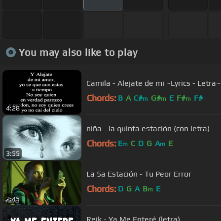
You may also like to play
Camila - Alejate de mi ~Lyrics - Letra~
Chords:
B
A
C#
G#
E
F#
F#
m
m
m
4:28
niña - la quinta estación (con letra)
Chords:
E
C
D
G
A
E
m
m
3:55
La 5a Estación - Tu Peor Error
Chords:
D
G
A
B
E
m
2:45
Reik - Ya Me Enteré (letra)