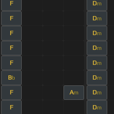
F
D
m
F
D
m
F
D
m
F
D
m
F
D
m
B
D
b
m
F
A
D
m
m
F
D
m