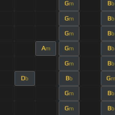
G
B
m
b
G
B
m
b
G
B
m
b
A
G
B
m
m
b
G
B
m
b
D
B
G
b
b
G
B
m
b
G
B
m
b