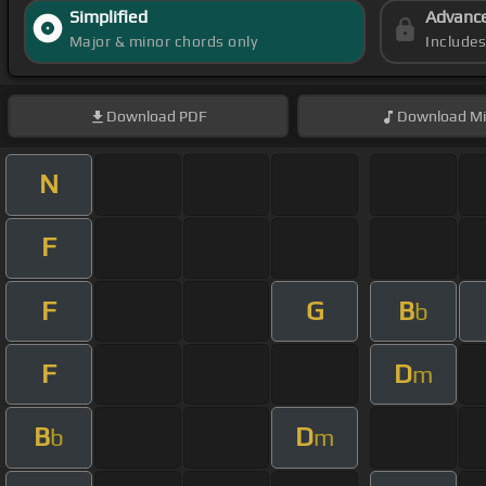
Simplified
Advanc
Major & minor chords only
Include
Download
PDF
Download
Mi
N
F
F
G
B
b
F
D
m
B
D
b
m