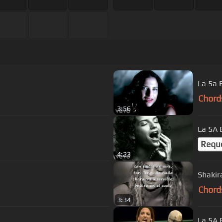
La 5a 
Chord
3:56
La 5A 
Requ
4:23
Shakir
Chord
3:34
La 5A 