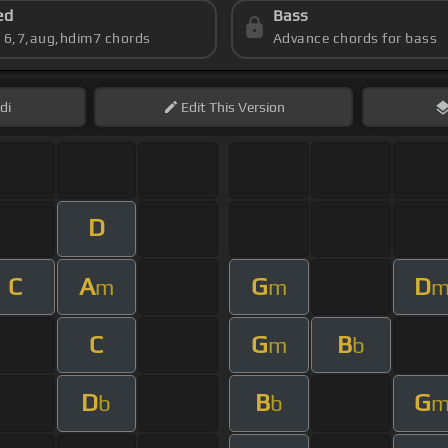
ed
Bass
s 6,7,aug,hdim7 chords
Advance chords for bass
di
Edit
This Version
D
C
A
G
D
m
m
C
G
B
m
b
D
B
G
b
b