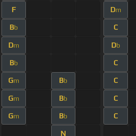
F
D
m
B
C
b
D
D
m
b
B
C
b
G
B
C
m
b
G
B
C
m
b
G
B
C
m
b
N