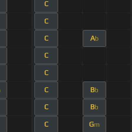
C
C
C
A
b
C
C
C
B
m
b
C
B
b
C
G
m