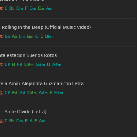
s:
C
B
D
F
G
E
A
b
m
m
m
m
 Rolling in the Deep (Official Music Video)
s:
B
A
C
G
G
C
B
b
b
m
m
bm
La quinta estacion Sueños Rotos
s:
C#
B
F#
D#
G#
D
A#
m
m
m
te a Amar Alejandra Guzman con Letra
s:
C#
F#
G#
D#
A#
F
F#
m
m
m
 - Ya te Olvidé (Letra)
s:
C
B
D
F
A
E
A
b
m
m