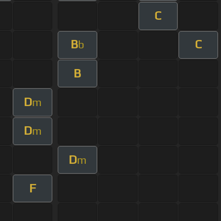
C
B
C
b
B
D
m
D
m
D
m
F