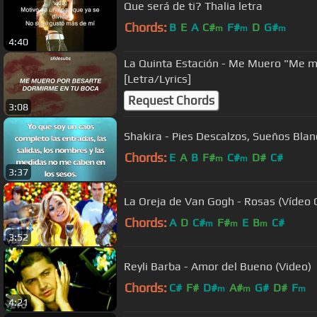
Que será de ti? Thalia letra
Chords:
B
E
A
C#
F#
D
G#
m
m
m
4:40
La Quinta Estación - Me Muero "Me m
[Letra/Lyrics]
Request Chords
3:08
Shakira - Pies Descalzos, Sueños Bla
Chords:
E
A
B
F#
C#
D#
C#
m
m
3:37
La Oreja de Van Gogh - Rosas (Vídeo O
Chords:
A
D
C#
F#
E
B
C#
m
m
m
3:52
Reyli Barba - Amor del Bueno (Video)
Chords:
C#
F#
D#
A#
G#
D#
F
m
m
m
4:21