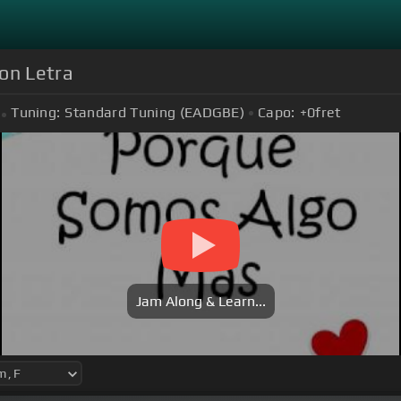
on Letra
Tuning:
Standard Tuning (EADGBE)
Capo:
+0
fret
Jam Along & Learn...