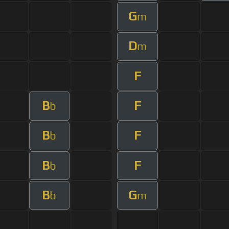
G
m
D
m
F
B
F
b
B
F
b
B
F
b
B
G
b
m