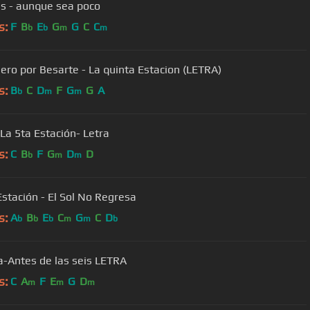
is - aunque sea poco
s:
F
B
E
G
G
C
C
b
b
m
m
ro por Besarte - La quinta Estacion (LETRA)
s:
B
C
D
F
G
G
A
b
m
m
 La 5ta Estación- Letra
s:
C
B
F
G
D
D
b
m
m
Estación - El Sol No Regresa
s:
A
B
E
C
G
C
D
b
b
b
m
m
b
a-Antes de las seis LETRA
s:
C
A
F
E
G
D
m
m
m