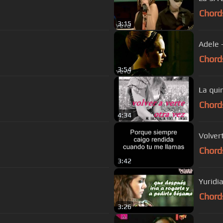
Chord
3:15
Adele -
Chord
3:54
Chord
4:34
Volver
Chord
3:42
Yuridia
Chord
3:26