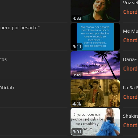
Voz ve
Chord
4:33
uero por besarte"
Me Mue
Chord
3:11
ncos
Daria-
Chord
3:45
ficial)
La 5a 
Chord
3:46
Shakir
Chord
3:01