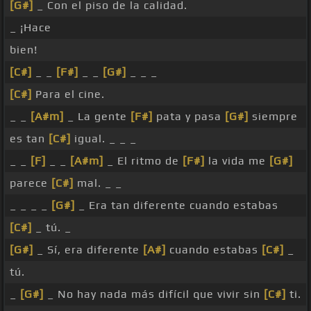
[G#]
_ Con el piso de la calidad.
_ ¡Hace
bien!
[C#]
_ _
[F#]
_ _
[G#]
_ _ _
[C#]
Para el cine.
_ _
[A#m]
_ La gente
[F#]
pata y pasa
[G#]
siempre
es tan
[C#]
igual. _ _ _
_ _
[F]
_ _
[A#m]
_ El ritmo de
[F#]
la vida me
[G#]
parece
[C#]
mal. _ _
_ _ _ _
[G#]
_ Era tan diferente cuando estabas
[C#]
_ tú. _
[G#]
_ Sí, era diferente
[A#]
cuando estabas
[C#]
_
tú.
_
[G#]
_ No hay nada más difícil que vivir sin
[C#]
ti.