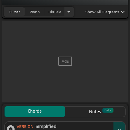
Guitar
Piano
Ukulele
Show
All Diagrams
Chords
Beta
Notes
Simplified
VERSION: