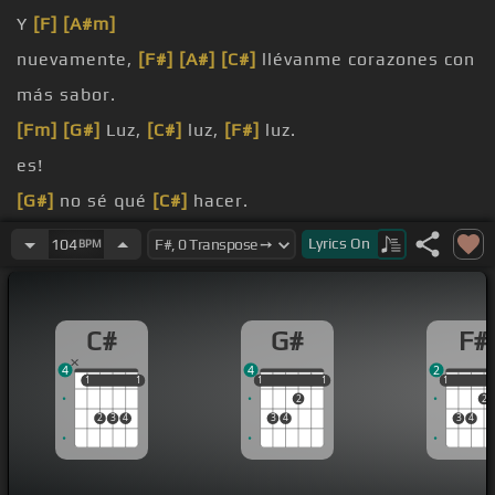
Y
[F]
[A#m]
nuevamente,
[F#]
[A#]
[C#]
llévanme corazones con
más sabor.
[Fm]
[G#]
Luz,
[C#]
luz,
[F#]
luz.
es!
[G#]
no sé qué
[C#]
hacer.
[F]
[A#m]
Despierto y te
[F#]
recuerdo al
[G#]
[C#]
Lyrics
On
104
BPM
amanecer.
[G#]
Espera otro día ser vivo y sin
[C#]
ti.
C#
G#
F#
4
4
2
1
1
1
1
1
1
1
1
1
1
1
2
2
2
3
4
3
4
3
4