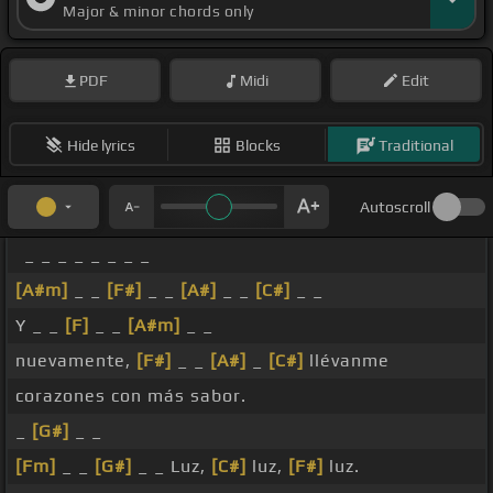
Major & minor chords only
PDF
Midi
Edit
Hide lyrics
Blocks
Traditional
Autoscroll
_ _ _ _ _ _ _ _
[A#m]
_ _
[F#]
_ _
[A#]
_ _
[C#]
_ _
Y _ _
[F]
_ _
[A#m]
_ _
nuevamente,
[F#]
_ _
[A#]
_
[C#]
llévanme
corazones con más sabor.
_
[G#]
_ _
[Fm]
_ _
[G#]
_ _ Luz,
[C#]
luz,
[F#]
luz.