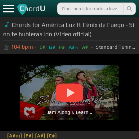
C
U
hord
Chords for América Luz ft Fénix de Fuego - Si
no te hubieras ido (Video oficial)
104
bpm
Standard Tuning (EADGBE)
C#
G#
F#
A#
A#
m
Jam Along & Learn...
[A#m]
[F#]
[A#]
[C#]