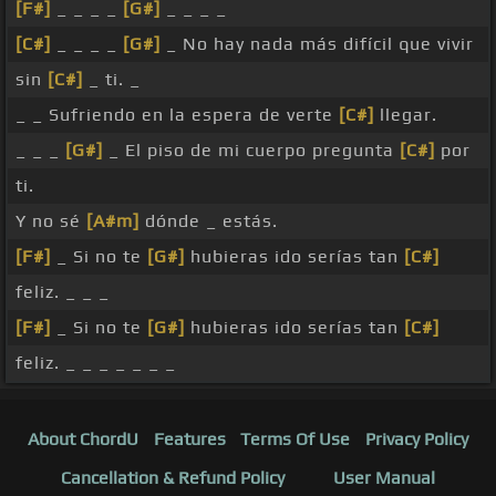
[F#]
_ _ _ _
[G#]
_ _ _ _
[C#]
_ _ _ _
[G#]
_ No hay nada más difícil que vivir
sin
[C#]
_ ti. _
_ _ Sufriendo en la espera de verte
[C#]
llegar.
_ _ _
[G#]
_ El piso de mi cuerpo pregunta
[C#]
por
ti.
Y no sé
[A#m]
dónde _ estás.
[F#]
_ Si no te
[G#]
hubieras ido serías tan
[C#]
feliz. _ _ _
[F#]
_ Si no te
[G#]
hubieras ido serías tan
[C#]
feliz. _ _ _ _ _ _ _
About ChordU
Features
Terms Of Use
Privacy Policy
Cancellation & Refund Policy
User Manual