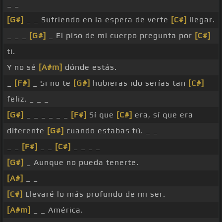
_ _
[G#]
_ _ Sufriendo en la espera de verte
[C#]
llegar.
_ _ _
[G#]
_ El piso de mi cuerpo pregunta por
[C#]
ti.
Y no sé
[A#m]
dónde estás.
_
[F#]
_ Si no te
[G#]
hubieras ido serías tan
[C#]
feliz. _ _ _
[G#]
_ _ _ _ _ _
[F#]
Sí que
[C#]
era, sí que era
diferente
[G#]
cuando estabas tú. _ _
_ _
[F#]
_ _
[C#]
_ _ _ _
[G#]
_ Aunque no pueda tenerte.
[A#]
_ _
[C#]
Llevaré lo más profundo de mi ser.
[A#m]
_ _ América.