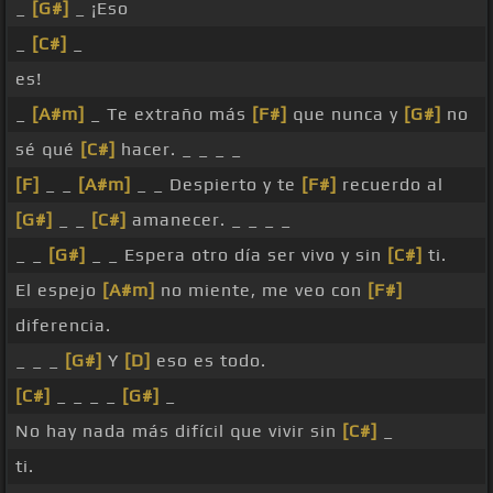
_
[G#]
_ ¡Eso
_
[C#]
_
es!
_
[A#m]
_ Te extraño más
[F#]
que nunca y
[G#]
no
sé qué
[C#]
hacer. _ _ _ _
[F]
_ _
[A#m]
_ _ Despierto y te
[F#]
recuerdo al
[G#]
_ _
[C#]
amanecer. _ _ _ _
_ _
[G#]
_ _ Espera otro día ser vivo y sin
[C#]
ti.
El espejo
[A#m]
no miente, me veo con
[F#]
diferencia.
_ _ _
[G#]
Y
[D]
eso es todo.
[C#]
_ _ _ _
[G#]
_
No hay nada más difícil que vivir sin
[C#]
_
ti.