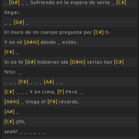
_
[G#]
_ _ Sufriendo en la espera de verte _
[C#]
llegar.
_ _
[G#]
_
El muro de mi cuerpo pregunta por
[C#]
ti.
Y no sé
[A#m]
dónde _ estás.
[F#]
_
Si no te
[G#]
hubieras ido
[D#m]
serías tan
[C#]
feliz. _
_ _ _
[F#]
_ _ _
[A#]
_ _
[C#]
_ _ _ Y en Lima,
[F]
Perú. _
[A#m]
_ Vinga el
[F#]
récords.
[A#]
_
[C#]
¡Oh,
yeah! _ _ _ _ _ _