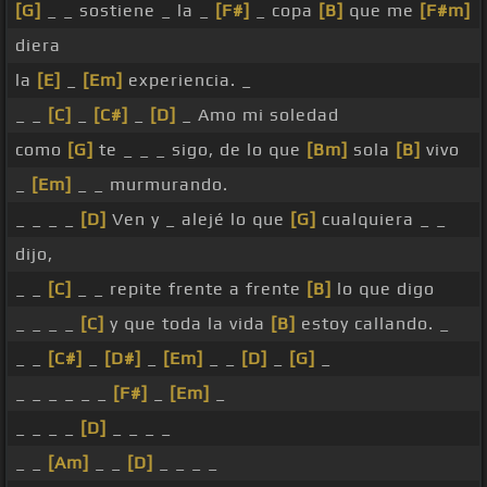
[G]
_ _ sostiene _ la _
[F#]
_ copa
[B]
que me
[F#m]
diera
la
[E]
_
[Em]
experiencia. _
_ _
[C]
_
[C#]
_
[D]
_ Amo mi soledad
como
[G]
te _ _ _ sigo, de lo que
[Bm]
sola
[B]
vivo
_
[Em]
_ _ murmurando.
_ _ _ _
[D]
Ven y _ alejé lo que
[G]
cualquiera _ _
dijo,
_ _
[C]
_ _ repite frente a frente
[B]
lo que digo
_ _ _ _
[C]
y que toda la vida
[B]
estoy callando. _
_ _
[C#]
_
[D#]
_
[Em]
_ _
[D]
_
[G]
_
_ _ _ _ _ _
[F#]
_
[Em]
_
_ _ _ _
[D]
_ _ _ _
_ _
[Am]
_ _
[D]
_ _ _ _