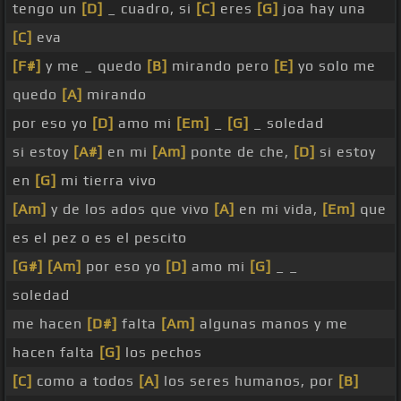
tengo un
[D]
_ cuadro, si
[C]
eres
[G]
joa hay una
[C]
eva
[F#]
y me _ quedo
[B]
mirando pero
[E]
yo solo me
quedo
[A]
mirando
por eso yo
[D]
amo mi
[Em]
_
[G]
_ soledad
si estoy
[A#]
en mi
[Am]
ponte de che,
[D]
si estoy
en
[G]
mi tierra vivo
[Am]
y de los ados que vivo
[A]
en mi vida,
[Em]
que
es el pez o es el pescito
[G#]
[Am]
por eso yo
[D]
amo mi
[G]
_ _
soledad
me hacen
[D#]
falta
[Am]
algunas manos y me
hacen falta
[G]
los pechos
[C]
como a todos
[A]
los seres humanos, por
[B]