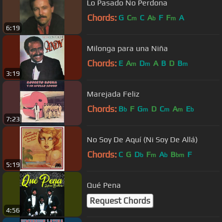
Lo Pasado No Perdona
Chords:
G
C
C
A
F
F
A
m
b
m
6:19
Milonga para una Niña
Chords:
E
A
D
A
B
D
B
m
m
m
3:19
Marejada Feliz
Chords:
B
F
G
D
C
A
E
b
m
m
m
b
7:23
No Soy De Aquí (Ni Soy De Allá)
Chords:
C
G
D
F
A
B
F
b
m
b
bm
5:19
Qué Pena
Request Chords
4:56