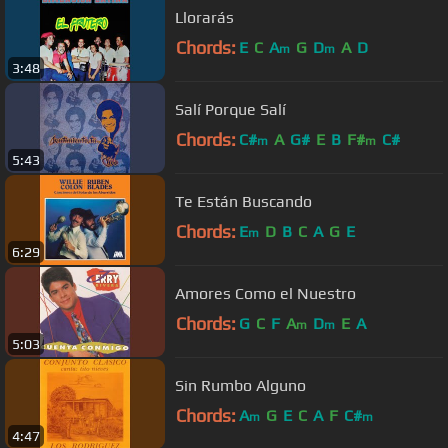
Llorarás
Chords:
E
C
A
G
D
A
D
m
m
3:48
Salí Porque Salí
Chords:
C#
A
G#
E
B
F#
C#
m
m
5:43
Te Están Buscando
Chords:
E
D
B
C
A
G
E
m
6:29
Amores Como el Nuestro
Chords:
G
C
F
A
D
E
A
m
m
5:03
Sin Rumbo Alguno
Chords:
A
G
E
C
A
F
C#
m
m
4:47