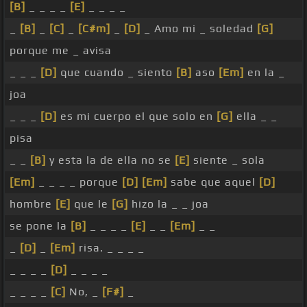
[B]
_ _ _ _
[E]
_ _ _ _
_
[B]
_
[C]
_
[C#m]
_
[D]
_ Amo mi _ soledad
[G]
porque me _ avisa
_ _ _
[D]
que cuando _ siento
[B]
aso
[Em]
en la _
joa
_ _ _
[D]
es mi cuerpo el que solo en
[G]
ella _ _
pisa
_ _
[B]
y esta la de ella no se
[E]
siente _ sola
[Em]
_ _ _ _ porque
[D]
[Em]
sabe que aquel
[D]
hombre
[E]
que le
[G]
hizo la _ _ joa
se pone la
[B]
_ _ _ _
[E]
_ _
[Em]
_ _
_
[D]
_
[Em]
risa. _ _ _ _
_ _ _ _
[D]
_ _ _ _
_ _ _ _
[C]
No, _
[F#]
_