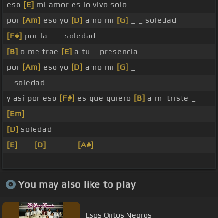
eso
[E]
mi amor es lo vivo solo
por
[Am]
eso yo
[D]
amo mi
[G]
_ _ soledad
[F#]
por la _ _ soledad
[B]
o me trae
[E]
a tu _ presencia _ _
por
[Am]
eso yo
[D]
amo mi
[G]
_
_ soledad
y así por eso
[F#]
es que quiero
[B]
a mi triste _
[Em]
_
[D]
soledad
[E]
_ _
[D]
_ _ _ _
[A#]
_ _ _ _ _ _ _ _
_ _ _ _ _ _ _ _
You may also like to play
Esos Ojitos Negros