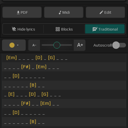
PDF
Midi
Edit
Hide lyrics
Blocks
Traditional
Autoscroll
[Em]
_ _ _ _
[D]
_
[G]
_ _ _
_ _ _ _
[F#]
_
[Em]
_ _ _
_ _
[D]
_ _ _ _ _ _
_ _ _ _ _ _
[B]
_ _
_
[E]
_ _ _
[D]
_
[G]
_ _ _
_ _ _ _
[F#]
_ _
[Em]
_ _
_ _
[D]
_ _ _ _ _ _
_ _ _ _ _ _
[B]
_ _