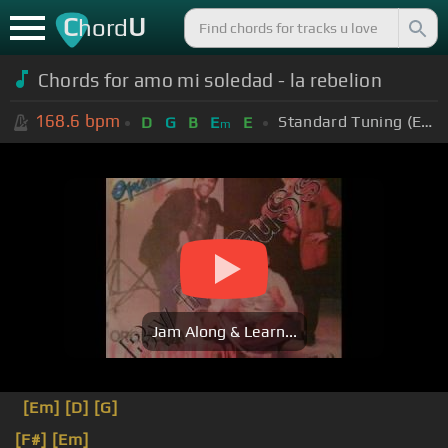
C
U
hord
Chords for amo mi soledad - la rebelion
168.6
bpm
Standard Tuning (EADGBE)
D
G
B
E
E
m
Jam Along & Learn...
[Em]
[D]
[G]
[F#]
[Em]