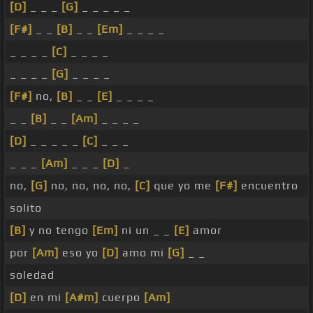
[D]
_ _ _
[G]
_ _ _ _ _
[F#]
_ _
[B]
_ _
[Em]
_ _ _ _
_ _ _ _
[C]
_ _ _ _
_ _ _ _
[G]
_ _ _ _
[F#]
no,
[B]
_ _
[E]
_ _ _ _
_ _
[B]
_ _
[Am]
_ _ _ _
[D]
_ _ _ _ _
[C]
_ _ _
_ _ _
[Am]
_ _ _
[D]
_
no,
[G]
no, no, no, no,
[C]
que yo me
[F#]
encuentro
solito
[B]
y no tengo
[Em]
ni un _ _
[E]
amor
por
[Am]
eso yo
[D]
amo mi
[G]
_ _
soledad
[D]
en mi
[A#m]
cuerpo
[Am]