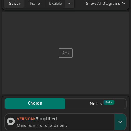
Guitar
Piano
Ukulele
Show
All Diagrams
Chords
Beta
Notes
Simplified
VERSION:
Major & minor chords only