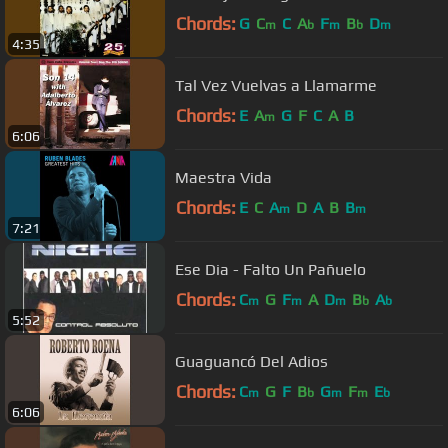
Chords:
G
C
C
A
F
B
D
m
b
m
b
m
4:35
Tal Vez Vuelvas a Llamarme
Chords:
E
A
G
F
C
A
B
m
6:06
Maestra Vida
Chords:
E
C
A
D
A
B
B
m
m
7:21
Ese Dia - Falto Un Pañuelo
Chords:
C
G
F
A
D
B
A
m
m
m
b
b
5:52
Guaguancó Del Adios
Chords:
C
G
F
B
G
F
E
m
b
m
m
b
6:06