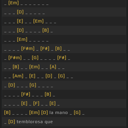
_
[Em]
_ _ _ _ _ _ _
_ _ _
[D]
_ _ _ _ _
_ _ _
[E]
_ _
[Em]
_ _ _
_ _ _
[D]
_ _ _ _
[B]
_
_ _ _
[Em]
_ _ _ _ _
_ _ _ _
[F#m]
_
[F#]
_
[B]
_ _
_
[F#m]
_ _
[G]
_ _ _ _
[F#]
_
_ _
[B]
_ _
[Em]
_ _
[A]
_ _
_ _
[Am]
_
[E]
_ _
[D]
_
[G]
_ _
_
[D]
_ _ _
[G]
_ _ _ _
_ _ _ _
[F#]
_ _ _
[B]
_
_ _ _ _
[E]
_
[F]
_ _
[E]
_
[B]
_ _ _ _
[Em]
[D]
la mano _
[G]
_
_
[D]
temblorosa que