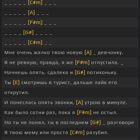
_ _ _ _ _
[C#m]
_ _ _
_ _ _ _ _
[A]
_ _ _
_ _ _ _ _
[F#m]
_ _ _
_ _ _ _
[G#]
_ _ _ _
_ _ _ _ _
[C#m]
_ _
Мне очень жалко твою новую
[A]
_ девчонку.
Я не ревную, правда, я же
[F#m]
отпустила. _
Начнешь опять, сдалека и
[G#]
потихоньку.
Ты
[E]
смотришь в турист, дальше лайк его
открутил.
И понеслась опять звонки,
[A]
утрою в минуле.
Как было сотни раз, пока я
[F#m]
не остыл.
Но ты не понял, ты в последнем
[G#]
_ разговоре
Я твою мему или просто
[C#m]
разубил.