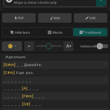
Major & minor chords only
PDF
Midi
Edit
Hide lyrics
Blocks
Traditional
Autoscroll
Идеально.
[G#m]
_ _ Давайте.
[C#m]
Еще раз.
_ _ _ _ _ _ _ _
_ _ _ _ _
[A]
_ _ _
_ _ _ _ _
[F#m]
_ _ _
_ _ _ _ _
[G#]
_ _ _