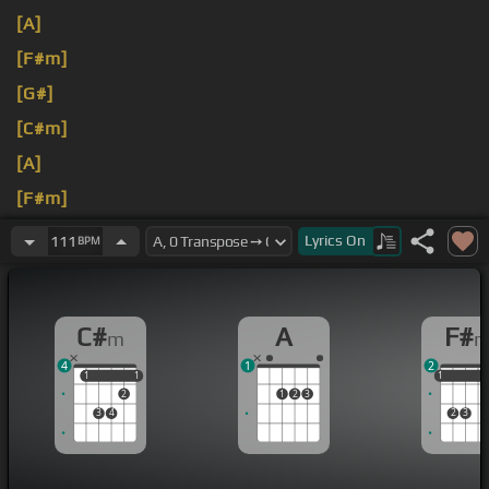
[A]
[F#m]
[G#]
[C#m]
[A]
[F#m]
[G#]
Lyrics
On
111
BPM
C#
A
F#
m
4
1
2
1
1
1
1
1
1
1
2
1
2
3
3
4
2
3