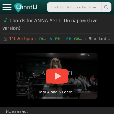
C
U
hord
Chords for ANNA ASTI - По барам (Live
version)
110.95
bpm
Standard Tuning (EADGBE)
C#
A
F#
G#
G#
m
m
m
Jam Along & Learn...
Идеально.