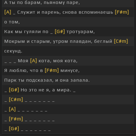
А ты по барам, пьяному паре,
[A]
_ Служит и парень, снова вспоминаешь
[F#m]
о том,
Как мы гуляли по _
[G#]
тротуарам,
Мокрым и старым, утром плавдан, беглый
[C#m]
секунд.
_ _ _ Моя
[A]
кота, моя кота,
Я люблю, что в
[F#m]
минусе,
Парк ты подсказал, и она запала.
_
[G#]
Но это не я, а мира. _
_
[C#m]
_ _ _ _ _ _ _
_
[A]
_ _ _ _ _ _ _
_
[F#m]
_ _ _ _ _ _ _
_
[G#]
_ _ _ _ _ _ _