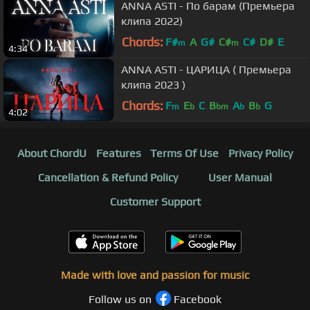
ANNA ASTI - По барам (Премьера
клипа 2022)
Chords:
F#
A
G#
C#
C#
D#
E
m
m
4:34
ANNA ASTI - ЦАРИЦА ( Премьера
клипа 2023 )
Chords:
F
E
C
B
A
B
G
m
b
bm
b
b
4:02
About ChordU
Features
Terms Of Use
Privacy Policy
Cancellation & Refund Policy
User Manual
Customer Support
Made with love and passion for music
Follow us on
Facebook