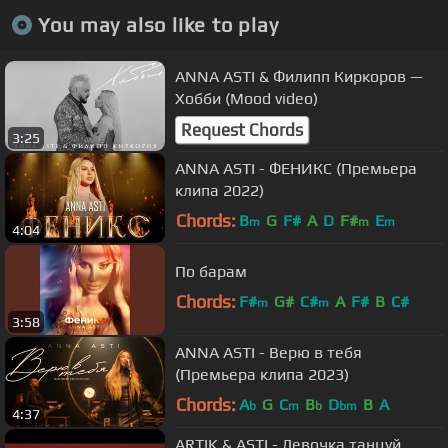
You may also like to play
ANNA ASTI & Филипп Киркоров —
Хобби (Mood video)
Request Chords
3:25
ANNA ASTI - ФЕНИКС (Премьера
клипа 2022)
Chords:
B
G
F#
A
D
F#
E
m
m
m
4:04
По барам
Chords:
F#
G#
C#
A
F#
B
C#
m
m
3:58
ANNA ASTI - Верю в тебя
(Премьера клипа 2023)
Chords:
A
G
C
B
D
B
A
b
m
b
bm
4:37
ARTIK & ASTI - Девочка танцуй