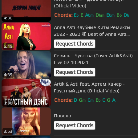
(Official Video)
Chords:
E
E
A
D
E
B
D
b
bm
bm
bm
b
b
4:30
Anna Asti Клубные Хиты Ремиксы
2022 - 2023 🔴 Best of Anna Asti
Russian Music 2022 🎧 Анна Асти
Request Chords
6:49
Песни
Севиль - Чувства (Cover Artik&Asti)
Live 02 10 2021
Request Chords
4:39
Artik & Asti feat. Артем Качер -
Грустный дэнс (Official Video)
Chords:
D
G
C
E
C
G
A
m
m
b
3:38
Повело
Request Chords
2:53