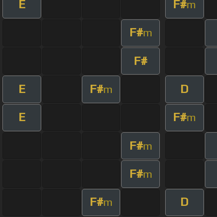
E
F#
m
F#
m
F#
E
F#
D
m
E
F#
m
F#
m
F#
m
F#
D
m