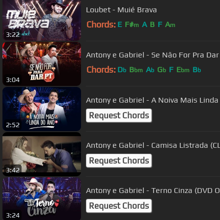
Loubet - Muié Brava
Chords:
E
F#
A
B
F
A
m
m
3:22
Antony e Gabriel - Se Não For Pra Dar
Chords:
D
B
A
G
F
E
B
b
bm
b
b
bm
b
3:04
Antony e Gabriel - A Noiva Mais Lind
Request Chords
2:52
Antony e Gabriel - Camisa Listrada (C
Request Chords
3:42
Antony e Gabriel - Terno Cinza (DVD O
Request Chords
3:24