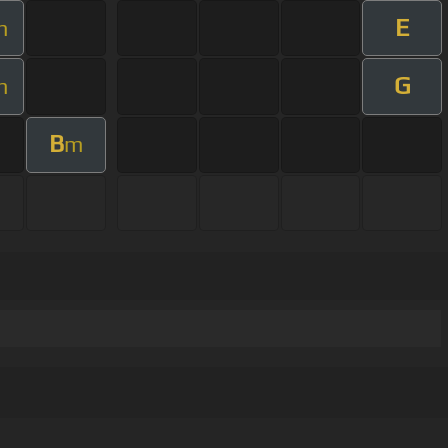
E
m
G
m
B
m