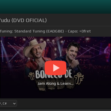
 Vudu (DVD OFICIAL)
Tuning:
Standard Tuning (EADGBE)
Capo:
+0
fret
Jam Along & Learn...