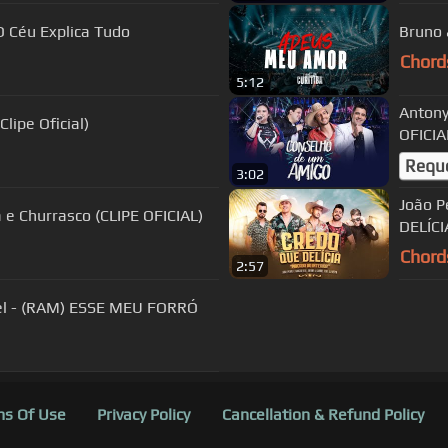
O Céu Explica Tudo
Bruno 
Chord
5:12
Antony
lipe Oficial)
OFICIA
Requ
3:02
João P
a e Churrasco (CLIPE OFICIAL)
DELÍCI
Chord
2:57
iel - (RAM) ESSE MEU FORRÓ
s Of Use
Privacy Policy
Cancellation & Refund Policy