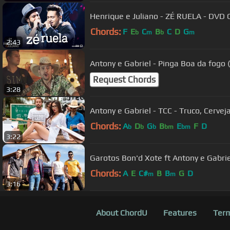
Henrique e Juliano - ZÉ RUELA - DVD 
Chords:
F
E
C
B
C
D
G
b
m
b
m
2:43
Antony e Gabriel - Pinga Boa da fogo (C
Request Chords
3:28
Antony e Gabriel - TCC - Truco, Cervej
Chords:
A
D
G
B
E
F
D
b
b
b
bm
bm
3:22
Garotos Bon'd Xote ft Antony e Gabr
Chords:
A
E
C#
B
B
G
D
m
m
3:16
About ChordU
Features
Term