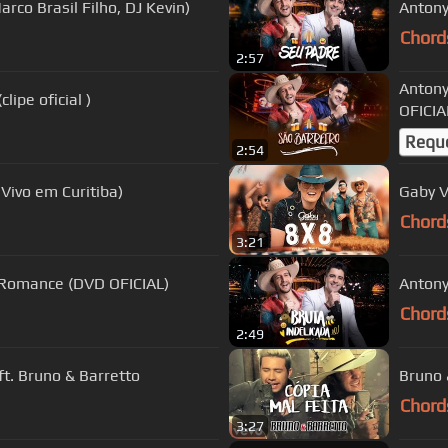
rco Brasil Filho, DJ Kevin)
Antony
Chord
2:57
Antony
ipe oficial )
OFICIA
Requ
2:54
 Vivo em Curitiba)
Gaby V
Chord
3:21
 Romance (DVD OFICIAL)
Antony
Chord
2:49
t. Bruno & Barretto
Bruno 
Chord
3:27