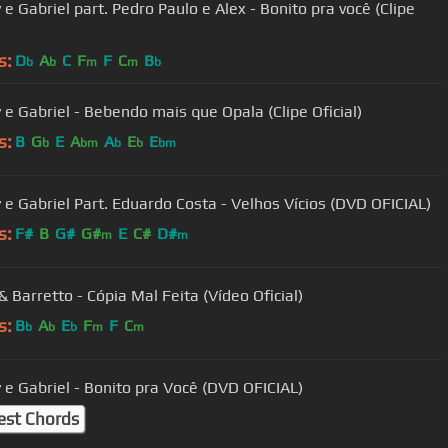
 e Gabriel part. Pedro Paulo e Alex - Bonito pra você (Clipe
)
s:
D
A
C
F
F
C
B
b
b
m
m
b
 e Gabriel - Bebendo mais que Opala (Clipe Oficial)
s:
B
G
E
A
A
E
E
b
bm
b
b
bm
 e Gabriel Part. Eduardo Costa - Velhos Vícios (DVD OFICIAL)
s:
F#
B
G#
G#
E
C#
D#
m
m
& Barretto - Cópia Mal Feita (Vídeo Oficial)
s:
B
A
E
F
F
C
b
b
b
m
m
 e Gabriel - Bonito pra Você (DVD OFICIAL)
est Chords