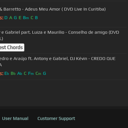
& Barretto - Adeus Meu Amor ( DVD Live In Curitiba)
s:
D
A
G
E
B
C
B
m
 e Gabriel part. Luiza e Maurilio - Conselho de amigo (DVD
L)
est Chords
edro e Araújo ft. Antony e Gabriel, DJ Kévin - CREDO QUE
A
s:
E
B
A
C
F
C
G
b
b
b
m
m
User Manual
Customer Support