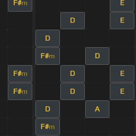
F#
E
m
D
E
D
F#
D
m
F#
D
E
m
F#
D
E
m
D
A
F#
m