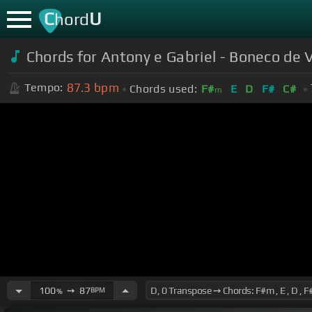
C
U
hord
Chords for Antony e Gabriel - Boneco de
87.3
bpm
Tempo:
Chords used:
F#
E
D
F#
C#
m
100
➙
87
BPM
%