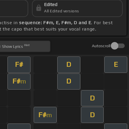
Edited
All Edited versions
actise in
sequence: F#m, E, F#m, D and E
. For best
et the capo that best suits your vocal range.
Hint
Autoscroll
Show
Lyrics
F#
D
E
F#
D
m
D
F#
D
m