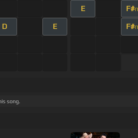
E
F#
D
E
F#
is song.