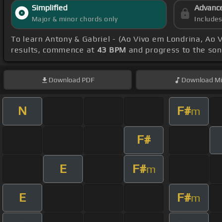
Simplified
Advanc
Major & minor chords only
Include
To learn Antony & Gabriel - (Ao Vivo em Londrina, Ao 
results, commence at
43 BPM
and progress to the so
Download
PDF
Download
Mi
N
F#
m
F#
E
F#
m
E
F#
m