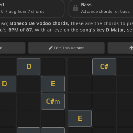
ed
Bass
s 6,7,aug,hdim7 chords
Advance chords for bass
Vivo)
Boneco De Vodoo chords
, these are the chords to pr
ng's
BPM of 87
. With an eye on the
song's key D Major
, s
di
Edit
This Version
D
C#
D
E
C#
m
E