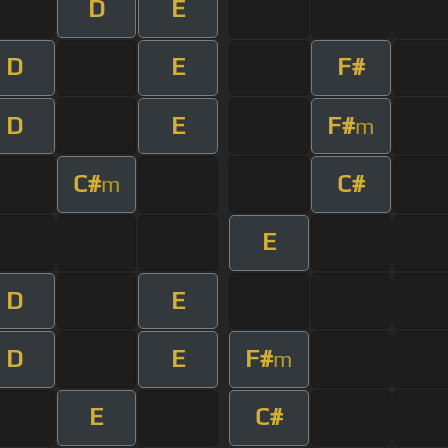
D
E
D
E
F#
D
E
F#
m
C#
C#
m
E
D
E
D
E
F#
m
E
C#