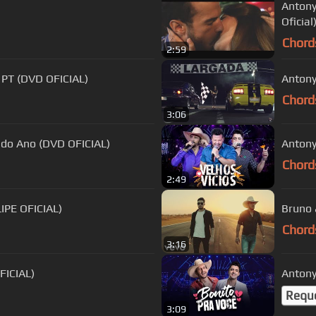
Antony
Oficial
Chord
2:59
 PT (DVD OFICIAL)
Antony
Chord
3:06
a do Ano (DVD OFICIAL)
Antony
Chord
2:49
LIPE OFICIAL)
Bruno 
Chord
3:16
FICIAL)
Antony
Requ
3:09