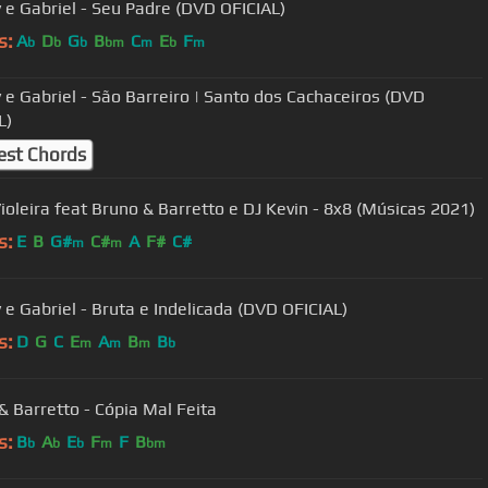
 e Gabriel - Seu Padre (DVD OFICIAL)
s:
A
D
G
B
C
E
F
b
b
b
bm
m
b
m
 e Gabriel - São Barreiro | Santo dos Cachaceiros (DVD
L)
est Chords
ioleira feat Bruno & Barretto e DJ Kevin - 8x8 (Músicas 2021)
s:
E
B
G#
C#
A
F#
C#
m
m
 e Gabriel - Bruta e Indelicada (DVD OFICIAL)
s:
D
G
C
E
A
B
B
m
m
m
b
& Barretto - Cópia Mal Feita
s:
B
A
E
F
F
B
b
b
b
m
bm