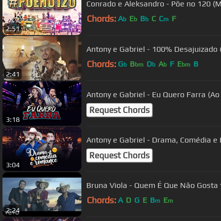
Conrado e Aleksandro - Põe no 120 (Ma
Chords:
A
E
B
C
C
F
b
b
b
m
2:51
Antony e Gabriel - 100% Desajuizado (cl
Chords:
G
B
D
A
F
E
B
b
bm
b
b
bm
2:41
Antony e Gabriel - Eu Quero Farra (Ao
Request Chords
3:18
Antony e Gabriel - Drama, Comédia e
Request Chords
3:04
Bruna Viola - Quem É Que Não Gosta f
Chords:
A
D
G
E
B
E
m
m
2:24