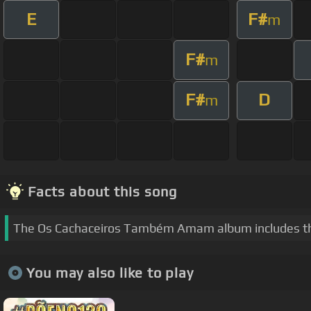
E
F#
m
F#
m
F#
D
m
Facts about this song
The Os Cachaceiros Também Amam album includes th
You may also like to play