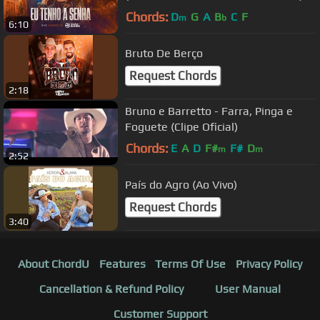
Chords:
D
G
A
B
C
F
m
b
6:10
Bruto De Berço
Request Chords
2:18
Bruno e Barretto - Farra, Pinga e
Foguete (Clipe Oficial)
Chords:
E
A
D
F#
F#
D
m
m
2:52
País do Agro (Ao Vivo)
Request Chords
3:40
About ChordU
Features
Terms Of Use
Privacy Policy
Cancellation & Refund Policy
User Manual
Customer Support