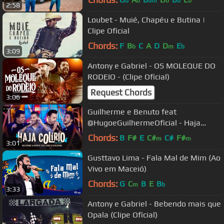
b
b
bm
b
b
b
2:58
Loubet - Muié, Chapéu e Butina |
Clipe Oficial
Chords:
F
B
C
A
D
D
E
b
m
b
3:09
Antony e Gabriel - OS MOLEQUE DO
RODEIO - (Clipe Oficial)
Request Chords
3:06
Guilherme e Benuto feat
@HugoeGuilhermeOficial - Haja
Colírio | DVD Deu Rolo
Chords:
B
F#
E
C#
C#
F#
m
m
3:01
Gusttavo Lima - Fala Mal de Mim (Ao
Vivo em Maceió)
Chords:
G
C
B
E
B
m
b
3:33
Antony e Gabriel - Bebendo mais que
Opala (Clipe Oficial)