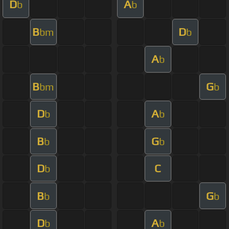
D
A
b
b
B
D
bm
b
A
b
B
G
bm
b
D
A
b
b
B
G
b
b
D
C
b
B
G
b
b
D
A
b
b