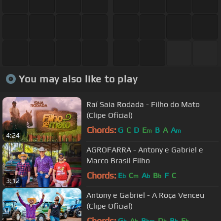
You may also like to play
Raí Saia Rodada - Filho do Mato
(Clipe Oficial)
Chords:
G
C
D
E
B
A
A
m
m
4:24
AGROFARRA - Antony e Gabriel e
Marco Brasil Filho
Chords:
E
C
A
B
F
C
b
m
b
b
3:12
Antony e Gabriel - A Roça Venceu
(Clipe Oficial)
Chords:
G
A
B
D
B
E