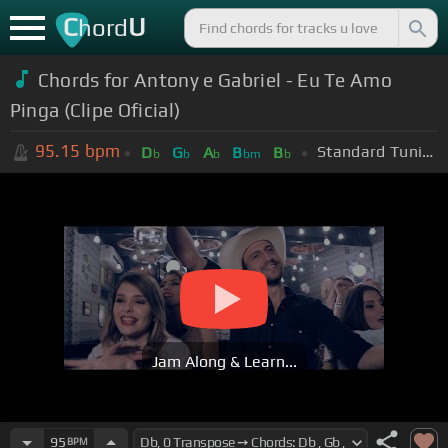
C
U
hord
Chords for Antony e Gabriel - Eu Te Amo
Pinga (Clipe Oficial)
95.15
bpm
Standard Tuning (EADGBE)
D
G
A
B
B
b
b
b
bm
b
Jam Along & Learn...
95
BPM