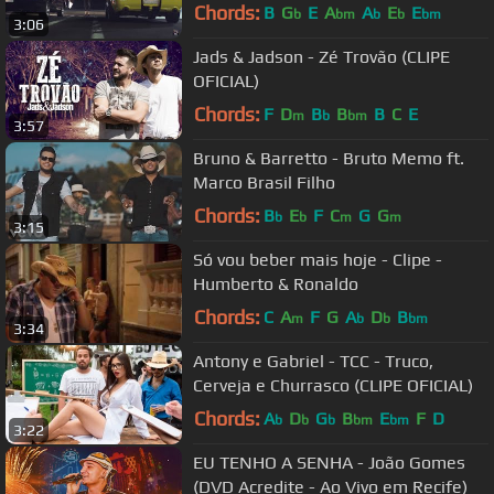
Chords:
B
G
E
A
A
E
E
b
bm
b
b
bm
3:06
Jads & Jadson - Zé Trovão (CLIPE
OFICIAL)
Chords:
F
D
B
B
B
C
E
m
b
bm
3:57
Bruno & Barretto - Bruto Memo ft.
Marco Brasil Filho
Chords:
B
E
F
C
G
G
b
b
m
m
3:15
Só vou beber mais hoje - Clipe -
Humberto & Ronaldo
Chords:
C
A
F
G
A
D
B
m
b
b
bm
3:34
Antony e Gabriel - TCC - Truco,
Cerveja e Churrasco (CLIPE OFICIAL)
Chords:
A
D
G
B
E
F
D
b
b
b
bm
bm
3:22
EU TENHO A SENHA - João Gomes
(DVD Acredite - Ao Vivo em Recife)