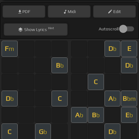
PDF
Midi
Edit
Hint
Autoscroll
Show
Lyrics
F
D
E
m
b
B
D
b
b
C
D
C
A
B
b
b
bm
A
B
E
b
b
b
C
G
D
b
b