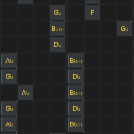
G
F
b
B
G
bm
b
D
b
A
B
b
bm
G
D
b
b
A
B
b
bm
G
D
b
b
A
B
b
bm