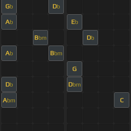
G
D
b
b
A
E
b
b
B
D
bm
b
A
B
b
bm
G
D
D
b
bm
A
C
bm