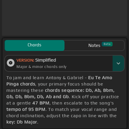
Chords
Beta
Notes
Simplified
VERSION:
Major & minor chords only
To jam and learn Antony & Gabriel -
Eu Te Amo
Pinga chords
, your primary focus should be
mastering these
chords sequence: Db, Ab, Bbm,
Gb, Db, Bbm, Db, Ab and Gb
. Kick off your practice
at a gentle
47 BPM
, then escalate to the song's
tempo of 95 BPM
. To match your vocal range and
chord inclination, adjust the capo in line with the
key: Db Major
.