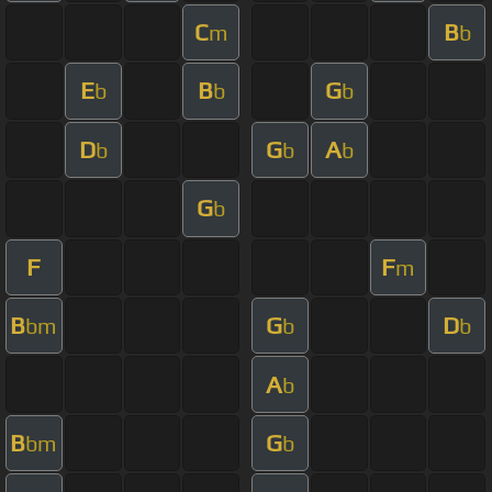
C
B
m
b
E
B
G
b
b
b
D
G
A
b
b
b
G
b
F
F
m
B
G
D
bm
b
b
A
b
B
G
bm
b