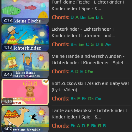
Fünf kleine Fische - Lichterkinder |
Kinderlieder | Spiel- &
Bewegungslieder
Chords:
D
A
B
E
B
E
m
m
2:12
Lichterkinder - Lichterkinder |
Kinderlieder | Laternen- und
Herbstlieder von Kindern für Kinder
Chords:
B
E
C
G
D
B
A
m
m
m
4:13
Meine Hände sind verschwunden -
Lichterkinder | Kinderlieder | Spiel- &
Bewegungslieder
Chords:
A
D
E
C#
m
2:40
Rolf Zuckowski | Als ich ein Baby war
(Lyric Video)
Chords:
B
F
E
D
C
b
b
b
m
4:10
Tante aus Marokko - Lichterkinder |
Kinderlieder | Spiel- &
Bewegungslieder
Chords:
E
A
D
E
B
G
B
b
b
4:07