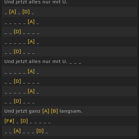
Und jetzt alles nur mit U.
_
[A]
_
[D]
_
_ _ _ _ _
[A]
_
_ _
[D]
_ _ _ _
_ _ _ _ _
[A]
_
_ _
[D]
_ _ _
Und jetzt alles nur mit U. _ _ _
_ _ _ _ _
[A]
_
_ _
[D]
_ _ _ _
_ _ _ _ _
[A]
_
_ _
[D]
_ _ _
Und jetzt ganz
[A]
[B]
langsam.
[F#]
_
[D]
_ _ _ _ _
_ _
[A]
_ _ _
[D]
_