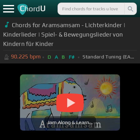
C
U
hord
Chords for Aramsamsam - Lichterkinder |
Kinderlieder | Spiel- & Bewegungslieder von
Kindern für Kinder
90.225
bpm
Standard Tuning (EADGBE)
D
A
B
F#
Jam Along & Learn...