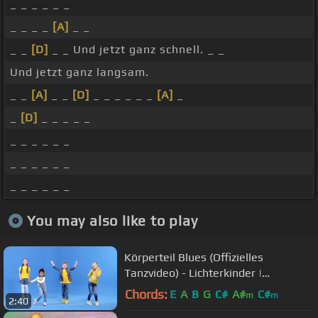
_ _ _ _ _ _
_ _ _ _
[A]
_ _
_ _
[D]
_ _ Und jetzt ganz schnell. _ _
Und jetzt ganz langsam.
_ _
[A]
_ _
[D]
_ _ _ _ _ _
[A]
_
_
[D]
_ _ _ _ _
_ _ _ _ _ _
_ _ _ _ _ _
_ _ _ _ _ _
You may also like to play
Körperteil Blues (Offizielles
Tanzvideo) - Lichterkinder |
Kinderlieder | Bewegungslieder
Chords:
E
A
B
G
C#
A#
C#
m
m
2:40