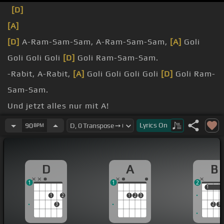
[D]
[A]
[D]
A-Ram-Sam-Sam, A-Ram-Sam-Sam,
[A]
Goli
Goli Goli Goli
[D]
Goli Ram-Sam-Sam.
-Rabit, A-Rabit,
[A]
Goli Goli Goli Goli
[D]
Goli Ram-
Sam-Sam.
Und jetzt alles nur mit A!
-Ram-Sam-Sam, A-Ram-Sam-Sam,
[A]
Gali Gali
Lyrics
On
90
BPM
Gali Gali
[D]
Gali Ram-Sam-Sam.
-Rabit,
[A]
Gali Gali Gali Gali
[D]
Gali Ram-Sam-
D
A
B
Sam.
1
1
2
Und jetzt alles nur mit E!
1
1
1
2
1
2
3
3
2
3