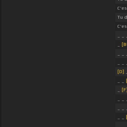
C'es
Tu d
C'es
_ _ 
_
[B
_ _ 
_ _
[D]
_
_ _
_
[F
_ _ 
_ _ 
_ _
_ _