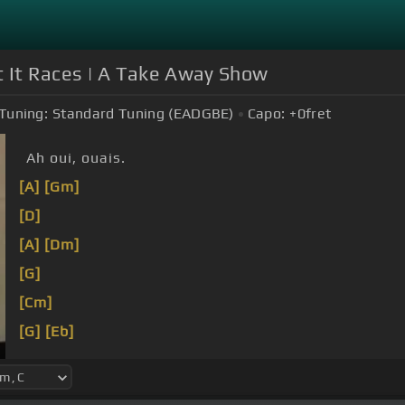
t It Races | A Take Away Show
Tuning:
Standard Tuning (EADGBE)
Capo:
+0
fret
Ah oui, ouais.
[A]
[Gm]
[D]
[A]
[Dm]
[G]
[Cm]
[G]
[Eb]
[F]