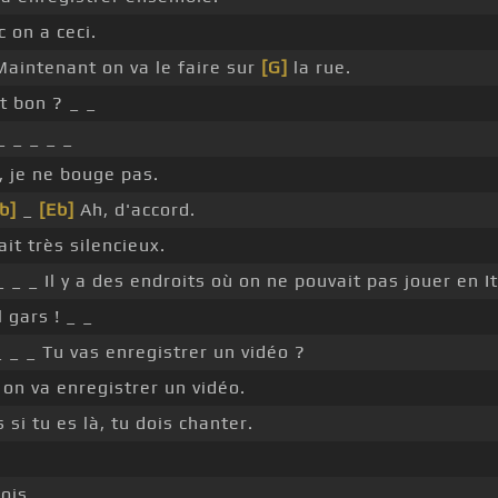
 on a ceci.
aintenant on va le faire sur
[G]
la rue.
t bon ? _ _
_ _ _ _ _
 je ne bouge pas.
b]
_
[Eb]
Ah, d'accord.
ait très silencieux.
 _ _ Il y a des endroits où on ne pouvait pas jouer en It
 gars ! _ _
 _ _ Tu vas enregistrer un vidéo ?
 on va enregistrer un vidéo.
 si tu es là, tu dois chanter.
ois.