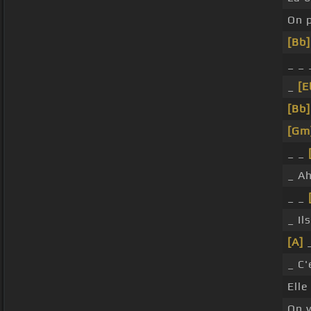
On p
[Bb]
_ _
_
[E
[Bb]
[Gm
_ _
_ Ah
_ _
_ Il
[A]
_ C
Elle
On v