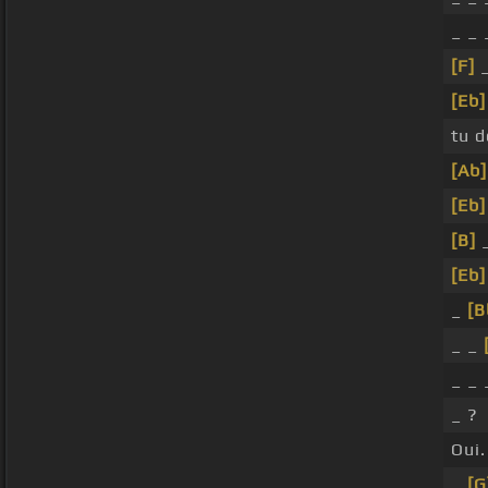
_ _ 
[F]
_
[Eb]
tu d
[Ab]
[Eb]
[B]
_
[Eb]
_
[B
_ _
_ _ 
_ ?
Oui.
_
[G