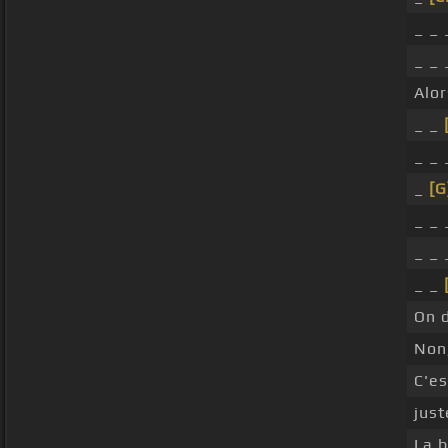
_ _ 
_ _ 
Alo
_ _
_ _ 
_
[G
_ _
_ _ 
_ _
On d
Non,
C'e
just
La b