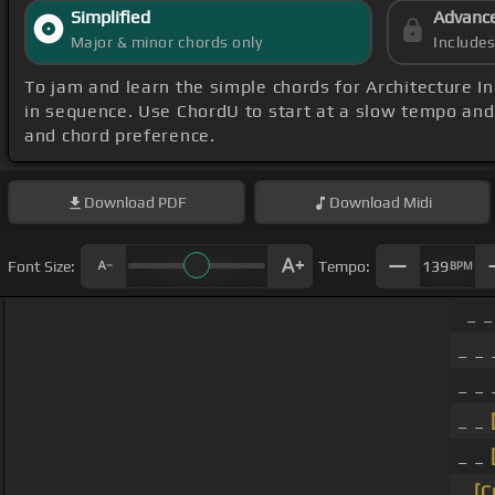
Simplified
Advanc
Major & minor chords only
Include
To jam and learn the simple chords for Architecture In 
in sequence. Use ChordU to start at a slow tempo and
and chord preference.
Download
PDF
Download
Midi
Font Size:
Tempo:
139
BPM
_ _
_ _
_ _
_ _
_ _
_
[C