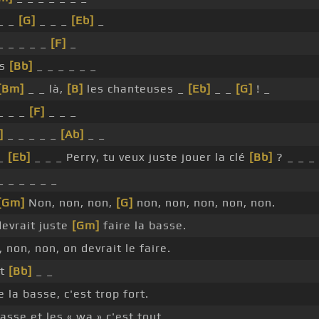
_ _
[G]
_ _ _
[Eb]
_
_ _ _ _ _
[F]
_
rs
[Bb]
_ _ _ _ _ _
[Bm]
_ _ là,
[B]
les chanteuses _
[Eb]
_ _
[G]
! _
_ _ _
[F]
_ _ _
]
_ _ _ _ _
[Ab]
_ _
 _
[Eb]
_ _ _ Perry, tu veux juste jouer la clé
[Bb]
? _ _ _
_ _ _ _ _ _
[Gm]
Non, non, non,
[G]
non, non, non, non, non.
evrait juste
[Gm]
faire la basse.
 non, non, on devrait le faire.
st
[Bb]
_ _
e la basse, c'est trop fort.
asse et les « wa » c'est tout.