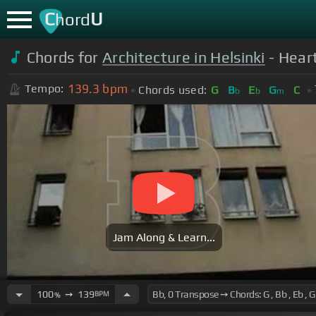
C
U
hord
Chords for
Architecture in Helsinki
- Hear
139.3
bpm
Tempo:
Chords used:
G
B
E
G
C
b
b
m
Jam Along & Learn...
100
➙
139
BPM
%