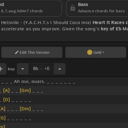
ed
Bass
s 6,7,aug,hdim7 chords
Advance chords for bass
Helsinki - (Y.A.C.H.T.s I Should Coco mix)
Heart It Races 
 accelerate as you improve. Given the song's
key of Eb M
Edit
This Version
Gold
.
Bb
+0
Key:
 _ _ _ Ah oui, ouais. _ _ _ _ _ _ _
 _
[A]
_ _
[Gm]
_ _ _
 _
[D]
_ _ _ _ _
[A]
_ _ _
[Dm]
_ _ _
[G]
_ _ _ _ _ _
m]
_ _ _ _ _ _ _