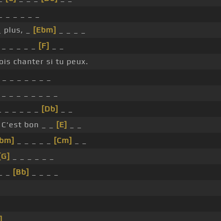
_ _ _ _ _ _
 plus, _
[Ebm]
_ _ _ _
_ _ _ _ _
[F]
_ _
ois chanter si tu peux.
_ _ _ _ _ _ _
_ _ _ _ _ _ _ _
 _ _ _ _ _
[Db]
_ _
C'est bon _ _
[E]
_ _
bm]
_ _ _ _ _
[Cm]
_ _
[G]
_ _ _ _ _ _
_ _
[Bb]
_ _ _ _
]
_ _ _