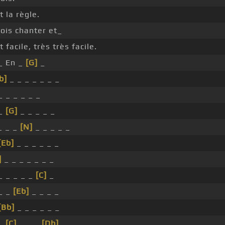
t la règle.
ois chanter et_
t facile, très très facile.
_ En _
[G]
_
b]
_ _ _ _ _ _ _
_ _ _ _ _ _
 _
[G]
_ _ _ _ _
 _ _
[N]
_ _ _ _ _
[Eb]
_ _ _ _ _ _
]
_ _ _ _ _ _ _
_ _ _ _ _
[C]
_
_ _
[Eb]
_ _ _ _
[Bb]
_ _ _ _ _ _
 _
[C]
_ _ _
[Db]
_ _