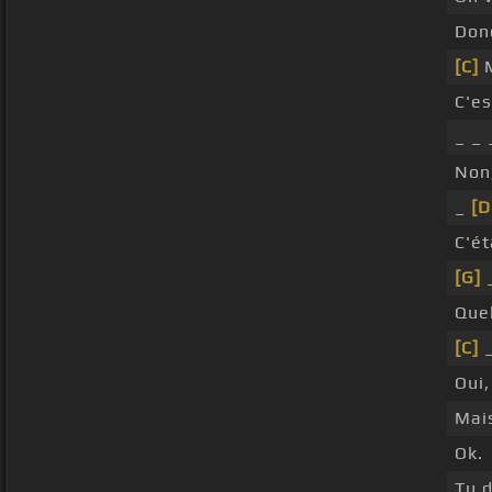
Donc
[C]
M
C'es
_ _ 
Non,
_
[D
C'ét
[G]
_
Quel
[C]
_
Oui,
Mais
Ok.
Tu d