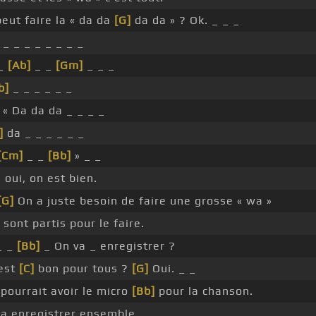
eut faire la « da da
[G]
da da » ? Ok. _ _ _
_ _ _ _ _ _ _ _
 _
[Ab]
_ _
[Gm]
_ _ _
b]
_ _ _ _ _ _
« Da da da _ _ _ _
]
da _ _ _ _ _ _
[Cm]
_ _
[Bb]
» _ _
 oui, on est bien.
[G]
On a juste besoin de faire une grosse « wa »
s sont partis pour le faire.
_ _
[Bb]
_ On va _ enregistrer ?
'est
[C]
bon pour tous ?
[G]
Oui. _ _
 pourrait avoir le micro
[Bb]
pour la chanson.
a enregistrer ensemble.