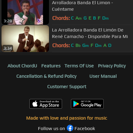
Arrolladora Banda El Limon -
Cuéntame
Chords:
C
A
G
E
B
F
D
m
m
3:28
La Arrolladora Banda El Limón De
René Camacho - Disponible Para Mi
Chords:
C
B
G
F
D
A
D
b
m
m
3:34
About ChordU
Features
Terms Of Use
Privacy Policy
Cancellation & Refund Policy
User Manual
Customer Support
Made with love and passion for music
Follow us on
Facebook