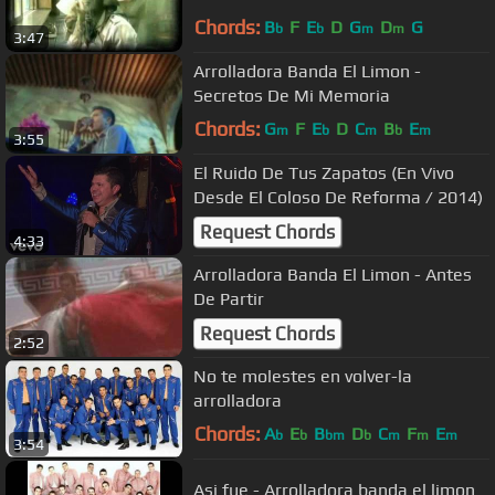
Chords:
B
F
E
D
G
D
G
b
b
m
m
3:47
Arrolladora Banda El Limon -
Secretos De Mi Memoria
Chords:
G
F
E
D
C
B
E
m
b
m
b
m
3:55
El Ruido De Tus Zapatos (En Vivo
Desde El Coloso De Reforma / 2014)
Request Chords
4:33
Arrolladora Banda El Limon - Antes
De Partir
Request Chords
2:52
No te molestes en volver-la
arrolladora
Chords:
A
E
B
D
C
F
E
b
b
bm
b
m
m
m
3:54
Asi fue - Arrolladora banda el limon