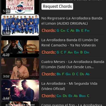
Request Chords
5:23
No Regresare-La Arrolladora Banda
el Limon (AUDIO ORIGINAL)
Chords:
G
C
C
A
B
E
F
m
b
b
m
3:42
La Arrolladora Banda El Limón De
René Camacho - Ya No Volverás
Chords:
G
C
F
A
E
B
D
m
m
m
4:39
Cuatro Meses - La Arrolladora Banda
El Limón (Sold Out Desde Los
Angeles)
Chords:
B
F
G
D
C
D
A
b
m
b
b
3:02
La Arrolladora - Mi Segunda Vida
(Video Oficial)
Chords:
C
D
E
A
B
C
m
b
b
b
bm
3:44
Como quema el frio - La Arrolladora