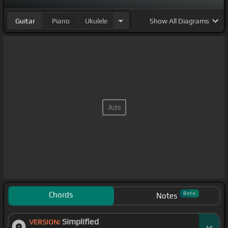
una herida
Guitar
Piano
Ukulele
Show
All Diagrams
Chords
Beta
Notes
Simplified
VERSION: