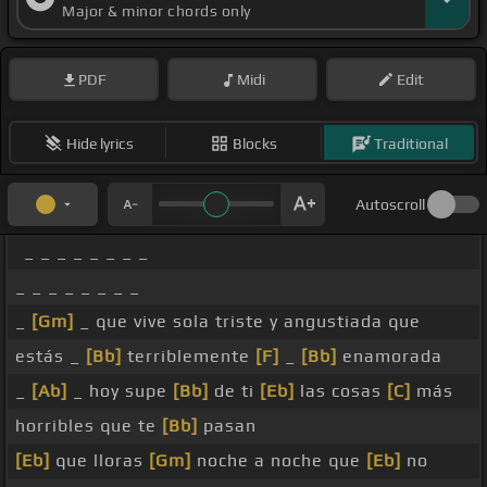
Major & minor chords only
PDF
Midi
Edit
Hide lyrics
Blocks
Traditional
Autoscroll
_ _ _ _ _ _ _ _
_ _ _ _ _ _ _ _
_
[Gm]
_ que vive sola triste y angustiada que
estás _
[Bb]
terriblemente
[F]
_
[Bb]
enamorada
_
[Ab]
_ hoy supe
[Bb]
de ti
[Eb]
las cosas
[C]
más
horribles que te
[Bb]
pasan
[Eb]
que lloras
[Gm]
noche a noche que
[Eb]
no