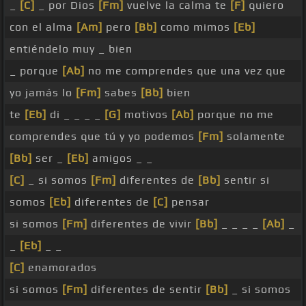
_
[C]
_ por Dios
[Fm]
vuelve la calma te
[F]
quiero
con el alma
[Am]
pero
[Bb]
como mimos
[Eb]
entiéndelo muy _ bien
_ porque
[Ab]
no me comprendes que una vez que
yo jamás lo
[Fm]
sabes
[Bb]
bien
te
[Eb]
di _ _ _ _
[G]
motivos
[Ab]
porque no me
comprendes que tú y yo podemos
[Fm]
solamente
[Bb]
ser _
[Eb]
amigos _ _
[C]
_ si somos
[Fm]
diferentes de
[Bb]
sentir si
somos
[Eb]
diferentes de
[C]
pensar
si somos
[Fm]
diferentes de vivir
[Bb]
_ _ _ _
[Ab]
_
_
[Eb]
_ _
[C]
enamorados
si somos
[Fm]
diferentes de sentir
[Bb]
_ si somos