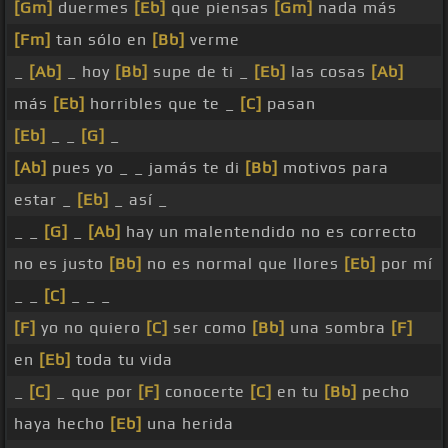
[Gm]
duermes
[Eb]
que piensas
[Gm]
nada más
[Fm]
tan sólo en
[Bb]
verme
_
[Ab]
_ hoy
[Bb]
supe de ti _
[Eb]
las cosas
[Ab]
más
[Eb]
horribles que te _
[C]
pasan
[Eb]
_ _
[G]
_
[Ab]
pues yo _ _ jamás te di
[Bb]
motivos para
estar _
[Eb]
_ así _
_ _
[G]
_
[Ab]
hay un malentendido no es correcto
no es justo
[Bb]
no es normal que llores
[Eb]
por mí
_ _
[C]
_ _ _
[F]
yo no quiero
[C]
ser como
[Bb]
una sombra
[F]
en
[Eb]
toda tu vida
_
[C]
_ que por
[F]
conocerte
[C]
en tu
[Bb]
pecho
haya hecho
[Eb]
una herida