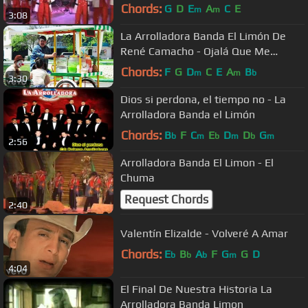
Chords:
G
D
E
A
C
E
m
m
3:08
La Arrolladora Banda El Limón De
René Camacho - Ojalá Que Me
Olvides
Chords:
F
G
D
C
E
A
B
m
m
b
3:30
Dios si perdona, el tiempo no - La
Arrolladora Banda el Limón
Chords:
B
F
C
E
D
D
G
b
m
b
m
b
m
2:56
Arrolladora Banda El Limon - El
Chuma
Request Chords
2:40
Valentín Elizalde - Volveré A Amar
Chords:
E
B
A
F
G
G
D
b
b
b
m
4:04
El Final De Nuestra Historia La
Arrolladora Banda Limon