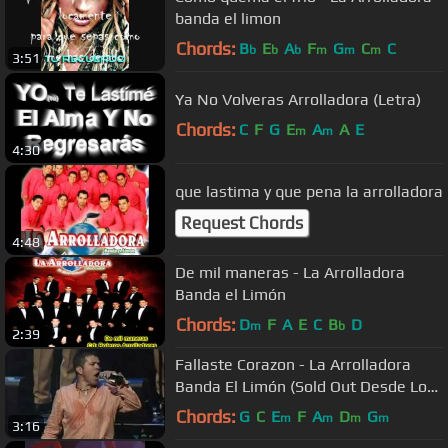
banda el limon
Chords:
B
E
A
F
G
C
C
b
b
b
m
m
m
3:51
Ya No Volveras Arrolladora (Letra)
Chords:
C
F
G
E
A
A
E
m
m
4:30
que lastima y que pena la arrolladora
Request Chords
4:48
De mil maneras - La Arrolladora
Banda el Limón
Chords:
D
F
A
E
C
B
D
m
b
2:39
Fallaste Corazon - La Arrolladora
Banda El Limón (Sold Out Desde Los
Angeles)
Chords:
G
C
E
F
A
D
G
m
m
m
m
3:16