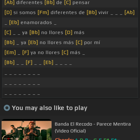
[Ab]
diferentes
[Bb]
de
[C]
pensar
[D]
si somos
[Fm]
diferentes de
[Bb]
vivir _ _ _
[Ab]
_
[Eb]
enamorados _
[C]
_ _ ya
[Bb]
no llores
[D]
más
[Bb]
_ ya
[Eb]
no llores más
[C]
por mí
[Em]
_
[F]
ya no llores
[C]
más _
[Bb]
_ _
[F]
_ _
[Eb]
_ _ _ _
_ _ _ _ _ _ _ _
_ _ _ _ _ _ _ _
_ _ _ _ _ _ _ _
You may also like to play
Banda El Recodo - Parece Mentira
(Video Oficial)