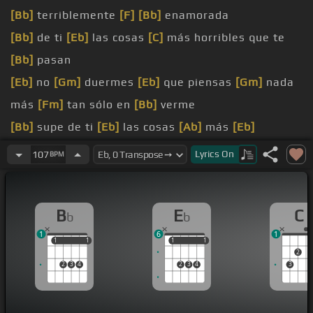
[Bb]
terriblemente
[F]
[Bb]
enamorada
[Bb]
de ti
[Eb]
las cosas
[C]
más horribles que te
[Bb]
pasan
[Eb]
no
[Gm]
duermes
[Eb]
que piensas
[Gm]
nada
más
[Fm]
tan sólo en
[Bb]
verme
[Bb]
supe de ti
[Eb]
las cosas
[Ab]
más
[Eb]
horribles que te
[C]
pasan
Lyrics
On
107
BPM
[Ab]
pues yo jamás te di
[Bb]
motivos para estar
[Eb]
así
B
E
C
b
b
[G]
[Ab]
hay un malentendido no es correcto no es
1
6
1
justo
[Bb]
no es normal que llores
[Eb]
por mí
1
1
1
1
1
1
1
1
2
[F]
yo no quiero
[C]
ser como
[Bb]
una sombra
[F]
2
3
4
2
3
4
3
en
[Eb]
toda tu vida
[F]
conocerte
[C]
en tu
[Bb]
pecho haya hecho
[Eb]