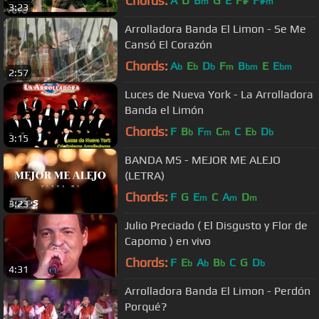
Chords:
A
D
B
G
E
F#
F#
m
m
3:23
Arrolladora Banda El Limon - Se Me
Cansó El Corazón
Chords:
A
E
D
F
B
E
E
b
b
b
m
bm
bm
2:57
Luces de Nueva York - La Arrolladora
Banda el Limón
Chords:
F
B
F
C
C
E
D
b
m
m
b
b
3:15
BANDA MS - MEJOR ME ALEJO
(LETRA)
Chords:
F
G
E
C
A
D
m
m
m
3:23
Julio Preciado ( El Disgusto y Flor de
Capomo ) en vivo
Chords:
F
E
A
B
C
G
D
b
b
b
b
4:31
Arrolladora Banda El Limon - Perdón
Porqué?