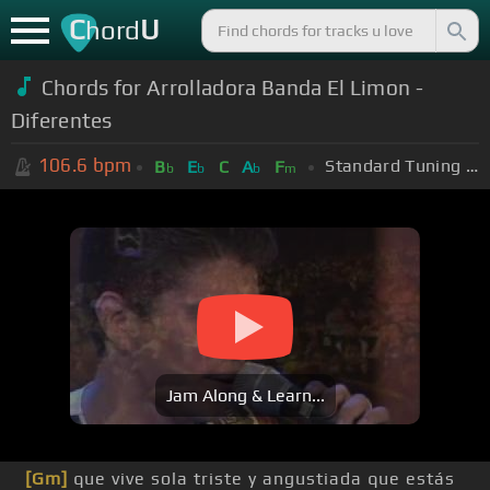
C
U
hord
Chords for Arrolladora Banda El Limon -
Diferentes
106.6
bpm
Standard Tuning (EADGBE)
B
E
C
A
F
b
b
b
m
Jam Along & Learn...
[Gm]
que vive sola triste y angustiada que estás