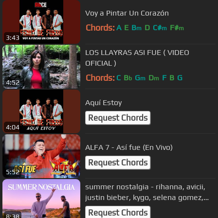
Voy a Pintar Un Corazón
Chords:
A
E
B
D
C#
F#
m
m
m
3:43
LOS LLAYRAS ASI FUE ( VIDEO
OFICIAL )
Chords:
C
B
G
D
F
B
G
b
m
m
4:52
Aquí Estoy
Request Chords
4:04
ALFA 7 - Así fue (En Vivo)
Request Chords
5:52
summer nostalgia - rihanna, avicii,
justin bieber, kygo, selena gomez,
alok, bastille, david guetta
Request Chords
8:38