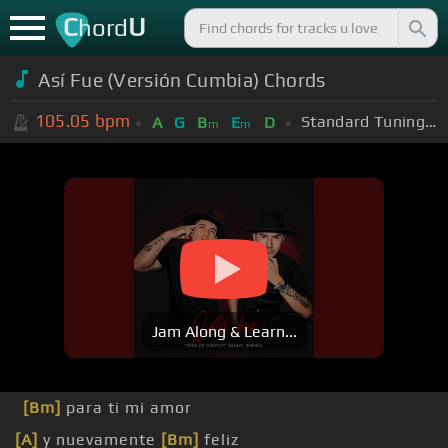
C
U
hord
Así Fue (Versión Cumbia) Chords
105.05
bpm
Standard Tuning (EADGBE)
A
G
B
E
D
m
m
Jam Along & Learn...
[Bm]
para ti mi amor
[A]
y nuevamente
[Bm]
feliz