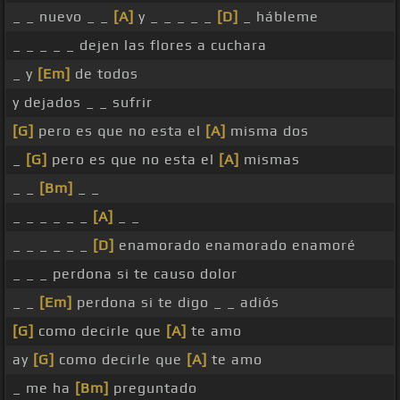
_ _ nuevo _ _
[A]
y _ _ _ _ _
[D]
_ hábleme
_ _ _ _ _ dejen las flores a cuchara
_ y
[Em]
de todos
y dejados _ _ sufrir
[G]
pero es que no esta el
[A]
misma dos
_
[G]
pero es que no esta el
[A]
mismas
_ _
[Bm]
_ _
_ _ _ _ _ _
[A]
_ _
_ _ _ _ _ _
[D]
enamorado enamorado enamoré
_ _ _ perdona si te causo dolor
_ _
[Em]
perdona si te digo _ _ adiós
[G]
como decirle que
[A]
te amo
ay
[G]
como decirle que
[A]
te amo
_ me ha
[Bm]
preguntado