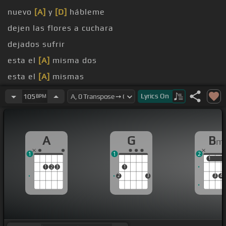
nuevo
[A]
y
[D]
hábleme
dejen las flores a cuchara
dejados sufrir
esta el
[A]
misma dos
esta el
[A]
mismas
[A]
Lyrics
On
105
BPM
A
G
B
m
1
1
2
1
1
1
2
3
1
2
3
3
4