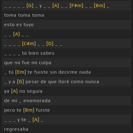
_ _ _ _ _
[G]
_ y _ _
[A]
_ _
[F#m]
_ _
[Bm]
_
toma toma toma
esto es tuyo
_ _
[A]
_ _
_ _ _ _
[C#m]
_ _
[D]
_ _
_ _ _ _ tú bien sabes
que no fue mi culpa
_ tú
[Em]
te fuiste sin decirme nada
_ y a
[G]
pesar de que lloré como nunca
ya
[A]
no seguía
de mi _ enamorada
pero te
[Bm]
fuiste
_ _ _ y te _
[A]
_
regresaba