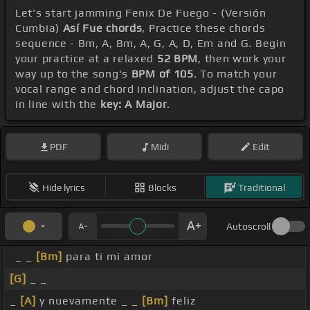
Let's start jamming Fenix De Fuego - (Versión
Cumbia)
Así Fue chords
, Practice these chords
sequence - Bm, A, Bm, A, G, A, D, Em and G. Begin
your practice at a relaxed
52 BPM
, then work your
way up to the song's
BPM of 105
. To match your
vocal range and chord inclination, adjust the capo
in line with the
key: A Major
.
PDF
Midi
Edit
Hide lyrics
Blocks
Traditional
Autoscroll
_ _
[Bm]
para ti mi amor
[G]
_ _
_
[A]
y nuevamente _ _
[Bm]
feliz