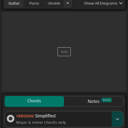
Guitar
Piano
Ukulele
Show
All Diagrams
Chords
Beta
Notes
Simplified
VERSION:
Major & minor chords only