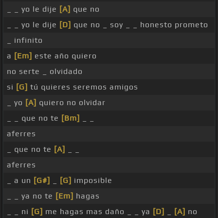
_ _ yo le dije
[A]
que no
_ _ yo le dije
[D]
que no _ soy _ _ honesto prometo
_ infinito
a
[Em]
este año quiero
no serte _ olvidado
si
[G]
tú quieres seremos amigos
_ yo
[A]
quiero no olvidar
_ _ que no te
[Bm]
_ _
aferres
_ que no te
[A]
_ _
aferres
_ a un
[G#]
_
[G]
imposible
_ _ ya no te
[Em]
hagas
_ _ ni
[G]
me hagas mas daño _ _ ya
[D]
_
[A]
no