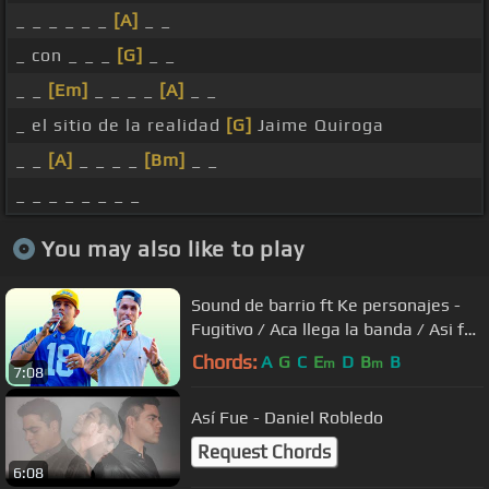
_ _ _ _ _ _
[A]
_ _
_ con _ _ _
[G]
_ _
_ _
[Em]
_ _ _ _
[A]
_ _
_ el sitio de la realidad
[G]
Jaime Quiroga
_ _
[A]
_ _ _ _
[Bm]
_ _
_ _ _ _ _ _ _ _
You may also like to play
Sound de barrio ft Ke personajes -
Fugitivo / Aca llega la banda / Asi fue
│ Video Clip Oficial 2021
Chords:
A
G
C
E
D
B
B
m
m
7:08
Así Fue - Daniel Robledo
Request Chords
6:08