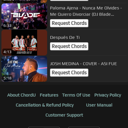
Paloma Ajena - Nunca Me Olvides -
Me Quiero Divorciar (DJ Blade
Popayan)
Request Chords
6:33
Después De Ti
Request Chords
4:13
JOSH MEDINA - COVER - ASI FUE
Request Chords
5:18
About ChordU
Features
Terms Of Use
Privacy Policy
Cancellation & Refund Policy
User Manual
Customer Support