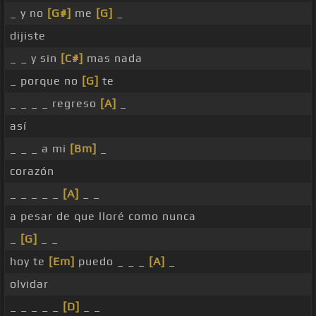
_ y no
[G#]
me
[G]
_
dijiste
_ _ y sin
[C#]
mas nada
_ porque no
[G]
te
_ _ _ _ regreso
[A]
_
así
_ _ _ a mi
[Bm]
_
corazón
_ _ _ _ _
[A]
_ _
a pesar de que lloré como nunca
_
[G]
_ _
hoy te
[Em]
puedo _ _ _
[A]
_
olvidar
_ _ _ _ _
[D]
_ _