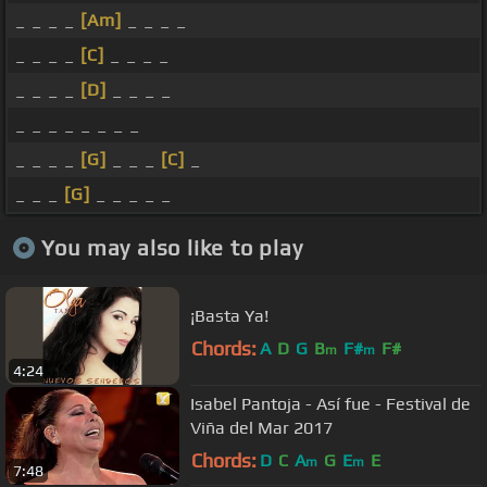
_ _ _ _
[Am]
_ _ _ _
_ _ _ _
[C]
_ _ _ _
_ _ _ _
[D]
_ _ _ _
_ _ _ _ _ _ _ _
_ _ _ _
[G]
_ _ _
[C]
_
_ _ _
[G]
_ _ _ _ _
You may also like to play
¡Basta Ya!
Chords:
A
D
G
B
F#
F#
m
m
4:24
Isabel Pantoja - Así fue - Festival de
Viña del Mar 2017
Chords:
D
C
A
G
E
E
m
m
7:48