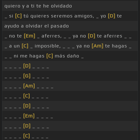
quiero y a ti te he olvidado
_ si
[C]
tú quieres seremos amigos, _ yo
[D]
te
ayudo a olvidar el pasado
_ no te
[Em]
_ aferres, _ _ ya no
[D]
te aferres _ _
_ a un
[C]
_ imposible, _ _ _ ya no
[Am]
te hagas _
_ _ ni me hagas
[C]
más daño _
_ _ _ _
[D]
_ _ _ _
_ _ _ _
[G]
_ _ _ _
_ _ _ _
[Am]
_ _ _ _
_ _ _ _
[C]
_ _ _ _
_ _ _ _
[D]
_ _ _ _
_ _ _ _
[Em]
_ _ _ _
_ _ _ _
[D]
_ _ _ _
_ _ _ _
[C]
_ _ _ _