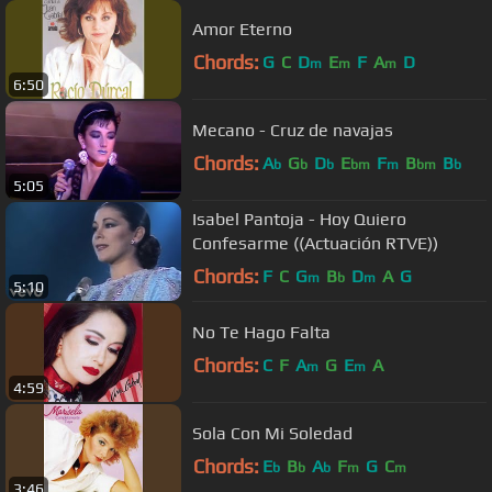
Amor Eterno
Chords:
G
C
D
E
F
A
D
m
m
m
6:50
Mecano - Cruz de navajas
Chords:
A
G
D
E
F
B
B
b
b
b
bm
m
bm
b
5:05
Isabel Pantoja - Hoy Quiero
Confesarme ((Actuación RTVE))
Chords:
F
C
G
B
D
A
G
m
b
m
5:10
No Te Hago Falta
Chords:
C
F
A
G
E
A
m
m
4:59
Sola Con Mi Soledad
Chords:
E
B
A
F
G
C
b
b
b
m
m
3:46