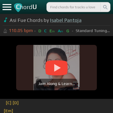
C
U
hord
Asi Fue Chords by
Isabel Pantoja
110.05
bpm
Standard Tuning (EADGBE)
D
C
E
A
G
m
m
Jam Along & Learn...
[C]
[D]
[Em]