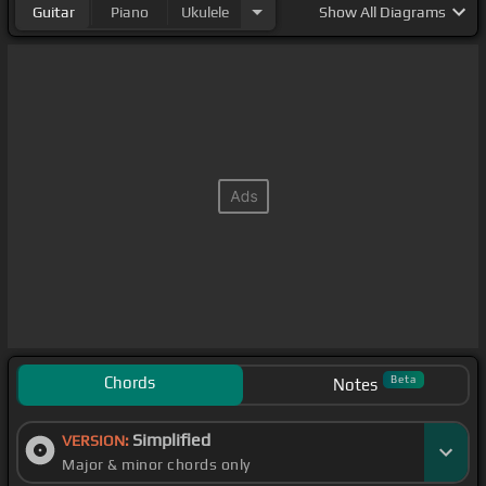
Guitar
Piano
Ukulele
Show
All Diagrams
Chords
Beta
Notes
Simplified
VERSION:
Major & minor chords only