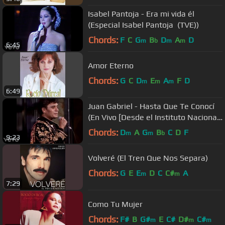
Isabel Pantoja - Era mi vida él
(Especial Isabel Pantoja (TVE))
Chords:
F
C
G
B
D
A
D
m
b
m
m
6:45
Amor Eterno
Chords:
G
C
D
E
A
F
D
m
m
m
6:49
Juan Gabriel - Hasta Que Te Conocí
(En Vivo [Desde el Instituto Nacional
de Bellas Artes])
Chords:
D
A
G
B
C
D
F
m
m
b
9:23
Volveré (El Tren Que Nos Separa)
Chords:
G
E
E
D
C
C#
A
m
m
7:29
Como Tu Mujer
Chords:
F#
B
G#
E
C#
D#
C#
m
m
m