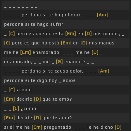
_ _ _ _ _ _ _ _
_ _ _ _ perdona si te hago llorar, _ _ _
[Am]
perdona si te hago sufrir
_
[C]
pero es que no está
[Em]
en
[D]
mis manos, _
[C]
pero es que no está
[Em]
en
[D]
mis manos
me he
[Em]
enamorado, _ _ _ me he
[D]
_
enamorado, _ _ me _
[G]
enamoré _ _
_ _ _ _ perdona si te causo dolor, _ _ _
[Am]
perdona si te digo hoy _ adiós
_
[C]
¿cómo
[Em]
decirle
[D]
que te amo?
_ _
[C]
¿cómo
[Em]
decirle
[D]
que te amo?
si él me ha
[Em]
preguntado, _ _ _ le he dicho
[D]