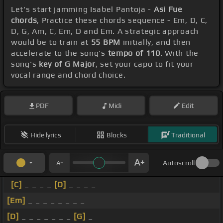
Let's start jamming Isabel Pantoja -
Asi Fue
chords
, Practice these chords sequence - Em, D, C,
D, G, Am, C, Em, D and Em. A strategic approach
would be to train at
55 BPM
initially, and then
accelerate to the song's
tempo of 110
. With the
song's
key of G Major
, set your capo to fit your
vocal range and chord choice.
PDF
Midi
Edit
Hide lyrics
Blocks
Traditional
Autoscroll
[C]
_ _ _ _
[D]
_ _ _ _
[Em]
_ _ _ _ _ _ _ _
[D]
_ _ _ _ _ _ _
[G]
_