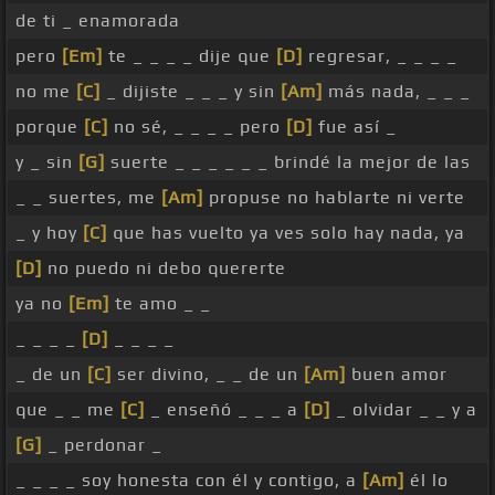
de ti _ enamorada
pero
[Em]
te _ _ _ _ dije que
[D]
regresar, _ _ _ _
no me
[C]
_ dijiste _ _ _ y sin
[Am]
más nada, _ _ _
porque
[C]
no sé, _ _ _ _ pero
[D]
fue así _
y _ sin
[G]
suerte _ _ _ _ _ _ brindé la mejor de las
_ _ suertes, me
[Am]
propuse no hablarte ni verte
_ y hoy
[C]
que has vuelto ya ves solo hay nada, ya
[D]
no puedo ni debo quererte
ya no
[Em]
te amo _ _
_ _ _ _
[D]
_ _ _ _
_ de un
[C]
ser divino, _ _ de un
[Am]
buen amor
que _ _ me
[C]
_ enseñó _ _ _ a
[D]
_ olvidar _ _ y a
[G]
_ perdonar _
_ _ _ _ soy honesta con él y contigo, a
[Am]
él lo