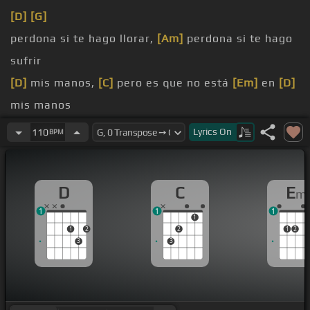
[D]
[G]
perdona si te hago llorar,
[Am]
perdona si te hago
sufrir
[D]
mis manos,
[C]
pero es que no está
[Em]
en
[D]
mis manos
me he
[D]
enamorado, me
[G]
enamoré
Lyrics
On
110
BPM
perdona si te causo dolor,
[Am]
perdona si te digo
hoy adiós
D
C
E
m
[D]
que te amo?
1
1
1
1
1
2
2
1
2
3
3