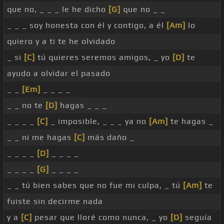
que no, _ _ _ le he dicho
[G]
que no _ _
_ _ _ soy honesta con él y contigo, a él
[Am]
lo
quiero y a ti te he olvidado
_ si
[C]
tú quieres seremos amigos, _ yo
[D]
te
ayudo a olvidar el pasado
_ _
[Em]
_ _ _ _
_ _ no te
[D]
hagas _ _ _
_ _ _ _
[C]
_ imposible, _ _ _ ya no
[Am]
te hagas _
_ _ ni me hagas
[C]
más daño _
_ _ _ _
[D]
_ _ _ _
_ _ _ _
[G]
_ _ _ _
_ _ tú bien sabes que no fue mi culpa, _ tú
[Am]
te
fuiste sin decirme nada
y a
[C]
pesar que lloré como nunca, _ yo
[D]
seguía