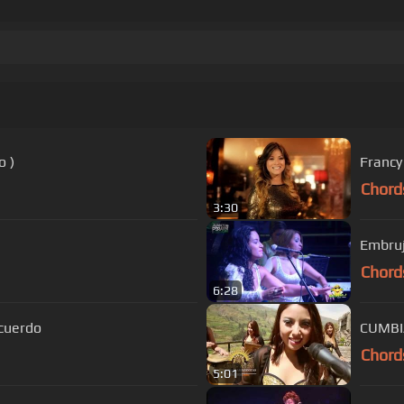
o )
Francy 
Chord
3:30
Embruj
Chord
6:28
ecuerdo
CUMBI
Chord
5:01