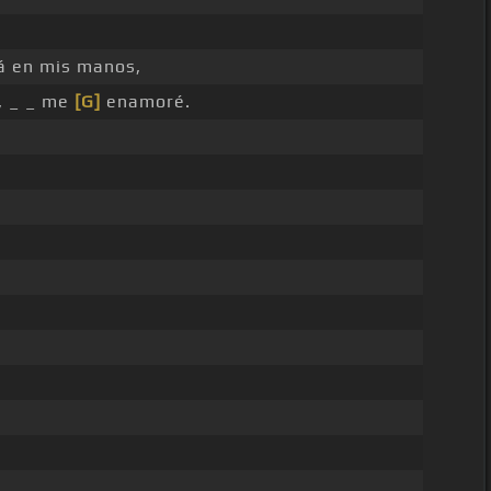
á en mis manos,
, _ _ me
[G]
enamoré.