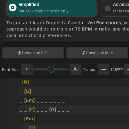
Simplified
Advanc
Major & minor chords only
Include
To jam and learn Orquesta Canela -
Asi Fue chords
, y
approach would be to train at
79 BPM
initially, and t
vocal and chord preferences.
Download
PDF
Download
Midi
Font Size:
Tempo:
158
BPM
[N]
_ _ _ _ _ _ _ _
_
[G]
_ _ _ _ _ _ _
_
[Em]
_ _ _ _ _ _ _
_ _
[C]
_ _ _
[D]
_ _ _
_
[Em]
_ _ _ _ _ _ _
_ _
[D]
_ _ _ _ _ _