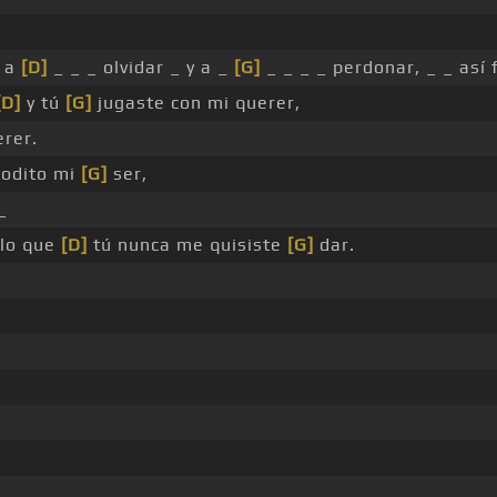
_ a
[D]
_ _ _ olvidar _ y a _
[G]
_ _ _ _ perdonar, _ _ así
[D]
y tú
[G]
jugaste con mi querer,
erer.
todito mi
[G]
ser,
_
lo que
[D]
tú nunca me quisiste
[G]
dar.