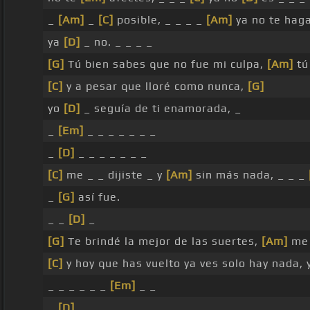
_
[Am]
_
[C]
posible, _ _ _ _
[Am]
ya no te haga
ya
[D]
_ no. _ _ _ _
[G]
Tú bien sabes que no fue mi culpa,
[Am]
tú
[C]
y a pesar que lloré como nunca,
[G]
yo
[D]
_ seguía de ti enamorada, _
_
[Em]
_ _ _ _ _ _ _
_
[D]
_ _ _ _ _ _ _
[C]
me _ _ dijiste _ y
[Am]
sin más nada, _ _ _
_
[G]
así fue.
_ _
[D]
_
[G]
Te brindé la mejor de las suertes,
[Am]
me 
[C]
y hoy que has vuelto ya ves solo hay nada,
_ _ _ _ _ _
[Em]
_ _
_
[D]
_ _ _ _ _ _ _