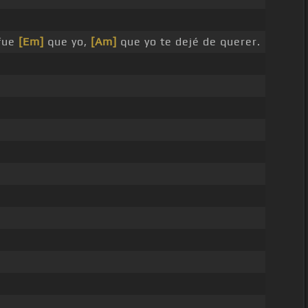
 fue
[Em]
que yo,
[Am]
que yo te dejé de querer.