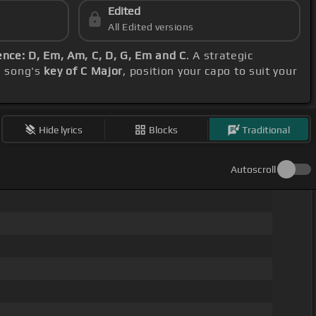
Edited
All Edited versions
nce: D, Em, Am, C, D, G, Em and C
. A strategic
e song's
key of C Major
, position your capo to suit your
Hide lyrics
Blocks
Traditional
Autoscroll