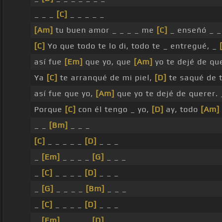
_ _ _
[C]
_ _ _ _ _
[Am]
tu buen amor _ _ _ _ me
[C]
_ enseñó _ 
[C]
Yo que todo te lo di, todo te _ entregué, _
así fue
[Em]
que yo, que
[Am]
yo te dejé de qu
Ya
[C]
te arranqué de mi piel,
[D]
te saqué de 
así fue que yo,
[Am]
que yo te dejé de querer. 
Porque
[C]
con él tengo _ yo,
[D]
ay, todo
[Am]
_ _
[Bm]
_ _ _
[C]
_ _ _ _ _
[D]
_ _ _
_
[Em]
_ _ _ _
[G]
_ _ _
_
[C]
_ _ _ _
[D]
_ _ _
_
[G]
_ _ _ _
[Bm]
_ _ _
_
[C]
_ _ _ _
[D]
_ _ _
_
[Em]
_ _ _ _
[D]
_ _ _