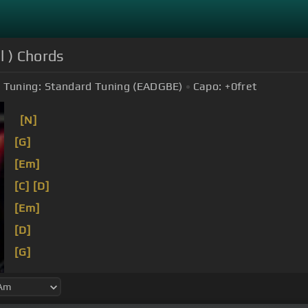
l ) Chords
Tuning:
Standard Tuning (EADGBE)
Capo:
+0
fret
[N]
[G]
[Em]
[C]
[D]
[Em]
[D]
[G]
perdona
[D]
si te
[G]
hago llorar,
[Am]
perdona si te
manos,