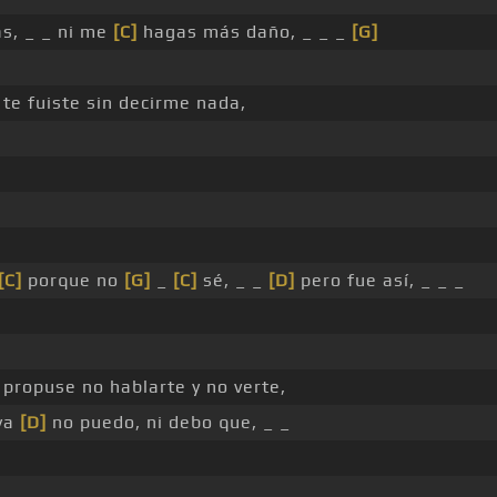
s, _ _ ni me
[C]
hagas más daño, _ _ _
[G]
 te fuiste sin decirme nada,
[C]
porque no
[G]
_
[C]
sé, _ _
[D]
pero fue así, _ _ _
propuse no hablarte y no verte,
 ya
[D]
no puedo, ni debo que, _ _