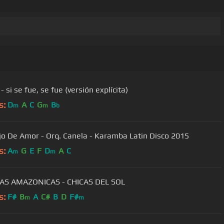
- si se fue, se fue (versión explícita)
s:
D
A
C
G
B
m
m
b
o De Amor - Orq. Canela - Karamba Latin Disco 2015
s:
A
G
E
F
D
A
C
m
m
AS AMAZONICAS - CHICAS DEL SOL
s:
F#
B
A
C#
B
D
F#
m
m