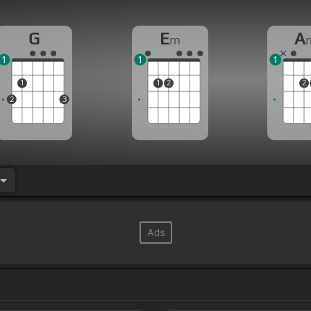
G
E
A
m
1
1
1
1
1
2
2
2
3