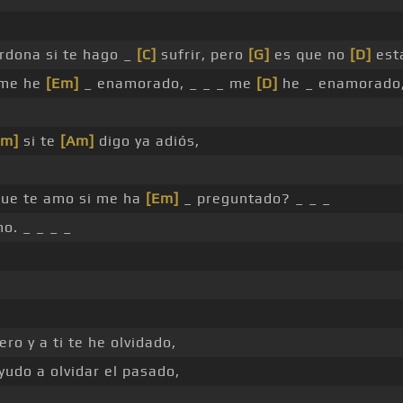
rdona si te hago _
[C]
sufrir, pero
[G]
es que no
[D]
est
 me he
[Em]
_ enamorado, _ _ _ me
[D]
he _ enamorado
Em]
si te
[Am]
digo ya adiós,
que te amo si me ha
[Em]
_ preguntado? _ _ _
o. _ _ _ _
ero y a ti te he olvidado,
yudo a olvidar el pasado,