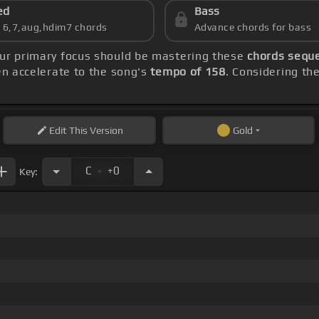
ed
Bass
s 6,7,aug,hdim7 chords
Advance chords for bass
our primary focus should be mastering these
chords seque
hen accelerate to the song's
tempo of 158
. Considering th
Edit
This Version
Gold
.
C
+0
Key: