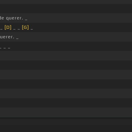
de querer. _
 _
[D]
_ _
[G]
_
uerer. _
_ _ _