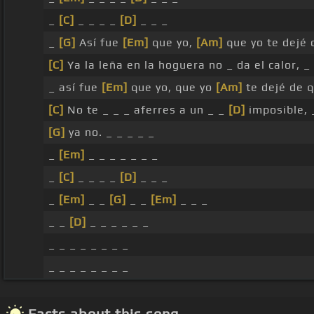
_
[C]
_ _ _ _
[D]
_ _ _
_
[G]
Así fue
[Em]
que yo,
[Am]
que yo te dejé 
[C]
Ya la leña en la hoguera no _ da el calor, _
_ así fue
[Em]
que yo, que yo
[Am]
te dejé de q
[C]
No te _ _ _ aferres a un _ _
[D]
imposible, 
[G]
ya no. _ _ _ _ _
_
[Em]
_ _ _ _ _ _ _
_
[C]
_ _ _ _
[D]
_ _ _
_
[Em]
_ _
[G]
_ _
[Em]
_ _ _
_ _
[D]
_ _ _ _ _ _
_ _ _ _ _ _ _ _
_ _ _ _ _ _ _ _
Facts about this song