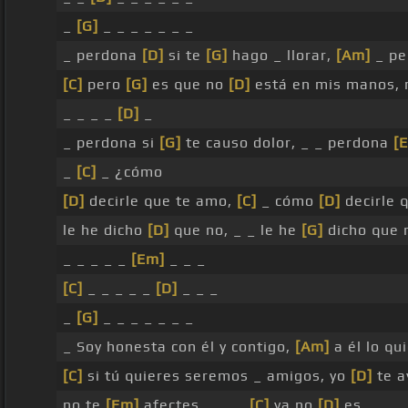
_
[G]
_ _ _ _ _ _ _
_ perdona
[D]
si te
[G]
hago _ llorar,
[Am]
_ pe
[C]
pero
[G]
es que no
[D]
está en mis manos,
_ _ _ _
[D]
_
_ perdona si
[G]
te causo dolor, _ _ perdona
[
_
[C]
_ ¿cómo
[D]
decirle que te amo,
[C]
_ cómo
[D]
decirle 
le he dicho
[D]
que no, _ _ le he
[G]
dicho que n
_ _ _ _ _
[Em]
_ _ _
[C]
_ _ _ _ _
[D]
_ _ _
_
[G]
_ _ _ _ _ _ _
_ Soy honesta con él y contigo,
[Am]
a él lo qui
[C]
si tú quieres seremos _ amigos, yo
[D]
te a
no te
[Em]
afectes, _ _ _
[C]
ya no
[D]
es _ _ _