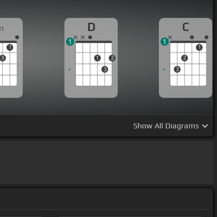
D
C
m
1
1
1
1
3
1
2
2
3
3
Show
All Diagrams