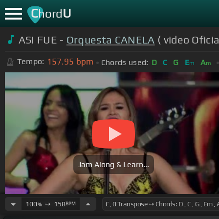
C
U
hord
ASI FUE -
Orquesta CANELA
( video Oficia
157.95
bpm
Tempo:
Chords used:
D
C
G
E
A
m
m
Jam Along & Learn...
100
➙
158
BPM
%