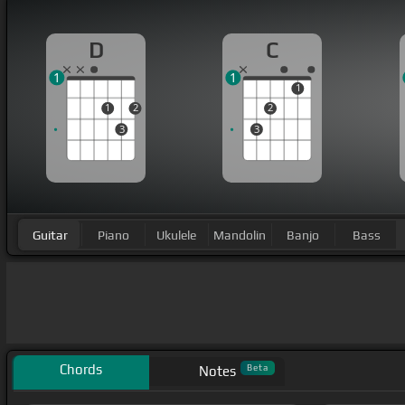
D
C
1
1
1
1
2
2
3
3
Guitar
Piano
Ukulele
Mandolin
Banjo
Bass
Chords
Beta
Notes