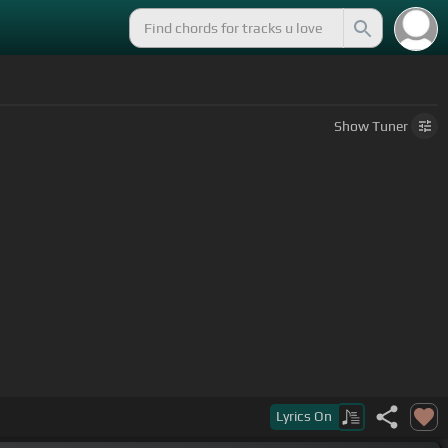
Show
Tuner
 hago
[C]
sufrir, pero
[G]
es que no
[D]
está en mis
Lyrics
On