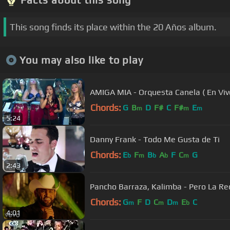
This song finds its place within the 20 Años album.
You may also like to play
AMIGA MIA - Orquesta Canela ( En Viv
Chords:
G
B
D
F#
C
F#
E
m
m
m
5:24
Danny Frank - Todo Me Gusta de Ti
Chords:
E
F
B
A
F
C
G
b
m
b
b
m
2:43
Pancho Barraza, Kalimba - Pero La R
Chords:
G
F
D
C
D
E
C
m
m
m
b
4:01