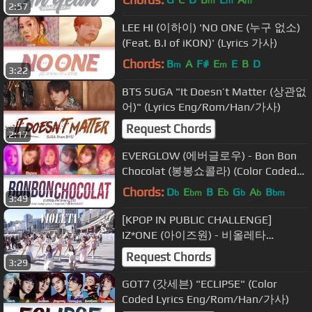
m
m
m
2:57
LEE HI (이하이) 'NO ONE (누구 없소)
(Feat. B.I of iKON)' (Lyrics 가사)
Chords:
B
A
F#
E
E
B
D
m
m
3:22
BTS SUGA "It Doesn’t Matter (상관없
어)" (Lyrics Eng/Rom/Han/가사)
Request Chords
2:17
EVERGLOW (에버글로우) - Bon Bon
Chocolat (봉봉쇼콜라) (Color Coded
Lyrics Eng/Rom/Han/가사)
Chords:
D
E
B
E
G
A
B
b
bm
b
b
b
bm
3:49
[KPOP IN PUBLIC CHALLENGE]
IZ*ONE (아이즈원) - 비올레타
(Violeta) in Australia
Request Chords
3:29
GOT7 (갓세븐) "ECLIPSE" (Color
Coded Lyrics Eng/Rom/Han/가사)