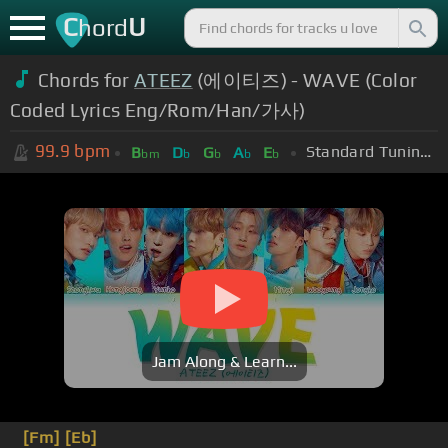
C
U
hord
Chords for
ATEEZ
(에이티즈) - WAVE (Color
Coded Lyrics Eng/Rom/Han/가사)
99.9
bpm
Standard Tuning (EADGBE)
B
D
G
A
E
bm
b
b
b
b
Jam Along & Learn...
[Fm]
[Eb]