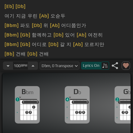
[Eb]
[Db]
여기 지금 우린
[Ab]
오슌두
[Bbm]
파도
[Db]
위
[Ab]
어디쯤인가
[Bbm]
[Gb]
함께하고
[Db]
있어
[Ab]
여전히
[Bbm]
[Gb]
어디로
[Db]
갈 지
[Ab]
모르지만
[Bb]
건배
[Gb]
건배
[Bb]
아래서
Lyrics
On
100
BPM
B
D
G
bm
b
b
1
4
2
1
1
1
1
1
1
1
1
1
1
2
2
3
4
2
3
4
3
4