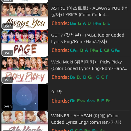
ASTRO (아스트로) - ALWAYS YOU (너
잖아) LYRICS (Color Coded
Eng/Rom/Han/가사)
Chords:
B
G
A
D
F#
B
E
m
m
3:44
GOT7 (갓세븐) - PAGE (Color Coded
Lyrics Eng/Rom/Han/가사)
Chords:
C#
B
A
F#
E
C#
G#
m
m
m
3:48
Weki Meki (위키미키) - Picky Picky
(Color Coded Lyrics Eng/Rom/Han/가
사)
Chords:
B
E
D
G
G
C
F
b
b
m
3:21
이 밤
Chords:
G
E
A
B
E
E
b
bm
bm
b
2:59
WINNER - AH YEAH (아예) (Color
Coded Lyrics Eng/Rom/Han/가사)
Chords:
G
C
D
B
E
A