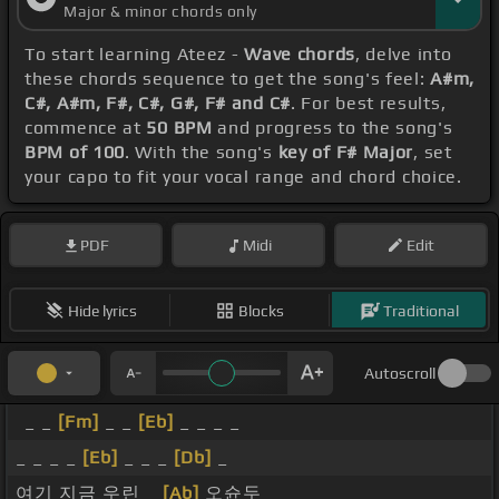
Major & minor chords only
To start learning Ateez -
Wave chords
, delve into
these chords sequence to get the song's feel:
A#m,
C#, A#m, F#, C#, G#, F# and C#
. For best results,
commence at
50 BPM
and progress to the song's
BPM of 100
. With the song's
key of F# Major
, set
your capo to fit your vocal range and chord choice.
PDF
Midi
Edit
Hide lyrics
Blocks
Traditional
Autoscroll
_ _
[Fm]
_ _
[Eb]
_ _ _ _
_ _ _ _
[Eb]
_ _ _
[Db]
_
여기 지금 우린 _
[Ab]
오슌두