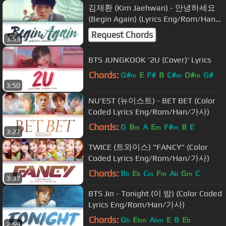
김재환 (Kim Jaehwan) - 안녕하세요
(Begin Again) (Lyrics Eng/Rom/Han/
가사)
Request Chords
3:53
BTS JUNGKOOK '2U (Cover)' Lyrics
Chords:
G#
E
F#
B
C#
D#
G#
m
m
m
3:50
NU'EST (뉴이스트) - BET BET (Color
Coded Lyrics Eng/Rom/Han/가사)
Chords:
G
B
A
E
F#
B
E
m
m
m
3:27
TWICE (트와이스) "FANCY" (Color
Coded Lyrics Eng/Rom/Han/가사)
Chords:
B
E
C
F
A
G
C
b
b
m
m
b
m
3:37
BTS Jin - Tonight (이 밤) (Color Coded
Lyrics Eng/Rom/Han/가사)
Chords:
G
E
A
E
B
E
b
bm
bm
b
2:59