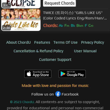
Request Chords
3:47
TWICE (트와이스) "GIRLS LIKE US"
(Color Coded Lyrics Eng/Rom/Han/가
사)
Chords:
A
F
B
B
F
C
b
m
b
bm
m
2:38
About ChordU
Features
Terms Of Use
Privacy Policy
Cancellation & Refund Policy
User Manual
Customer Support
Made with love and passion for music
Follow us on
Facebook
All contents are subject to copyright,
©
2023
ChordU.
provided for educational and personal non-commercial