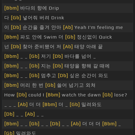
[Bbm]
바다의 향에 Drip
다
[Gb]
넣어줘 버려 Drink
이
[Db]
순간을 즐겨 안아
[Ab]
Yeah I'm feeling me
[Bbm]
파도 안에 Swim 더
[Gb]
정신없이 Quick
넌
[Db]
찾아 준비됐어 저
[Ab]
태양 아래 끝
[Bbm]
_ _
[Gb]
저기
[Db]
바다를 넘어 _
[Bbm]
_ _
[Gb]
지는
[Db]
태양을 향해 갈 때에
[Bbm]
_ _
[Gb]
멈추고
[Db]
싶은 순간이 와도
[Bbm]
머리 한 번
[Gb]
쓸어 넘기고 외쳐
How
[Db]
could I
[Bbm]
watch the dawn
[Gb]
lose?
_ _ _
[Ab]
더 더
[Bbm]
더 _
[Gb]
밀려와도
[Db]
_ _
[Ab]
_ _
[Bbm]
_ _
[Gb]
_ _
[Db]
_ _
[Ab]
더 더 더
[Bbm]
_
[Gb]
밀려와도