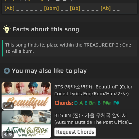
[Ab]
_ _ _ _ _ _
[Bbm]
_ _
[Db]
_ _ _ _
[Ab]
_ _
Facts about this song
This song finds its place within the TREASURE EP.3 : One
To All album.
You may also like to play
BTS (방탄소년단) "Beautiful" (Color
Coded Lyrics Eng/Rom/Han/가사)
Chords:
D
A
E
B
B
F#
F#
m
m
3:11
BTS JIN (진) - 가을 우체국 앞에서
(Autumn Outside The Post Office)
(Lyrics Eng/Rom/Han/가사)
Request Chords
4:28