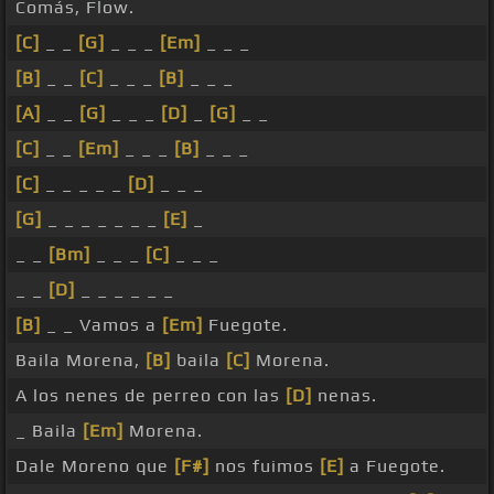
Comás, Flow.
[C]
_ _
[G]
_ _ _
[Em]
_ _ _
[B]
_ _
[C]
_ _ _
[B]
_ _ _
[A]
_ _
[G]
_ _ _
[D]
_
[G]
_ _
[C]
_ _
[Em]
_ _ _
[B]
_ _ _
[C]
_ _ _ _ _
[D]
_ _ _
[G]
_ _ _ _ _ _ _
[E]
_
_ _
[Bm]
_ _ _
[C]
_ _ _
_ _
[D]
_ _ _ _ _ _
[B]
_ _ Vamos a
[Em]
Fuegote.
Baila Morena,
[B]
baila
[C]
Morena.
A los nenes de perreo con las
[D]
nenas.
_ Baila
[Em]
Morena.
Dale Moreno que
[F#]
nos fuimos
[E]
a Fuegote.