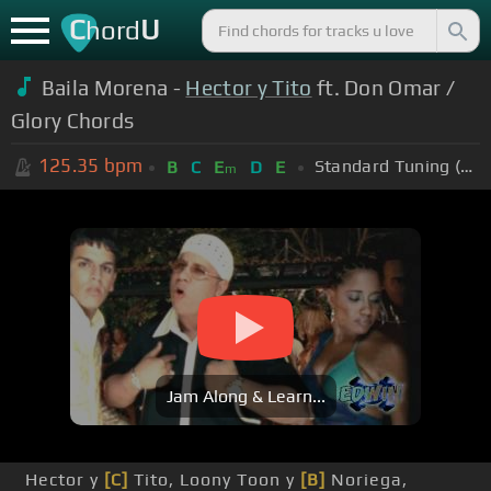
C
U
hord
Baila Morena -
Hector y Tito
ft. Don Omar /
Glory Chords
125.35
bpm
Standard Tuning (EADGBE)
B
C
E
D
E
m
Jam Along & Learn...
Hector y
[C]
Tito, Loony Toon y
[B]
Noriega,