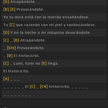
[G]
Atrapándote. _
[B]
[E]
Provocándote.
Ya tu mira está con la mierda ensañándose.
Tu
[C]
que razando con mi piel y sonbocándose.
[D]
Y en la noche a mi máquina devorándote.
[C]
_
[B]
Atrapándote.
_
[Em]
Provocándote.
_
[B]
El historicito.
[C]
_ Lumi, tumi no
[E]
llega.
El historicito.
[A]
_ _ _
_ _ _ _ _ _ El
[C]
_
[C#]
historicito. _ _ _ _ _
_ _ _ _ _ _ _ _