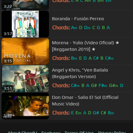
Chords:
E
A
C
A
B
B
E
m
m
m
3:22
Boranda - Fusión Perreo
Chords:
A
D
D
C
G
B
A
m
m
3:57
Morena - Yulio (Video Oficial) ★
[Reggaeton 2019] ★
Chords:
B
E
D
A
C#
B
C#
m
m
3:15
Angel y Khris, "Ven Bailalo
(Reggaeton Version)
Chords:
C#
B
A
G#
F#
G#
D
m
m
m
3:51
Don Omar - Salio El Sol (Official
Music Video)
Chords:
E
E
A
D
G#
C#
B
m
m
5:31