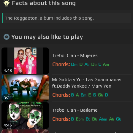
Facts about this song
The Reggaeton! album includes this song.
You may also like to play
Trebol Clan - Mujeres
Chords:
D
D
A
D
C
A
m
b
b
m
4:48
Mi Gatita y Yo - Las Guanabanas
ft.Daddy Yankee / Mary Yen
Chords:
B
A
E
E
G
G
D
m
b
3:21
Trebol Clan - Bailame
Chords:
B
E
E
B
A
A
G
bm
b
b
bm
b
b
4:45