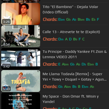
Tito "El Bambino" - Dejala Volar
(Video Official)
Chords:
E
G
A
B
B
E
F
bm
b
b
bm
b
b
3:26
Calle 13 - Atrevete te te (Explicit)
Chords:
D
A
D
B
F
C
m
b
3:54
Tu Principe - Daddy Yankee Ft Zion &
Lennox VIDEO 2011
Chords:
E
A
G
A
D
E
B
bm
b
b
b
bm
3:42
Me Llama Todavía [Remix] - Super
Yei × Towy × Osquel × Gotay × Agus
Padilla [Video Lyric] 2018
Chords:
G
A
B
B
E
A
b
bm
b
bm
b
5:43
My Space - Don Omar ft. Wisin y
Yandel
Chords:
F
A
A
C
D
C
E