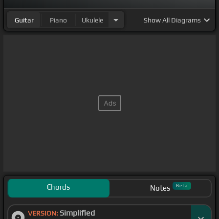
Guitar
Piano
Ukulele
Show
All Diagrams
Chords
Beta
Notes
Simplified
VERSION: