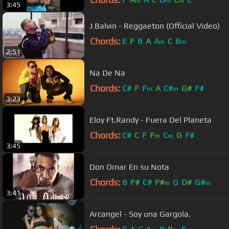
m
m
m
3:45
J Balvin - Reggaeton (Official Video)
Chords:
E
F
B
A
A
C
B
m
m
2:51
Na De Na
Chords:
C#
F
F
A
C#
G#
F#
m
m
3:23
Eloy Ft.Randy - Fuera Del Planeta
Chords:
C#
C
F
F
C
G
F#
m
m
3:45
Don Omar En su Nota
Chords:
B
F#
C#
F#
G
D#
G#
m
m
3:41
Arcangel - Soy una Gargola.