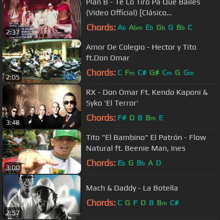
Plan B - Te Lo Tiro Pa Que Bailes
(Video Official) [Clásico
reggaetonero]
Chords:
A
A
E
G
G
B
C
b
bm
b
b
b
2:37
Amor De Colegio - Hector y Tito
ft.Don Omar
Chords:
C
F
C#
G#
C
G
G
m
m
m
2:05
RX - Don Omar Ft. Kendo Kaponi &
Syko 'El Terror'
Chords:
F#
D
B
B
E
m
3:48
Tito "El Bambino" El Patrón - Flow
Natural ft. Beenie Man, Ines
Chords:
E
G
B
A
D
b
b
3:00
Mach & Daddy - La Botella
Chords:
C
G
F
D
B
B
C#
m
2:57