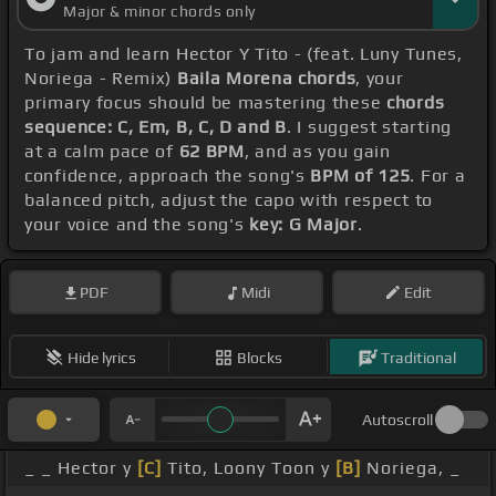
Major & minor chords only
To jam and learn Hector Y Tito - (feat. Luny Tunes,
Noriega - Remix)
Baila Morena chords
, your
primary focus should be mastering these
chords
sequence: C, Em, B, C, D and B
. I suggest starting
at a calm pace of
62 BPM
, and as you gain
confidence, approach the song's
BPM of 125
. For a
balanced pitch, adjust the capo with respect to
your voice and the song's
key: G Major
.
PDF
Midi
Edit
Hide lyrics
Blocks
Traditional
Autoscroll
_ _ Hector y
[C]
Tito, Loony Toon y
[B]
Noriega, _