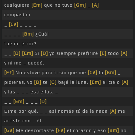
cualquiera
[Em]
que no tuvo
[Gm]
_
[A]
compasión.
_
[C#]
_ _ _ _
_ _ _ _
[Bm]
¿Cuál
fue mi error?
_ _
[D]
[Em]
Si
[D]
yo siempre prefiriré
[E]
todo
[A]
y ni me _ quedó.
[F#]
No estuve para ti sin que me
[C#]
lo
[Bm]
_
pidieras, yo
[D]
te
[G]
bajé la luna,
[Em]
el cielo
[A]
y las _ _ _ estrellas. _
_ _
[Em]
_ _ _
[D]
Dime por qué, _ _ así nomás tú de la nada
[A]
me
arriste con _ él.
[G#]
Me descortaste
[F#]
el corazón y eso
[Bm]
no