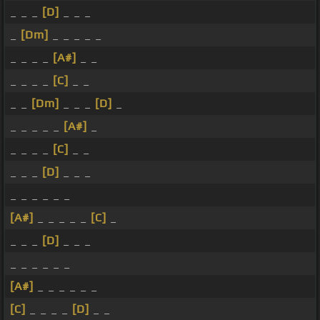
_ _ _
[D]
_ _ _
_
[Dm]
_ _ _ _ _
_ _ _ _
[A#]
_ _
_ _ _ _
[C]
_ _
_ _
[Dm]
_ _ _
[D]
_
_ _ _ _ _
[A#]
_
_ _ _ _
[C]
_ _
_ _ _
[D]
_ _ _
_ _ _ _ _ _
[A#]
_ _ _ _ _
[C]
_
_ _ _
[D]
_ _ _
_ _ _ _ _ _
[A#]
_ _ _ _ _ _
[C]
_ _ _ _
[D]
_ _