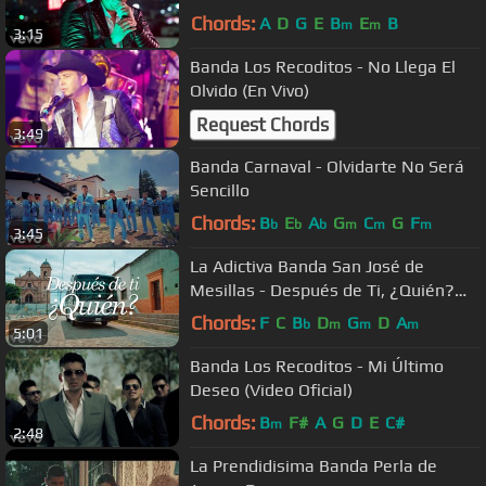
Chords:
A
D
G
E
B
E
B
m
m
3:15
Banda Los Recoditos - No Llega El
Olvido (En Vivo)
Request Chords
3:49
Banda Carnaval - Olvidarte No Será
Sencillo
Chords:
B
E
A
G
C
G
F
b
b
b
m
m
m
3:45
La Adictiva Banda San José de
Mesillas - Después de Ti, ¿Quién?
(Video Oficial)
Chords:
F
C
B
D
G
D
A
b
m
m
m
5:01
Banda Los Recoditos - Mi Último
Deseo (Video Oficial)
Chords:
B
F#
A
G
D
E
C#
m
2:48
La Prendidisima Banda Perla de