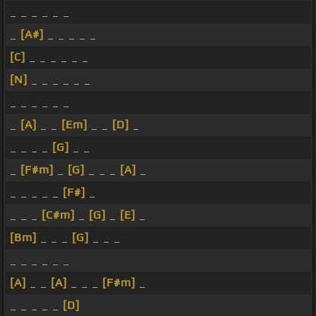
_ _ _ _ _ _
_
[A#]
_ _ _ _ _
[C]
_ _ _ _ _ _
[N]
_ _ _ _ _ _
_ _ _ _ _ _
_
[A]
_ _
[Em]
_ _
[D]
_
_ _ _ _
[G]
_ _
_
[F#m]
_
[G]
_ _ _
[A]
_
_ _ _ _ _
[F#]
_
_ _ _
[C#m]
_
[G]
_
[E]
_
[Bm]
_ _ _
[G]
_ _ _
_ _ _ _ _ _
[A]
_ _
[A]
_ _ _
[F#m]
_
_ _ _ _ _
[D]