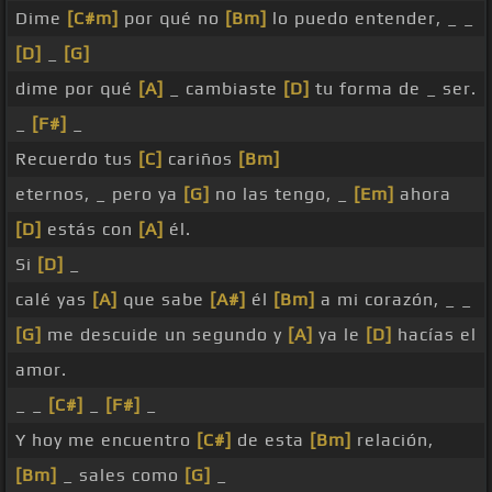
Dime
[C#m]
por qué no
[Bm]
lo puedo entender, _ _
[D]
_
[G]
dime por qué
[A]
_ cambiaste
[D]
tu forma de _ ser.
_
[F#]
_
Recuerdo tus
[C]
cariños
[Bm]
eternos, _ pero ya
[G]
no las tengo, _
[Em]
ahora
[D]
estás con
[A]
él.
Si
[D]
_
calé yas
[A]
que sabe
[A#]
él
[Bm]
a mi corazón, _ _
[G]
me descuide un segundo y
[A]
ya le
[D]
hacías el
amor.
_ _
[C#]
_
[F#]
_
Y hoy me encuentro
[C#]
de esta
[Bm]
relación,
[Bm]
_ sales como
[G]
_