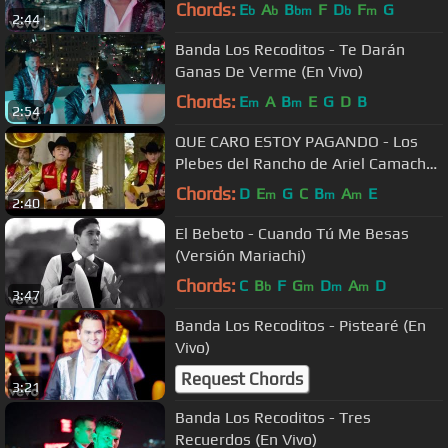
Chords:
E
A
B
F
D
F
G
b
b
bm
b
m
2:44
Banda Los Recoditos - Te Darán
Ganas De Verme (En Vivo)
Chords:
E
A
B
E
G
D
B
m
m
2:54
QUE CARO ESTOY PAGANDO - Los
Plebes del Rancho de Ariel Camacho
(Video Oficial) | DEL Records
Chords:
D
E
G
C
B
A
E
m
m
m
2:40
El Bebeto - Cuando Tú Me Besas
(Versión Mariachi)
Chords:
C
B
F
G
D
A
D
b
m
m
m
3:47
Banda Los Recoditos - Pistearé (En
Vivo)
Request Chords
3:21
Banda Los Recoditos - Tres
Recuerdos (En Vivo)