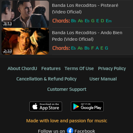
Banda Los Recoditos - Pistearé
(Video Oficial)
Chords:
B
A
E
G
E
D
E
b
b
b
m
3:13
Banda Los Recoditos - Ando Bien
Pedo (Video Oficial)
Chords:
E
A
B
F
A
E
G
b
b
b
2:33
About ChordU
Features
Terms Of Use
Privacy Policy
Cancellation & Refund Policy
User Manual
Customer Support
Made with love and passion for music
Follow us on
Facebook