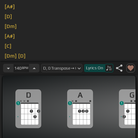
[A#]
[D]
[Dm]
[A#]
[C]
[Dm]
[D]
[A#]
Lyrics
On
140
BPM
D
A
G
1
1
1
1
2
1
2
3
1
3
2