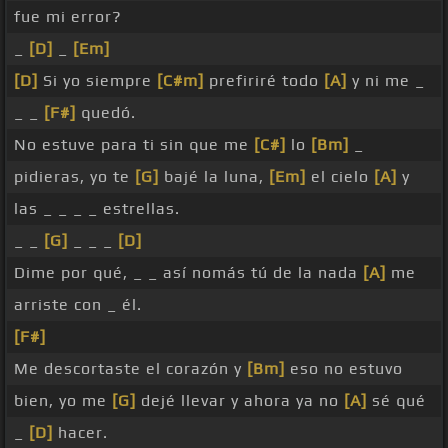
fue mi error?
_
[D]
_
[Em]
[D]
Si yo siempre
[C#m]
prefiriré todo
[A]
y ni me _
_ _
[F#]
quedó.
No estuve para ti sin que me
[C#]
lo
[Bm]
_
pidieras, yo te
[G]
bajé la luna,
[Em]
el cielo
[A]
y
las _ _ _ _ estrellas.
_ _
[G]
_ _ _
[D]
Dime por qué, _ _ así nomás tú de la nada
[A]
me
arriste con _ él.
[F#]
Me descortaste el corazón y
[Bm]
eso no estuvo
bien, yo me
[G]
dejé llevar y ahora ya no
[A]
sé qué
_
[D]
hacer.