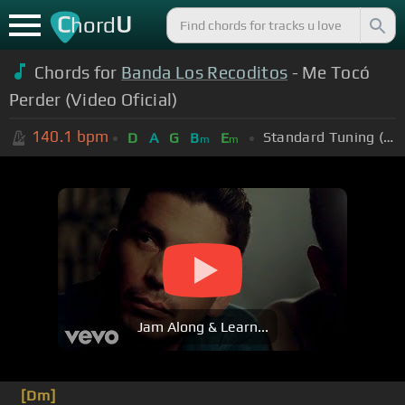
C
U
hord
Chords for
Banda Los Recoditos
- Me Tocó
Perder (Video Oficial)
140.1
bpm
Standard Tuning (EADGBE)
D
A
G
B
E
m
m
Jam Along & Learn...
[Dm]