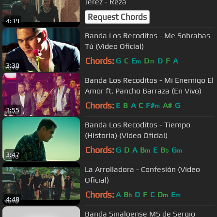
Jerez - Reza
Request Chords
4:39
Banda Los Recoditos - Me Sobrabas
Tú (Video Oficial)
Chords:
G
C
E
D
D
F
A
m
m
3:30
Banda Los Recoditos - Mi Enemigo El
Amor ft. Pancho Barraza (En Vivo)
Chords:
E
B
A
C
F#
A#
G
m
3:55
Banda Los Recoditos - Tiempo
(Historia) (Video Oficial)
Chords:
G
D
A
B
E
B
G
m
b
m
3:47
La Arrolladora - Confesión (Video
Oficial)
Chords:
A
B
D
F
C
D
E
b
m
m
4:48
Banda Sinaloense MS de Sergio