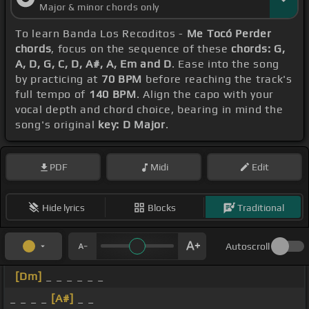
Major & minor chords only
To learn Banda Los Recoditos -
Me Tocó Perder
chords
, focus on the sequence of these
chords: G,
A, D, G, C, D, A#, A, Em and D
. Ease into the song
by practicing at
70 BPM
before reaching the track's
full tempo of
140 BPM
. Align the capo with your
vocal depth and chord choice, bearing in mind the
song's original
key: D Major
.
PDF
Midi
Edit
Hide lyrics
Blocks
Traditional
Autoscroll
[Dm]
_ _ _ _ _ _
_ _ _ _
[A#]
_ _