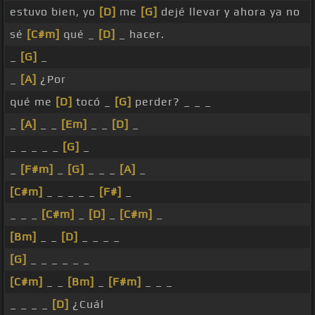
estuvo bien, yo
[D]
me
[G]
dejé llevar y ahora ya no
sé
[C#m]
qué _
[D]
_ hacer.
_
[G]
_
_
[A]
¿Por
qué me
[D]
tocó _
[G]
perder? _ _ _
_
[A]
_ _
[Em]
_ _
[D]
_
_ _ _ _ _
[G]
_
_
[F#m]
_
[G]
_ _ _
[A]
_
[C#m]
_ _ _ _ _
[F#]
_
_ _ _
[C#m]
_
[D]
_
[C#m]
_
[Bm]
_ _
[D]
_ _ _ _
[G]
_ _ _ _ _ _
[C#m]
_ _
[Bm]
_
[F#m]
_ _ _
_ _ _ _
[D]
¿Cuál