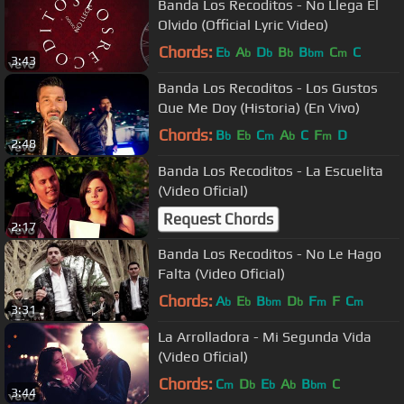
Banda Los Recoditos - No Llega El
Olvido (Official Lyric Video)
Chords:
E
A
D
B
B
C
C
b
b
b
b
bm
m
3:43
Banda Los Recoditos - Los Gustos
Que Me Doy (Historia) (En Vivo)
Chords:
B
E
C
A
C
F
D
b
b
m
b
m
2:48
Banda Los Recoditos - La Escuelita
(Video Oficial)
Request Chords
2:17
Banda Los Recoditos - No Le Hago
Falta (Video Oficial)
Chords:
A
E
B
D
F
F
C
b
b
bm
b
m
m
3:31
La Arrolladora - Mi Segunda Vida
(Video Oficial)
Chords:
C
D
E
A
B
C
m
b
b
b
bm
3:44