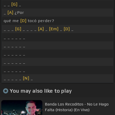
_ _
[G]
_
_
[A]
¿Por
qué me
[D]
tocó perder?
_ _ _
[G]
_ _ _ _
[A]
_
[Em]
_
[D]
_
_ _ _ _ _ _
_ _ _ _ _ _
_ _ _ _ _ _
_ _ _ _ _ _
_ _ _ _ _ _
_ _ _ _ _
[N]
_
You may also like to play
Banda Los Recoditos - No Le Hago
Falta (Historia) (En Vivo)