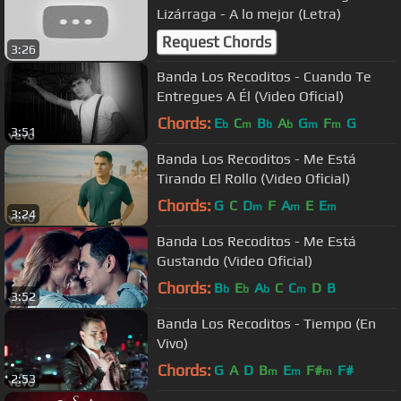
Lizárraga - A lo mejor (Letra)
Request Chords
3:26
Banda Los Recoditos - Cuando Te
Entregues A Él (Video Oficial)
Chords:
E
C
B
A
G
F
G
b
m
b
b
m
m
3:51
Banda Los Recoditos - Me Está
Tirando El Rollo (Video Oficial)
Chords:
G
C
D
F
A
E
E
m
m
m
3:24
Banda Los Recoditos - Me Está
Gustando (Video Oficial)
Chords:
B
E
A
C
C
D
B
b
b
b
m
3:52
Banda Los Recoditos - Tiempo (En
Vivo)
Chords:
G
A
D
B
E
F#
F#
m
m
m
2:53