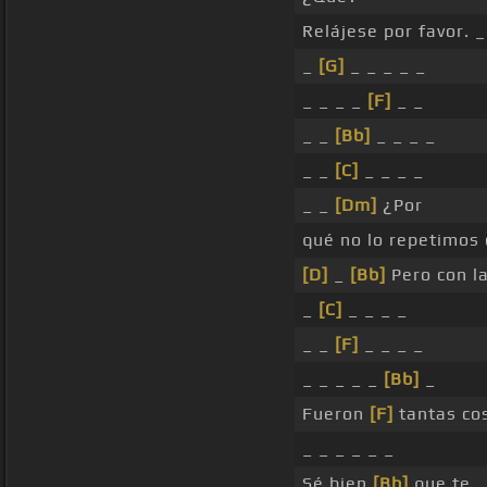
Relájese por favor. _
_
[G]
_ _ _ _ _
_ _ _ _
[F]
_ _
_ _
[Bb]
_ _ _ _
_ _
[C]
_ _ _ _
_ _
[Dm]
¿Por
qué no lo repetimos 
[D]
_
[Bb]
Pero con la
_
[C]
_ _ _ _
_ _
[F]
_ _ _ _
_ _ _ _ _
[Bb]
_
Fueron
[F]
tantas co
_ _ _ _ _ _
Sé bien
[Bb]
que te _