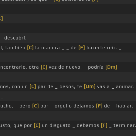
C]
_
_ descubrí. _ _ _ _ _
l, también
[C]
la manera _ _ de
[F]
hacerte reír. _
ncentrarlo, otra
[C]
vez de nuevo, _ podría
[Dm]
_ _ _ _
mos, con un
[C]
par de _ besos, te
[Dm]
vas a _ animar.
_
ucho, _ pero
[C]
por _ orgullo dejamos
[F]
de _ hablar.
usto, que por
[C]
un disgusto _ debamos
[F]
_ terminar.