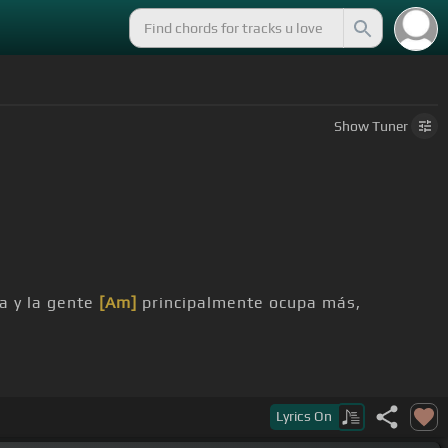
Show
Tuner
a y la gente
[Am]
principalmente ocupa más,
aigo un pendientito ahí,
Lyrics
On