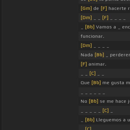
[Gm]
de
[F]
hacerte r
[Dm]
_ _
[F]
_ _ _ _
_
[Bb]
Vamos a _ enc
funcionar.
[Dm]
_ _ _ _
Nada
[Bb]
_ perdere
[F]
animar.
_ _
[C]
_ _
Que
[Bb]
me gusta m
_ _ _ _ _ _
No
[Bb]
se me hace j
_ _ _ _ _
[C]
_
_
[Bb]
Lleguemos a u
_
[C]
_