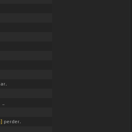
ar.
 _
]
perder.