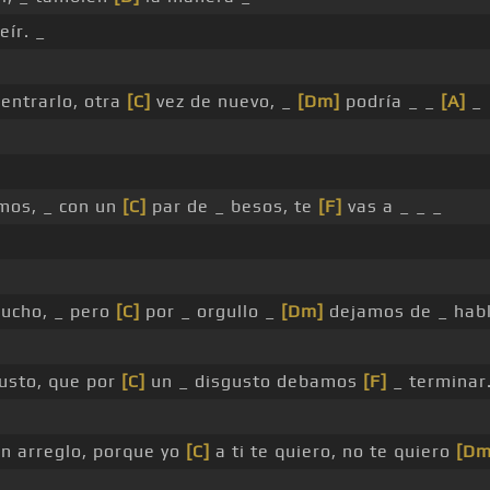
eír. _
entrarlo, otra
[C]
vez de nuevo, _
[Dm]
podría _ _
[A]
_
mos, _ con un
[C]
par de _ besos, te
[F]
vas a _ _ _
ucho, _ pero
[C]
por _ orgullo _
[Dm]
dejamos de _ habl
usto, que por
[C]
un _ disgusto debamos
[F]
_ terminar.
n arreglo, porque yo
[C]
a ti te quiero, no te quiero
[Dm