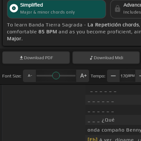
Simplified
Advanc
Major & minor chords only
Include
To learn Banda Tierra Sagrada -
La Repetición chords
comfortable
85 BPM
and as you become proficient, ai
Major
.
Download
PDF
Download
Midi
Font Size:
Tempo:
170
BPM
_ _ _ _ _ _
_ _ _ _ _ _
_ _ _ _ _ _
_ _ _ ¿Qué
onda compaño Benn
[Eb]
A ver, dígame, 