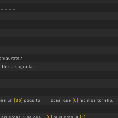
 _ _ _ _
chiquitita? _ _ _
 tierra sagrada.
sas un
[Bb]
poquito _ _ locas, que
[C]
hicimos to' ello.
 acuerdas, y sé que _
[C]
quisieras la
[F]
_ _ _