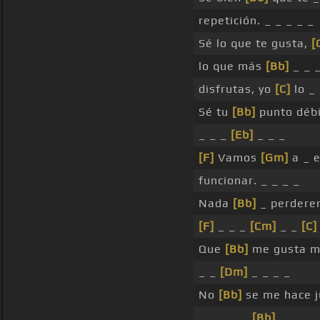
repetición. _ _ _ _ _
Sé lo que te gusta,
[
lo que más
[Bb]
_ _ 
disfrutas, yo
[C]
lo _ 
Sé tu
[Bb]
punto débi
_ _ _
[Eb]
_ _ _
[F]
Vamos
[Gm]
a _ e
funcionar. _ _ _ _
Nada
[Bb]
_ perdere
[F]
_ _ _
[Cm]
_ _
[C]
Que
[Bb]
me gusta m
_ _
[Dm]
_ _ _ _
No
[Bb]
se me hace j
_ _ _ _ _
[Bb]
_