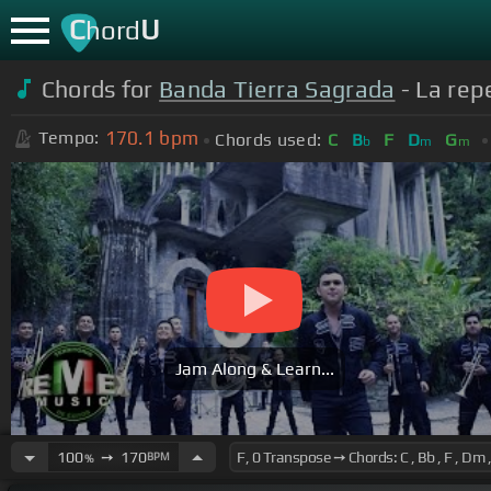
C
U
hord
Chords for
Banda Tierra Sagrada
- La repe
170.1
bpm
Tempo:
Chords used:
C
B
F
D
G
b
m
m
Jam Along & Learn...
100
➙
170
BPM
%