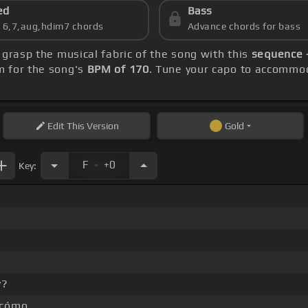
ed
Bass
s 6,7,aug,hdim7 chords
Advance chords for bass
, grasp the musical fabric of the song with this
sequence -
m for the song's
BPM of 170
. Tune your capo to accommod
Edit
This Version
Gold
.
F
+0
Key:
y?
¿cómo