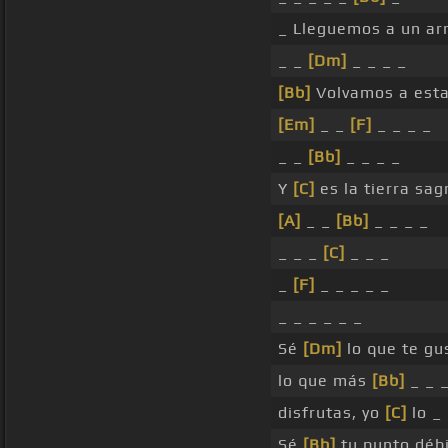
_ Lleguemos a un ar
_ _
[Dm]
_ _ _ _
[Bb]
Volvamos a estar
[Em]
_ _
[F]
_ _ _ _
_ _
[Bb]
_ _ _ _
Y
[C]
es la tierra sa
[A]
_ _
[Bb]
_ _ _ _
_ _ _
[C]
_ _ _
_
[F]
_ _ _ _ _
_ _ _ _ _ _
Sé
[Dm]
lo que te gu
lo que más
[Bb]
_ _ 
disfrutas, yo
[C]
lo _ 
Sé
[Bb]
tu punto déb