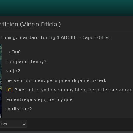
tición (Video Oficial)
Tuning:
Standard Tuning (EADGBE)
Capo:
+0
fret
¿Qué
compaño Benny?
viejo?
he sentido bien, pero pues dígame usted.
[C]
Pues mire, yo lo veo muy bien, pero tierra sagrad
en entrega viejo, pero ¿qué
lo distrae?
verdad compa pollo,
[C]
hablando directamente, sí tr