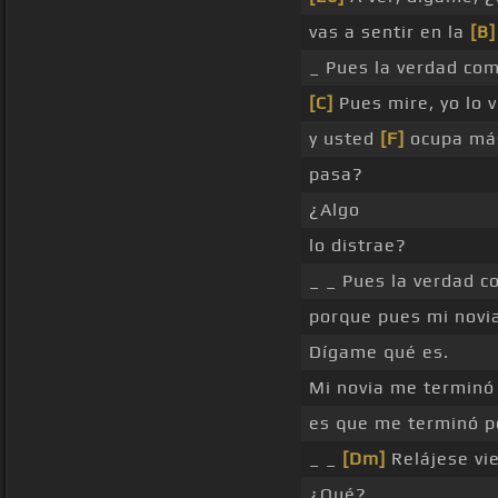
vas a sentir en la
[B]
_ Pues la verdad com
[C]
Pues mire, yo lo 
y usted
[F]
ocupa más
pasa?
¿Algo
lo distrae?
_ _ Pues la verdad c
porque pues mi novi
Dígame qué es.
Mi novia me terminó 
es que me terminó p
_ _
[Dm]
Relájese vi
¿Qué?