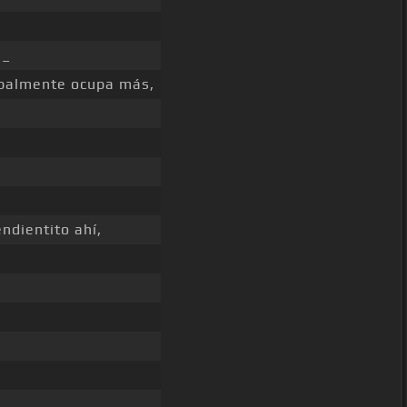
 _
palmente ocupa más,
ndientito ahí,