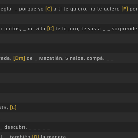
reglo, _ porque yo
[C]
a ti te quiero, no te quiero
[F]
per
 juntos, _ mi vida
[C]
te lo juro, te vas a _ _ sorprende
grada,
[Dm]
de _ Mazatlán, Sinaloa, compá. _ _
sta,
[C]
_
_ descubrí. _ _ _ _ _
il, _ también
[D]
la manera _