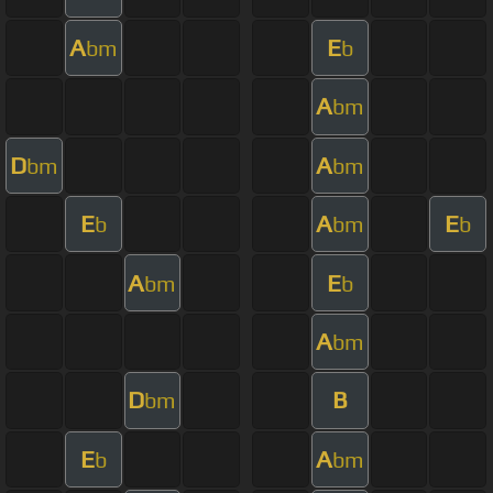
A
E
bm
b
A
bm
D
A
bm
bm
E
A
E
b
bm
b
A
E
bm
b
A
bm
D
B
bm
E
A
b
bm