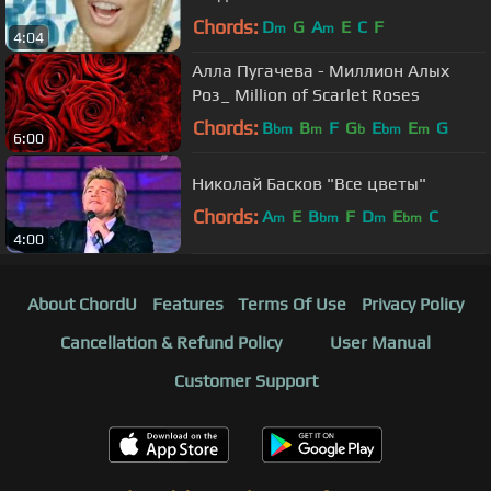
Chords:
D
G
A
E
C
F
m
m
4:04
Алла Пугачева - Миллион Алых
Роз_ Million of Scarlet Roses
Chords:
B
B
F
G
E
E
G
bm
m
b
bm
m
6:00
Николай Басков "Все цветы"
Chords:
A
E
B
F
D
E
C
m
bm
m
bm
4:00
About ChordU
Features
Terms Of Use
Privacy Policy
Cancellation & Refund Policy
User Manual
Customer Support