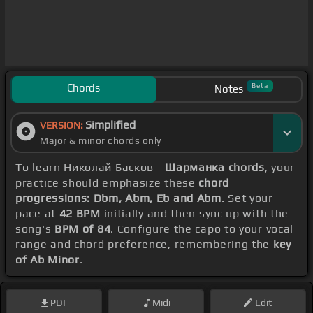
Chords
Beta
Notes
Simplified
VERSION:
Major & minor chords only
To learn Николай Басков -
Шарманка chords
, your
practice should emphasize these
chord
progressions: Dbm, Abm, Eb and Abm
. Set your
pace at
42 BPM
initially and then sync up with the
song's
BPM of 84
. Configure the capo to your vocal
range and chord preference, remembering the
key
of Ab Minor
.
PDF
Midi
Edit