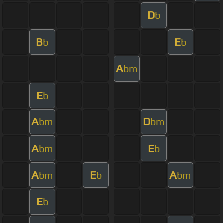
D
b
B
E
b
b
A
bm
E
b
A
D
bm
bm
A
E
bm
b
A
E
A
bm
b
bm
E
b