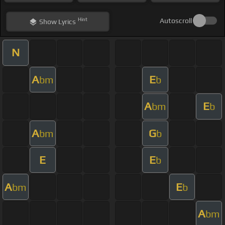
Hint
Autoscroll
Show
Lyrics
N
A
E
bm
b
A
E
bm
b
A
G
bm
b
E
E
b
A
E
bm
b
A
bm