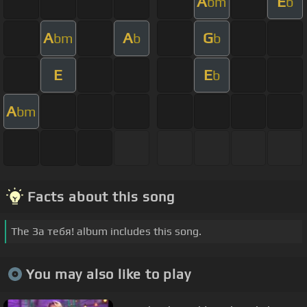
A
E
bm
b
A
A
G
bm
b
b
E
E
b
A
bm
Facts about this song
The За тебя! album includes this song.
You may also like to play