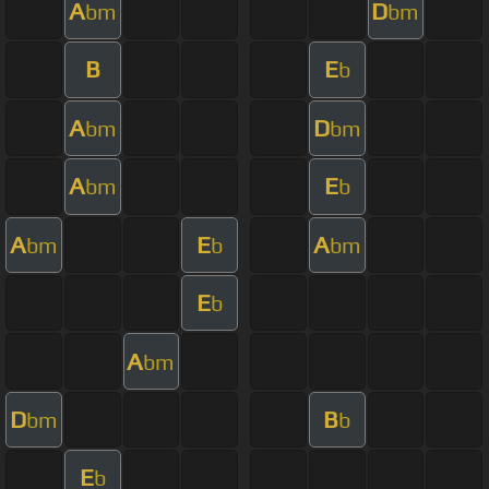
A
D
bm
bm
B
E
b
A
D
bm
bm
A
E
bm
b
A
E
A
bm
b
bm
E
b
A
bm
D
B
bm
b
E
b