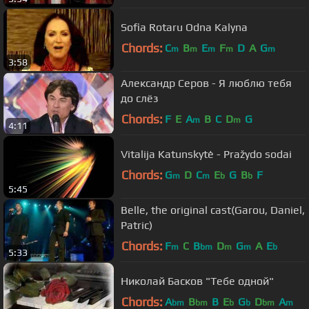
Sofia Rotaru Odna Kalyna
Chords:
C
B
E
F
D
A
G
m
m
m
m
m
3:58
Александр Серов - Я люблю тебя
до слёз
Chords:
F
E
A
B
C
D
G
m
m
4:11
Vitalija Katunskytė - Pražydo sodai
Chords:
G
D
C
E
G
B
F
m
m
b
b
5:45
Belle, the original cast(Garou, Daniel,
Patric)
Chords:
F
C
B
D
G
A
E
m
bm
m
m
b
5:33
Николай Басков "Тебе одной"
Chords:
A
B
B
E
G
D
A
bm
bm
b
b
bm
m