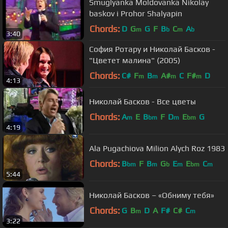
Smuglyanka Moldovanka Nikolay
baskov i Prohor Shalyapin
Chords:
D
G
G
F
B
C
A
m
b
m
b
3:40
София Ротару и Николай Басков -
"Цветет малина" (2005)
Chords:
C#
F
B
A#
C
F#
D
m
m
m
m
4:13
Николай Басков - Все цветы
Chords:
A
E
B
F
D
E
G
m
bm
m
bm
4:19
Ala Pugachiova Milion Alych Roz 1983
Chords:
B
F
B
G
E
E
C
bm
m
b
m
bm
m
5:44
Николай Басков – «Обниму тебя»
Chords:
G
B
D
A
F#
C#
C
m
m
3:22