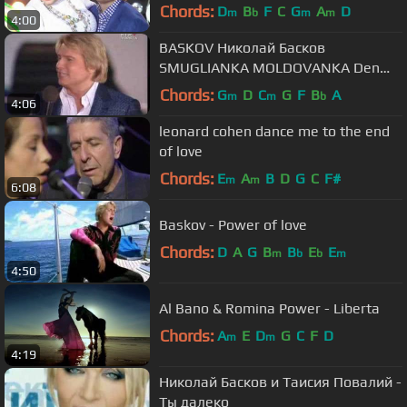
Дача 2010]
Chords:
D
B
F
C
G
A
D
m
b
m
m
4:00
BASKOV Николай Басков
SMUGLIANKA MOLDOVANKA Den
Pobedi 2007
Chords:
G
D
C
G
F
B
A
m
m
b
4:06
leonard cohen dance me to the end
of love
Chords:
E
A
B
D
G
C
F#
m
m
6:08
Baskov - Power of love
Chords:
D
A
G
B
B
E
E
m
b
b
m
4:50
Al Bano & Romina Power - Liberta
Chords:
A
E
D
G
C
F
D
m
m
4:19
Николай Басков и Таисия Повалий -
Ты далеко