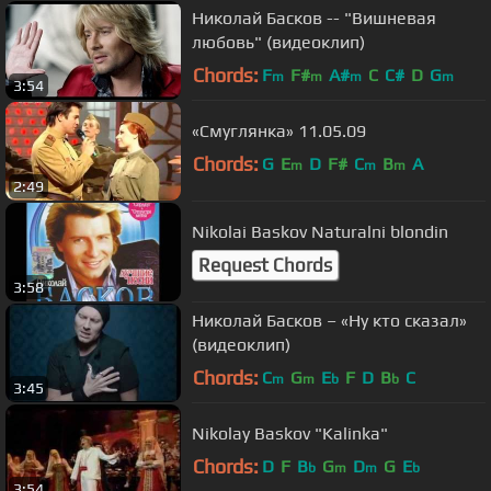
Николай Басков -- "Вишневая
любовь" (видеоклип)
Chords:
F
F#
A#
C
C#
D
G
m
m
m
m
3:54
«Смуглянка» 11.05.09
Chords:
G
E
D
F#
C
B
A
m
m
m
2:49
Nikolai Baskov Naturalni blondin
Request Chords
3:58
Николай Басков – «Ну кто сказал»
(видеоклип)
Chords:
C
G
E
F
D
B
C
m
m
b
b
3:45
Nikolay Baskov "Kalinka"
Chords:
D
F
B
G
D
G
E
b
m
m
b
3:54