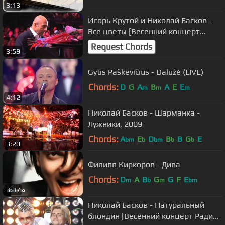
3:13
Игорь Крутой и Николай Басков -
Все цветы [Весенний концерт
Радио Дача 2010]
Request Chords
3:59
Gytis Paškevičius - Dalužė (LIVE)
Chords:
D
G
A
B
A
E
E
m
m
m
4:12
Николай Басков - Шарманка -
Лужники, 2009
Chords:
A
E
D
B
B
G
E
bm
b
bm
b
b
3:20
Филипп Киркоров - Дива
Chords:
D
A
B
G
G
F
E
m
b
m
bm
3:37
Николай Басков - Натуральный
блондин [Весенний концерт Радио