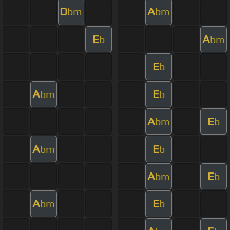
D
A
bm
bm
E
A
b
bm
E
b
A
E
bm
b
A
E
bm
b
A
E
bm
b
A
E
bm
b
A
E
bm
b