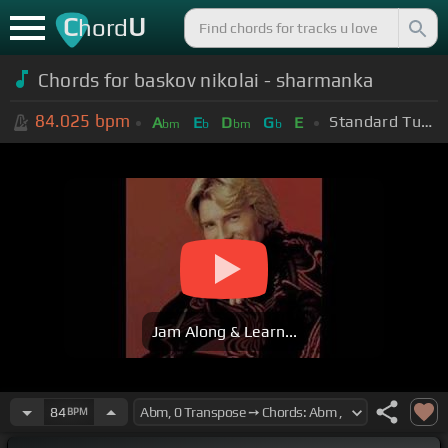
C
U
hord
Chords for baskov nikolai - sharmanka
84.025
bpm
Standard Tuning (EADGBE)
A
E
D
G
E
bm
b
bm
b
Jam Along & Learn...
84
BPM