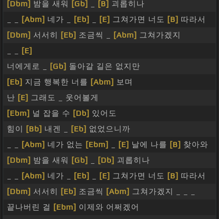
[Dbm]
밤을 새워
[Gb]
_
[B]
괴롭히나
_ _
[Abm]
네가 _
[Eb]
_
[E]
그쳐가면 너도
[B]
따라서
[Dbm]
서서히
[Eb]
조금씩 _
[Abm]
그쳐가겠지
_ _
[E]
너에게로 _
[Gb]
돌아갈 길은 없지만
[Eb]
지금 행복한 너를
[Abm]
보며
난
[E]
그래도 _ 웃어볼게
[Ebm]
널 잡을 수
[Db]
있어도
힘이
[Bb]
내겐 _
[Eb]
없었으니까
_ _
[Abm]
네가 없는
[Ebm]
_
[E]
날에 나를
[B]
찾아와
[Dbm]
밤을 새워
[Gb]
_
[Db]
괴롭히나
_ _
[Abm]
네가 _
[Eb]
_
[E]
그쳐가면 너도
[B]
따라서
[Dbm]
서서히
[Eb]
조금씩
[Abm]
그쳐가겠지 _ _ _
끝나버린 걸
[Ebm]
이제와 어쩌겠어