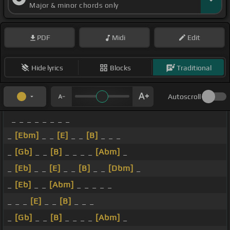
Major & minor chords only
PDF
Midi
Edit
Hide lyrics
Blocks
Traditional
Autoscroll
_ _ _ _ _ _ _ _
_
[Ebm]
_ _
[E]
_ _
[B]
_ _ _
_
[Gb]
_ _
[B]
_ _ _ _
[Abm]
_
_
[Eb]
_ _
[E]
_ _
[B]
_ _
[Dbm]
_
_
[Eb]
_ _
[Abm]
_ _ _ _ _
_ _ _
[E]
_ _
[B]
_ _ _
_
[Gb]
_ _
[B]
_ _ _ _
[Abm]
_