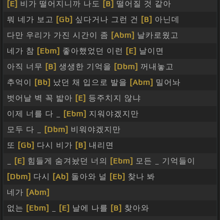
[E]
비가 떨어지니까 나도
[B]
떨어질 것 같아
뭐 네가 보고
[Gb]
싶다거나 그런 건
[B]
아닌데
다만 우리가 가진 시간이 좀
[Abm]
날카로웠고
네가 참
[Ebm]
좋아했었던 이런
[E]
날이면
아직 너무
[B]
생생한 기억을
[Dbm]
꺼내놓고
추억이
[Bb]
났던 채 입으로 발을
[Abm]
밀어놔
벗어날 벽 꼭 밟아
[E]
등주치지 않냐
이제 너를 다 _
[Ebm]
지워야겠지만
모두 다 _
[Dbm]
비워야겠지만
또
[Gb]
다시 비가
[B]
내리면
_
[E]
힘들게 숨겨놨던 너의
[Ebm]
모든 _ 기억들이
[Dbm]
다시
[Ab]
돌아와 널
[Eb]
찾나 봐
네가
[Abm]
없는
[Ebm]
_
[E]
날에 나를
[B]
찾아와