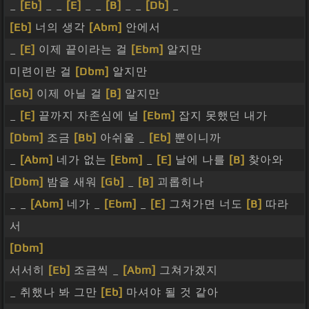
_
[Eb]
_ _
[E]
_ _
[B]
_ _
[Db]
_
[Eb]
너의 생각
[Abm]
안에서
_
[E]
이제 끝이라는 걸
[Ebm]
알지만
미련이란 걸
[Dbm]
알지만
[Gb]
이제 아닐 걸
[B]
알지만
_
[E]
끝까지 자존심에 널
[Ebm]
잡지 못했던 내가
[Dbm]
조금
[Bb]
아쉬울 _
[Eb]
뿐이니까
_
[Abm]
네가 없는
[Ebm]
_
[E]
날에 나를
[B]
찾아와
[Dbm]
밤을 새워
[Gb]
_
[B]
괴롭히나
_ _
[Abm]
네가 _
[Ebm]
_
[E]
그쳐가면 너도
[B]
따라
서
[Dbm]
서서히
[Eb]
조금씩 _
[Abm]
그쳐가겠지
_ 취했나 봐 그만
[Eb]
마셔야 될 것 같아