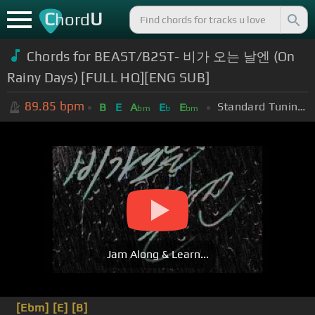
C
U
hord
Chords for
BEAST/B2ST- 비가 오는 날엔 (On
Rainy Days) [FULL HQ][ENG SUB]
89.85
bpm
Standard Tuning (EADGBE)
B
E
A
E
E
bm
b
bm
Jam Along & Learn...
[Ebm]
[E]
[B]