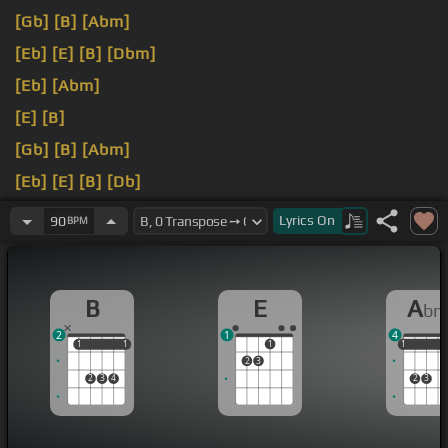
[Gb]
[B]
[Abm]
[Eb]
[E]
[B]
[Dbm]
[Eb]
[Abm]
[E]
[B]
[Gb]
[B]
[Abm]
[Eb]
[E]
[B]
[Db]
[Eb]
너의 생각
[Abm]
안에서
Lyrics
On
90
BPM
B
E
A
b
2
1
4
1
1
1
1
1
1
1
1
2
3
2
3
4
2
3