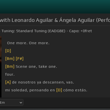
ith Leonardo Aguilar & Ángela Aguilar (Per
Tuning:
Standard Tuning (EADGBE)
Capo:
+0
fret
One more. One more.
[D]
[Bm]
[F#]
[Bm]
Scene one, take one.
four.
[A]
de nosotros ya descansen, vas.
mi soledad, pensando en
[D]
cómo estás.
[Bm]
Dime si hay otra boca que te besa, si
[A]
todaví