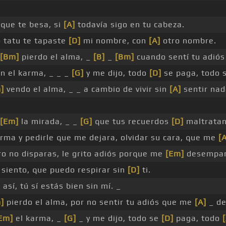
que te besa, si
[A]
todavía sigo en tu cabeza.
o tatu te tapaste
[D]
mi nombre, con
[A]
otro nombre.
[Bm]
pierdo el alma, _
[B]
_
[Bm]
cuando sentí tu adió
n el karma, _ _ _
[G]
y me dijo, todo
[D]
se paga, todo 
]
vendo el alma, _ _ a cambio de vivir sin
[A]
sentir nad
[Em]
la mirada, _ _
[G]
que tus recuerdos
[D]
maltratan
rma y pedirle que me dejara, olvidar su cara, que me
[A
o no disparas, le grito adiós porque me
[Em]
desempar
siento, que puedo respirar sin
[D]
ti.
]
así, tú sí estás bien sin mí. _
]
pierdo el alma, por no sentir tu adiós que me
[A]
_ de
Em]
el karma, _
[G]
_ y me dijo, todo se
[D]
paga, todo