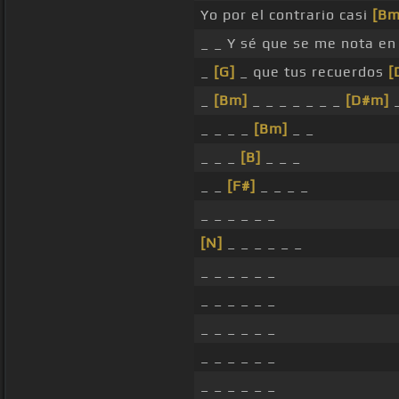
Yo por el contrario casi
[Bm
_ _ Y sé que se me nota en
_
[G]
_ que tus recuerdos
[
_
[Bm]
_ _ _ _ _ _ _
[D#m]
_
_ _ _ _
[Bm]
_ _
_ _ _
[B]
_ _ _
_ _
[F#]
_ _ _ _
_ _ _ _ _ _
[N]
_ _ _ _ _ _
_ _ _ _ _ _
_ _ _ _ _ _
_ _ _ _ _ _
_ _ _ _ _ _
_ _ _ _ _ _