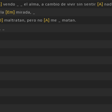
]
vendo _ _ el alma, a cambio de vivir sin sentir
[A]
nad
 la
[Em]
mirada, _
D]
maltratan, pero no
[A]
me _ matan.
 _