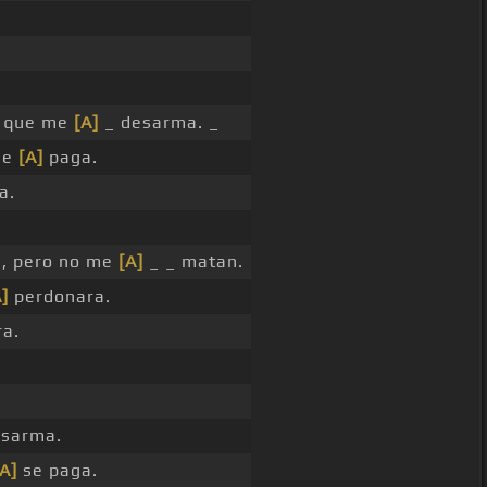
s que me
[A]
_ desarma. _
se
[A]
paga.
a.
, pero no me
[A]
_ _ matan.
]
perdonara.
a.
sarma.
[A]
se paga.