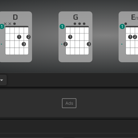
D
G
E
1
1
1
1
2
1
1
2
3
2
3