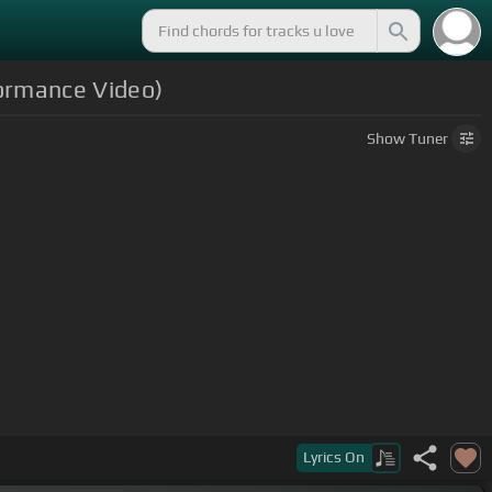
formance Video)
Show
Tuner
a sigo en tu cabeza.
Lyrics
On