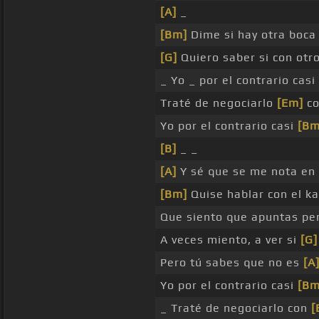
[A]
_
[Bm]
Dime si hay otra boca 
[G]
Quiero saber si con otr
_ Yo _ por el contrario casi
Traté de negociarlo
[Em]
co
Yo por el contrario casi
[Bm
[B]
_ _
[A]
Y sé que se me nota en
[Bm]
Quise hablar con el ka
Que siento que apuntas per
A veces miento, a ver si
[G]
Pero tú sabes que no es
[A
Yo por el contrario casi
[Bm
_ Traté de negociarlo con
[