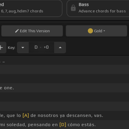
ed
Bass
s 6,7,aug,hdim7 chords
Advance chords for bass
Edit
This Version
Gold
.
D
+0
Key:
_ _
e one.
de, que lo
[A]
de nosotros ya descansen, vas.
mi soledad, pensando en
[D]
cómo estás.