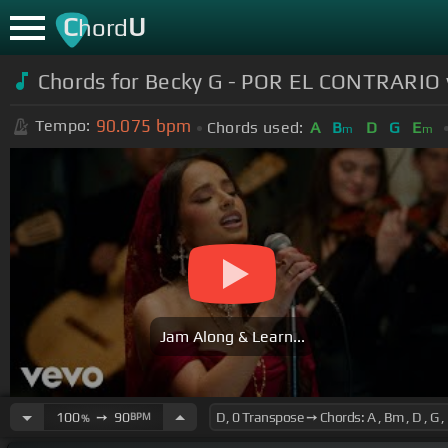
C
U
hord
Chords for Becky G - POR EL CONTRARIO w
90.075
bpm
Tempo:
Chords used:
A
B
D
G
E
m
m
Jam Along & Learn...
100
➙
90
BPM
%