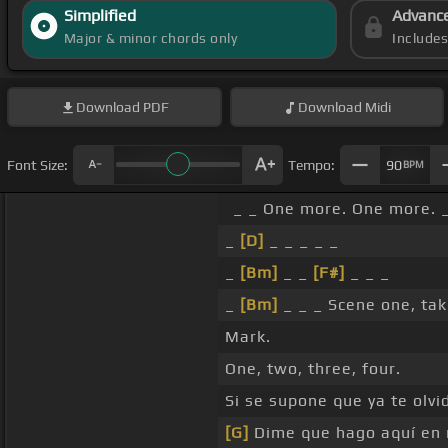
Simplified
Advanc
Major & minor chords only
Include
Download
PDF
Download
Midi
Font Size:
Tempo:
90
BPM
_ _ One more. One more. 
_
[D]
_ _ _ _ _
_
[Bm]
_ _
[F#]
_ _ _
_
[Bm]
_ _ _ Scene one, tak
Mark.
One, two, three, four.
Si se supone que ya te olvi
[G]
Dime que hago aquí en 