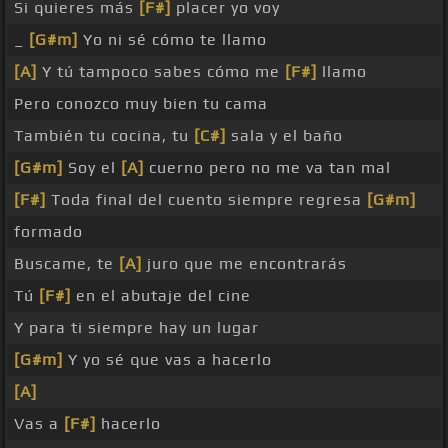
Si quieres más
[F#]
placer yo voy
_
[G#m]
Yo ni sé cómo te llamo
[A]
Y tú tampoco sabes cómo me
[F#]
llamo
Pero conozco muy bien tu cama
También tu cocina, tu
[C#]
sala y el baño
[G#m]
Soy el
[A]
cuerno pero no me va tan mal
[F#]
Toda final del cuento siempre regresa
[G#m]
formado
Buscame, te
[A]
juro que me encontrarás
Tú
[F#]
en el abutaje del cine
Y para ti siempre hay un lugar
[G#m]
Y yo sé que vas a hacerlo
[A]
Vas a
[F#]
hacerlo