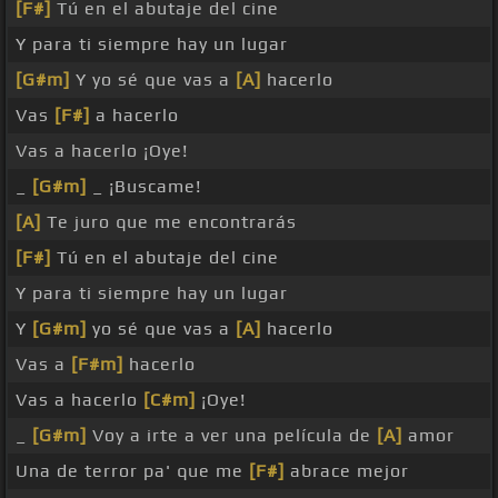
[F#]
Tú en el abutaje del cine
Y para ti siempre hay un lugar
[G#m]
Y yo sé que vas a
[A]
hacerlo
Vas
[F#]
a hacerlo
Vas a hacerlo ¡Oye!
_
[G#m]
_ ¡Buscame!
[A]
Te juro que me encontrarás
[F#]
Tú en el abutaje del cine
Y para ti siempre hay un lugar
Y
[G#m]
yo sé que vas a
[A]
hacerlo
Vas a
[F#m]
hacerlo
Vas a hacerlo
[C#m]
¡Oye!
_
[G#m]
Voy a irte a ver una película de
[A]
amor
Una de terror pa' que me
[F#]
abrace mejor