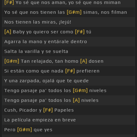
[F#]
Yo sé que nos aman, yo sé que nos miman
Yo sé que nos tienen las
[G#m]
simas, nos filman
Nos tienen las miras, ¡lejú!
[A]
Baby yo quiero ser como
[F#]
tú
Agarra la mano y entárale dentro
Salta la varilla y se suelta
[G#m]
Tan relajado, tan homo
[A]
dosen
Si están como que nada
[F#]
prefieren
Y una zarpada, ojalá que te quede
Tengo pasaje pa' todos los
[G#m]
niveles
Tengo pasaje pa' todos los
[A]
niveles
Cush, Picador y
[F#]
Papeles
La película empieza en breve
Pero
[G#m]
que yes