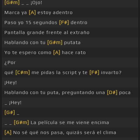
[G#m]
_ _ ¡Ojo!
Marca ya
[A]
estoy adentro
Paso yo 15 segundos
[F#]
dentro
Pantalla grande frente al extraño
Hablando con tu
[G#m]
putata
Yo te espero como
[A]
hace rato
¿Por
qué
[C#m]
me pidas la script y te
[F#]
invarto?
¡Hey!
Hablando con tu puta, preguntando una
[D#]
poca
_ ¡Hey!
[G#]
_
_ _
[G#m]
La película se me viene encima
[A]
No sé qué nos pasa, quizás será el clima