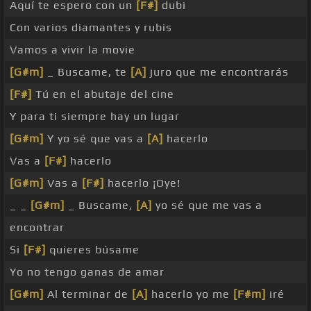
Aquí te espero con un
[F#]
dubi
Con varios diamantes y rubis
Vamos a vivir la movie
[G#m]
_ Buscame, te
[A]
juro que me encontrarás
[F#]
Tú en el abutaje del cine
Y para ti siempre hay un lugar
[G#m]
Y yo sé que vas a
[A]
hacerlo
Vas a
[F#]
hacerlo
[G#m]
Vas a
[F#]
hacerlo ¡Oye!
_ _
[G#m]
_ Buscame,
[A]
yo sé que me vas a
encontrar
Si
[F#]
quieres búsame
Yo no tengo ganas de amar
[G#m]
Al terminar de
[A]
hacerlo yo me
[F#m]
iré