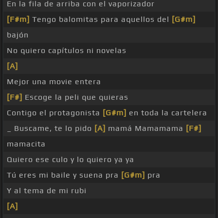
En la fila de arriba con el vaporizador
[F#m]
Tengo balomitas para aquellos del
[G#m]
bajón
No quiero capítulos ni novelas
[A]
Mejor una movie entera
[F#]
Escoge la peli que quieras
Contigo el protagonista
[G#m]
en toda la cartelera
_ Buscame, te lo pido
[A]
mamá Mamamama
[F#]
mamacita
Quiero ese culo y lo quiero ya ya
Tú eres mi baile y suena pra
[G#m]
pra
Y al tema de mi rubi
[A]