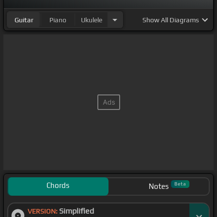
Guitar
Piano
Ukulele
Show
All Diagrams
Chords
Beta
Notes
Simplified
VERSION: