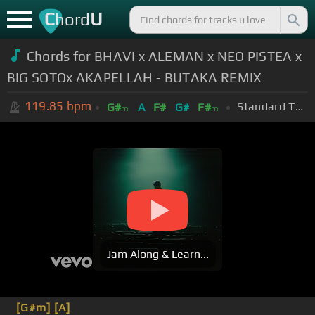
C
U
hord
Chords for
BHAVI x ALEMAN x NEO PISTEA x
BIG SOTOx AKAPELLAH - BUTAKA REMIX
119.85
bpm
Standard Tuning (EADGBE)
G#
A
F#
G#
F#
m
m
Jam Along & Learn...
[G#m]
[A]