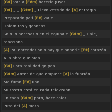
[G#]
Vas a
[F#m]
hacerlo ¡Oye!
[D#]
_ _
[G#m]
_ Llevo vestido de
[A]
estragio
Preparado pa'l
[F#]
viaje
Dolomitas y gasosas
Solo lo necesario en el equipaje
[G#m]
_ Dale,
reacciona
[A]
Pa' entender solo hay que ponerle
[F#]
corazón
A la obra que siga
[G#]
Esta realidad golpea
[G#m]
Antes de que empiece
[A]
la función
Me fumo
[F#]
uno
Mi rostro está en cada televisión
En cada
[G#m]
poro, hace calor
Puto del
[A]
moro