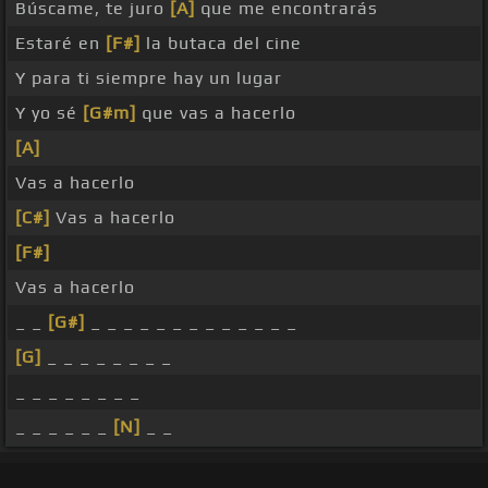
Búscame, te juro
[A]
que me encontrarás
Estaré en
[F#]
la butaca del cine
Y para ti siempre hay un lugar
Y yo sé
[G#m]
que vas a hacerlo
[A]
Vas a hacerlo
[C#]
Vas a hacerlo
[F#]
Vas a hacerlo
_ _
[G#]
_ _ _ _ _ _ _ _ _ _ _ _ _
[G]
_ _ _ _ _ _ _ _
_ _ _ _ _ _ _ _
_ _ _ _ _ _
[N]
_ _