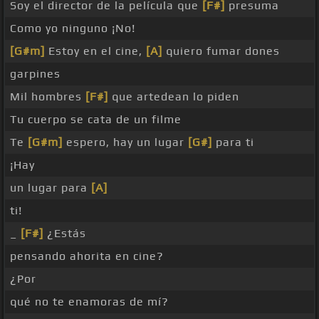
Soy el director de la película que
[F#]
presuma
Como yo ninguno ¡No!
[G#m]
Estoy en el cine,
[A]
quiero fumar dones
garpines
Mil hombres
[F#]
que artedean lo piden
Tu cuerpo se cata de un filme
Te
[G#m]
espero, hay un lugar
[G#]
para ti
¡Hay
un lugar para
[A]
ti!
_
[F#]
¿Estás
pensando ahorita en cine?
¿Por
qué no te enamoras de mí?