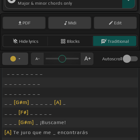
Major & minor chords only
PDF
Midi
Edit
Hide lyrics
Blocks
Traditional
Autoscroll
_ _ _ _ _ _ _ _
_ _ _ _ _ _ _ _
_ _ _ _ _ _ _ _
_ _
[G#m]
_ _ _ _ _
[A]
_
_ _ _
[F#]
_ _ _ _ _
_ _ _
[G#m]
_ ¡Buscame!
[A]
Te juro que me _ encontrarás