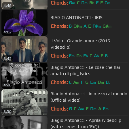
Chords:
G
C
D
B
F
E
C
m
m
b
m
4:46
BIAGIO ANTONACCI - IRIS
Chords:
B
C#
A
E
F#
G#
m
m
m
4:02
Il Volo - Grande amore (2015
Videoclip)
Chords:
F
D
E
C
A
F
B
m
b
b
b
3:45
Biagio Antonacci - Le cose che hai
amato di più_ lyrics
Chords:
C
A
F
G
E
D
E
m
m
m
b
4:28
Biagio Antonacci - In mezzo al mondo
(Official Video)
Chords:
G
C
A
F
D
A
E
m
m
m
3:50
Biagio Antonacci - Aprila (videoclip
(with scenes from 'Ex'))