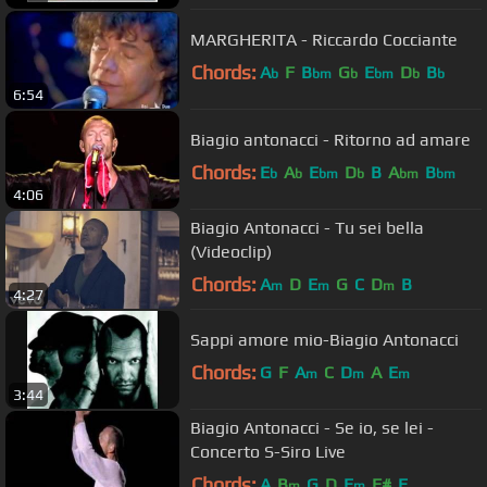
MARGHERITA - Riccardo Cocciante
Chords:
A
F
B
G
E
D
B
b
bm
b
bm
b
b
6:54
Biagio antonacci - Ritorno ad amare
Chords:
E
A
E
D
B
A
B
b
b
bm
b
bm
bm
4:06
Biagio Antonacci - Tu sei bella
(Videoclip)
Chords:
A
D
E
G
C
D
B
m
m
m
4:27
Sappi amore mio-Biagio Antonacci
Chords:
G
F
A
C
D
A
E
m
m
m
3:44
Biagio Antonacci - Se io, se lei -
Concerto S-Siro Live
Chords:
A
B
G
D
E
F#
E
m
m