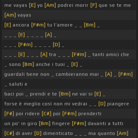
me vayas
[E]
yo
[Am]
podrei morir
[F]
que se te me
[Am]
vayas
[E]
ancora
[F#m]
tu l'amore _ _
[Bm]
_
_ _ _
[E]
_ _ _ _
[A]
_
_ _ _
[F#m]
_ _ _ _
[D]
_
_ _ _
[E]
_ _ _
[A]
tra _ _ _
[F#m]
_ tanti amici che
_ sono
[Bm]
anche i tuoi _
[E]
_
guardali bene non _ cambieranno mai _
[A]
_
[F#m]
_ saluti e
baci poi _ prendi e te
[Bm]
ne vai si
[E]
_
forse è meglio così non mi vedrai _ _
[D]
piangere
[F#]
poi ridere
[C#]
poi
[F#m]
prenderti
un po' in giro
[Bm]
fingere
[F#m]
davanti a tutti
[C#]
di aver
[D]
dimenticato _ _ _ ma quanto
[Am]