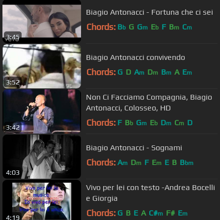
Biagio Antonacci - Fortuna che ci sei
Chords:
B
G
G
E
F
B
C
b
m
b
m
m
3:45
Biagio Antonacci convivendo
Chords:
G
D
A
D
B
A
E
m
m
m
m
3:52
Non Ci Facciamo Compagnia, Biagio
Antonacci, Colosseo, HD
Chords:
F
B
G
E
D
C
D
b
m
b
m
m
3:42
Biagio Antonacci - Sognami
Chords:
A
D
F
E
E
B
B
m
m
m
bm
4:03
Vivo per lei con testo -Andrea Bocelli
e Giorgia
Chords:
G
B
E
A
C#
F#
E
m
m
4:19