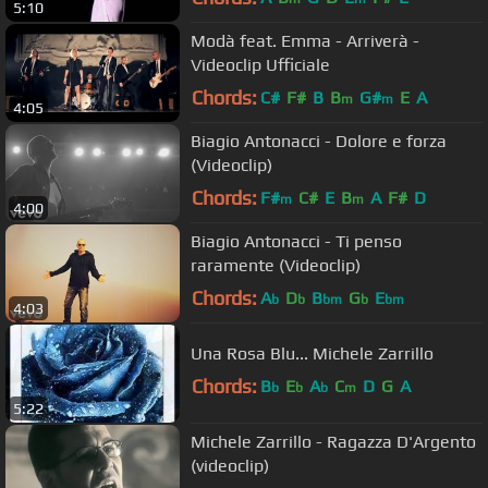
5:10
Modà feat. Emma - Arriverà -
Videoclip Ufficiale
Chords:
C#
F#
B
B
G#
E
A
m
m
4:05
Biagio Antonacci - Dolore e forza
(Videoclip)
Chords:
F#
C#
E
B
A
F#
D
m
m
4:00
Biagio Antonacci - Ti penso
raramente (Videoclip)
Chords:
A
D
B
G
E
b
b
bm
b
bm
4:03
Una Rosa Blu... Michele Zarrillo
Chords:
B
E
A
C
D
G
A
b
b
b
m
5:22
Michele Zarrillo - Ragazza D'Argento
(videoclip)