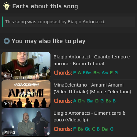
Facts about this song
This song was composed by Biagio Antonacci.
You may also like to play
Biagio Antonacci - Quanto tempo e
ancora - Brano Tutorial
Chords:
F
A
F#
B
A
E
G
m
m
m
4:41
MinaCelentano - Amami Amami
(Video Ufficiale) (Mina e Celentano)
Chords:
A
D
G
D
G
B
B
m
m
b
3:21
Biagio Antonacci - Dimenticarti è
poco (Videoclip)
Chords:
F
B
G
C
B
D
G
b
b
m
3:10