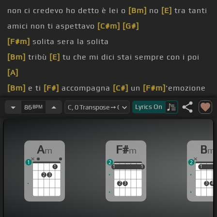
non ci credevo ho detto è lei o
[Bm]
no
[E]
tra tanti
amici non ti aspettavo
[C#m]
[G#]
[F#m]
solita sera la solita
[Bm]
tribù
[E]
tu che mi dici stai sempre con i poi
[A]
[Bm]
e ti
[F#]
accompagna
[C#]
un
[F#m]
'emozione
forte
[Bm]
e ti
[F#]
accompagnava
Lyrics
On
86
BPM
ma
[Am]
quanto tempo è ancora
[Dm]
ti fai sentire
dentro
[G]
quanto tempo è ancora
A
F#
B
m
m
m
ancora
[F]
ti mette proprio al centro
[G]
quanto
1
2
2
tempo è ancora
1
1
1
1
1
1
1
1
1
2
3
vayas
[E]
yo
[Am]
podrei morir
[F]
que se te me
2
3
3
4
[Am]
vayas