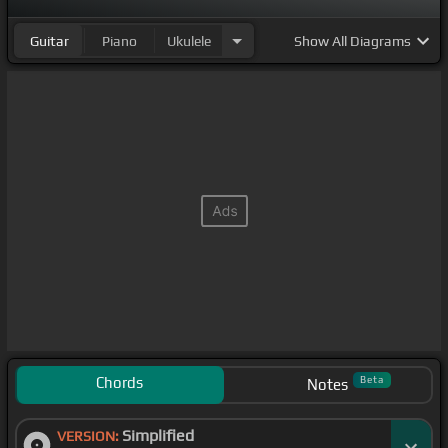
Guitar
Piano
Ukulele
Show
All Diagrams
Chords
Beta
Notes
Simplified
VERSION: