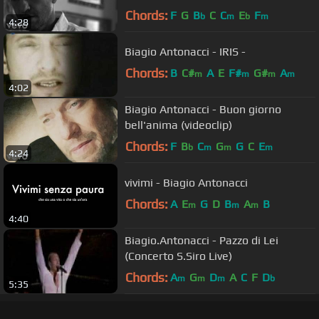
Chords:
F
G
B
C
C
E
F
b
m
b
m
4:28
Biagio Antonacci - IRIS -
Chords:
B
C#
A
E
F#
G#
A
m
m
m
m
4:02
Biagio Antonacci - Buon giorno
bell'anima (videoclip)
Chords:
F
B
C
G
G
C
E
b
m
m
m
4:24
vivimi - Biagio Antonacci
Chords:
A
E
G
D
B
A
B
m
m
m
4:40
Biagio.Antonacci - Pazzo di Lei
(Concerto S.Siro Live)
Chords:
A
G
D
A
C
F
D
m
m
m
b
5:35