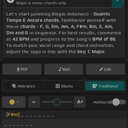
Major & minor chords only
Let's start jamming Biagio Antonacci -
Quanto
Tempo E Ancora chords
, familiarize yourself with
these
chords - F, G, Em, Am, A, F#m, Bm, E, Am,
Dm and G
in sequence. For best results, commence
at
42 BPM
and progress to the song's
BPM of 86
.
To match your vocal range and chord inclination,
adjust the capo in line with the
key: C Major
.
PDF
Midi
Edit
Hide lyrics
Blocks
Traditional
Autoscroll
[F#m]
_ _ _ _ _ _ _ _
_ _ _ _ _ _ _