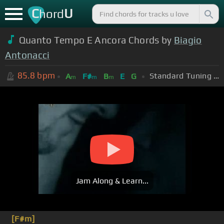
C
U
hord
Quanto Tempo E Ancora Chords by
Biagio
Antonacci
85.8
bpm
Standard Tuning (EADGBE)
A
F#
B
E
G
m
m
m
Jam Along & Learn...
[F#m]