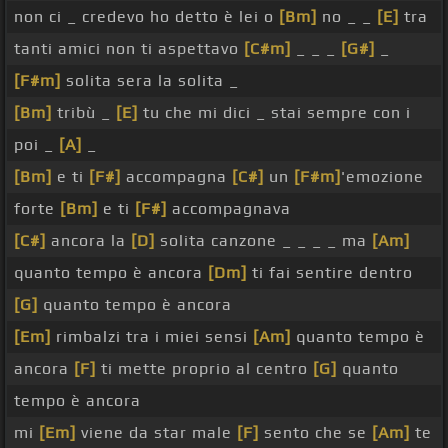
non ci _ credevo ho detto è lei o
[Bm]
no _ _
[E]
tra
tanti amici non ti aspettavo
[C#m]
_ _ _
[G#]
_
[F#m]
solita sera la solita _
[Bm]
tribù _
[E]
tu che mi dici _ stai sempre con i
poi _
[A]
_
[Bm]
e ti
[F#]
accompagna
[C#]
un
[F#m]
'emozione
forte
[Bm]
e ti
[F#]
accompagnava
[C#]
ancora la
[D]
solita canzone _ _ _ _ ma
[Am]
quanto tempo è ancora
[Dm]
ti fai sentire dentro
[G]
quanto tempo è ancora
[Em]
rimbalzi tra i miei sensi
[Am]
quanto tempo è
ancora
[F]
ti mette proprio al centro
[G]
quanto
tempo è ancora
mi
[Em]
viene da star male
[F]
sento che se
[Am]
te