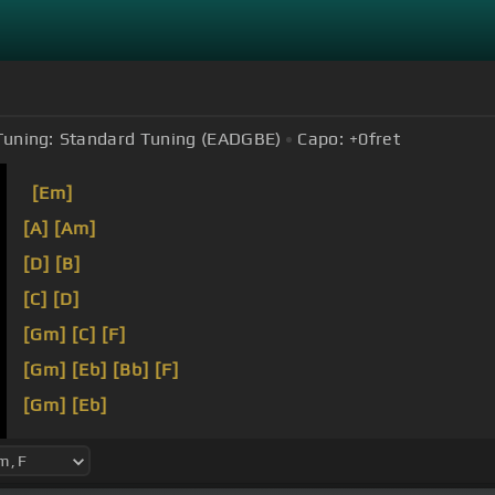
Tuning:
Standard Tuning (EADGBE)
Capo:
+0
fret
[Em]
[A]
[Am]
[D]
[B]
[C]
[D]
[Gm]
[C]
[F]
[Gm]
[Eb]
[Bb]
[F]
[Gm]
[Eb]
[Bb]
[F]
[Gm]
[Eb]