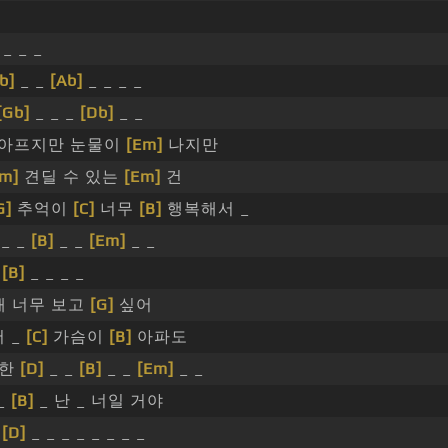
 _ _ _
b]
_ _
[Ab]
_ _ _ _
[Gb]
_ _ _
[Db]
_ _
아프지만 눈물이
[Em]
나지만
m]
견딜 수 있는
[Em]
건
G]
추억이
[C]
너무
[B]
행복해서 _
_ _
[B]
_ _
[Em]
_ _
_
[B]
_ _ _ _
해 너무 보고
[G]
싶어
 _
[C]
가슴이
[B]
아파도
 한
[D]
_ _
[B]
_ _
[Em]
_ _
_
[B]
_ 난 _ 너일 거야
_
[D]
_ _ _ _ _ _ _ _