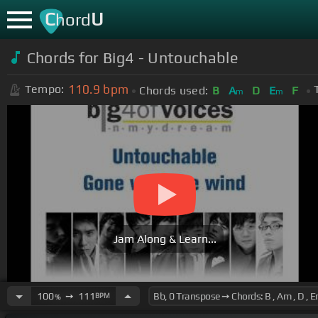
C
U
hord
Chords for
Big4 - Untouchable
110.9
bpm
Tempo:
Chords used:
B
A
D
E
F
m
m
Jam Along & Learn...
100
➙
111
BPM
%