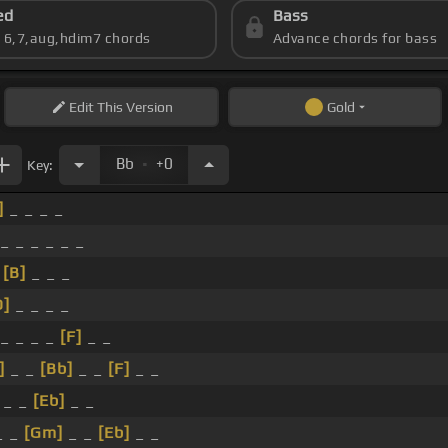
ed
Bass
s 6,7,aug,hdim7 chords
Advance chords for bass
Edit
This Version
Gold
.
Bb
+0
Key:
]
_ _ _ _
_ _ _ _ _ _
_
[B]
_ _ _
D]
_ _ _ _
_ _ _ _
[F]
_ _
]
_ _
[Bb]
_ _
[F]
_ _
_ _
[Eb]
_ _
_ _
[Gm]
_ _
[Eb]
_ _