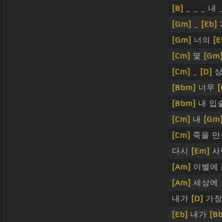
[B]
_ _ _ 내 _
[Gm]
_
[Eb]
[Gm]
너의
[E
[Cm]
몇
[Gm
[Cm]
_
[D]
상
[Bbm]
너무
[
[Bbm]
내 입
[Cm]
내
[Gm
[Cm]
죽을 만
다시
[Em]
사
[Am]
이별에
[Am]
세상에
내가
[D]
가장
[Eb]
내가
[Bb