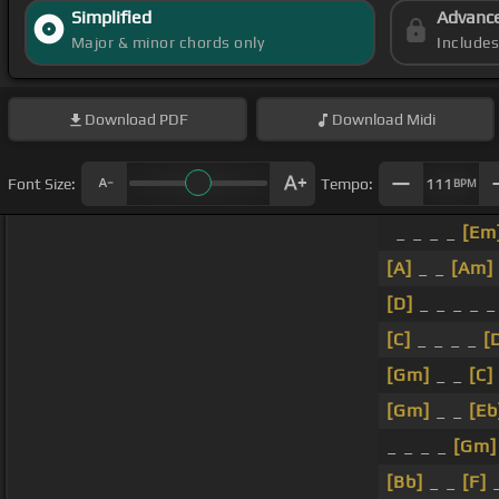
Simplified
Advanc
Major & minor chords only
Include
Download
PDF
Download
Midi
Font Size:
Tempo:
111
BPM
_ _ _ _
[Em
[A]
_ _
[Am]
[D]
_ _ _ _ 
[C]
_ _ _ _
[
[Gm]
_ _
[C]
[Gm]
_ _
[Eb
_ _ _ _
[Gm]
[Bb]
_ _
[F]