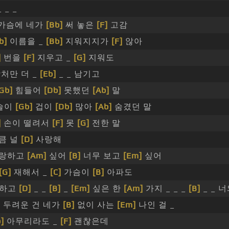
 _ _
가슴에 네가
[Bb]
써 놓은
[F]
고감
b]
이름을 _
[Bb]
지워지지가
[F]
않아
]
번을
[F]
지우고 _
[G]
지워도
처만 더 _
[Eb]
_ _ 남기고
Gb]
힘들어
[Db]
못했던
[Ab]
말
술이
[Gb]
겁이
[Db]
많아
[Ab]
숨겼던 말
]
손이 떨려서
[F]
못
[G]
전한 말
큼 널
[D]
사랑해
랑하고
[Am]
싶어
[B]
너무 보고
[Em]
싶어
[G]
재해서 _
[C]
가슴이
[B]
아파도
 하고
[D]
_ _
[B]
_
[Em]
싶은 한
[Am]
가지 _ _ _
[B]
_ _ 
 두려운 건 네가
[B]
없이 사는
[Em]
나인 걸 _
]
아무리라도 _
[F]
괜찮은데