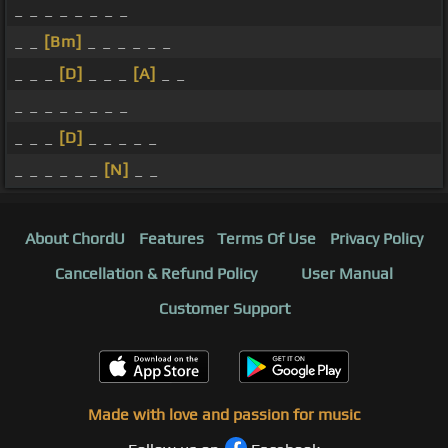
_ _ _ _ _ _ _ _
_ _
[Bm]
_ _ _ _ _ _
_ _ _
[D]
_ _ _
[A]
_ _
_ _ _ _ _ _ _ _
_ _ _
[D]
_ _ _ _ _
_ _ _ _ _ _
[N]
_ _
About ChordU
Features
Terms Of Use
Privacy Policy
Cancellation & Refund Policy
User Manual
Customer Support
Made with love and passion for music