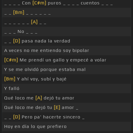
_ _ _ _ Con
[C#m]
puros _ _ _ _ cuentos _ _ _
_ _
[Bm]
_ _ _ _ _ _
_ _ _ _ _ _
[A]
_ _
_ _ _ No _ _ _
_ _
[D]
pasa nada la verdad
A veces no me entiendo soy bipolar
[C#m]
Me prendí un gallo y empecé a volar
Y se me olvidó porque estaba mal
[Bm]
Y ahí voy, subí y bajé
Y falló
Qué loco me
[A]
dejó tu amor
Qué loco me dejó tu
[E]
amor _
_ _
[D]
Pero pa' hacerte sincero _
Hoy en día lo que prefiero