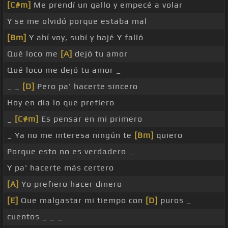
[C#m]
Me prendí un gallo y empecé a volar
Y se me olvidó porque estaba mal
[Bm]
Y ahí voy, subí y bajé Y falló
Qué loco me
[A]
dejó tu amor
Qué loco me dejó tu amor _
_ _
[D]
Pero pa' hacerte sincero
Hoy en día lo que prefiero
_
[C#m]
Es pensar en mi primero
_ Ya no me interesa ningún te
[Bm]
quiero
Porque esto no es verdadero _
Y pa' hacerte más certero
[A]
Yo prefiero hacer dinero
[E]
Que malgastar mi tiempo con
[D]
puros _
cuentos _ _ _