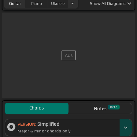
Guitar
Piano
Ukulele
Show
All Diagrams
Chords
Beta
Notes
Simplified
VERSION:
Major & minor chords only