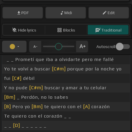
PDF
Midi
Edit
Hide lyrics
Blocks
Traditional
Autoscroll
_ _ Prometí que iba a olvidarte pero me fallé
Yo te volví a buscar
[C#m]
porque por la noche yo
fui
[C#]
débil
Y no pude
[C#m]
buscar y amar a tu celular
[Bm]
_ Perdón, no lo sabes
[B]
Pero yo
[Bm]
te quiero con el
[A]
corazón
Te quiero con el corazón _ _
_ _
[D]
_ _ _ _ _ _