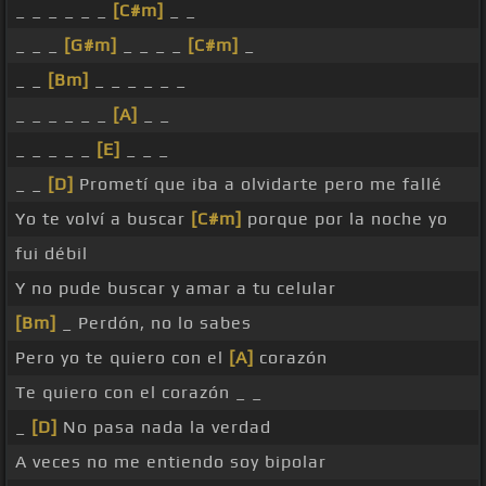
_ _ _ _ _ _
[C#m]
_ _
_ _ _
[G#m]
_ _ _ _
[C#m]
_
_ _
[Bm]
_ _ _ _ _ _
_ _ _ _ _ _
[A]
_ _
_ _ _ _ _
[E]
_ _ _
_ _
[D]
Prometí que iba a olvidarte pero me fallé
Yo te volví a buscar
[C#m]
porque por la noche yo
fui débil
Y no pude buscar y amar a tu celular
[Bm]
_ Perdón, no lo sabes
Pero yo te quiero con el
[A]
corazón
Te quiero con el corazón _ _
_
[D]
No pasa nada la verdad
A veces no me entiendo soy bipolar