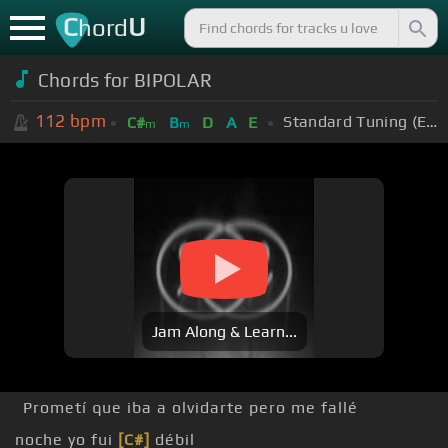
C
U
hord
Chords for BIPOLAR
112
bpm
Standard Tuning (EADGBE)
C#
B
D
A
E
m
m
Jam Along & Learn...
Prometí que iba a olvidarte pero me fallé
noche yo fui
[C#]
débil