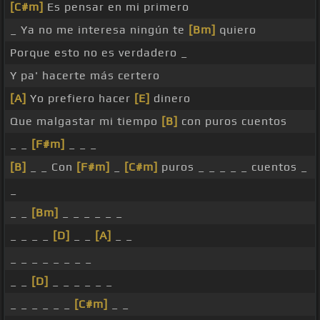
[C#m]
Es pensar en mi primero
_ Ya no me interesa ningún te
[Bm]
quiero
Porque esto no es verdadero _
Y pa' hacerte más certero
[A]
Yo prefiero hacer
[E]
dinero
Que malgastar mi tiempo
[B]
con puros cuentos
_ _
[F#m]
_ _ _
[B]
_ _ Con
[F#m]
_
[C#m]
puros _ _ _ _ _ cuentos _
_
_ _
[Bm]
_ _ _ _ _ _
_ _ _ _
[D]
_ _
[A]
_ _
_ _ _ _ _ _ _ _
_ _
[D]
_ _ _ _ _ _
_ _ _ _ _ _
[C#m]
_ _