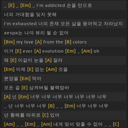
_
[E]
_
[Em]
_ I'm addicted 손을 만으로
너의 거대함을 잊지 못해
I'm exhausted 너의 존재 모든 삶을 뜯어먹고 자라났지
aespa는 나야 뷰리 될 순 없어
[Bm]
my love
[A]
from the
[B]
colors
이거
[E]
ever
[A]
evolution
[Em]
_
[Am]
oh
왜
[E]
이같이 눈을
[A]
잘라
[Em]
이제
[E]
없는
[Am]
것을
분양을
[Em]
막아
모든 걸
[E]
삼켜버릴 블랙맘바
[A]
넌
[Em]
너무 너무 너무 너무 너무 너무 너무
_ 넌 너무 너무 너무
[B]
_ _
[Em]
너무 너무 너무
넌 황해를 따위로
[C]
있어
[Am]
_ _
[Em]
_
[Am]
내게 맞서 맞출 수 없어 _ _
[C]