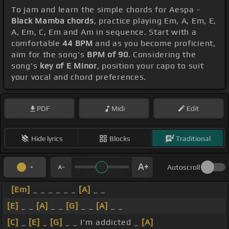
To jam and learn the simple chords for Aespa -
Black Mamba chords
, practice playing Em, A, Em, E,
A, Em, C, Em and Am in sequence. Start with a
comfortable
44 BPM
and as you become proficient,
aim for the song's
BPM of 90
. Considering the
song's
key of E Minor
, position your capo to suit
your vocal and chord preferences.
PDF
Midi
Edit
Hide lyrics
Blocks
Traditional
Autoscroll
[Em]
_ _ _ _ _ _
[A]
_ _
[E]
_ _
[A]
_ _
[G]
_ _
[A]
_ _
[C]
_
[E]
_
[G]
_ _ I'm addicted _
[A]