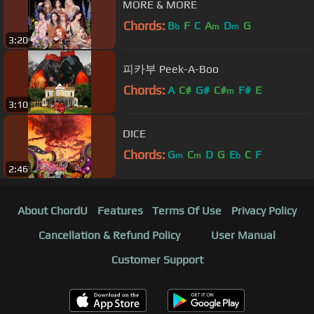
MORE & MORE
Chords:
B
F
C
A
D
G
b
m
m
3:20
피카부 Peek-A-Boo
Chords:
A
C#
G#
C#
F#
E
m
3:10
DICE
Chords:
G
C
D
G
E
C
F
m
m
b
2:46
About ChordU
Features
Terms Of Use
Privacy Policy
Cancellation & Refund Policy
User Manual
Customer Support