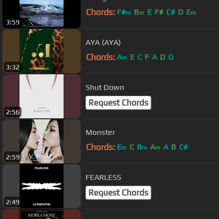
Chords:
F#
B
E
F#
C#
D
E
m
m
m
3:59
AYA (AYA)
Chords:
A
E
C
F
A
D
G
m
3:32
Shut Down
Request Chords
2:56
Monster
Chords:
E
C
B
A
A
B
C#
m
m
m
2:59
FEARLESS
Request Chords
2:49