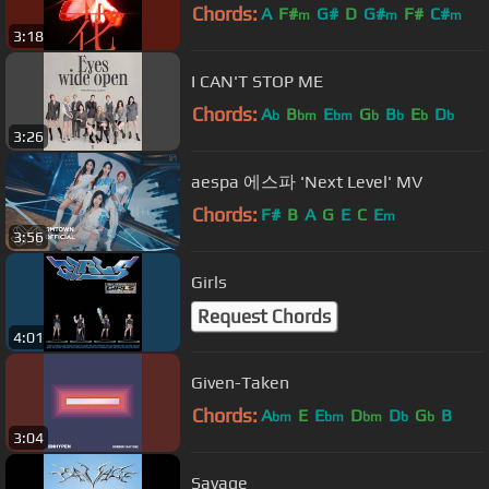
Chords:
A
F#
G#
D
G#
F#
C#
m
m
m
3:18
I CAN'T STOP ME
Chords:
A
B
E
G
B
E
D
b
bm
bm
b
b
b
b
3:26
aespa 에스파 'Next Level' MV
Chords:
F#
B
A
G
E
C
E
m
3:56
Girls
Request Chords
4:01
Given-Taken
Chords:
A
E
E
D
D
G
B
bm
bm
bm
b
b
3:04
Savage