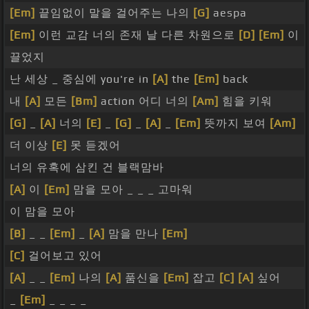
[Em]
끝임없이 말을 걸어주는 나의
[G]
aespa
[Em]
이런 교감 너의 존재 날 다른 차원으로
[D]
[Em]
이
끌었지
난 세상 _ 중심에 you're in
[A]
the
[Em]
back
내
[A]
모든
[Bm]
action 어디 너의
[Am]
힘을 키워
[G]
_
[A]
너의
[E]
_
[G]
_
[A]
_
[Em]
뜻까지 보여
[Am]
더 이상
[E]
못 듣겠어
너의 유혹에 삼킨 건 블랙맘바
[A]
이
[Em]
맘을 모아 _ _ _ 고마워
이 맘을 모아
[B]
_ _
[Em]
_
[A]
맘을 만나
[Em]
[C]
걸어보고 있어
[A]
_ _
[Em]
나의
[A]
품신을
[Em]
잡고
[C]
[A]
싶어
_
[Em]
_ _ _ _