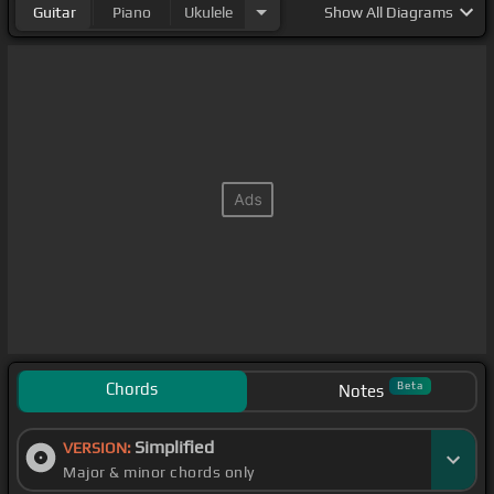
Guitar
Piano
Ukulele
Show
All Diagrams
Chords
Beta
Notes
Simplified
VERSION:
Major & minor chords only