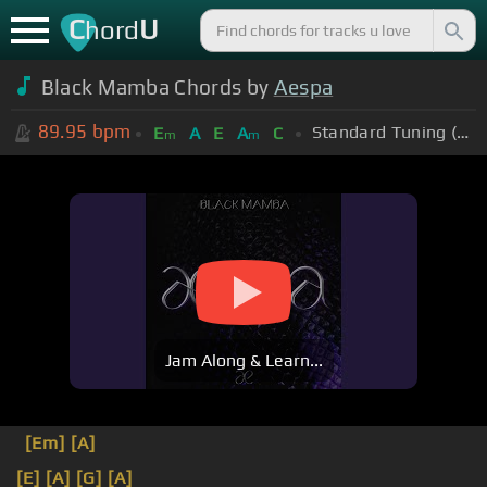
C
U
hord
Black Mamba Chords by
Aespa
89.95
bpm
Standard Tuning (EADGBE)
E
A
E
A
C
m
m
Jam Along & Learn...
[Em]
[A]
[E]
[A]
[G]
[A]