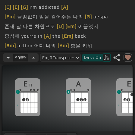
[C]
[E]
[G]
I'm addicted
[A]
[Em]
끝임없이 말을 걸어주는 나의
[G]
aespa
존재 날 다른 차원으로
[D]
[Em]
이끌었지
중심에 you're in
[A]
the
[Em]
back
[Bm]
action 어디 너의
[Am]
힘을 키워
[E]
[G]
[A]
[Em]
뜻까지 보여
[Am]
더 이상
[E]
못 듣겠
Lyrics
On
90
BPM
어
E
A
E
m
1
1
1
1
1
2
1
2
3
2
3