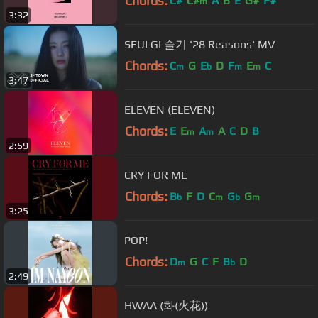
Chords:
C#
C#
A
B
E
G#
F#
m
3:32
SEULGI 슬기 '28 Reasons' MV
Chords:
C
G
E
D
F
E
C
m
b
m
m
3:47
ELEVEN (ELEVEN)
Chords:
E
E
A
A
C
D
B
m
m
2:59
CRY FOR ME
Chords:
B
F
D
C
G
G
b
m
b
m
3:25
POP!
Chords:
D
G
C
F
B
D
m
b
2:49
HWAA (화(火花))