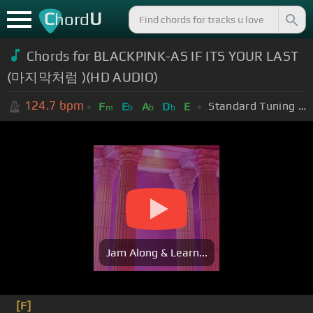
C
U
hord
Chords for
BLACKPINK-AS IF ITS YOUR LAST
(마지막처럼 )(HD AUDIO)
124.7
bpm
Standard Tuning (EADGBE)
F
E
A
D
E
m
b
b
b
Jam Along & Learn...
[F]