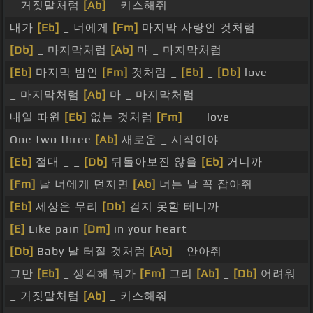
_ 거짓말처럼
[Ab]
_ 키스해줘
내가
[Eb]
_ 너에게
[Fm]
마지막 사랑인 것처럼
[Db]
_ 마지막처럼
[Ab]
마 _ 마지막처럼
[Eb]
마지막 밤인
[Fm]
것처럼 _
[Eb]
_
[Db]
love
_ 마지막처럼
[Ab]
마 _ 마지막처럼
내일 따윈
[Eb]
없는 것처럼
[Fm]
_ _ love
One two three
[Ab]
새로운 _ 시작이야
[Eb]
절대 _ _
[Db]
뒤돌아보진 않을
[Eb]
거니까
[Fm]
날 너에게 던지면
[Ab]
너는 날 꼭 잡아줘
[Eb]
세상은 무리
[Db]
걷지 못할 테니까
[E]
Like pain
[Dm]
in your heart
[Db]
Baby 날 터질 것처럼
[Ab]
_ 안아줘
그만
[Eb]
_ 생각해 뭐가
[Fm]
그리
[Ab]
_
[Db]
어려워
_ 거짓말처럼
[Ab]
_ 키스해줘