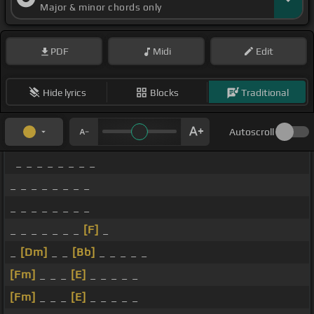
Major & minor chords only
PDF
Midi
Edit
Hide lyrics
Blocks
Traditional
Autoscroll
_ _ _ _ _ _ _ _
_ _ _ _ _ _ _ _
_ _ _ _ _ _ _ _
_ _ _ _ _ _ _
[F]
_
_
[Dm]
_ _
[Bb]
_ _ _ _ _
[Fm]
_ _ _
[E]
_ _ _ _ _
[Fm]
_ _ _
[E]
_ _ _ _ _