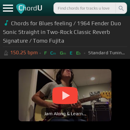
C
U
hord
Chords for Blues feeling / 1964 Fender Duo
Sonic Straight in Two-Rock Classic Reverb
Signature / Tomo Fujita
150.25
bpm
Standard Tuning (EADGBE)
F
C
G
E
E
m
m
b
Jam Along & Learn...