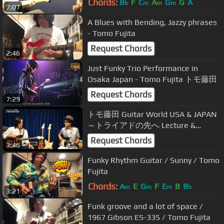
Chords:
B
F
C
A
G
G
A
b
m
m
m
7:07
A Blues with Bending, Jazzy phrases
- Tomo Fujita
Request Chords
2:46
Just Funky Trio Performance in
Osaka Japan - Tomo Fujita トモ藤田
Request Chords
7:29
トモ藤田 Guitar World USA & JAPAN
～トライアドの先へ Lecture &
Documentary～【ダイジェスト】
Request Chords
3:46
Funky Rhythm Guitar / Sunny / Tomo
Fujita
Chords:
A
E
G
F
E
B
B
m
m
m
b
3:21
Funk groove and a lot of space /
1967 Gibson ES-335 / Tomo Fujita