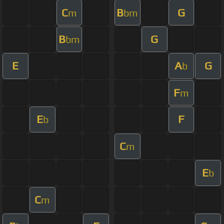
C
B
G
m
bm
B
G
bm
E
A
G
b
F
m
E
F
b
C
m
E
b
C
m