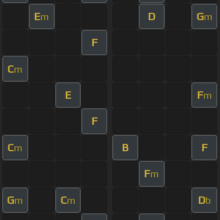
E
D
G
m
m
F
C
m
E
F
m
F
C
B
F
m
F
m
G
C
D
m
m
b