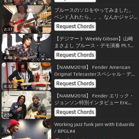
3:16
ブルースのソロをやってみました。
ベンド入れたら。。。なんかジャジ
ーになってしまった。/ トモ藤田
Request Chords
2:37
【デジマート Weekly Gibson】山崎
まさよし ブルース・デモ演奏 Pt.1〜
Gibson Brands Showroom
Request Chords
4:48
【NAMM2018】 Fender American
Original Telecasterスペシャル・デモ
ンストレーション by TOMO
Request Chords
4:32
FUJITA【デジマート・マガジン】
【NAMM2018】 Fender エリック・
ジョンソン特別インタビュー Eric
Johnson Interview by TOMO
Request Chords
2:56
FUJITA【デジマート・マガジン】
Working jazz funk jam with Eduardo
/ BPGL#4