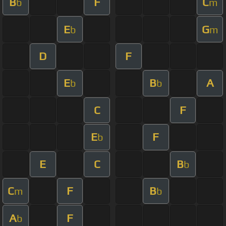
B
F
C
b
m
E
G
b
m
D
F
E
B
A
b
b
C
F
E
F
b
E
C
B
b
C
F
B
m
b
A
F
b