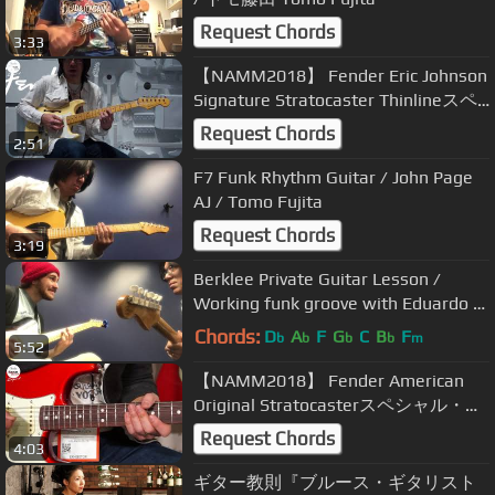
Request Chords
3:33
【NAMM2018】 Fender Eric Johnson
Signature Stratocaster Thinlineスペ
シャル・デモンストレーション by
Request Chords
2:51
TOMO FUJITA
F7 Funk Rhythm Guitar / John Page
AJ / Tomo Fujita
Request Chords
3:19
Berklee Private Guitar Lesson /
Working funk groove with Eduardo /
BPGL#2
Chords:
D
A
F
G
C
B
F
b
b
b
b
m
5:52
【NAMM2018】 Fender American
Original Stratocasterスペシャル・デ
モンストレーション by TOMO
Request Chords
4:03
FUJITA【デジマート・マガジン】
ギター教則『ブルース・ギタリスト