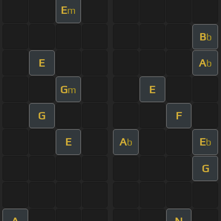
E
m
B
b
E
A
b
G
E
m
G
F
E
A
E
b
b
G
A
N