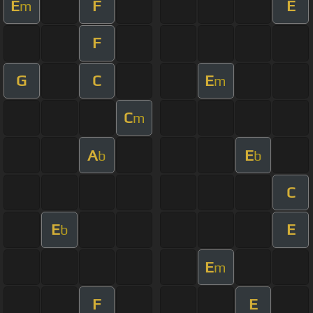
E
F
E
m
F
G
C
E
m
C
m
A
E
b
b
C
E
E
b
E
m
F
E