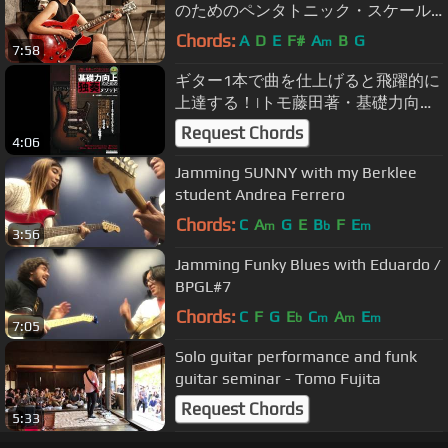
のためのペンタトニック・スケール
活用術』静沢真紀 Digest
Chords:
A
D
E
F#
A
B
G
m
7:58
ギター1本で曲を仕上げると飛躍的に
上達する！|トモ藤田著・基礎力向上
のための独奏エチュード試聴用動画
Request Chords
4:06
Jamming SUNNY with my Berklee
student Andrea Ferrero
Chords:
C
A
G
E
B
F
E
m
b
m
3:56
Jamming Funky Blues with Eduardo /
BPGL#7
Chords:
C
F
G
E
C
A
E
b
m
m
m
7:05
Solo guitar performance and funk
guitar seminar - Tomo Fujita
Request Chords
5:33