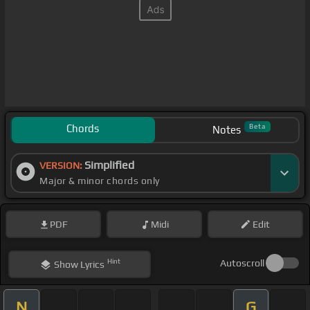
Chords
Beta
Notes
Simplified
VERSION:
Major & minor chords only
PDF
Midi
Edit
Hint
Autoscroll
Show
Lyrics
N
G