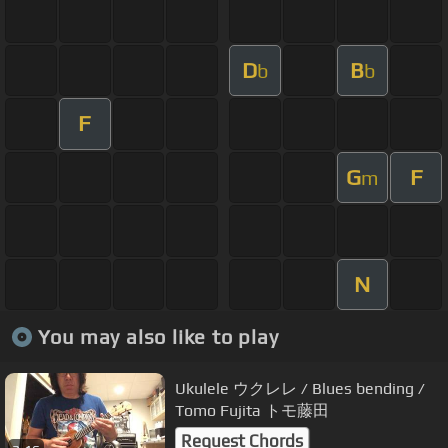
D
B
b
b
F
G
F
m
N
You may also like to play
Ukulele ウクレレ / Blues bending /
Tomo Fujita トモ藤田
Request Chords