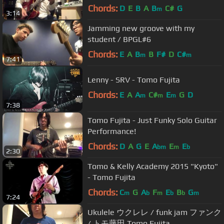
Chords:
D
E
B
A
B
C#
G
m
3:14
Jamming new groove with my
student / BPGL#6
Chords:
E
A
B
B
F#
D
C#
m
m
7:41
Lenny - SRV - Tomo Fujita
Chords:
E
A
A
C#
E
G
D
m
m
m
7:38
Tomo Fujita - Just Funky Solo Guitar
Performance!
Chords:
D
A
G
E
A
E
E
bm
m
b
2:30
Tomo & Kelly Academy 2015 "Kyoto"
- Tomo Fujita
Chords:
C
G
A
F
E
B
G
m
b
m
b
b
m
7:24
Ukulele ウクレレ / funk jam ファンク
/ トモ藤田 Tomo Fujita