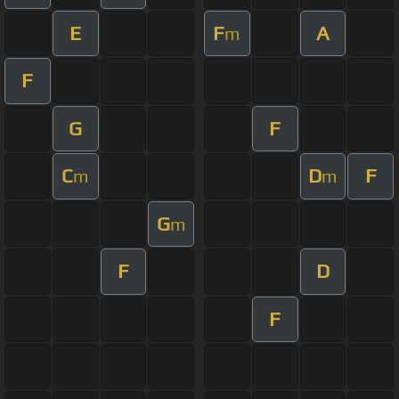
E
F
A
m
F
G
F
C
D
F
m
m
G
m
F
D
F