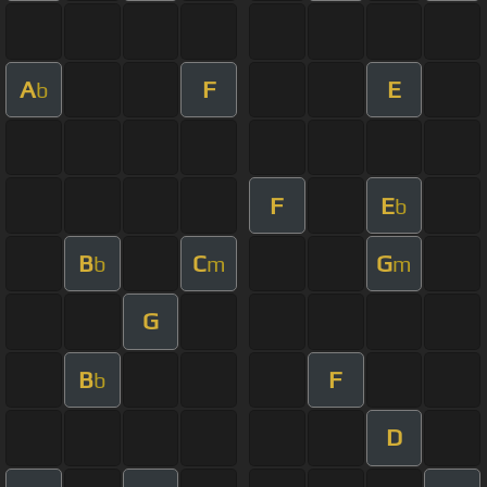
A
F
E
b
F
E
b
B
C
G
b
m
m
G
B
F
b
D