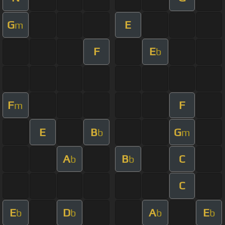
G
E
m
F
E
b
F
F
m
E
B
G
b
m
A
B
C
b
b
C
E
D
A
E
b
b
b
b