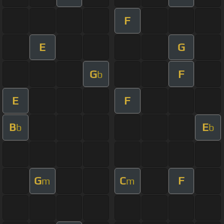
F
E
G
G
F
b
E
F
B
E
b
b
G
C
F
m
m