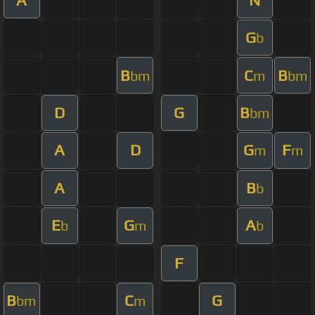
G
b
B
C
B
bm
m
bm
D
G
B
bm
A
D
G
F
m
m
A
B
b
E
G
A
b
m
b
F
B
C
G
bm
m