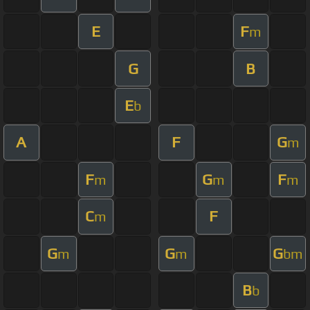
E
F
m
G
B
E
b
A
F
G
m
F
G
F
m
m
m
C
F
m
G
G
G
m
m
bm
B
b