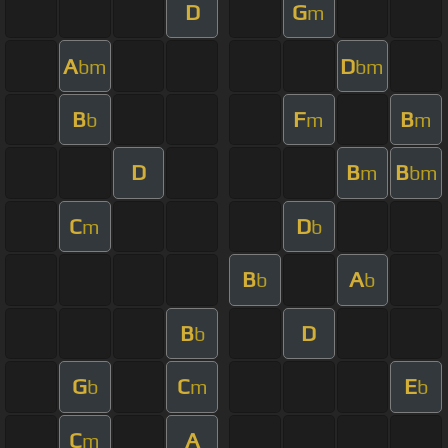
D
G
m
A
D
bm
bm
B
F
B
b
m
m
D
B
B
m
bm
C
D
m
b
B
A
b
b
B
D
b
G
C
E
b
m
b
C
A
m