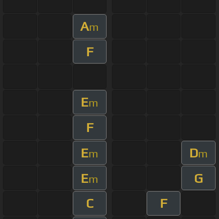
A
m
F
E
m
F
E
D
m
m
E
G
m
C
F