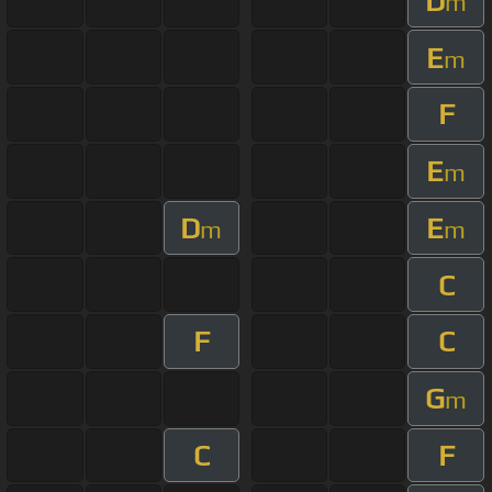
D
m
E
m
F
E
m
D
E
m
m
C
F
C
G
m
C
F