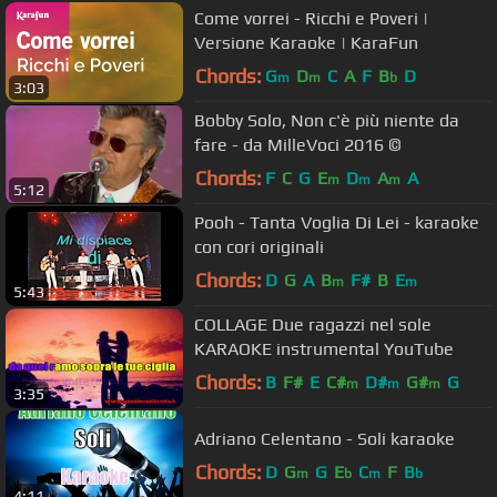
Come vorrei - Ricchi e Poveri |
Versione Karaoke | KaraFun
Chords:
G
D
C
A
F
B
D
m
m
b
3:03
Bobby Solo, Non c'è più niente da
fare - da MilleVoci 2016 ©
Chords:
F
C
G
E
D
A
A
m
m
m
5:12
Pooh - Tanta Voglia Di Lei - karaoke
con cori originali
Chords:
D
G
A
B
F#
B
E
m
m
5:43
COLLAGE Due ragazzi nel sole
KARAOKE instrumental YouTube
Chords:
B
F#
E
C#
D#
G#
G
m
m
m
3:35
Adriano Celentano - Soli karaoke
Chords:
D
G
G
E
C
F
B
m
b
m
b
4:11