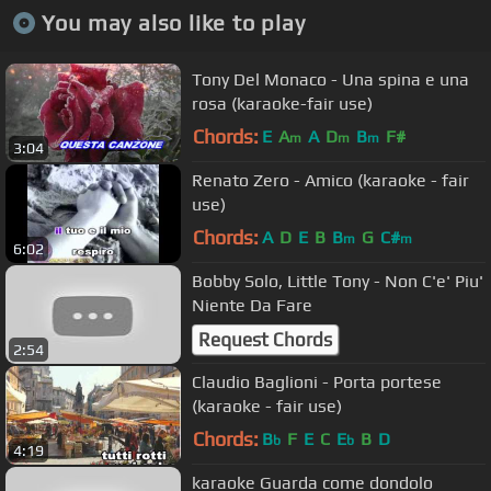
You may also like to play
Tony Del Monaco - Una spina e una
rosa (karaoke-fair use)
Chords:
E
A
A
D
B
F#
m
m
m
3:04
Renato Zero - Amico (karaoke - fair
use)
Chords:
A
D
E
B
B
G
C#
m
m
6:02
Bobby Solo, Little Tony - Non C'e' Piu'
Niente Da Fare
Request Chords
2:54
Claudio Baglioni - Porta portese
(karaoke - fair use)
Chords:
B
F
E
C
E
B
D
b
b
4:19
karaoke Guarda come dondolo