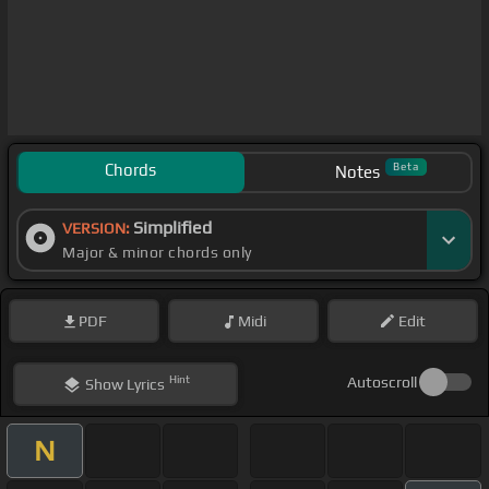
Chords
Beta
Notes
Simplified
VERSION:
Major & minor chords only
PDF
Midi
Edit
Hint
Autoscroll
Show
Lyrics
N