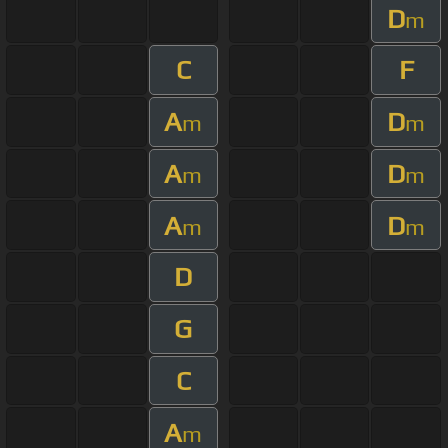
D
m
C
F
A
D
m
m
A
D
m
m
A
D
m
m
D
G
C
A
m