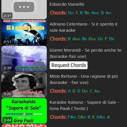
Edoardo Vianello
Chords:
G
C
B
B
A
G
A
m
b
bm
m
2:31
Adriano Celentano - Si è spento il
sole karaoke
Chords:
B
A
B
E
G
F
D
bm
b
bm
b
b
2:51
Gianni Morandi - Se perdo anche te
(karaoke-fair use)
Request Chords
2:39
Mino Reitano - Una ragione di più
(karaoke - fair use)
Chords:
A
G
D
D
C
A
m
m
3:20
Karaoke Italiano - Sapore di Sale -
Gino Paoli ( Testo )
Chords:
F#
C#
B
E
G#
A
m
m
m
3:44