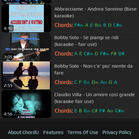
Abbracciame - Andrea Sannino (Base
karaoke)
Chords:
F#
A
E
B
B
D
C#
m
m
m
4:10
Bobby Solo - Se piangi se ridi
(karaoke - fair use)
Chords:
A
E
C#
D
F#
F#
D#
m
m
3:05
Bobby Solo - Non c'e' piu' niente da
fare
Chords:
C
F
E
D
A
G
A
m
m
m
2:59
Claudio Villa - Un amore così grande
(karaoke fair use)
Chords:
E
B
E
C#
F#
A
C#
m
m
m
4:56
About ChordU
Features
Terms Of Use
Privacy Policy