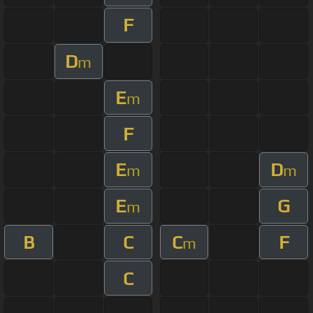
F
D
m
E
m
F
E
D
m
m
E
G
m
B
C
C
F
m
C