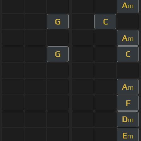
A
m
G
C
A
m
G
C
A
m
F
D
m
E
m