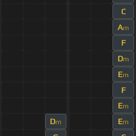
C
A
m
F
D
m
E
m
F
E
m
D
E
m
m