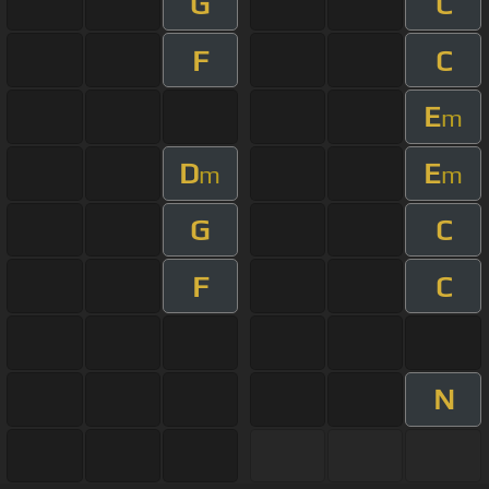
G
C
F
C
E
m
D
E
m
m
G
C
F
C
N