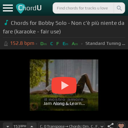
C
U
hord
Chords for
Bobby Solo - Non c'è più niente da
fare (karaoke - fair use)
152.8
bpm
Standard Tuning (EADGBE)
D
C
F
E
A
m
m
m
Jam Along & Learn...
153
BPM