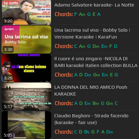
Adamo Salvatore karaoke- La Notte
Chords:
F
A
G
E
A
m
3:20
Una lacrima sul viso - Bobby Solo |
Versione Karaoke | KaraFun
Chords:
C
A
G
D
E
F
D
m
m
m
3:30
Il cuore é uno zingaro -NICOLA DI
BARI karaoké italien collection BULLA
Chords:
A
D
D
G
E
E
G
m
m
m
3:26
LA DONNA DEL MIO AMICO Pooh
KARAOKE
Chords:
A
D
E
B
G
G
C
m
m
m
5:17
Claudio Baglioni - Strada facendo
(karaoke - fair use)
Chords:
C
D
B
G
F
A
D
b
m
5:05