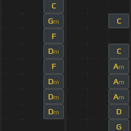
C
G
C
m
F
D
C
m
F
A
m
D
A
m
m
D
A
m
m
D
D
m
G