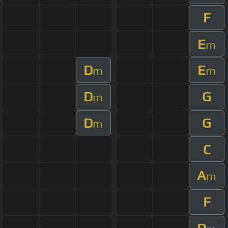
F
E
m
D
E
m
m
D
G
m
D
G
m
C
A
m
F