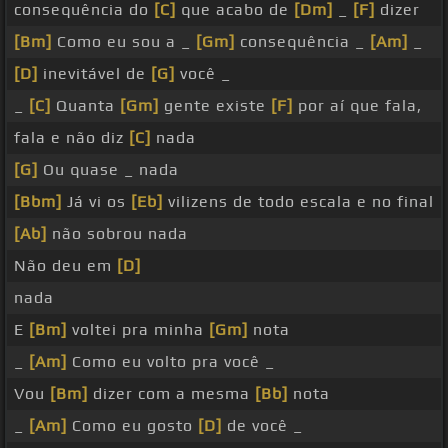
consequência do
[C]
que acabo de
[Dm]
_
[F]
dizer
[Bm]
Como eu sou a _
[Gm]
consequência _
[Am]
_
[D]
inevitável de
[G]
você _
_
[C]
Quanta
[Gm]
gente existe
[F]
por aí que fala,
fala e não diz
[C]
nada
[G]
Ou quase _ nada
[Bbm]
Já vi os
[Eb]
vilizens de todo escala e no final
[Ab]
não sobrou nada
Não deu em
[D]
nada
E
[Bm]
voltei pra minha
[Gm]
nota
_
[Am]
Como eu volto pra você _
Vou
[Bm]
dizer com a mesma
[Bb]
nota
_
[Am]
Como eu gosto
[D]
de você _