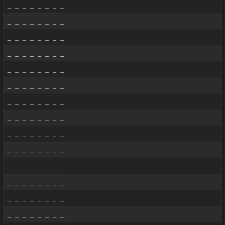
_ _ _ _ _ _ _ _
_ _ _ _ _ _ _ _
_ _ _ _ _ _ _ _
_ _ _ _ _ _ _ _
_ _ _ _ _ _ _ _
_ _ _ _ _ _ _ _
_ _ _ _ _ _ _ _
_ _ _ _ _ _ _ _
_ _ _ _ _ _ _ _
_ _ _ _ _ _ _ _
_ _ _ _ _ _ _ _
_ _ _ _ _ _ _ _
_ _ _ _ _ _ _ _
_ _ _ _ _ _ _ _