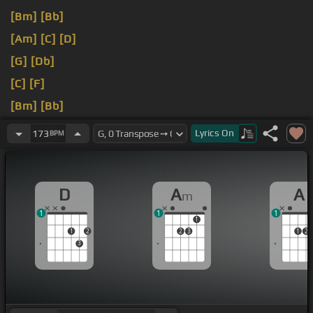
[Bm]
[Bb]
[Am]
[C]
[D]
[G]
[Db]
[C]
[F]
[Bm]
[Bb]
[A]
[G]
Lyrics
On
173
BPM
D
A
A
m
1
1
1
1
1
2
2
3
1
2
3