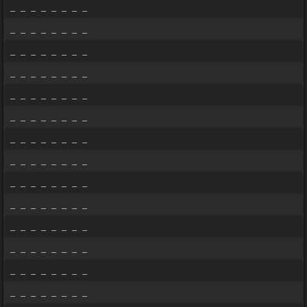
_ _ _ _ _ _ _ _
_ _ _ _ _ _ _ _
_ _ _ _ _ _ _ _
_ _ _ _ _ _ _ _
_ _ _ _ _ _ _ _
_ _ _ _ _ _ _ _
_ _ _ _ _ _ _ _
_ _ _ _ _ _ _ _
_ _ _ _ _ _ _ _
_ _ _ _ _ _ _ _
_ _ _ _ _ _ _ _
_ _ _ _ _ _ _ _
_ _ _ _ _ _ _ _
_ _ _ _ _ _ _ _