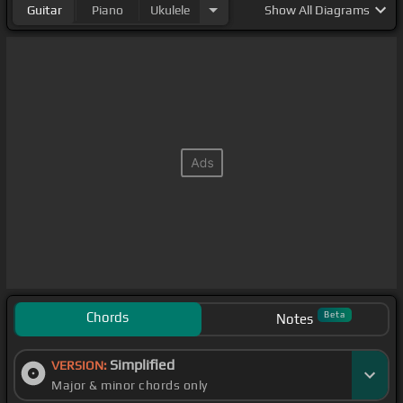
Guitar
Piano
Ukulele
Show
All Diagrams
Chords
Beta
Notes
Simplified
VERSION:
Major & minor chords only