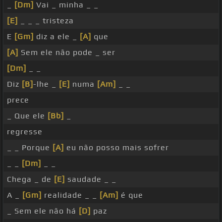
_
[Dm]
Vai _ minha _ _
[E]
_ _ _ tristeza
E
[Gm]
diz a ele _
[A]
que
[A]
Sem ele não pode _ ser
[Dm]
_ _
Diz
[B]
-lhe _
[E]
numa
[Am]
_ _
prece
_ Que ele
[Bb]
_
regresse
_ _ Porque
[A]
eu não posso mais sofrer
_ _
[Dm]
_ _
Chega _ de
[E]
saudade _ _
A _
[Gm]
realidade _ _
[Am]
é que
_ Sem ele não há
[D]
paz