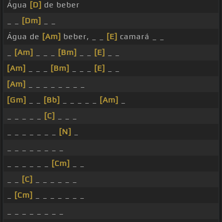
Água
[D]
de beber
_ _
[Dm]
_ _
Água de
[Am]
beber, _ _
[E]
camará _ _
_
[Am]
_ _ _
[Bm]
_ _
[E]
_ _
[Am]
_ _ _
[Bm]
_ _ _
[E]
_ _
[Am]
_ _ _ _ _ _ _ _
[Gm]
_ _
[Bb]
_ _ _ _ _
[Am]
_
_ _ _ _ _
[C]
_ _ _
_ _ _ _ _ _ _
[N]
_
_ _ _ _ _ _ _ _
_ _ _ _ _ _
[Cm]
_ _
_ _
[C]
_ _ _ _ _ _
_
[Cm]
_ _ _ _ _ _ _
_ _ _ _ _ _ _ _