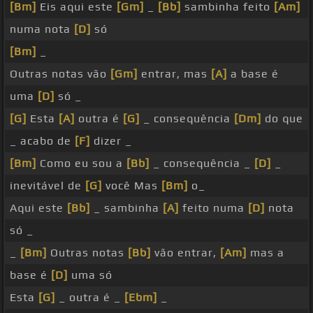
[Bm]
Eis aqui este
[Gm]
_
[Bb]
sambinha feito
[Am]
numa nota
[D]
só
[Bm]
_
Outras notas vão
[Gm]
entrar, mas
[A]
a base é
uma
[D]
só _
[G]
Esta
[A]
outra é
[G]
_ consequência
[Dm]
do que
_ acabo de
[F]
dizer _
[Bm]
Como eu sou a
[Bb]
_ consequência _
[D]
_
inevitável de
[G]
você Mas
[Bm]
o_
Aqui este
[Bb]
_ sambinha
[A]
feito numa
[D]
nota
só _
_
[Bm]
Outras notas
[Bb]
vão entrar,
[Am]
mas a
base é
[D]
uma só
Esta
[G]
_ outra é _
[Ebm]
_