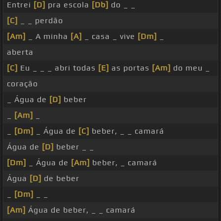
Entrei
[D]
pra escola
[Db]
do _ _
[C]
_ _ perdão
[Am]
_ A minha
[A]
_ casa _ vive
[Dm]
_
aberta
[C]
Eu _ _ _ abri todas
[E]
as portas
[Am]
do meu _
coração
_ Água de
[D]
beber
_
[Am]
_
_
[Dm]
_ Água de
[C]
beber, _ _ camará
Água de
[D]
beber _ _
[Dm]
_ Água de
[Am]
beber, _ camará
Água
[D]
de beber
_
[Dm]
_ _
[Am]
Água de beber, _ _ camará