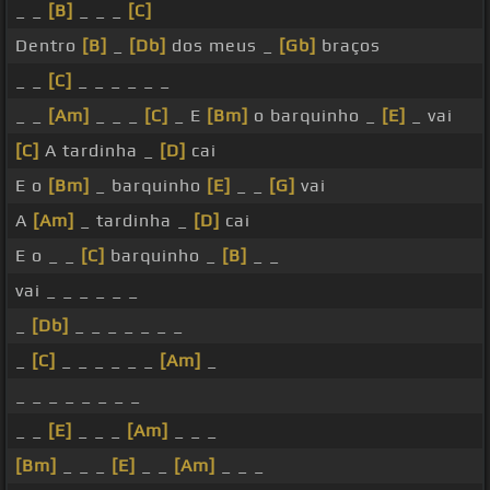
_ _
[B]
_ _ _
[C]
Dentro
[B]
_
[Db]
dos meus _
[Gb]
braços
_ _
[C]
_ _ _ _ _ _
_ _
[Am]
_ _ _
[C]
_ E
[Bm]
o barquinho _
[E]
_ vai
[C]
A tardinha _
[D]
cai
E o
[Bm]
_ barquinho
[E]
_ _
[G]
vai
A
[Am]
_ tardinha _
[D]
cai
E o _ _
[C]
barquinho _
[B]
_ _
vai _ _ _ _ _ _
_
[Db]
_ _ _ _ _ _ _
_
[C]
_ _ _ _ _ _
[Am]
_
_ _ _ _ _ _ _ _
_ _
[E]
_ _ _
[Am]
_ _ _
[Bm]
_ _ _
[E]
_ _
[Am]
_ _ _