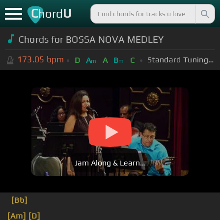
C
U
hord
Chords for BOSSA NOVA MEDLEY
173.05
bpm
Standard Tuning (EADGBE)
D
A
A
B
C
m
m
Jam Along & Learn...
[Bb]
[Am]
[D]