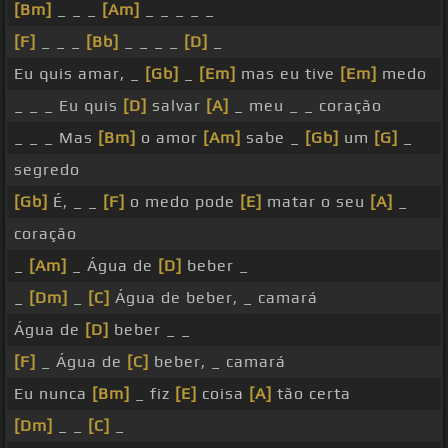
[Bm]
_ _ _
[Am]
_ _ _ _ _
[F]
_ _ _
[Bb]
_ _ _ _
[D]
_
Eu quis amar, _
[Gb]
_
[Em]
mas eu tive
[Em]
medo
_ _ _ Eu quis
[D]
salvar
[A]
_ meu _ _ coração
_ _ _ Mas
[Bm]
o amor
[Am]
sabe _
[Gb]
um
[G]
_
segredo
[Gb]
É, _ _
[F]
o medo pode
[E]
matar o seu
[A]
_
coração
_
[Am]
_ Água de
[D]
beber _
_
[Dm]
_
[C]
Água de beber, _ camará
Água de
[D]
beber _ _
[F]
_ Água de
[C]
beber, _ camará
Eu nunca
[Bm]
_ fiz
[E]
coisa
[A]
tão certa
[Dm]
_ _
[C]
_