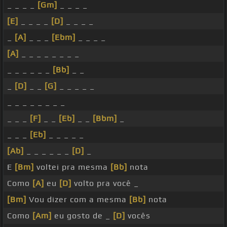
_ _ _ _
[Gm]
_ _ _ _
[E]
_ _ _ _
[D]
_ _ _ _
_
[A]
_ _ _
[Ebm]
_ _ _ _
[A]
_ _ _ _ _ _ _ _
_ _ _ _ _ _
[Bb]
_ _
_
[D]
_ _
[G]
_ _ _ _ _
_ _ _ _ _ _ _ _
_ _ _
[F]
_ _
[Eb]
_ _
[Bbm]
_
_ _ _
[Eb]
_ _ _ _ _
[Ab]
_ _ _ _ _ _
[D]
_
E
[Bm]
voltei pra mesma
[Bb]
nota
Como
[A]
eu
[D]
volto pra você _
[Bm]
Vou dizer com a mesma
[Bb]
nota
Como
[Am]
eu gosto de _
[D]
vocês