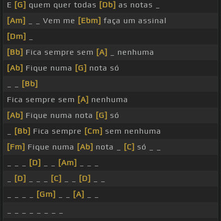
E
[G]
quem quer todas
[Db]
as notas _
[Am]
_ _ Vem me
[Ebm]
faça um assinal
[Dm]
_
[Bb]
Fica sempre sem
[A]
_ nenhuma
[Ab]
Fique numa
[G]
nota só
_ _
[Bb]
Fica sempre sem
[A]
nenhuma
[Ab]
Fique numa nota
[G]
só
_
[Bb]
Fica sempre
[Cm]
sem nenhuma
[Fm]
Fique numa
[Ab]
nota _
[C]
só _ _
_ _ _
[D]
_ _
[Am]
_ _ _
_
[D]
_ _ _
[C]
_ _
[D]
_ _
_ _ _ _
[Gm]
_ _
[A]
_ _
_ _ _ _ _ _ _ _