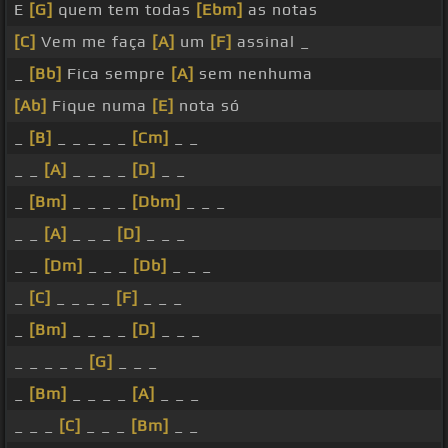
E
[G]
quem tem todas
[Ebm]
as notas
[C]
Vem me faça
[A]
um
[F]
assinal _
_
[Bb]
Fica sempre
[A]
sem nenhuma
[Ab]
Fique numa
[E]
nota só
_
[B]
_ _ _ _ _
[Cm]
_ _
_ _
[A]
_ _ _ _
[D]
_ _
_
[Bm]
_ _ _ _
[Dbm]
_ _ _
_ _
[A]
_ _ _
[D]
_ _ _
_ _
[Dm]
_ _ _
[Db]
_ _ _
_
[C]
_ _ _ _
[F]
_ _ _
_
[Bm]
_ _ _ _
[D]
_ _ _
_ _ _ _ _
[G]
_ _ _
_
[Bm]
_ _ _ _
[A]
_ _ _
_ _ _
[C]
_ _ _
[Bm]
_ _