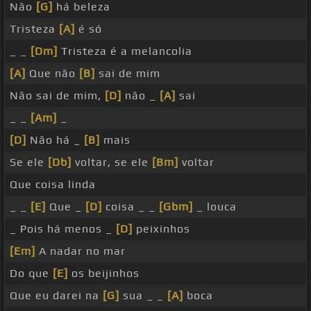
Não
[G]
há beleza
Tristeza
[A]
é só
_ _
[Dm]
Tristeza é a melancolia
[A]
Que não
[B]
sai de mim
Não sai de mim,
[D]
não _
[A]
sai
_ _
[Am]
_
[D]
Não há _
[B]
mais
Se ele
[Db]
voltar, se ele
[Bm]
voltar
Que coisa linda
_ _
[E]
Que _
[D]
coisa _ _
[Gbm]
_ louca
_ Pois há menos _
[D]
peixinhos
[Em]
A nadar no mar
Do que
[E]
os beijinhos
Que eu darei na
[G]
sua _ _
[A]
boca