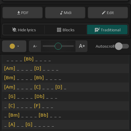
PDF
Midi
Edit
Hide lyrics
Blocks
Traditional
Autoscroll
_ _ _ _
[Bb]
_ _ _ _
[Am]
_ _ _ _
[D]
_ _ _ _
[Bm]
_ _ _ _
[Bb]
_ _ _ _
[Am]
_ _ _ _
[C]
_ _ _
[D]
_
_
[G]
_ _ _ _
[Db]
_ _ _
_
[C]
_ _ _ _
[F]
_ _ _
_
[Bm]
_ _ _ _
[Bb]
_ _ _
_
[A]
_ _
[G]
_ _ _ _ _