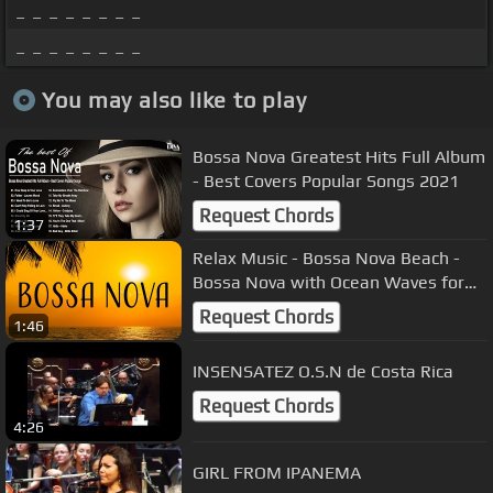
_ _ _ _ _ _ _ _
_ _ _ _ _ _ _ _
You may also like to play
Bossa Nova Greatest Hits Full Album
- Best Covers Popular Songs 2021
Request Chords
1:37
Relax Music - Bossa Nova Beach -
Bossa Nova with Ocean Waves for
Relax
Request Chords
1:46
INSENSATEZ O.S.N de Costa Rica
Request Chords
4:26
GIRL FROM IPANEMA