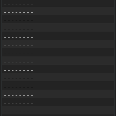
_ _ _ _ _ _ _ _
_ _ _ _ _ _ _ _
_ _ _ _ _ _ _ _
_ _ _ _ _ _ _ _
_ _ _ _ _ _ _ _
_ _ _ _ _ _ _ _
_ _ _ _ _ _ _ _
_ _ _ _ _ _ _ _
_ _ _ _ _ _ _ _
_ _ _ _ _ _ _ _
_ _ _ _ _ _ _ _
_ _ _ _ _ _ _ _
_ _ _ _ _ _ _ _
_ _ _ _ _ _ _ _