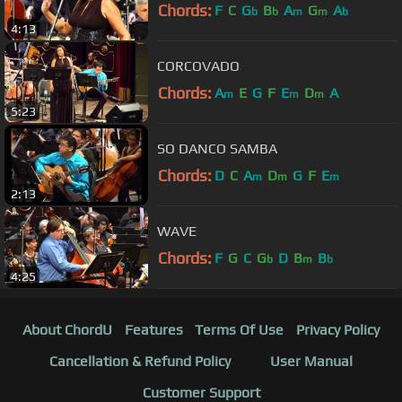
Chords:
F
C
G
B
A
G
A
b
b
m
m
b
4:13
CORCOVADO
Chords:
A
E
G
F
E
D
A
m
m
m
5:23
SO DANCO SAMBA
Chords:
D
C
A
D
G
F
E
m
m
m
2:13
WAVE
Chords:
F
G
C
G
D
B
B
b
m
b
4:25
About ChordU
Features
Terms Of Use
Privacy Policy
Cancellation & Refund Policy
User Manual
Customer Support