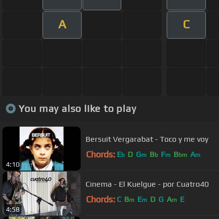
A
C
You may also like to play
Bersuit Vergarabat - Toco y me voy
Chords:
E
D
G
B
F
B
A
b
m
b
m
bm
m
4:10
Cinema - El Kuelgue - por Cuatro40
Chords:
C
B
E
D
G
A
E
m
m
m
4:58