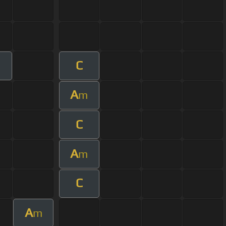
C
A
m
C
A
m
C
A
m