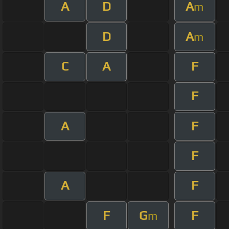
A
D
A
m
D
A
m
C
A
F
F
A
F
F
A
F
F
G
F
m