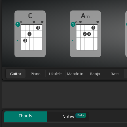
C
A
m
1
1
1
1
2
2
3
3
Guitar
Piano
Ukulele
Mandolin
Banjo
Bass
Chords
Beta
Notes