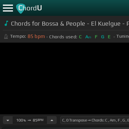
C
U
hord
Chords for Bossa & People - El Kuelgue -
85
bpm
Tempo:
Tunin
Chords used:
C
A
F
G
E
m
100
➙
85
BPM
%