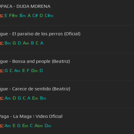
PACA - DUDA MORENA
s:
E
F#
B
A
C#
D
C#
m
m
m
gue - El paraíso de los perros (Oficial)
s:
B
G
D
A
B
C
A
m
m
lgue - Bossa and people (Beatriz)
s:
G
C
A
E
F
D
D
m
m
lgue - Carece de sentido (Beatriz)
s:
A
D
G
C
A
E
B
m
m
m
aga - La Maga | Video Oficial
s:
A
E
G
E
C
A
D
m
m
bm
m