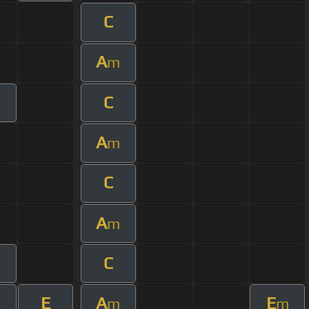
C
A
m
C
A
m
C
A
m
C
E
A
E
m
m