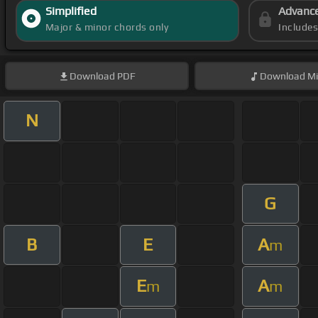
Simplified
Advanc
Major & minor chords only
Include
Download
PDF
Download
Mi
N
G
B
E
A
m
E
A
m
m