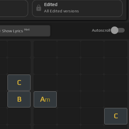
Edited
All Edited versions
Hint
Autoscroll
Show
Lyrics
C
B
A
m
C