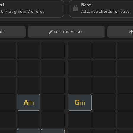
ed
Bass
s 6,7,aug,hdim7 chords
Advance chords for bass
di
Edit
This Version
A
G
m
m