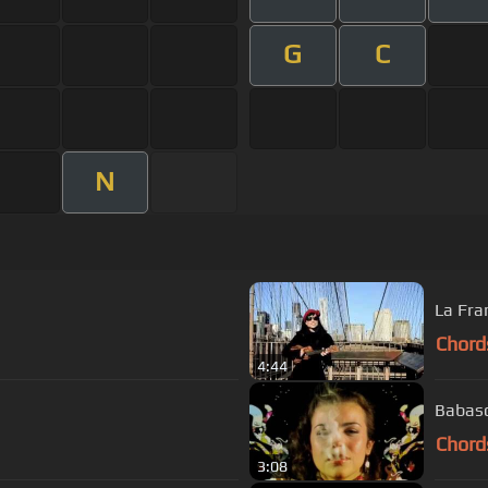
G
C
N
La Fra
Chord
4:44
Babasón
Chord
3:08