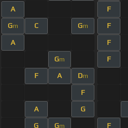
A
F
G
C
G
F
m
m
A
F
G
F
m
F
A
D
m
F
A
G
G
G
F
m