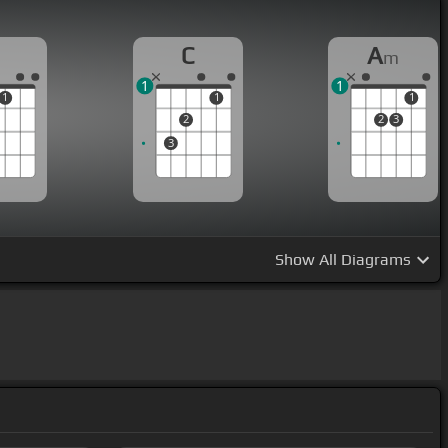
C
A
m
1
1
1
1
1
2
2
3
3
Show
All Diagrams