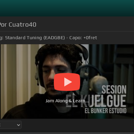
 Por Cuatro40
g:
Standard Tuning (EADGBE)
Capo:
+0
fret
Jam Along & Learn...