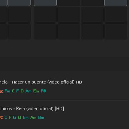
nela - Hacer un puente (video oficial) HD
s:
F
C
F
D
A
E
F#
m
m
m
icos - Risa (video oficial) [HD]
s:
C
F
G
D
E
A
B
m
m
m