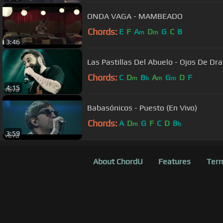
ONDA VAGA - MAMBEADO
Chords:
E
F
A
D
G
C
B
m
m
3:46
Las Pastillas Del Abuelo - Ojos De Dr
Chords:
C
D
B
A
G
D
F
m
b
m
m
4:15
Babasónicos - Puesto (En Vivo)
Chords:
A
D
G
F
C
D
B
m
b
3:59
About ChordU
Features
Term