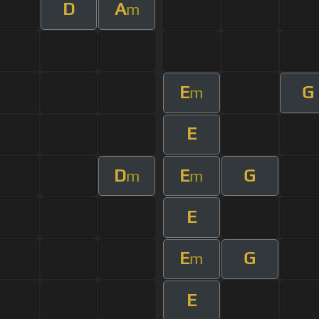
D
A
m
E
G
m
E
D
E
G
m
m
E
E
G
m
E