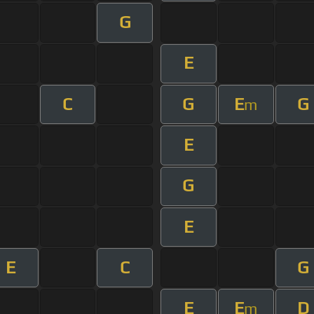
G
E
C
G
E
G
m
E
G
E
E
C
G
E
E
D
m