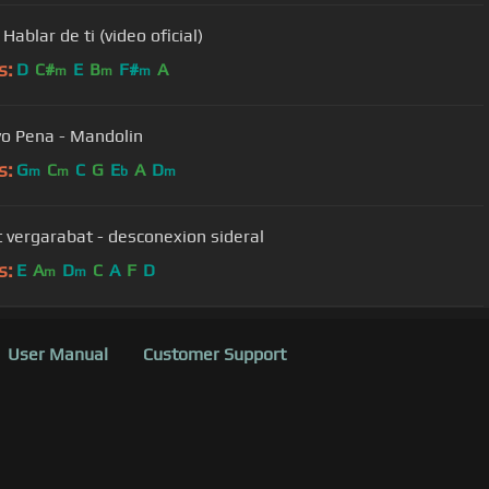
Hablar de ti (video oficial)
s:
D
C#
E
B
F#
A
m
m
m
o Pena - Mandolin
s:
G
C
C
G
E
A
D
m
m
b
m
t vergarabat - desconexion sideral
s:
E
A
D
C
A
F
D
m
m
User Manual
Customer Support