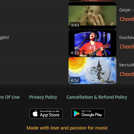
Gepe - 
Chord
3:43
agón!
Gustav
Chord
4:12
bersui
Chord
4:52
s Of Use
Privacy Policy
Cancellation & Refund Policy
Made with love and passion for music