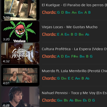
El Kuelgue - El Paraíso de los perros (
Chords:
G
D
B
A
E
A
B
m
m
m
5:10
Viejas Locas - Me Gustas Mucho
Chords:
E
A
E
B
D
B
A
m
m
b
3:20
Cultura Profética - La Espera (Video Of
Chords:
A
D
E
F#
B
B
G
m
m
m
4:32
Muerdo ft. Lola Membrillo (Perotá Chi
Chords:
G
D
E
C
A
B
A
m
m
b
4:01
Nahuel Pennisi - Toco y Me Voy (En Es
Chords:
G
B
A
B
E
D
G
m
b
b
bm
b
4:28