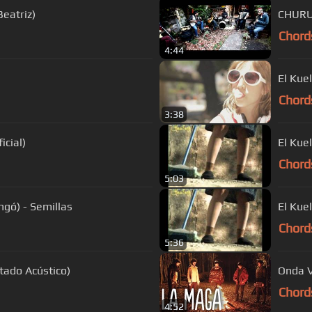
Beatriz)
CHURU
Chord
4:44
El Kuel
Chord
3:38
icial)
El Kue
Chord
5:03
ngó) - Semillas
El Kue
Chord
5:36
tado Acústico)
Onda V
Chord
4:52