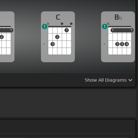
[Ab]
판타지야 모든 걸
[Bb]
벌겠어 넌 내가 내가
[C]
가질
 도대체 왜 너란 내가 내 마음에 박혀니까 찢어진
[D]
[C]
C
B
b
 you love
[C]
me?
[Gm]
Do you love
[C]
me? Do
[Gm]
1
1
1
1
1
1
1
1
1
1
Gm]
Do
[C]
you love me?
[Ab]
[Bb]
Ring ring 너를
[C]
내
2
2
복도
[Ab]
하겠어
[Bb]
Ring ring
[Fm]
너는
[C]
나의
[Ab]
3
2
3
4
m]
let 널
[C]
들키기 위한 plan 왜 같이 이렇게 난리야
[B]
 입을 맞추고 그런 너를 상상조차 하기 싫어 이 주문에
Do
[C]
you love me? 내게 주문을 걸어봐 너만으로도 슬퍼
Show
All Diagrams
[Bb]
ring 너를
[C]
내게
[Ab]
가져가줘
[Bb]
뭐라도 난
[F]
너는 나의
[Cm]
판타지야 모든 걸
[Bb]
벌겠어 넌 내가 내
그런
[Gm]
내가 너 때문에
[C]
돌아내가 독한 난 우렁난
가 아니자 널 만날 때가 또 또
[N]