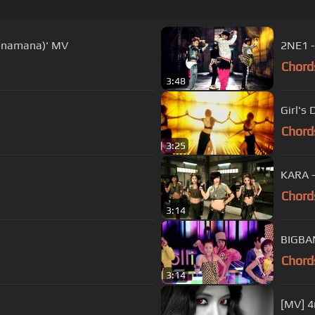
amana)' MV
2NE1 -
Chord
3:48
Girl's
Chord
3:25
KARA
Chord
3:14
BIGBA
Chord
3:14
[MV] 4