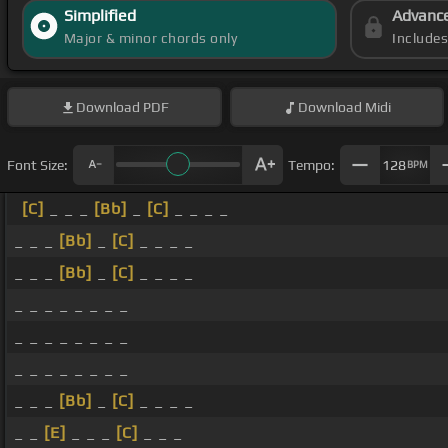
Simplified
Advanc
Major & minor chords only
Include
Download
PDF
Download
Midi
Font Size:
Tempo:
128
BPM
[C]
_ _ _
[Bb]
_
[C]
_ _ _ _
_ _ _
[Bb]
_
[C]
_ _ _ _
_ _ _
[Bb]
_
[C]
_ _ _ _
_ _ _ _ _ _ _ _
_ _ _ _ _ _ _ _
_ _ _ _ _ _ _ _
_ _ _
[Bb]
_
[C]
_ _ _ _
_ _
[E]
_ _ _
[C]
_ _ _