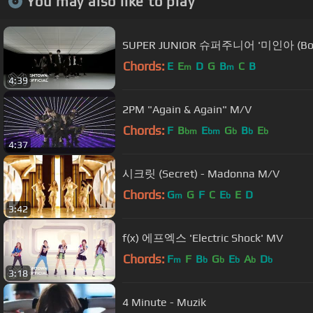
You may also like to play
SUPER JUNIOR 슈퍼주니어 '미인아 (Bon
Chords:
E
E
D
G
B
C
B
m
m
4:39
2PM "Again & Again" M/V
Chords:
F
B
E
G
B
E
bm
bm
b
b
b
4:37
시크릿 (Secret) - Madonna M/V
Chords:
G
G
F
C
E
E
D
m
b
3:42
f(x) 에프엑스 'Electric Shock' MV
Chords:
F
F
B
G
E
A
D
m
b
b
b
b
b
3:18
4 Minute - Muzik