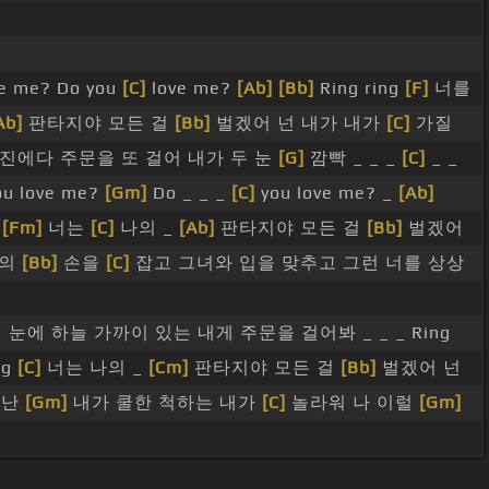
e me? Do you
[C]
love me?
[Ab]
[Bb]
Ring ring
[F]
너를
Ab]
판타지야 모든 걸
[Bb]
벌겠어 넌 내가 내가
[C]
가질
진에다 주문을 또 걸어 내가 두 눈
[G]
깜빡 _ _ _
[C]
_ _
u love me?
[Gm]
Do _ _ _
[C]
you love me? _
[Ab]
g
[Fm]
너는
[C]
나의 _
[Ab]
판타지야 모든 걸
[Bb]
벌겠어
녀의
[Bb]
손을
[C]
잡고 그녀와 입을 맞추고 그런 너를 상상
 내 눈에 하늘 가까이 있는 내게 주문을 걸어봐 _ _ _ Ring
ng
[C]
너는 나의 _
[Cm]
판타지야 모든 걸
[Bb]
벌겠어 넌
렁난
[Gm]
내가 쿨한 척하는 내가
[C]
놀라워 나 이럴
[Gm]