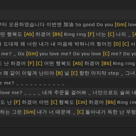
부터 오픈하였습니다 이번엔 加油 So good Do you
[Gm]
lov
떤 행복도
[Ab]
하겠어
[Bb]
Ring ring
[F]
너는
[C]
나의 _
[
 도대체 왜 너란 내가 내 마음에 박혀니까 찢어진
[D]
[C]
사
 me? _ Do
[Gm]
you love me? Do you love
[C]
me? Do yo
 난 하겠어
[F]
[C]
어떤 행복도
[Ab]
하겠어
[Bb]
Ring rin
an 왜 같이 이렇게 난리야
[B]
널
[C]
향한 마지막 step _ 그
e? _ _ _ _ _ _ _ _ _ _ _
 love me? _ _ _ _ 내게 주문을 걸어봐 _ 너만으로도 슬퍼
도 난
[F]
하겠어 어떤
[C]
행복도
[Cm]
하겠어
[Bb]
Ring ri
하는 그런
[Gm]
내가 너 때문에 _
[C]
돌아내가 독한 난 우