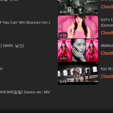
Chord
4:00
Girl'
 You Can' MV (Korean Ver.)
(Dance
Chord
3:32
) (With. 낯선)
4MINU
Chord
3:42
/V
f(x) 
Chord
3:49
l Bill(킬빌) Dance ver. MV