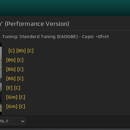
a' (Performance Version)
Tuning:
Standard Tuning (EADGBE)
Capo:
+0
fret
[C]
[Bb]
[C]
[Bb]
[C]
[Bb]
[C]
[Bb]
[C]
[E]
[C]
[Gm]
[C]
[Gm]
[C]
[Bb]
[C]
2016.02.11. 콘서트 본 영상은 프리지시로부터 
me? Do you
[C]
love me?
[Ab]
[Bb]
Ring ring
[F]
너를