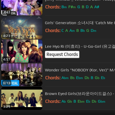
Chords:
B
F#
G
B
D
A
A#
m
m
3:41
Girls' Generation 소녀시대 'Catch Me If
Chords:
C
A
A
B
B
G
D
m
b
m
4:23
Lee Hyo Ri (이효리) - U-Go-Girl (유고걸
Request Chords
4:57
Wonder Girls "NOBODY (Kor. Ver)" M
Chords:
A
B
E
D
B
G
E
bm
b
bm
b
b
b
6:13
Brown Eyed Girls(브라운아이드걸스) - Kil
Chords:
A
G
B
E
E
D
G
b
b
bm
b
b
bm
3:29