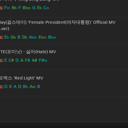
s:
F
B
F
B
G
E
C
m
b
bm
b
m
s Day(걸스데이) 'Female President(여자대통령)' Official MV
.ver)
s:
E
G
B
D
A
E
B
b
b
b
bm
bm
bm
TE(포미닛) - 싫어(Hate) MV
s:
E
C#
D
A
F#
A#
F#
m
에프엑스 'Red Light' MV
s:
G
E
A
D
B
A
B
b
m