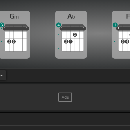
떤 행복도
[Ab]
하겠어
[Bb]
Ring ring
[F]
너는
[C]
나의
거야 못 참아
[Bb]
더운
[C]
내가 이러되가 정신을 멈춰내가
G
A
F
m
b
사진에다 주문을 또 걸어 내가 두 눈
[G]
깜빡
[C]
[Gm]
Do
3
4
1
1
1
1
1
1
1
1
1
1
1
1
1
1
you love me? Do you love
[C]
me? Do you love me?
[
2
게
[Ab]
가져가줘
[Gm]
뭐라도 난 하겠어
[F]
[C]
어떤 행
2
3
3
4
3
4
판타지야 모든 걸
[Bb]
벌겠어 I'm
[C]
the fool who I
[G
널
[C]
향한 마지막 step 그녀의
[Bb]
손을
[C]
잡고 그녀와
[Gm]
영원을 실어 Do you love me? Do you love me? 
내 눈에 하늘 가까이 있는 내게 주문을 걸어봐 Ring
[Fm]
하겠어 어떤
[C]
행복도
[Cm]
하겠어
[Bb]
Ring ring
[C]
가 다
[Gm]
뺏어 이러다 미쳐 내가
[C]
여리러 뒤섹하는 
[Gm]
내가 쿨한 척하는 내가
[C]
놀라워 나 이럴
[Gm]
때