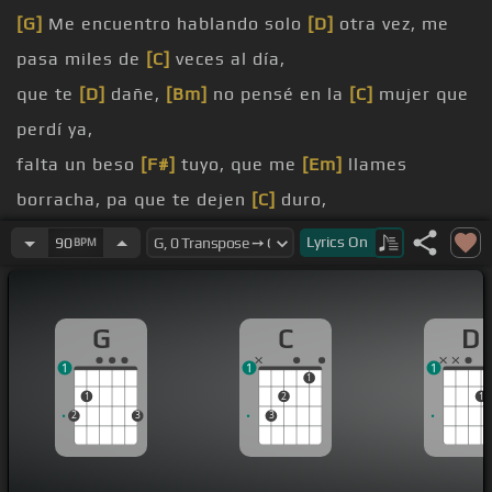
[G]
Me encuentro hablando solo
[D]
otra vez, me
pasa miles de
[C]
veces al día,
que te
[D]
dañe,
[Bm]
no pensé en la
[C]
mujer que
perdí ya,
falta un beso
[F#]
tuyo, que me
[Em]
llames
borracha, pa que te dejen
[C]
duro,
falta un beso
[Bm]
tuyo, hacerte
[Em]
lo que
Lyrics
On
90
BPM
entiendo, me ves de
[G]
[C]
orgullo,
mojados, ojalá pudiera devolver el pasado,
G
C
D
helado, no sé
[Em]
que es pero hay algo que nos
1
1
1
mantiene atados,
1
1
2
1
labios, todos cometen
[D]
errores pero el hombre
2
3
3
es más sabio,