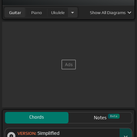
Guitar
Piano
Ukulele
Show
All Diagrams
Chords
Beta
Notes
Simplified
VERSION: