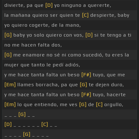
divierte, pa que
[D]
yo ninguno a quererte,
la mañana quiero ser quien te
[C]
despierte, baby
yo quiero cogerte, de la mano,
[G]
baby yo solo quiero con vos,
[D]
si te tengo a ti
no me hacen falta dos,
[G]
me enamore no sé ni como sucedió, tu eres la
mujer que tanto le pedí adiós,
y me hace tanta falta un beso
[F#]
tuyo, que me
[Em]
llames borracha, pa que
[G]
te dejen duro,
y me hace tanta falta un beso
[F#]
tuyo, hacerte
[Em]
lo que entiendo, me ves
[G]
de
[C]
orgullo,
_ _ _
[G]
_ _
[D]
_ _ _ _ _ _
[C]
_ _
_ _ _ _
[G]
_ _ _ _