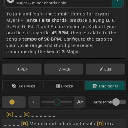
Major & minor chords only
To jam and learn the simple chords for Bryant
Myers -
Tanta Falta chords
, practice playing D, C,
G, Em, G, F#, D and Em in sequence. Kick off your
practice at a gentle
45 BPM
, then escalate to the
song's
tempo of 90 BPM
. Configure the capo to
your vocal range and chord preference,
remembering the
key of G Major
.
PDF
Midi
Edit
Hide lyrics
Blocks
Traditional
Autoscroll
[N]
_ _
[C]
_ _ _ _ _ _
_ _ _ _
[G]
Me encuentro hablando solo
[D]
otra