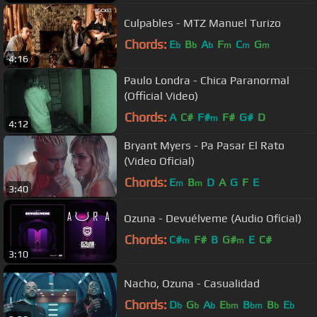
Culpables - MTZ Manuel Turizo
Chords:
E
B
A
F
C
G
b
b
b
m
m
m
4:16
Paulo Londra - Chica Paranormal
(Official Video)
Chords:
A
C#
F#
F#
G#
D
m
4:12
Bryant Myers - Pa Pasar El Rato
(Video Oficial)
Chords:
E
B
D
A
G
F
E
m
m
3:40
Ozuna - Devuélveme (Audio Oficial)
Chords:
C#
F#
B
G#
E
C#
m
m
3:10
Nacho, Ozuna - Casualidad
Chords:
D
G
A
E
B
B
E
b
b
b
bm
bm
b
b