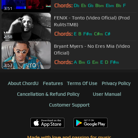
Chords:
D
E
G
B
E
B
F
b
b
b
bm
bm
b
3:51
FENIX - Tonto (Video Oficial) (Prod
RulitsTMB)
Chords:
E
B
F#
C#
C#
m
m
2:58
Bryant Myers - No Eres Mia (Video
Oficial)
Chords:
A
B
G
E
E
D
F#
m
m
m
3:53
About ChordU
Features
Terms Of Use
Privacy Policy
Cancellation & Refund Policy
User Manual
Customer Support
Made with love and passion for music