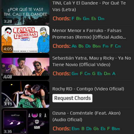
TINI, Cali Y El Dandee - Por Qué Te
Vas (Letra)
Chords:
F
B
G
E
D
b
m
b
m
3:28
Menor Menor x Farruko - Falsas
Promesas (Remix) [Official Audio
Video]
Chords:
A
B
D
B
F
F
C
b
b
b
bm
m
m
4:05
Sebastián Yatra, Mau y Ricky - Ya No
Tiene Novio (Official Video)
Chords:
G
F
C
G
E
D
A
m
m
b
m
4:08
Rochy RD - Contigo (Video Oficial)
Request Chords
3:19
Ozuna - Coméntale (Feat. Akon)
(Audio Oficial)
Chords:
E
B
D
G
E
F
B
bm
b
b
b
bm
3:36