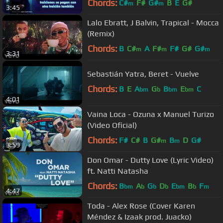
Chords:
C#
F#
G#
B
E
G#
m
m
3:45
Lalo Ebratt, J Balvin, Trapical - Mocca
(Remix)
Chords:
B
C#
A
F#
F#
G#
G#
m
m
m
3:31
Sebastián Yatra, Beret - Vuelve
Chords:
B
E
A
G
B
E
C
bm
b
bm
bm
4:01
Vaina Loca - Ozuna x Manuel Turizo
(Video Oficial)
Chords:
F#
C#
B
G#
B
D
G#
m
m
3:59
Don Omar - Dutty Love (Lyric Video)
ft. Natti Natasha
Chords:
B
A
G
D
E
B
F
bm
b
b
b
bm
b
m
4:47
Toda - Alex Rose (Cover Karen
Méndez & Izaak prod. Juacko)