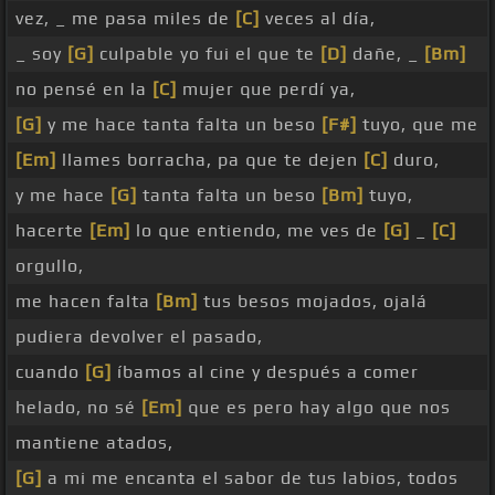
vez, _ me pasa miles de
[C]
veces al día,
_ soy
[G]
culpable yo fui el que te
[D]
dañe, _
[Bm]
no pensé en la
[C]
mujer que perdí ya,
[G]
y me hace tanta falta un beso
[F#]
tuyo, que me
[Em]
llames borracha, pa que te dejen
[C]
duro,
y me hace
[G]
tanta falta un beso
[Bm]
tuyo,
hacerte
[Em]
lo que entiendo, me ves de
[G]
_
[C]
orgullo,
me hacen falta
[Bm]
tus besos mojados, ojalá
pudiera devolver el pasado,
cuando
[G]
íbamos al cine y después a comer
helado, no sé
[Em]
que es pero hay algo que nos
mantiene atados,
[G]
a mi me encanta el sabor de tus labios, todos