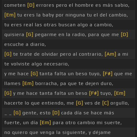
cometen
[D]
errores pero el hombre es más sabio,
[Em]
tu eres la baby por ninguna tu el del cambio,
tu eres real las otras buscan algo a cambio,
quisiera
[G]
pegarme en la radio, para que me
[D]
escuche a diario,
[G]
te trate de olvidar pero al contrario,
[Am]
a mi
te volviste algo necesario,
y me hace
[G]
tanta falta un beso tuyo,
[F#]
que me
llames
[Em]
borracha, pa que te dejen duro,
[G]
y me hace tanta falta un beso
[F#]
tuyo,
[Em]
hacerte lo que entiendo, me
[G]
ves de
[C]
orgullo,
_ _
[G]
gente, esto
[D]
cada día se hace más
fuerte, un día
[Em]
para otro cambio mi suerte,
no quiero que venga la siguiente, y déjame