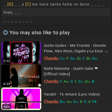
_
[D]
_ _ y
[C]
me hace tanta falta un beso _ _ _ _
tuyo, _ _
_ _ _ _ _ _ _ _
You may also like to play
Justin Quiles - Me Frontió - Dimelo
Flow, Alex Rose, Gigolo y La Exce -
Audio Oficial
Chords:
C
F
G
E
C
B
D
m
m
b
b
m
3:32
Natti Natasha - Quién Sabe ❤
[Official Video]
Chords:
F
A
G
C
E
D
B
m
m
m
4:39
Yandel - Te Amaré (Lyric Video)
Chords:
B
A
E
B
G
A
F#
m
m
m
4:00