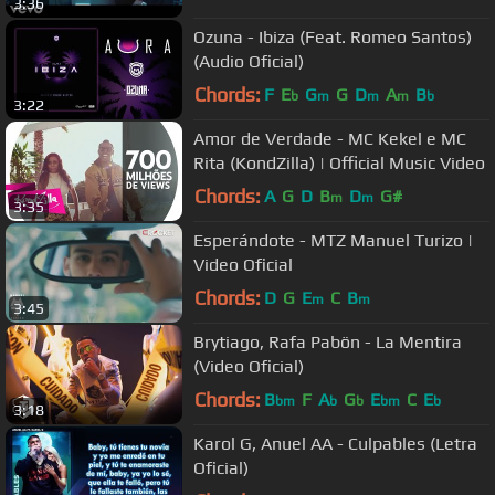
3:36
Ozuna - Ibiza (Feat. Romeo Santos)
(Audio Oficial)
Chords:
F
E
G
G
D
A
B
b
m
m
m
b
3:22
Amor de Verdade - MC Kekel e MC
Rita (KondZilla) | Official Music Video
Chords:
A
G
D
B
D
G#
m
m
3:35
Esperándote - MTZ Manuel Turizo |
Video Oficial
Chords:
D
G
E
C
B
m
m
3:45
Brytiago, Rafa Pabön - La Mentira
(Video Oficial)
Chords:
B
F
A
G
E
C
E
bm
b
b
bm
b
3:18
Karol G, Anuel AA - Culpables (Letra
Oficial)