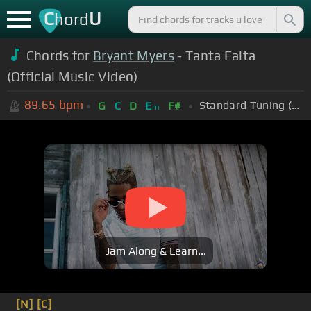
C
U
hord
Chords for
Bryant Myers
- Tanta Falta
(Official Music Video)
89.65
bpm
Standard Tuning (EADGBE)
G
C
D
E
F#
m
Jam Along & Learn...
[N]
[C]