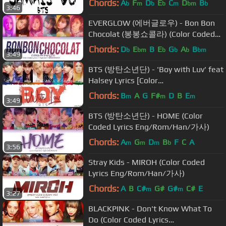
Chords:
A
F
D
E
C
D
B
b
m
b
b
m
bm
b
3:46
EVERGLOW (에버글로우) - Bon Bon
Chocolat (봉봉쇼콜라) (Color Coded
Lyrics Eng/Rom/Han/가사)
Chords:
D
E
B
E
G
A
B
b
bm
b
b
b
bm
3:49
BTS (방탄소년단) - 'Boy with Luv' feat
Halsey Lyrics [Color
Coded_Han_Rom_Eng]
Chords:
B
A
G
F#
D
B
E
m
m
m
3:49
BTS (방탄소년단) - HOME (Color
Coded Lyrics Eng/Rom/Han/가사)
Chords:
A
G
D
B
F
C
A
m
m
m
b
3:56
Stray Kids - MIROH (Color Coded
Lyrics Eng/Rom/Han/가사)
Chords:
A
B
C#
G#
G#
C#
E
m
m
3:27
BLACKPINK - Don't Know What To
Do (Color Coded Lyrics