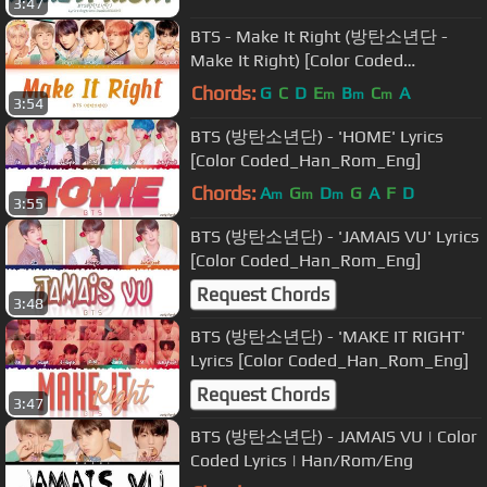
3:47
BTS - Make It Right (방탄소년단 -
Make It Right) [Color Coded
Lyrics/Han/Rom/Eng/가사]
Chords:
G
C
D
E
B
C
A
m
m
m
3:54
BTS (방탄소년단) - 'HOME' Lyrics
[Color Coded_Han_Rom_Eng]
Chords:
A
G
D
G
A
F
D
m
m
m
3:55
BTS (방탄소년단) - 'JAMAIS VU' Lyrics
[Color Coded_Han_Rom_Eng]
Request Chords
3:48
BTS (방탄소년단) - 'MAKE IT RIGHT'
Lyrics [Color Coded_Han_Rom_Eng]
Request Chords
3:47
BTS (방탄소년단) - JAMAIS VU | Color
Coded Lyrics | Han/Rom/Eng