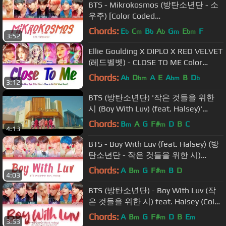
BTS - Mikrokosmos (방탄소년단 - 소
우주) [Color Coded
Lyrics/Han/Rom/Eng/가사]
Chords:
E
C
B
A
G
E
F
b
m
b
b
m
bm
3:52
Ellie Goulding X DIPLO X RED VELVET
(레드벨벳) - CLOSE TO ME Color
Coded 가사/Lyrics [Han|Rom|Eng]
Chords:
A
D
A
E
A
B
D
b
bm
bm
b
3:12
BTS (방탄소년단) '작은 것들을 위한
시 (Boy With Luv) (feat. Halsey)'
Official MV
Chords:
B
A
G
F#
D
B
C
m
m
4:13
BTS - Boy With Luv (feat. Halsey) (방
탄소년단 - 작은 것들을 위한 시)
[Color Coded Lyrics/Han/Rom/Eng/가
Chords:
A
B
G
F#
B
D
m
m
4:03
사]
BTS (방탄소년단) - Boy With Luv (작
은 것들을 위한 시) feat. Halsey (Color
Coded Lyrics Eng/Rom/Han/가사)
Chords:
A
B
G
F#
D
B
E
m
m
m
3:53