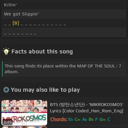
Killin'
We got Slippin'
_ _
[B]
_ _ _ _ _ _ _ _ _ _ _
_ _ _ _ _ _ _ _
Facts about this song
This song finds its place within the MAP OF THE SOUL : 7
album.
You may also like to play
BTS (방탄소년단) - 'MIKROKOSMOS'
Lyrics [Color Coded_Han_Rom_Eng]
Chords:
E
C
A
B
F
G
C
b
m
b
b
m
3:45