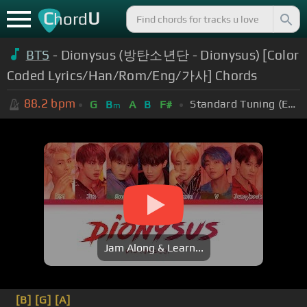
C
U
hord
BTS
- Dionysus (방탄소년단 - Dionysus) [Color
Coded Lyrics/Han/Rom/Eng/가사] Chords
88.2
bpm
Standard Tuning (EADGBE)
G
B
A
B
F#
m
Jam Along & Learn...
[B]
[G]
[A]