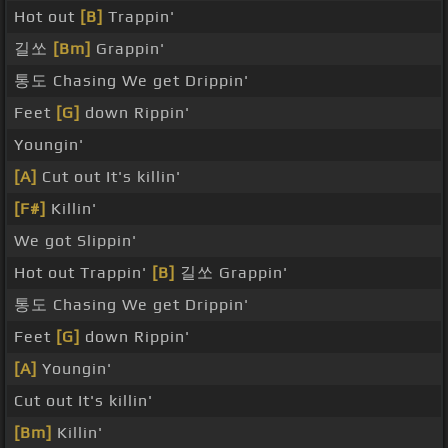
Hot out
[B]
Trappin'
길쏘
[Bm]
Grappin'
통도 Chasing We get Drippin'
Feet
[G]
down Rippin'
Youngin'
[A]
Cut out It's killin'
[F#]
Killin'
We got Slippin'
Hot out Trappin'
[B]
길쏘 Grappin'
통도 Chasing We get Drippin'
Feet
[G]
down Rippin'
[A]
Youngin'
Cut out It's killin'
[Bm]
Killin'