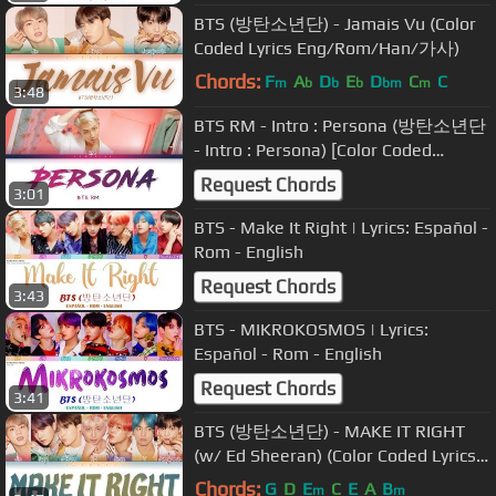
BTS (방탄소년단) - Jamais Vu (Color
Coded Lyrics Eng/Rom/Han/가사)
Chords:
F
A
D
E
D
C
C
m
b
b
b
bm
m
3:48
BTS RM - Intro : Persona (방탄소년단
- Intro : Persona) [Color Coded
Lyrics/Han/Rom/Eng/가사]
Request Chords
3:01
BTS - Make It Right | Lyrics: Español -
Rom - English
Request Chords
3:43
BTS - MIKROKOSMOS | Lyrics:
Español - Rom - English
Request Chords
3:41
BTS (방탄소년단) - MAKE IT RIGHT
(w/ Ed Sheeran) (Color Coded Lyrics
Eng/Rom/Han/가사)
Chords:
G
D
E
C
E
A
B
m
m