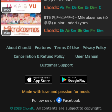
Lyrics/Han/Rom/Eng/가사]
Chords:
A
F
D
C
E
D
C
b
m
b
m
b
bm
3:55
BTS (방탄소년단) - Mikrokosmos (소
우주) (Color Coded Lyrics
Eng/Rom/Han/가사)
Chords:
E
A
C
B
G
F
E
b
b
m
b
m
m
bm
3:40
About ChordU
Features
Terms Of Use
Privacy Policy
Cancellation & Refund Policy
User Manual
Customer Support
Made with love and passion for music
Follow us on
Facebook
All contents are subject to copyright,
©
2023
ChordU.