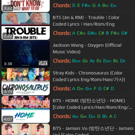
Eng/Rom/Han/가사)
Chords:
D
E
F#
G
A
B
E
m
m
m
3:22
BTS (Jin & RM) - Trouble | Color
Coded Lyrics | Han/Rom/Eng
Chords:
A
C#
G#
C#
B
F#
G#
m
m
m
2:22
Jackson Wang - Oxygen (Official
Music Video)
Chords:
B
G
A
E
E
B
D
bm
b
b
b
bm
b
b
3:38
Stray Kids - Chronosaurus (Color
Coded Lyrics Eng/Rom/Han/가사)
Chords:
A
D
G
F
G
C#
D
m
m
3:19
BTS - HOME (방탄소년단 - HOME)
[Color Coded Lyrics/Han/Rom/Eng/가
사]
Chords:
A
G
D
G
B
A
C
m
m
m
b
4:07
BTS - Jamais Vu (방탄소년단 - Jamais
Vu) [Color Coded