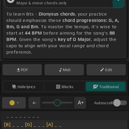
Major & minor chords only
To learn Bts -
Dionysus chords
, your practice
should emphasize these
chord progressions: G, A,
Bm, G and Bm
. To master the tempo, it's wise to
start at
44 BPM
before aiming for the song's
88
BPM
. Given the song's
key of D Major
, adjust the
capo to align with your vocal range and chord
preference.
PDF
Midi
Edit
Hide lyrics
Blocks
Traditional
Autoscroll
_ _ _ _ _ _ _ _
[B]
_ _ _
[G]
_ _ _
[A]
_ _