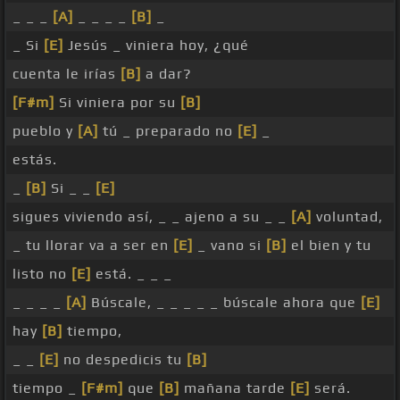
_ _ _
[A]
_ _ _ _
[B]
_
_ Si
[E]
Jesús _ viniera hoy, ¿qué
cuenta le irías
[B]
a dar?
[F#m]
Si viniera por su
[B]
pueblo y
[A]
tú _ preparado no
[E]
_
estás.
_
[B]
Si _ _
[E]
sigues viviendo así, _ _ ajeno a su _ _
[A]
voluntad,
_ tu llorar va a ser en
[E]
_ vano si
[B]
el bien y tu
listo no
[E]
está. _ _ _
_ _ _ _
[A]
Búscale, _ _ _ _ _ búscale ahora que
[E]
hay
[B]
tiempo,
_ _
[E]
no despedicis tu
[B]
tiempo _
[F#m]
que
[B]
mañana tarde
[E]
será.