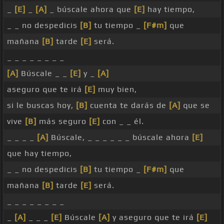
_
[E]
_
[A]
_ búscale ahora que
[E]
hay tiempo,
_ _ no despedicis
[B]
tu tiempo _
[F#m]
que
mañana
[B]
tarde
[E]
será.
_ _ _ _ _ _ _ _
[A]
Búscale _ _
[E]
y _
[A]
aseguro que te irá
[E]
muy bien,
si le buscas hoy,
[B]
cuenta te darás de
[A]
que se
vive
[B]
más seguro
[E]
con _ _ él.
_ _ _ _
[A]
Búscale, _ _ _ _ _ _ búscale ahora
[E]
que hay tiempo,
_ _ no despedicis
[B]
tu tiempo _
[F#m]
que
mañana
[B]
tarde
[E]
será.
_ _ _ _ _ _ _ _
_
[A]
_ _ _
[E]
Búscale
[A]
y aseguro que te irá
[E]