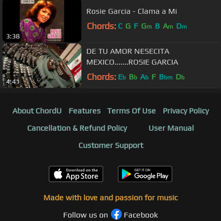
Rosie Garcia - Clama a Mi
Chords:
C
G
F
G
B
A
D
m
m
m
3:38
DE TU AMOR NESECITA
MEXICO.......ROSIE GARCIA
Chords:
E
B
A
F
B
D
b
b
b
bm
b
4:41
About ChordU
Features
Terms Of Use
Privacy Policy
Cancellation & Refund Policy
User Manual
Customer Support
Made with love and passion for music
Follow us on
Facebook