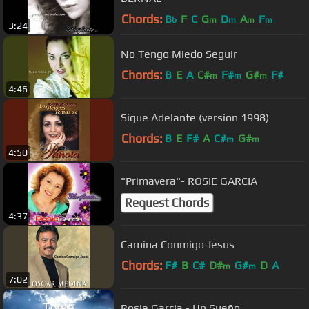
Chords:
B
F
C
G
D
A
F
b
m
m
m
m
3:24
No Tengo Miedo Seguir
Chords:
B
E
A
C#
F#
G#
F#
m
m
m
4:46
Sigue Adelante (version 1998)
Chords:
B
E
F#
A
C#
G#
m
m
4:50
"Primavera"- ROSIE GARCIA
Request Chords
4:37
Camina Conmigo Jesus
Chords:
F#
B
C#
D#
G#
D
A
m
m
7:02
Rosie Garcia - Un Sueño