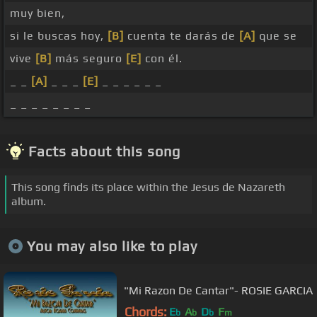
muy bien,
si le buscas hoy,
[B]
cuenta te darás de
[A]
que se
vive
[B]
más seguro
[E]
con él.
_ _
[A]
_ _ _
[E]
_ _ _ _ _ _
_ _ _ _ _ _ _ _
Facts about this song
This song finds its place within the Jesus de Nazareth
album.
You may also like to play
"Mi Razon De Cantar"- ROSIE GARCIA
Chords:
E
A
D
F
b
b
b
m