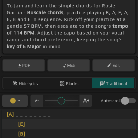
To jam and learn the simple chords for Rosie
Garcia -
Buscale chords
, practice playing B, A, E, A,
E, B and E in sequence. Kick off your practice at a
gentle
57 BPM
, then escalate to the song's
tempo
of 114 BPM
. Adjust the capo based on your vocal
range and chord preference, keeping the song's
key of E Major
in mind.
PDF
Midi
Edit
Hide lyrics
Blocks
Traditional
Autoscroll
[A]
_ _ _ _ _ _ _ _
_ _ _
[E]
_ _ _ _ _
_ _ _
[B]
_ _ _ _ _