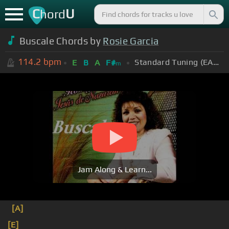
C
U
hord
Buscale Chords by
Rosie Garcia
114.2
bpm
Standard Tuning (EADGBE)
E
B
A
F#
m
Jam Along & Learn...
[A]
[E]