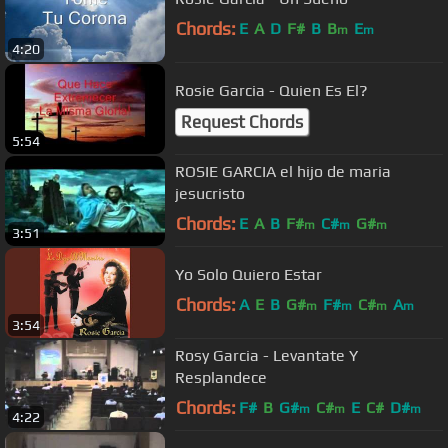
Chords:
E
A
D
F#
B
B
E
m
m
4:20
Rosie Garcia - Quien Es El?
Request Chords
5:54
ROSIE GARCIA el hijo de maria
jesucristo
Chords:
E
A
B
F#
C#
G#
m
m
m
3:51
Yo Solo Quiero Estar
Chords:
A
E
B
G#
F#
C#
A
m
m
m
m
3:54
Rosy Garcia - Levantate Y
Resplandece
Chords:
F#
B
G#
C#
E
C#
D#
m
m
m
4:22