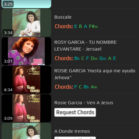
3:29
Buscale
Chords:
E
B
A
F#
m
3:34
ROSY GARCIA - TU NOMBRE
LEVANTARE - Jersael
Chords:
B
C
F
D
G
A
E
b
m
m
3:01
ROSIE GARCIA 'Hasta aqui me ayudo
Jehova"
Chords:
F
C
B
A
b
m
4:34
Rosie Garcia - Ven A Jesus
Request Chords
3:09
A Donde Iremos