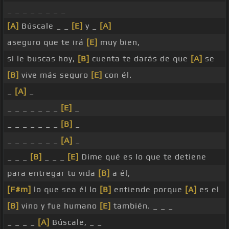
_ _ _ _ _ _ _ _
[A]
Búscale _ _
[E]
y _
[A]
aseguro que te irá
[E]
muy bien,
si le buscas hoy,
[B]
cuenta te darás de que
[A]
se
[B]
vive más seguro
[E]
con él.
_
[A]
_
_ _ _ _ _ _ _
[E]
_
_ _ _ _ _ _ _
[B]
_
_ _ _ _ _ _ _
[A]
_
_ _ _
[B]
_ _ _
[E]
Dime qué es lo que te detiene
para entregar tu vida
[B]
a él,
[F#m]
lo que sea él lo
[B]
entiende porque
[A]
es el
[B]
vino y fue humano
[E]
también. _ _ _
_ _ _ _
[A]
Búscale, _ _