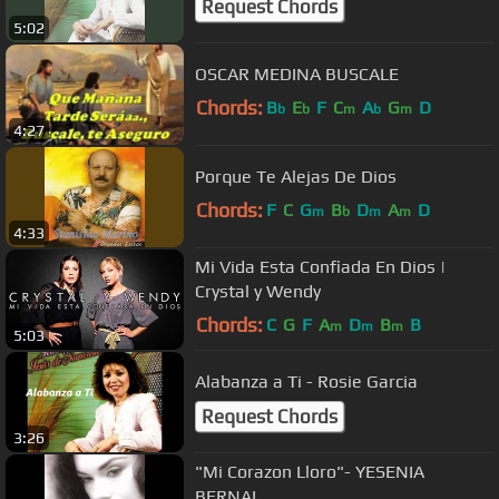
Request Chords
5:02
OSCAR MEDINA BUSCALE
Chords:
B
E
F
C
A
G
D
b
b
m
b
m
4:27
Porque Te Alejas De Dios
Chords:
F
C
G
B
D
A
D
m
b
m
m
4:33
Mi Vida Esta Confiada En Dios |
Crystal y Wendy
Chords:
C
G
F
A
D
B
B
m
m
m
5:03
Alabanza a Ti - Rosie Garcia
Request Chords
3:26
"Mi Corazon Lloro"- YESENIA
BERNAL