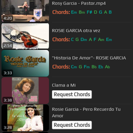
Rosy Garcia - Pastor.mp4
Chords:
E
B
F#
D
G
A
B
m
m
4:20
ROSIE GARCIA otra vez
Chords:
C
G
D
A
F
A
E
m
m
m
2:54
"Historia De Amor"- ROSIE GARCIA
Chords:
C
G
F
B
E
A
m
m
b
b
b
3:33
Clama a Mi
Request Chords
3:38
Rosie Garcia - Pero Recuerdo Tu
Amor
Request Chords
3:28