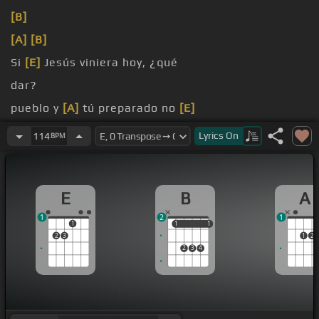
[B]
[A]
[B]
Si
[E]
Jesús viniera hoy, ¿qué
dar?
pueblo y
[A]
tú preparado no
[E]
estás.
Lyrics
On
114
BPM
E
B
A
1
2
1
1
1
1
1
1
2
3
1
2
2
3
4