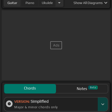
Guitar
Piano
Ukulele
Show
All Diagrams
Chords
Beta
Notes
Simplified
VERSION:
Major & minor chords only