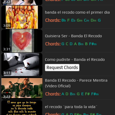
2:42
banda el recodo como el primer dia
Chords:
B
F
E
G
C
D
G
b
b
m
m
m
3:09
Quisiera Ser - Banda El Recodo
Chords:
G
C
D
A
B
B
F#
m
m
3:31
Como pudiste - Banda el Recodo
Request Chords
3:11
Banda El Recodo - Parece Mentira
(Video Oficial)
Chords:
A
D
B
G
E
F#
F#
m
m
3:23
el recodo ¨para toda la vida¨
Chords:
G
A
D
F#
B
F#
E
m
m
m