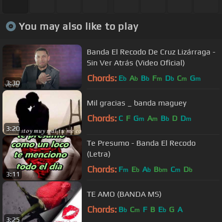
You may also like to play
Banda El Recodo De Cruz Lizárraga -
Sin Ver Atrás (Video Oficial)
Chords:
E
A
B
F
D
C
G
b
b
b
m
b
m
m
3:30
Mil gracias _ banda maguey
Chords:
C
F
G
A
B
D
D
m
m
b
m
3:20
Te Presumo - Banda El Recodo
(Letra)
Chords:
F
E
A
B
C
D
m
b
b
bm
m
b
3:11
TE AMO (BANDA MS)
Chords:
B
C
F
B
E
G
A
b
m
b
3:25