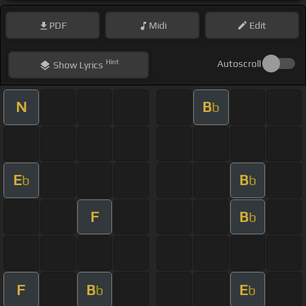
PDF
Midi
Edit
Hint
Autoscroll
Show
Lyrics
N
B
b
E
B
b
b
F
B
b
F
B
E
b
b