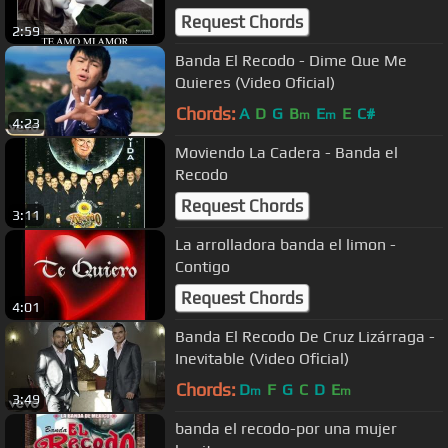
Request Chords
2:59
Banda El Recodo - Dime Que Me
Quieres (Video Oficial)
Chords:
A
D
G
B
E
E
C#
m
m
4:23
Moviendo La Cadera - Banda el
Recodo
Request Chords
3:11
La arrolladora banda el limon -
Contigo
Request Chords
4:01
Banda El Recodo De Cruz Lizárraga -
Inevitable (Video Oficial)
Chords:
D
F
G
C
D
E
m
m
3:49
banda el recodo-por una mujer