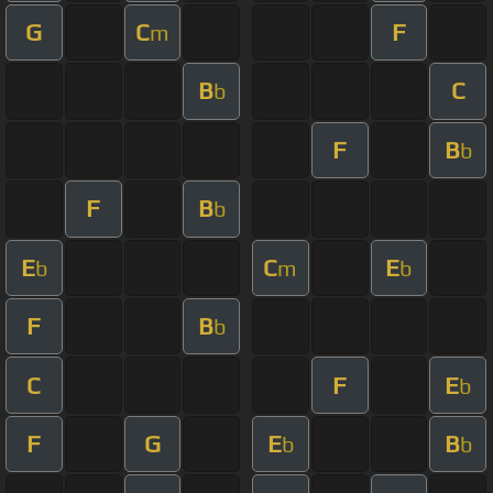
G
C
F
m
B
C
b
F
B
b
F
B
b
E
C
E
b
m
b
F
B
b
C
F
E
b
F
G
E
B
b
b