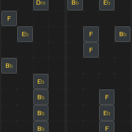
D
B
E
m
b
b
F
E
F
B
b
b
F
B
b
E
b
B
F
b
B
E
b
b
B
F
b