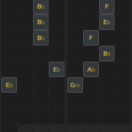
B
F
b
B
E
b
b
B
F
b
B
b
E
A
b
b
E
G
b
m