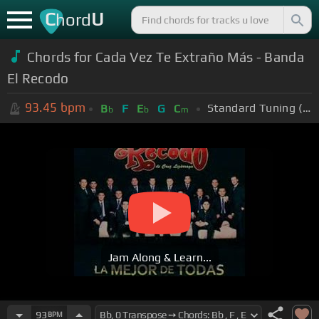
C
U
hord
Chords for Cada Vez Te Extraño Más - Banda
El Recodo
93.45
bpm
Standard Tuning (EADGBE)
B
F
E
G
C
b
b
m
Jam Along & Learn...
93
BPM