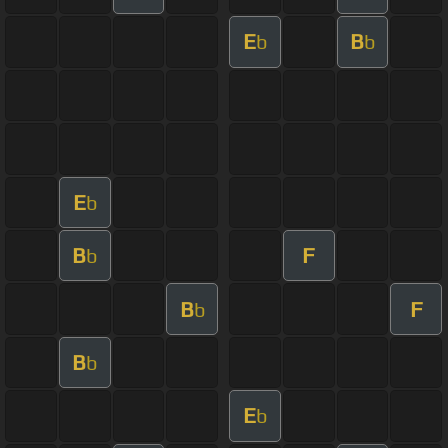
E
B
b
b
E
b
B
F
b
B
F
b
B
b
E
b