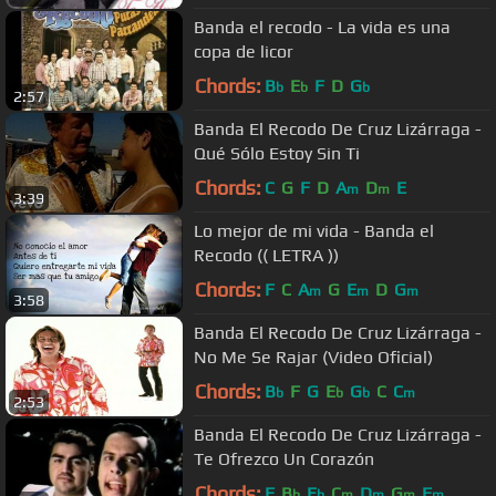
Banda el recodo - La vida es una
copa de licor
Chords:
B
E
F
D
G
b
b
b
2:57
Banda El Recodo De Cruz Lizárraga -
Qué Sólo Estoy Sin Ti
Chords:
C
G
F
D
A
D
E
m
m
3:39
Lo mejor de mi vida - Banda el
Recodo (( LETRA ))
Chords:
F
C
A
G
E
D
G
m
m
m
3:58
Banda El Recodo De Cruz Lizárraga -
No Me Se Rajar (Video Oficial)
Chords:
B
F
G
E
G
C
C
b
b
b
m
2:53
Banda El Recodo De Cruz Lizárraga -
Te Ofrezco Un Corazón
Chords:
F
B
E
C
D
G
F
b
b
m
m
m
m