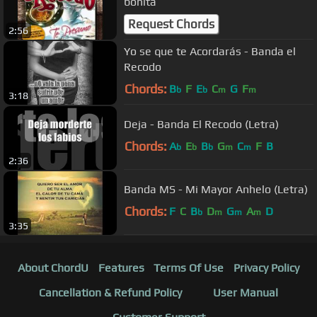
bonita
Request Chords
2:56
Yo se que te Acordarás - Banda el
Recodo
Chords:
B
F
E
C
G
F
b
b
m
m
3:18
Deja - Banda El Recodo (Letra)
Chords:
A
E
B
G
C
F
B
b
b
b
m
m
2:36
Banda MS - Mi Mayor Anhelo (Letra)
Chords:
F
C
B
D
G
A
D
b
m
m
m
3:35
About ChordU
Features
Terms Of Use
Privacy Policy
Cancellation & Refund Policy
User Manual