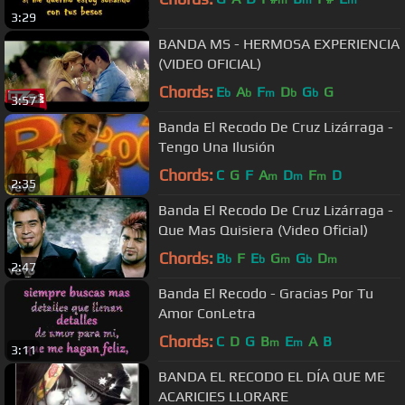
3:29
BANDA MS - HERMOSA EXPERIENCIA
(VIDEO OFICIAL)
Chords:
E
A
F
D
G
G
b
b
m
b
b
3:57
Banda El Recodo De Cruz Lizárraga -
Tengo Una Ilusión
Chords:
C
G
F
A
D
F
D
m
m
m
2:35
Banda El Recodo De Cruz Lizárraga -
Que Mas Quisiera (Video Oficial)
Chords:
B
F
E
G
G
D
b
b
m
b
m
2:47
Banda El Recodo - Gracias Por Tu
Amor ConLetra
Chords:
C
D
G
B
E
A
B
m
m
3:11
BANDA EL RECODO EL DÍA QUE ME
ACARICIES LLORARE