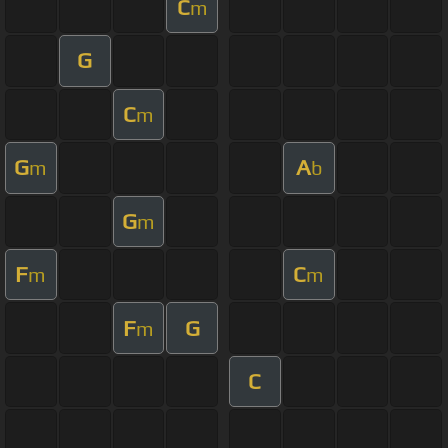
C
m
G
C
m
G
A
m
b
G
m
F
C
m
m
F
G
m
C