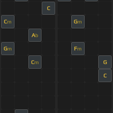
C
C
G
m
m
A
b
G
F
m
m
C
G
m
C