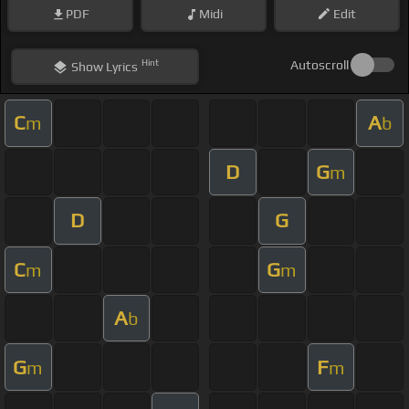
PDF
Midi
Edit
Hint
Autoscroll
Show
Lyrics
C
A
m
b
D
G
m
D
G
C
G
m
m
A
b
G
F
m
m