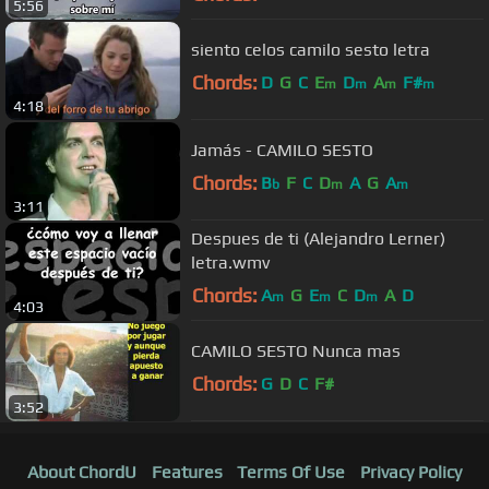
5:56
siento celos camilo sesto letra
Chords:
D
G
C
E
D
A
F#
m
m
m
m
4:18
Jamás - CAMILO SESTO
Chords:
B
F
C
D
A
G
A
b
m
m
3:11
Despues de ti (Alejandro Lerner)
letra.wmv
Chords:
A
G
E
C
D
A
D
m
m
m
4:03
CAMILO SESTO Nunca mas
Chords:
G
D
C
F#
3:52
About ChordU
Features
Terms Of Use
Privacy Policy