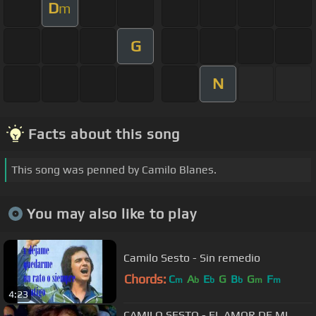
D
m
G
N
Facts about this song
This song was penned by Camilo Blanes.
You may also like to play
Camilo Sesto - Sin remedio
Chords:
C
A
E
G
B
G
F
m
b
b
b
m
m
4:23
CAMILO SESTO - EL AMOR DE MI