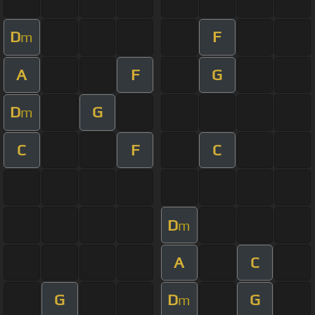
D
F
m
A
F
G
D
G
m
C
F
C
D
m
A
C
G
D
G
m