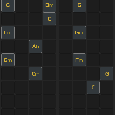
G
D
G
m
C
C
G
m
m
A
b
G
F
m
m
C
G
m
C