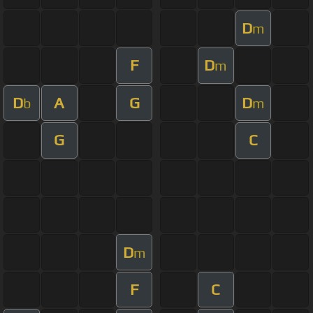
D
m
F
D
m
D
A
G
D
b
m
G
C
D
m
F
C