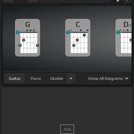
G
C
D
m
1
1
1
1
1
2
2
2
3
3
Guitar
Piano
Ukulele
Show
All Diagrams