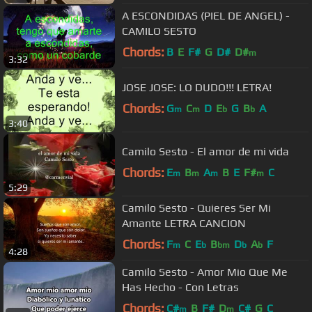
A ESCONDIDAS (PIEL DE ANGEL) -
CAMILO SESTO
Chords:
B
E
F#
G
D#
D#
m
3:32
JOSE JOSE: LO DUDO!!! LETRA!
Chords:
G
C
D
E
G
B
A
m
m
b
b
3:40
Camilo Sesto - El amor de mi vida
Chords:
E
B
A
B
E
F#
C
m
m
m
m
5:29
Camilo Sesto - Quieres Ser Mi
Amante LETRA CANCION
Chords:
F
C
E
B
D
A
F
m
b
bm
b
b
4:28
Camilo Sesto - Amor Mio Que Me
Has Hecho - Con Letras
Chords:
C#
B
F#
D
C#
G
C
m
m