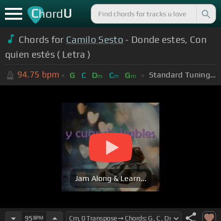
C
U
hord
Chords for
Camilo Sesto
- Donde estes, Con
quien estés ( Letra )
94.75
bpm
Standard Tuning (EADGBE)
G
C
D
C
G
m
m
m
Jam Along & Learn...
95
BPM