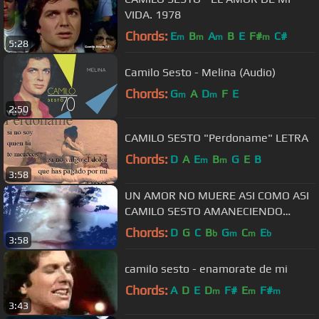
VIDA. 1978
Chords:
E
B
A
B
E
F#
C#
m
m
m
m
5:28
Camilo Sesto - Melina (Audio)
Chords:
G
A
D
F
E
m
m
2:50
CAMILO SESTO "Perdoname" LETRA
Chords:
D
A
E
B
G
E
B
m
m
3:58
UN AMOR NO MUERE ASI COMO ASI
CAMILO SESTO AMANECIENDO
(1980)
Chords:
D
G
C
B
G
C
E
b
m
m
b
3:58
camilo sesto - enamorate de mi
Chords:
A
D
E
D
F#
E
F#
m
m
m
3:43