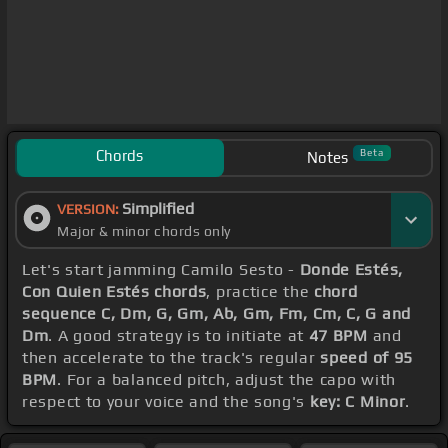
Chords
Beta
Notes
Simplified
VERSION:
Major & minor chords only
Let's start jamming Camilo Sesto -
Donde Estés,
Con Quien Estés chords
, practice the
chord
sequence C, Dm, G, Gm, Ab, Gm, Fm, Cm, C, G and
Dm
. A good strategy is to initiate at
47 BPM
and
then accelerate to the track's regular
speed of 95
BPM
. For a balanced pitch, adjust the capo with
respect to your voice and the song's
key: C Minor
.