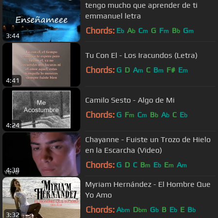
tengo mucho que aprender de ti
emmanuel letra
Chords:
E
A
C
G
F
B
G
b
b
m
m
b
m
3:44
Tu Con El - Los Iracundos (Letra)
Chords:
G
D
A
C
B
F#
E
m
m
m
4:41
Camilo Sesto - Algo de Mi
Chords:
G
F
C
B
A
C
E
m
m
b
b
b
4:24
Chayanne - Fuiste un Trozo de Hielo
en la Escarcha (Video)
Chords:
G
D
C
B
E
E
A
m
b
m
m
4:38
Myriam Hernández - El Hombre Que
Yo Amo
Chords:
A
D
G
B
E
E
B
bm
bm
b
b
b
3:32