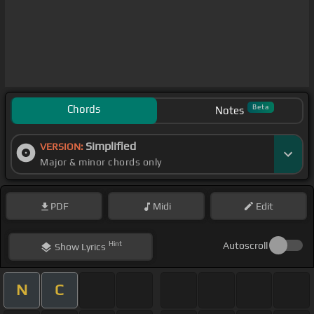
Chords
Beta
Notes
Simplified
VERSION:
Major & minor chords only
PDF
Midi
Edit
Hint
Autoscroll
Show
Lyrics
N
C