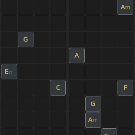
A
m
G
A
E
m
C
F
G
A
m