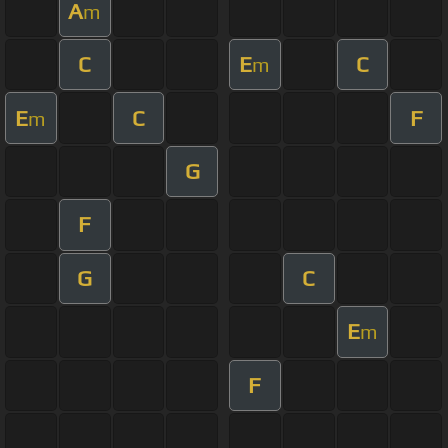
A
m
C
E
C
m
E
C
F
m
G
F
G
C
E
m
F