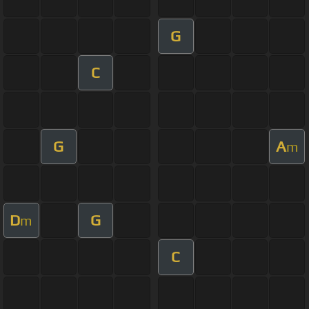
G
C
G
A
m
D
G
m
C