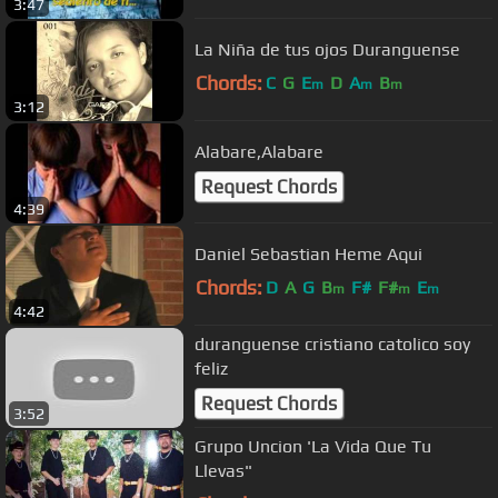
3:47
La Niña de tus ojos Duranguense
Chords:
C
G
E
D
A
B
m
m
m
3:12
Alabare,Alabare
Request Chords
4:39
Daniel Sebastian Heme Aqui
Chords:
D
A
G
B
F#
F#
E
m
m
m
4:42
duranguense cristiano catolico soy
feliz
Request Chords
3:52
Grupo Uncion 'La Vida Que Tu
Llevas"