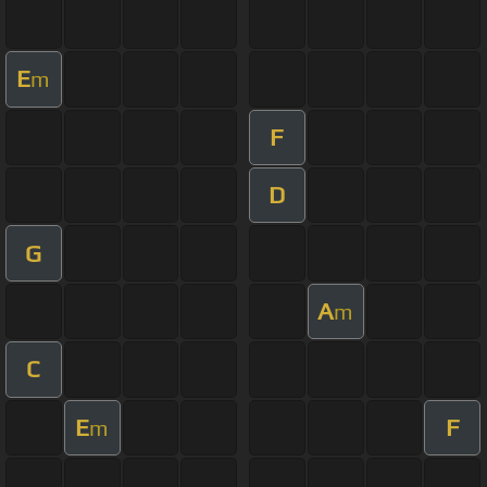
E
m
F
D
G
A
m
C
E
F
m