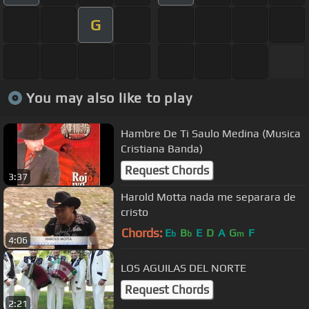
G
You may also like to play
Hambre De Ti Saulo Medina (Musica
Cristiana Banda)
Request Chords
3:37
Harold Motta nada me separara de
cristo
Chords:
E
B
E
D
A
G
F
b
b
m
4:06
LOS AGUILAS DEL NORTE
Request Chords
2:21