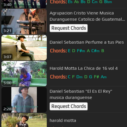
Chords:
E
A
B
D
C
G
B
b
b
b
m
bm
3:40
Agrupacion Cristo Viene Musica
Duranguense Catolico de Guatemala
Gracias
Request Chords
3:21
Daniel Sebastian Perfume a tus Pies
Chords:
E
D
F#
A
C#
B
m
m
3:07
Harold Motta La Chica de 16 vol 4
Chords:
C
F
D
D
G
F#
A
m
m
5:00
Daniel Sebastian "El Es El Rey"
musica duranguense
Request Chords
2:28
harold motta