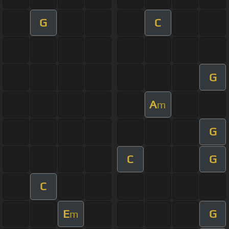
G
C
G
A
m
G
C
G
C
E
G
m