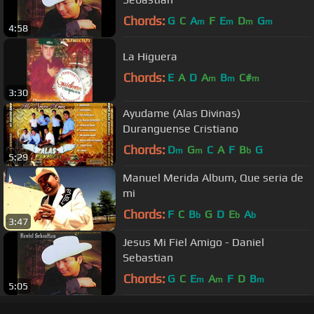
Chords:
G
C
A
F
E
D
G
m
m
m
m
4:58
La Higuera
Chords:
E
A
D
A
B
C#
m
m
m
3:30
Ayudame (Alas Divinas)
Duranguense Cristiano
Chords:
D
G
C
A
F
B
G
m
m
b
5:29
Manuel Merida Album, Que seria de
mi
Chords:
F
C
B
G
D
E
A
b
b
b
3:47
Jesus Mi Fiel Amigo - Daniel
Sebastian
Chords:
G
C
E
A
F
D
B
m
m
m
5:05