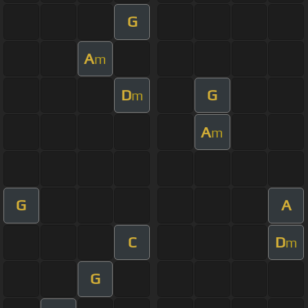
G
A
m
D
G
m
A
m
G
A
C
D
m
G