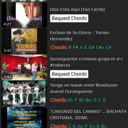
Dios Esta Aqui (Tan Cierto)
Request Chords
4:27
Esclavo de Su Gloria - Tomas
Hernandez
Chords:
B
F#
A
E
G#
C#
C#
m
3:42
Duranguense cristiano grupo m-d-c
#Volveras
Request Chords
2:42
Tengo un nuevo amor Revolucion
Juvenil Duranguense
Chords:
E
F
B
G
G
C
D
b
b
m
2:48
"CANSADO DEL CAMINO"... BACHATA
CRISTIANA.. DOMI.
Chords:
C
G
A
F
E
E
B
m
m
m