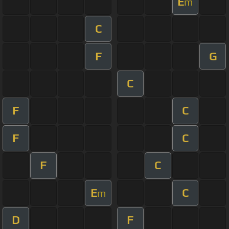
E
m
C
F
G
C
F
C
F
C
F
C
E
C
m
D
F