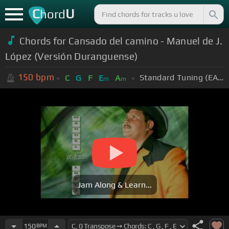
C
U
hord
Chords for Cansado del camino - Manuel de J.
López (Versión Duranguense)
150
bpm
Standard Tuning (EADGBE)
C
G
F
E
A
m
m
Jam Along & Learn...
150
BPM