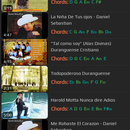
Chords:
D
G
A
E
C
F#
m
3:15
La Niña De Tus ojos - Daniel
Sebastian
Chords:
C
G
A
F
E
B
D
m
m
b
m
4:47
"Tal como soy" (Alas Divinas)
Duranguense Cristiano
Chords:
D
G
C
E
A
A
E
m
m
4:15
Todopoderoso Duranguense
Chords:
E
B
G
F
G
F
b
b
m
m
2:31
Harold Motta Nunca dire Adios
Chords:
A
D
G
E
E
B
F#
m
m
m
5:00
Me Robaste El Corazon - Daniel
Sebastian