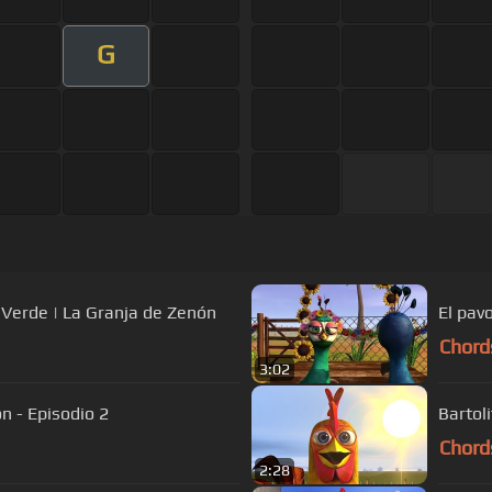
G
 Verde | La Granja de Zenón
El pav
Chord
3:02
ón - Episodio 2
Bartol
Chord
2:28