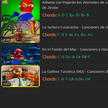
Adivina con Pajarón los Animales de L
de Zenón
Chords:
G
D
C
E
E
B
B
m
b
b
3:13
La Señora Cucaracha - Canciones de l
Chords:
C
G
F
A
E
G
A
b
m
m
m
2:39
En el Fondo del Mar - Canciones y clás
Chords:
C
G
D
A
C#
G#
F
m
3:39
La Gallina Turuleca (HD) - Canciones d
Chords:
C
G
F
C#
A
D
D#
m
3:07
About ChordU
Features
Term