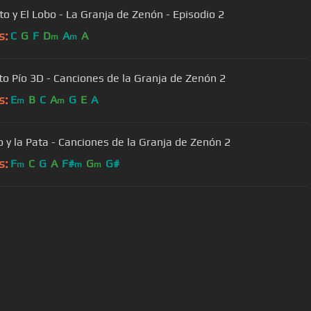
ito y El Lobo - La Granja de Zenón - Episodio 2
s:
C
G
F
D
A
A
m
m
lito Pío 3D - Canciones de la Granja de Zenón 2
s:
E
B
C
A
G
E
A
m
m
lo y la Pata - Canciones de la Granja de Zenón 2
s:
F
C
G
A
F#
G
G#
m
m
m
User Manual
Customer Support