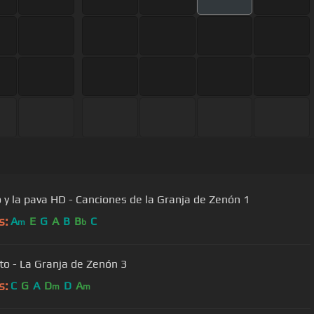
o y la pava HD - Canciones de la Granja de Zenón 1
s:
A
E
G
A
B
B
C
m
b
ito - La Granja de Zenón 3
s:
C
G
A
D
D
A
m
m