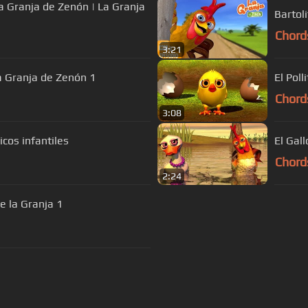
a Granja de Zenón | La Granja
Bartol
Chord
3:21
a Granja de Zenón 1
El Pol
Chord
3:08
icos infantiles
El Gal
Chord
2:24
e la Granja 1
s Of Use
Privacy Policy
Cancellation & Refund Policy