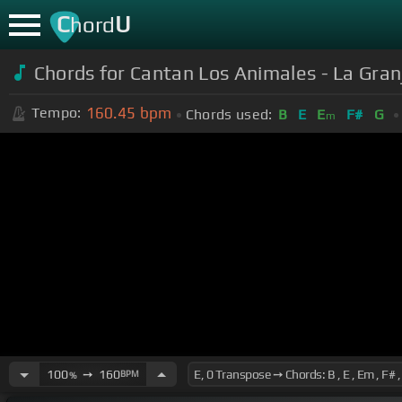
C
U
hord
Chords for Cantan Los Animales - La Granj
160.45
bpm
Tempo:
Chords used:
B
E
E
F#
G
m
100
➙
160
BPM
%