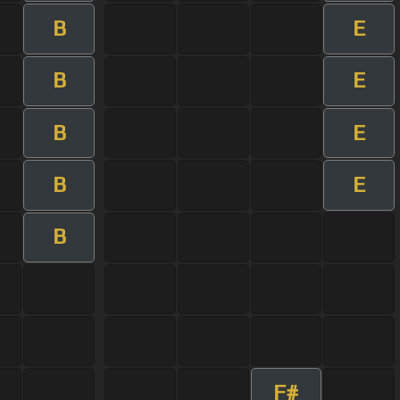
B
E
B
E
B
E
B
E
B
F#