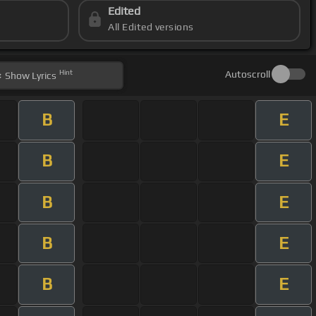
Edited
All Edited versions
Hint
Autoscroll
Show
Lyrics
B
E
B
E
B
E
B
E
B
E