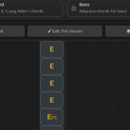
ed
Bass
s 6,7,aug,hdim7 chords
Advance chords for bass
di
Edit
This Version
E
E
E
E
E
m