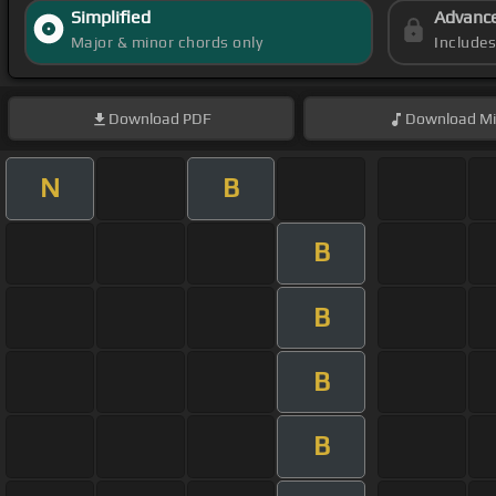
Simplified
Advanc
Major & minor chords only
Include
Download
PDF
Download
Mi
N
B
B
B
B
B