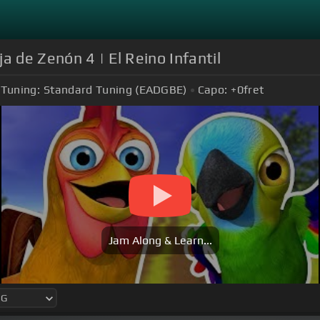
a de Zenón 4 | El Reino Infantil
Tuning:
Standard Tuning (EADGBE)
Capo:
+0
fret
Jam Along & Learn...