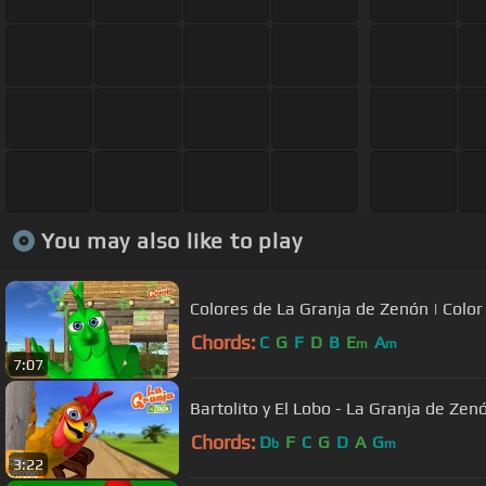
You may also like to play
Colores de La Granja de Zenón | Color
Chords:
C
G
F
D
B
E
A
m
m
7:07
Bartolito y El Lobo - La Granja de Zen
Chords:
D
F
C
G
D
A
G
b
m
3:22