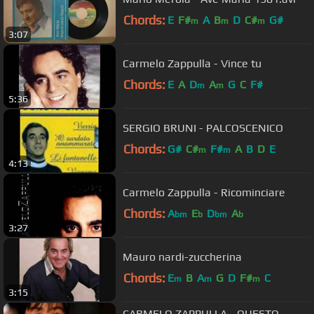
Chords:
E
F#
A
B
D
C#
G#
m
m
m
3:07
Carmelo Zappulla - Vince tu
Chords:
E
A
D
A
G
C
F#
m
m
5:36
SERGIO BRUNI - PALCOSCENICO
Chords:
G#
C#
F#
A
B
D
E
m
m
4:13
Carmelo Zappulla - Ricominciare
Chords:
A
E
D
A
bm
b
bm
b
3:27
Mauro nardi-zuccherina
Chords:
E
B
A
G
D
F#
C
m
m
m
3:15
CARMELO ZAPPULLA - QUESTO