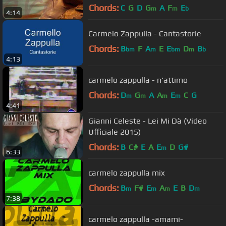
Chords:
C
G
D
G
A
F
E
m
m
b
4:14
Carmelo Zappulla - Cantastorie
Chords:
B
F
A
E
E
D
B
bm
m
bm
m
b
4:13
carmelo zappulla - n'attimo
Chords:
D
G
A
A
E
C
G
m
m
m
m
4:41
Gianni Celeste - Lei Mi Dà (Video
Ufficiale 2015)
Chords:
B
C#
E
A
E
D
G#
m
6:33
carmelo zappulla mix
Chords:
B
F#
E
A
E
B
D
m
m
m
m
7:38
carmelo zappulla -amami-