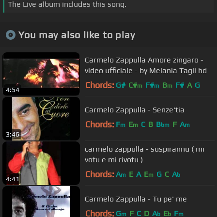
The Live album includes this song.
You may also like to play
Carmelo Zappulla Amore zingaro -
video ufficiale - by Melania Tagli hd
Chords:
G#
C#
F#
B
F#
A
G
m
m
m
4:54
Carmelo Zappulla - Senze'tia
Chords:
F
E
C
B
B
F
A
m
m
bm
m
3:46
carmelo zappulla - suspirannu ( mi
votu e mi rivotu )
Chords:
A
E
A
E
G
C
A
m
m
b
4:41
Carmelo Zappulla - Tu pe' me
Chords:
G
F
C
D
A
E
F
m
b
b
m