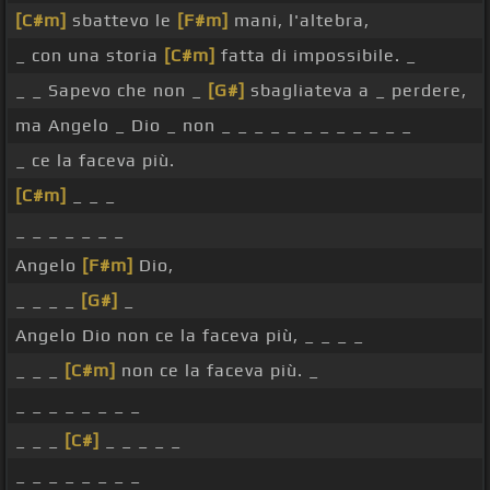
[C#m]
sbattevo le
[F#m]
mani, l'altebra,
_ con una storia
[C#m]
fatta di impossibile. _
_ _ Sapevo che non _
[G#]
sbagliateva a _ perdere,
ma Angelo _ Dio _ non _ _ _ _ _ _ _ _ _ _ _ _
_ ce la faceva più.
[C#m]
_ _ _
_ _ _ _ _ _ _
Angelo
[F#m]
Dio,
_ _ _ _
[G#]
_
Angelo Dio non ce la faceva più, _ _ _ _
_ _ _
[C#m]
non ce la faceva più. _
_ _ _ _ _ _ _ _
_ _ _
[C#]
_ _ _ _ _
_ _ _ _ _ _ _ _