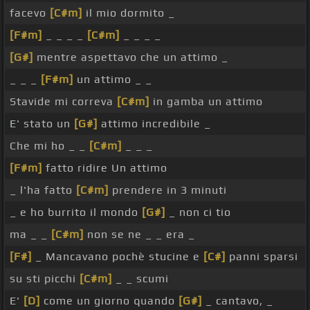
facevo
[C#m]
il mio dormito _
[F#m]
_ _ _ _
[C#m]
_ _ _ _
[G#]
mentre aspettavo che un attimo _
_ _ _
[F#m]
un attimo _ _
Stavide mi correva
[C#m]
in gamba un attimo
E' stato un
[G#]
attimo incredibile _
Che mi ho _ _
[C#m]
_ _ _
[F#m]
fatto ridire Un attimo
_ l'ha fatto
[C#m]
prendere in 3 minuti
_ e ho burrito il mondo
[G#]
_ non ci tio
ma _ _
[C#m]
non se ne _ _ era _
[F#]
_ Mancavano pochè stucine e
[C#]
panni sparsi
su sti picchi
[C#m]
_ _ scumi
E'
[D]
come un giorno quando
[G#]
_ cantavo, _