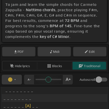
To jam and learn the simple chords for Carmelo
Zappulla -
Nattimo chords
, practice playing F#m,
C#m, F#m, C#m, G#, E, G# and C#m in sequence.
For best results, commence at
72 BPM
and
progress to the song's
BPM of 145
. Fine-tune the
capo based on your vocal range, ensuring it
complements the
key of C# Minor
.
PDF
Midi
Edit
Hide lyrics
Blocks
Traditional
Autoscroll
_ _ _ _ _ _ _ _
_ _ _ _ _ _ _ _
_ _ _ _ _ _
[A]
_ _