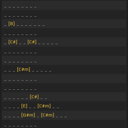
_ _ _ _ _ _ _ _
_ _ _ _ _ _ _ _
_
[B]
_ _ _ _ _ _ _
_ _ _ _ _ _ _ _
_
[C#]
_ _
[C#]
_ _ _ _ _
_ _ _ _ _ _ _ _
_ _ _ _ _ _ _ _
_ _ _
[C#m]
_ _ _ _ _
_ _ _ _ _ _ _ _
_ _ _ _ _ _ _ _
_ _ _ _ _ _
[C#]
_ _
_ _ _ _
[E]
_ _
[C#m]
_ _
_ _ _ _
[G#m]
_
[C#m]
_ _ _
_ _ _ _ _ _ _ _