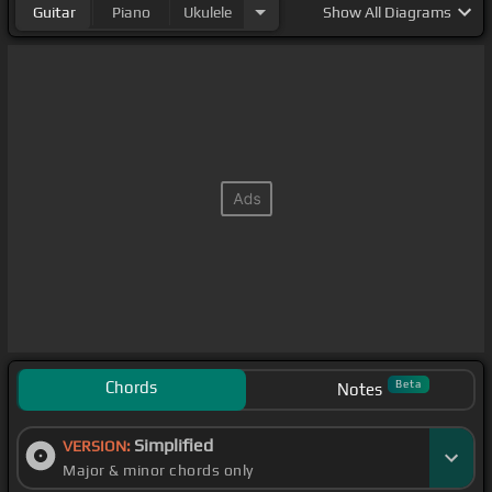
Guitar
Piano
Ukulele
Show
All Diagrams
Chords
Beta
Notes
Simplified
VERSION:
Major & minor chords only