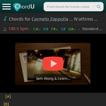
C
U
hord
Chords for
Carmelo Zappulla
... N'attimo ...
140.5
bpm
Standard Tuning (EADGBE)
C#
G#
F#
C#
G#
m
m
m
Jam Along & Learn...
[A]
[B]