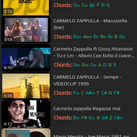
Chords:
G
C
B
F
D
G
m
m
b
3:10
CARMELO ZAPPULLA - Maruzzella
(live)
Chords:
E
A
E
B
A
B
D
bm
bm
b
b
b
b
3:59
Carmelo Zappulla ft Giusy Attanasio
- Tu e Lei - Album Con tutto il cuore
2018
Chords:
D
G
C
A
D
G
E
m
m
m
4:10
CARMELO ZAPPULLA - Sempe -
VIDEOCLIP 1999
Chords:
F
C
A#
F
C#
G
F#
m
m
5:35
Carmelo zappulla Ragazza mia
Chords:
B
F#
E
B
G#
E
C#
m
m
m
4:17
Mario Merola - Ave Maria 1981.avi