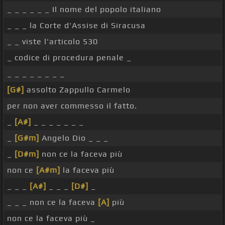
_ _ _ _ _ _ Il nome del popolo italiano
_ _ _ la Corte d'Assise di Siracusa
_ _ viste l'articolo 530
_ codice di procedura penale _
_ _ _ _ _ _ _ _
[G#]
assolto Zappullo Carmelo
per non aver commesso il fatto.
_
[A#]
_ _ _ _ _ _ _
_
[G#m]
Angelo Dio _ _ _
_
[D#m]
non ce la faceva più
non ce
[A#m]
la faceva più
_ _ _
[A#]
_ _ _
[D#]
_
_ _ _ non ce la faceva
[A]
più
non ce la faceva più _