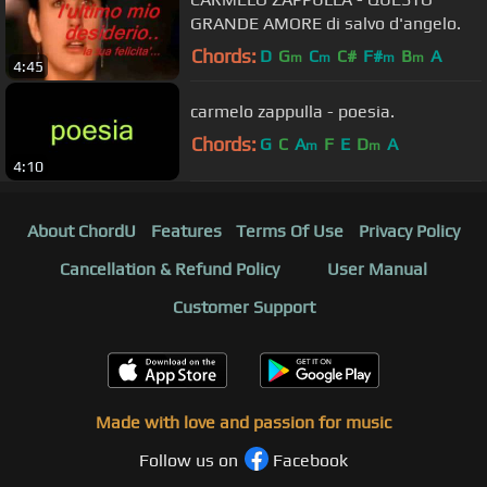
GRANDE AMORE di salvo d'angelo.
Chords:
D
G
C
C#
F#
B
A
m
m
m
m
4:45
carmelo zappulla - poesia.
Chords:
G
C
A
F
E
D
A
m
m
4:10
About ChordU
Features
Terms Of Use
Privacy Policy
Cancellation & Refund Policy
User Manual
Customer Support
Made with love and passion for music
Follow us on
Facebook