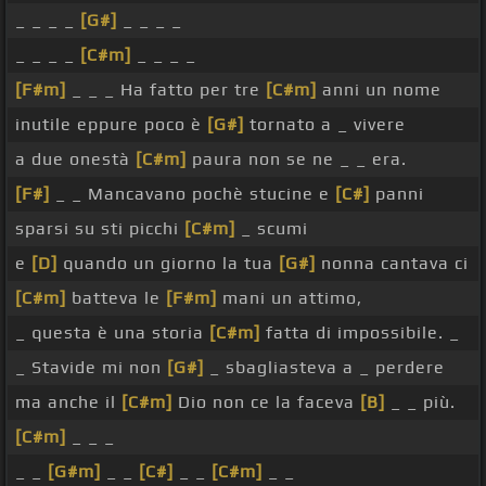
_ _ _ _
[G#]
_ _ _ _
_ _ _ _
[C#m]
_ _ _ _
[F#m]
_ _ _ Ha fatto per tre
[C#m]
anni un nome
inutile eppure poco è
[G#]
tornato a _ vivere
a due onestà
[C#m]
paura non se ne _ _ era.
[F#]
_ _ Mancavano pochè stucine e
[C#]
panni
sparsi su sti picchi
[C#m]
_ scumi
e
[D]
quando un giorno la tua
[G#]
nonna cantava ci
[C#m]
batteva le
[F#m]
mani un attimo,
_ questa è una storia
[C#m]
fatta di impossibile. _
_ Stavide mi non
[G#]
_ sbagliasteva a _ perdere
ma anche il
[C#m]
Dio non ce la faceva
[B]
_ _ più.
[C#m]
_ _ _
_ _
[G#m]
_ _
[C#]
_ _
[C#m]
_ _