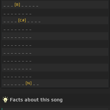
_ _ _
[B]
_ _ _ _ _
_ _ _ _ _ _ _ _
_ _ _ _
[C#]
_ _ _ _
_ _ _ _ _ _ _ _
_ _ _ _ _ _ _ _
_ _ _ _ _ _ _ _
_ _ _ _ _ _ _ _
_ _ _ _ _ _ _ _
_ _ _ _ _ _ _ _
_ _ _ _ _ _ _ _
_ _ _ _ _ _
[N]
_ _
Facts about this song