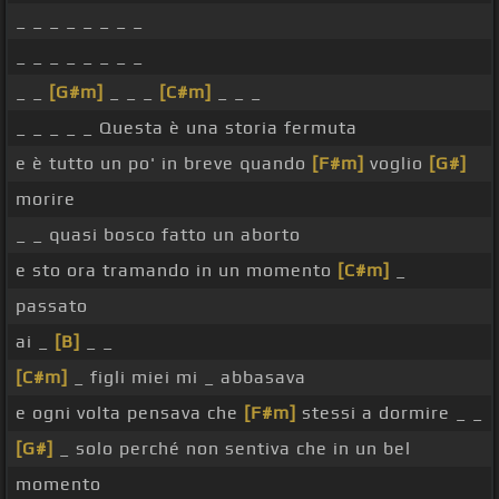
_ _ _ _ _ _ _ _
_ _ _ _ _ _ _ _
_ _
[G#m]
_ _ _
[C#m]
_ _ _
_ _ _ _ _ Questa è una storia fermuta
e è tutto un po' in breve quando
[F#m]
voglio
[G#]
morire
_ _ quasi bosco fatto un aborto
e sto ora tramando in un momento
[C#m]
_
passato
ai _
[B]
_ _
[C#m]
_ figli miei mi _ abbasava
e ogni volta pensava che
[F#m]
stessi a dormire _ _
[G#]
_ solo perché non sentiva che in un bel
momento