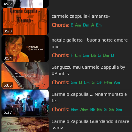
4:22
carmelo zappulla-l'amante-
Chords:
E
A
D
A
E
m
m
m
3:23
natale galletta - buona notte amore
mio
Chords:
F
C
G
B
G
D
D
m
m
b
m
3:54
Sanguzzu miu Carmelo Zappulla by
XAnubis
Chords:
G
D
C
G
C#
F#
A
m
m
m
m
5:06
Carmelo Zappulla ... Nnammurato e
te ...
Chords:
E
A
B
E
G
G
G
bm
bm
b
b
b
m
5:37
Carmelo Zappulla Guardando il mare
.wmv