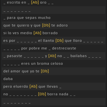
_ escrito en _
[Ab]
oro _ _
_ _ _ _ _ _ _ _
_ para que sepas mucho
que te quiero y que
[Db]
te adoro
si lo ves medio
[Ab]
borrado
es por _ _ _ _ _ _ el llanto
[Db]
que lloro _ _ _ _ _ _
_ _ _ _ _ por pobre me _ destreciaste
_ pasaste _ _ _ _ _ _ y
[Ab]
no _ _ bailabas _ _ _ _
_ _ _ _ _ eres un broma celoso
del amor que yo te
[Db]
daba
pero eluerdo
[Ab]
que llevas _
no _ _ _ _ _ _ _ _
[Db]
borra nada _ _
_ _ _ _ _ _ _ _