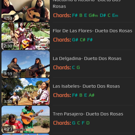
Rosas
Chords:
F#
B
E
G#
D#
C
E
m
m
4:53
Flor De Las Flores- Dueto Dos Rosas
Chords:
G#
C#
F#
2:30
La Delgadina- Dueto Dos Rosas
Chords:
C
G
3:59
Las Isabeles- Dueto Dos Rosas
Chords:
F#
B
E
A#
3:56
Tren Pasajero- Dueto Dos Rosas
Chords:
G
C
F
D
4:23