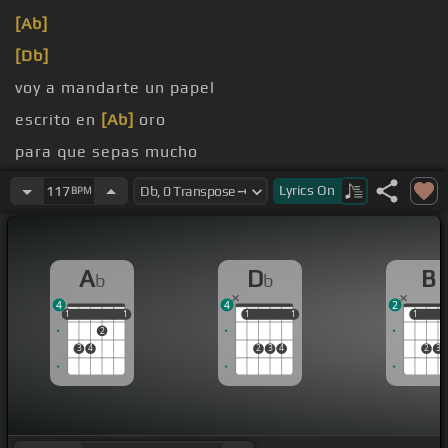
[Ab]
[Db]
voy a mandarte un papel
escrito en
[Ab]
oro
para que sepas mucho
te quiero y que
[Db]
te adoro
Lyrics
On
117
BPM
A
D
B
b
b
4
4
2
1
1
1
1
1
1
1
1
1
1
1
2
3
4
2
3
4
2
3