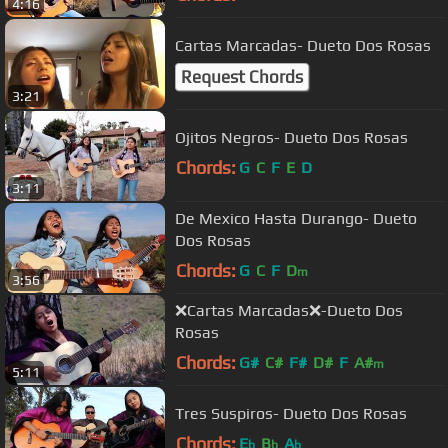
4:16
Cartas Marcadas- Dueto Dos Rosas
Request Chords
3:21
Ojitos Negros- Dueto Dos Rosas
Chords:
G
C
F
E
D
3:11
De Mexico Hasta Durango- Dueto
Dos Rosas
Chords:
G
C
F
D
m
3:56
❌Cartas Marcadas❌-Dueto Dos
Rosas
Chords:
G#
C#
F#
D#
F
A#
m
5:11
Tres Suspiros- Dueto Dos Rosas
Chords:
E
B
A
b
b
b