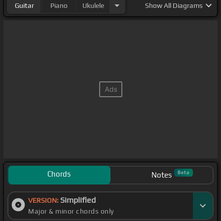
Guitar
Piano
Ukulele
Show
All Diagrams
Chords
Beta
Notes
Simplified
VERSION:
Major & minor chords only