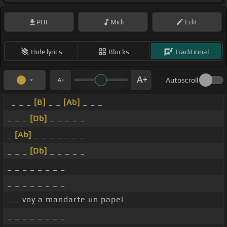
PDF
Midi
Edit
Hide lyrics
Blocks
Traditional
Autoscroll
_ _ _
[B]
_ _
[Ab]
_ _ _
_ _ _
[Db]
_ _ _ _ _
_
[Ab]
_ _ _ _ _ _ _
_ _ _
[Db]
_ _ _ _ _
_ _ _ _ _ _ _ _
_ _ _ _ _ _ _ _
_ _ voy a mandarte un papel
_ _ _ _ _ _ _ _