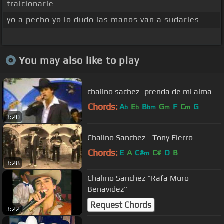
traicionarle
yo a pecho yo lo dudo las manos van a sudarles
_ _ _ _ _ _
You may also like to play
chalino sachez- prenda de mi alma
Chords:
A
E
B
G
F
C
G
b
b
bm
m
m
3:20
Chalino Sanchez - Tony Fierro
Chords:
E
A
C#
C#
D
B
m
3:28
Chalino Sanchez "Rafa Muro
Benavidez"
Request Chords
3:22