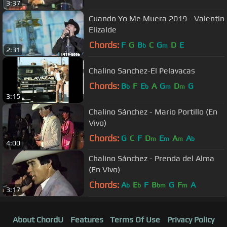
3:37
Cuando Yo Me Muera 2019 - Valentin
Elizalde
Chords:
F
G
B
C
G
D
E
b
m
2:31
Chalino Sanchez-El Pelavacas
Chords:
B
F
E
A
G
D
G
b
b
m
m
3:15
Chalino Sánchez - Mario Portillo (En
Vivo)
Chords:
G
C
F
D
E
A
A
m
m
m
b
4:00
Chalino Sánchez - Prenda del Alma
(En Vivo)
Chords:
A
E
F
B
G
F
A
b
b
bm
m
3:17
About ChordU
Features
Terms Of Use
Privacy Policy