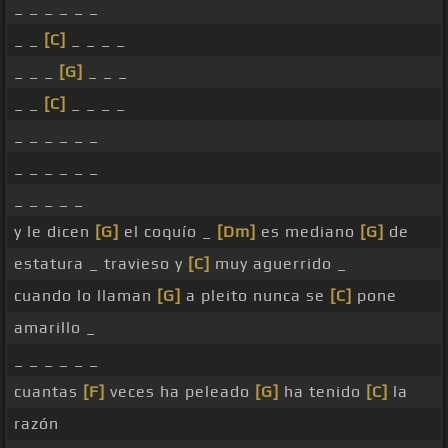
_ _ _ _ _ _
_ _
[C]
_ _ _ _
_ _ _
[G]
_ _ _
_ _
[C]
_ _ _ _
_ _ _ _ _ _
_ _ _ _ _ _
_ _ _ _ _
y le dicen
[G]
el coquío _
[Dm]
es mediano
[G]
de
estatura _ travieso y
[C]
muy aguerrido _
cuando lo llaman
[G]
a pleito nunca se
[C]
pone
amarillo _
_ _ _ _ _ _
cuantas
[F]
veces ha peleado
[G]
ha tenido
[C]
la
razón