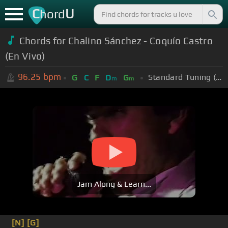
C
U
hord
Chords for Chalino Sánchez - Coquío Castro
(En Vivo)
96.25
bpm
Standard Tuning (EADGBE)
G
C
F
D
G
m
m
Jam Along & Learn...
[N]
[G]