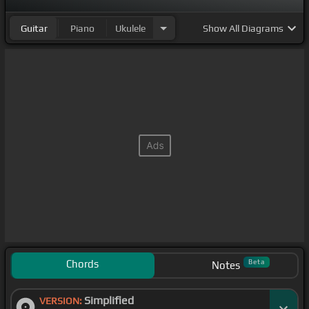
Guitar
Piano
Ukulele
Show
All Diagrams
Chords
Beta
Notes
Simplified
VERSION: