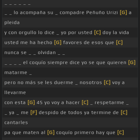
_ _ _ _ _ _
_ _ lo acompaña su _ compadre Peñuño Urizi
[G]
a
pleida
y con orgullo lo dice _ yo por usted
[C]
doy la vida
usted me ha hecho
[G]
favores de esos que
[C]
nunca se _ _ olvidan _ _
_ _ _ _ el coquío siempre dice yo se que quieren
[G]
matarme _
pero no más se les duerme _ nosotros
[C]
voy a
llevarme
con esta
[G]
45 yo voy a hacer
[C]
_ respetarme _
_ ya _ me
[F]
despido de todos ya termine de
[C]
cantarles
pa que maten al
[G]
coquío primero hay que
[C]