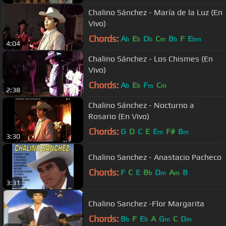
Chalino Sánchez - María de la Luz (En
Vivo)
Chords:
A
E
D
C
B
F
E
b
b
b
m
b
bm
4:04
Chalino Sánchez - Los Chismes (En
Vivo)
Chords:
A
E
F
C
b
b
m
m
2:38
Chalino Sánchez - Nocturno a
Rosario (En Vivo)
Chords:
G
D
C
E
E
F#
B
m
m
3:30
Chalino Sanchez - Anastacio Pacheco
Chords:
F
C
E
B
D
A
B
b
m
m
3:31
Chalino Sanchez -Flor Margarita
Chords:
B
F
E
A
G
C
D
b
b
m
m