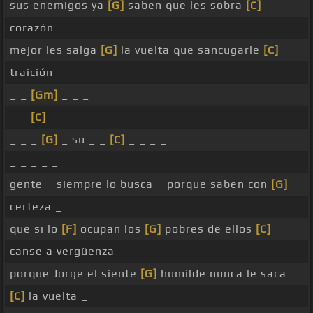
sus enemigos ya
[G]
saben que les sobra
[C]
corazón
mejor les salga
[G]
la vuelta que sancugarle
[C]
traición
_ _
[Gm]
_ _ _
_ _
[C]
_ _ _ _
_ _ _
[G]
_ su _ _
[C]
_ _ _ _
_ _ _ _ _
gente _ siempre lo busca _ porque saben con
[G]
certeza _
que si lo
[F]
ocupan los
[G]
pobres de ellos
[C]
canse a vergüenza
porque Jorge el siente
[G]
humilde nunca le saca
[C]
la vuelta _