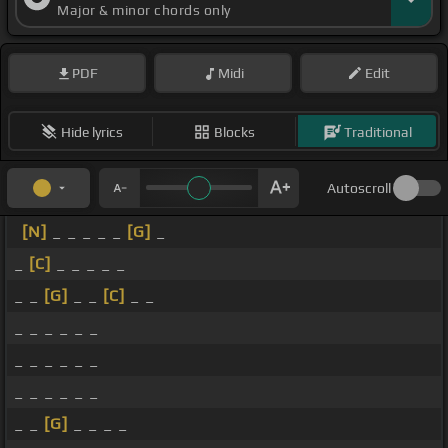
Major & minor chords only
PDF
Midi
Edit
Hide lyrics
Blocks
Traditional
Autoscroll
[N]
_ _ _ _ _
[G]
_
_
[C]
_ _ _ _ _
_ _
[G]
_ _
[C]
_ _
_ _ _ _ _ _
_ _ _ _ _ _
_ _ _ _ _ _
_ _
[G]
_ _ _ _