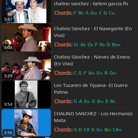
chalino sanchez - belem garcia.flv
Chords:
F
B
A
G
C
G
C
b
m
m
3:47
Chalino Sánchez - El Navegante (En
Vivo)
Chords:
E
A
D
F
B
G
B
b
b
b
b
bm
3:04
Chalino Sánchez - Nieves de Enero
(En Vivo)
Chords:
C
G
F
A
E
B
D
m
m
m
3:29
Los Tucanes de Tijuana- El Guero
Palma
Chords:
D
A
E
G
B
E
B
m
m
b
3:54
CHALINO SANCHEZ - Los Hermanos
Mata
Chords:
A
D
C#
G
E
B
C#
m
m
m
3:50