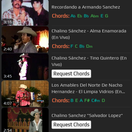
Recordando a Armando Sanchez
Chords:
A
E
B
A
E
G
b
b
b
bm
3:16
Chalino Sánchez - Alma Enamorada
(En Vivo)
Chords:
F
C
B
D
b
m
2:40
Chalino Sánchez - Tino Quintero (En
Vivo)
Request Chords
3:45
Los Amables Del Norte De Nacho
Hernandez - El Limpia Vidrios (En
Vivo 2018)
Chords:
B
E
A
F#
C#
D
m
4:07
Chalino Sanchez "Salvador Lopez"
Request Chords
2:54