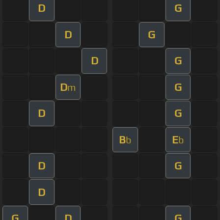
D
G
D
G
D
G
D
G
m
D
G
B
E
b
b
D
G
D
G
D
G