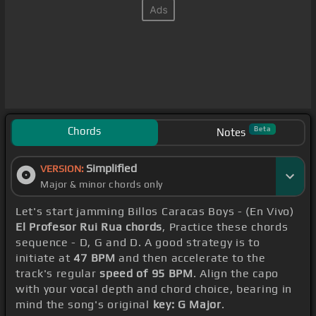
Chords
Beta
Notes
Simplified
VERSION:
Major & minor chords only
Let's start jamming Billos Caracas Boys - (En Vivo)
El Profesor Rui Rua chords
, Practice these chords
sequence - D, G and D. A good strategy is to
initiate at
47 BPM
and then accelerate to the
track's regular
speed of 95 BPM
. Align the capo
with your vocal depth and chord choice, bearing in
mind the song's original
key: G Major
.