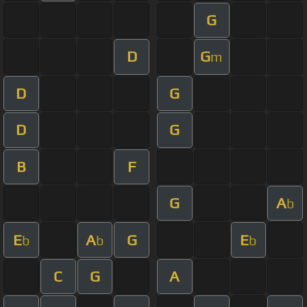
G
D
G
m
D
G
D
G
B
F
G
A
b
E
A
G
E
b
b
b
C
G
A