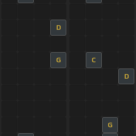
D
G
C
D
G