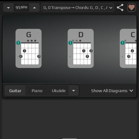
95
BPM
G
D
C
1
1
1
1
1
2
2
2
3
3
3
Guitar
Piano
Ukulele
Show
All Diagrams