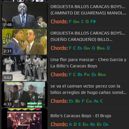
ORQUESTA BILLOS CARACAS BOYS...
(CAMINITO DE GUARENAS) MANOLO
MONTERREY
Chords:
F
G
C
G
F#
m
2:48
ORQUESTA BILLOS CARACAS BOYS...
(SUEÑO CARAQUEÑO) BILLO
FRÓMETA Y ELY
Chords:
F
C
E
G
G
B
D
b
m
bm
2:31
Una flor para mascar - Cheo García y
La Billo's Caracas Boys
Chords:
F
C
B
F
E
B
b
m
b
bm
3:02
se va el caiman victor perez con la
billos arreglos de hugo cañas sonido
sayos
Chords:
E
B
F
C
A
C
b
b
m
b
4:33
Billo's Caracas Boys - El Brujo
Chords:
A
D
E
E
B
E
D
m
b
b
b