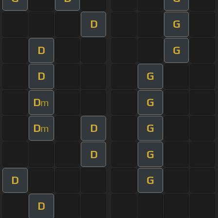
D
G
D
G
D
G
D
G
m
D
D
G
m
D
G
D
G
D