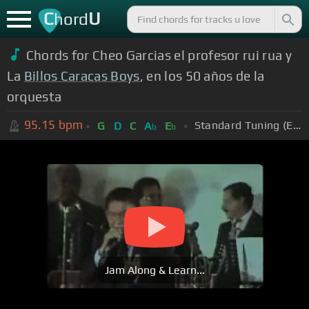
C
U
hord
Chords for Cheo Garcias el profesor rui rua y
La
Billos Caracas Boys
, en los 50 años de la
orquesta
95.15
bpm
Standard Tuning (EADGBE)
G
D
C
A
E
b
b
Jam Along & Learn...