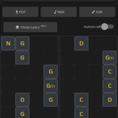
PDF
Midi
Edit
Hint
Autoscroll
Show
Lyrics
N
G
D
G
G
m
G
C
G
C
m
D
G
C
D
G
C