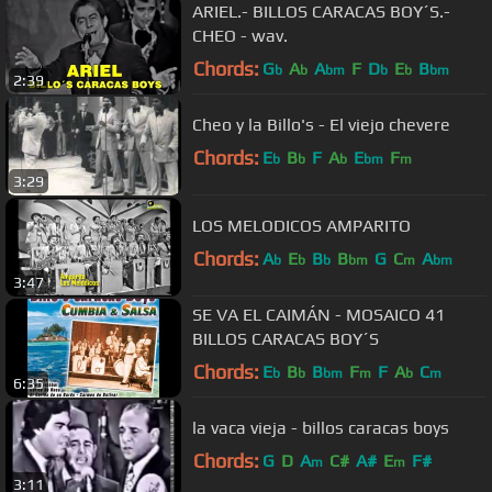
ARIEL.- BILLOS CARACAS BOY´S.-
CHEO - wav.
Chords:
G
A
A
F
D
E
B
b
b
bm
b
b
bm
2:39
Cheo y la Billo's - El viejo chevere
Chords:
E
B
F
A
E
F
b
b
b
bm
m
3:29
LOS MELODICOS AMPARITO
Chords:
A
E
B
B
G
C
A
b
b
b
bm
m
bm
3:47
SE VA EL CAIMÁN - MOSAICO 41
BILLOS CARACAS BOY´S
Chords:
E
B
B
F
F
A
C
b
b
bm
m
b
m
6:35
la vaca vieja - billos caracas boys
Chords:
G
D
A
C#
A#
E
F#
m
m
3:11