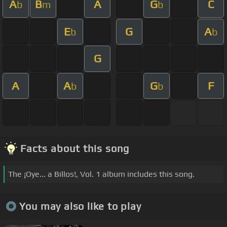
A
B
A
G
C
b
m
b
E
G
A
b
b
G
A
A
G
F
b
b
Facts about this song
The ¡Oye... a Billos!, Vol. 1 album includes this song.
You may also like to play