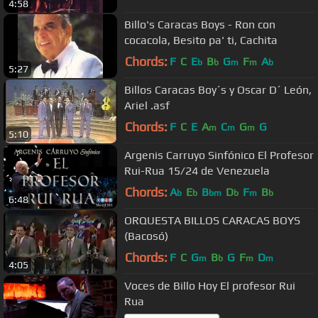
4:58
Billo's Caracas Boys - Ron con
cocacola, Besito pa' ti, Cachita
Chords:
F
C
E
B
G
F
A
b
b
m
m
b
5:27
Billos Caracas Boy´s y Oscar D´ León,
Ariel .asf
Chords:
F
C
E
A
C
G
G
m
m
m
5:10
Argenis Carruyo Sinfónico El Profesor
Rui-Rua 15/24 de Venezuela
Chords:
A
E
B
D
F
B
b
b
bm
b
m
b
6:48
ORQUESTA BILLOS CARACAS BOYS
(Bacosó)
Chords:
F
C
G
B
G
F
D
m
b
m
m
4:05
Voces de Billo Hoy El profesor Rui
Rua