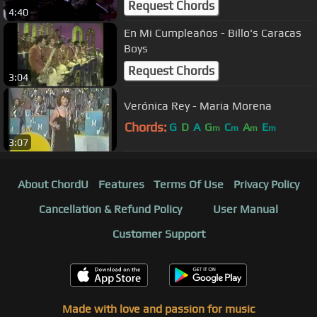
Request Chords
4:40
En Mi Cumpleaños - Billo's Caracas
Boys
Request Chords
3:04
Verónica Rey - Maria Morena
Chords:
G
D
A
G
C
A
E
m
m
m
m
3:07
About ChordU
Features
Terms Of Use
Privacy Policy
Cancellation & Refund Policy
User Manual
Customer Support
Made with love and passion for music