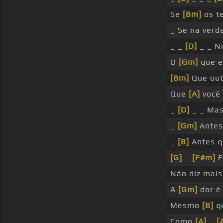
Se
[Bm]
os t
_ Se na ver
_ _
[D]
_ _ N
O
[Gm]
que e
[Bm]
Que out
Que
[A]
você 
_
[D]
_ _ Mas
_
[Gm]
Antes
_
[B]
Antes q
[G]
_
[F#m]
E
Não diz mais
A
[Gm]
dor é
Mesmo
[B]
qu
Como
[A]
_
[