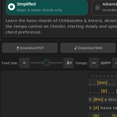
Simplified
Advanc
Major & minor chords only
Include
Learn the basic chords of Chitãozinho & Xororó, Alcion
the tempo control on ChordU, starting slowly and spe
chord preference.
Download
PDF
Download
Midi
Font Size:
Tempo:
80
BPM
_ _ _ _ _ _ 
_ _
[Gm]
_ _
_ _ _
[B]
_ _
E
[Bm]
a disc
E
[A]
havia t
_
[B]
_ _ _
[