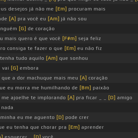
eus desejos já não me
[Em]
procuram mais
dade
[A]
pra você eu
[Am]
já não sou
inguém
[G]
de coração
u mais quero é que você
[F#m]
seja feliz
ro consiga te fazer o que
[Em]
eu não fiz
tenha tudo aquilo
[Am]
que sonhou
 vai
[G]
embora
 que a dor machuque mais meu
[A]
coração
ue eu morra me humilhando de
[Bm]
paixão
 me ajoelhe te implorando
[A]
pra ficar _ _
[D]
amigo
 nada
 minha eu me aguento
[D]
pode crer
e eu tenha que chorar pra
[Em]
aprender
A]
esquecer _
[D]
você