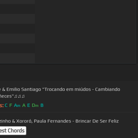
e & Emilio Santiago "Trocando em miúdos - Cambiando
ñeces"♫♫♫
s:
C
F
A
A
E
D
B
m
m
zinho & Xororó, Paula Fernandes - Brincar De Ser Feliz
est Chords