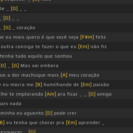
De _
[D]
_ _
 _
[D]
_ _
 _
[G]
_ coração
e eu mais quero é que você seja
[F#m]
feliz
outra consiga te fazer o que eu
[Em]
não fiz
tenha tudo aquilo que sonhou
[D]
_
[G]
Mas vai embora
ue a dor machuque mais
[A]
meu coração
 eu morra me
[B]
humilhando de
[Em]
paixão
lhe te implorando
[Am]
pra ficar _ _
[D]
amigo
ais nada
 minha eu aguento
[D]
pode crer
[B]
eu tenha que chorar pra
[Em]
aprender _
 esquecer _
[D]
_ _