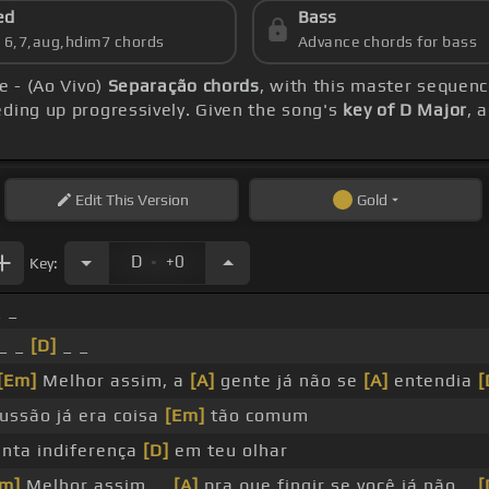
ed
Bass
s 6,7,aug,hdim7 chords
Advance chords for bass
e - (Ao Vivo)
Separação chords
, with this master sequenc
eding up progressively. Given the song's
key of D Major
, 
Edit
This Version
Gold
.
D
+0
Key:
_ _
 _ _
[D]
_ _
[Em]
Melhor assim, a
[A]
gente já não se
[A]
entendia
[
ussão já era coisa
[Em]
tão comum
anta indiferença
[D]
em teu olhar
Em]
Melhor assim, _
[A]
pra que fingir se você já não _
[