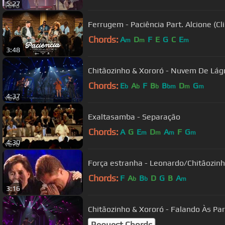
5:27
Ferrugem - Paciência Part. Alcione (
Chords:
A
D
F
E
G
C
E
m
m
m
3:48
Chitãozinho & Xororó - Nuvem De Lág
Chords:
E
A
F
B
B
D
G
b
b
b
bm
m
m
4:37
Exaltasamba - Separação
Chords:
A
G
E
D
A
F
G
m
m
m
m
4:30
Força estranha - Leonardo/Chitãozin
Chords:
F
A
B
D
G
B
A
b
b
m
3:16
Chitãozinho & Xororó - Falando Às Pa
Request Chords