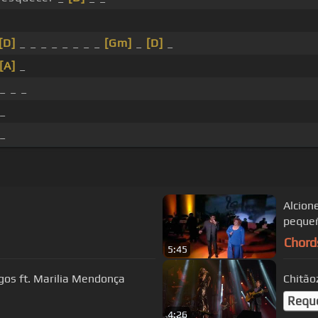
[D]
_ _ _ _ _ _ _ _
[Gm]
_
[D]
_
[A]
_
_ _ _
 _
 _
Alcion
peque
Chord
5:45
gos ft. Marilia Mendonça
Chitão
Requ
4:26