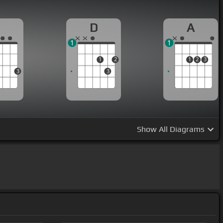
G
D
A
1
1
1
2
1
2
3
3
3
Show
All Diagrams