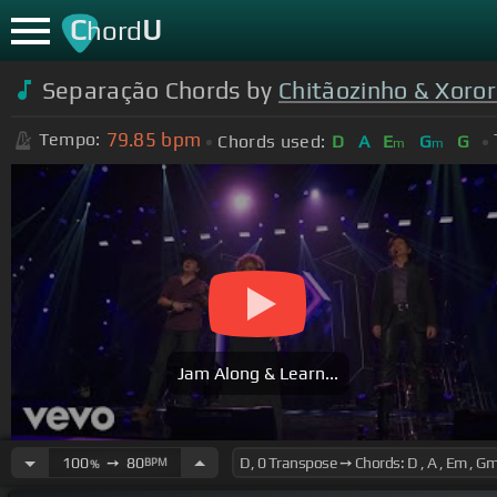
C
U
hord
Separação Chords by
Chitãozinho & Xoror
79.85
bpm
Tempo:
Chords used:
D
A
E
G
G
m
m
Jam Along & Learn...
100
➙
80
BPM
%