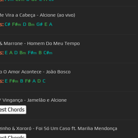
e Vira a Cabeça - Alcione (ao vivo)
s:
C#
F#
D
B
G#
E
A
m
m
 & Marrone - Homem Do Meu Tempo
s:
E
A
D
B
F#
B
C#
m
m
m
Quando O Amor Acontece - João Bosco
s:
E
F#
B
F#
A
D
C
m
 Vingança - Jamelão e Alcione
est Chords
zinho & Xororó - Foi Só Um Caso ft. Marilia Mendonça
est Chords