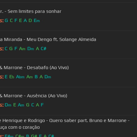
Jr. - Sem limites para sonhar
s:
G
C
F
E
A
D
E
m
a Miranda - Meu Dengo ft. Solange Almeida
s:
C
G
F
A
D
A
C#
m
m
& Marrone - Desabafo (Ao Vivo)
s:
E
E
A
A
B
A
D
b
bm
m
m
& Marrone - Ausência (Ao Vivo)
s:
D
E
A
G
C
A
F
m
m
 Henrique e Rodrigo - Quero saber part. Bruno e Marrone -
ça com o coração
s:
F#
C#
B
G#
E
A
C#
m
m