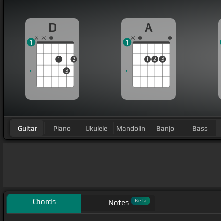
D
A
1
1
1
2
1
2
3
3
Guitar
Piano
Ukulele
Mandolin
Banjo
Bass
Chords
Beta
Notes