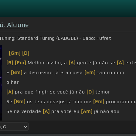
ó, Alcione
Tuning:
Standard Tuning (EADGBE)
Capo:
+0
fret
[Gm]
[D]
[B]
[Em]
Melhor assim, a
[A]
gente já não se
[A]
ent
E
[Bm]
a discussão já era coisa
[Em]
tão comum
olhar
[A]
pra que fingir se você já não
[D]
temor
Se
[Bm]
os teus desejos já não me
[Em]
procuram m
Se na verdade
[A]
pra você eu
[Am]
já não sou
[D]
Ninguém
[G]
de coração