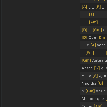
[A]
_ _
[E]
_ 
_ _
[E]
_ _ _
_ _
[Am]
_ _
[D]
O
[Gm]
qu
[D]
Que
[Bm]
Que
[A]
você 
_
[Em]
_ _ _
[Gm]
Antes q
Antes
[G]
que
E me
[A]
ajoe
Não diz
[G]
m
A
[Gm]
dor é
Mesmo que
Como
[Am]
_