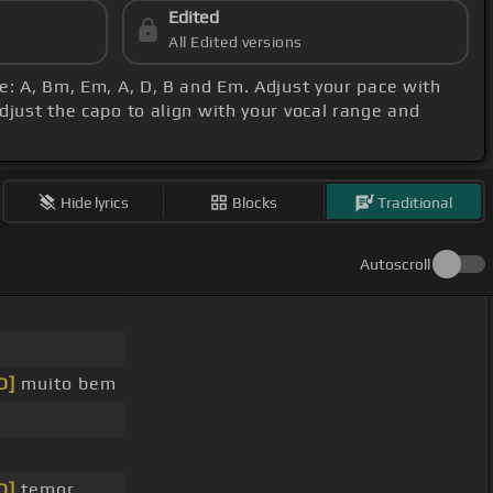
Edited
All Edited versions
e: A, Bm, Em, A, D, B and Em. Adjust your pace with
adjust the capo to align with your vocal range and
Hide lyrics
Blocks
Traditional
Autoscroll
D]
muito bem
D]
temor