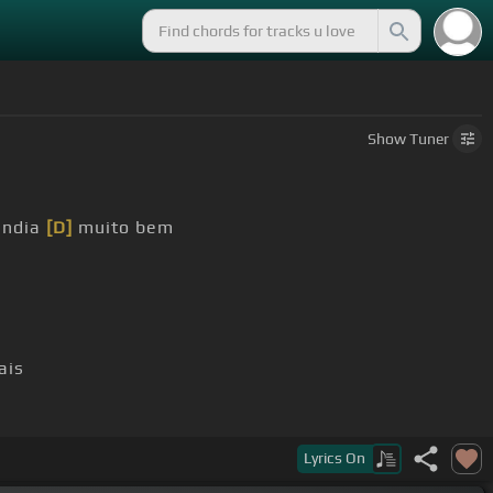
Show
Tuner
endia
[D]
muito bem
ais
Lyrics
On