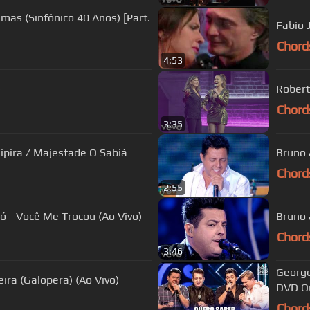
mas (Sinfônico 40 Anos) [Part.
Fabio 
Chord
4:53
)
Robert
Chord
3:35
aipira / Majestade O Sabiá
Bruno 
Chord
2:55
ó - Você Me Trocou (Ao Vivo)
Bruno 
Chord
3:46
George
ira (Galopera) (Ao Vivo)
DVD Ou
Chord