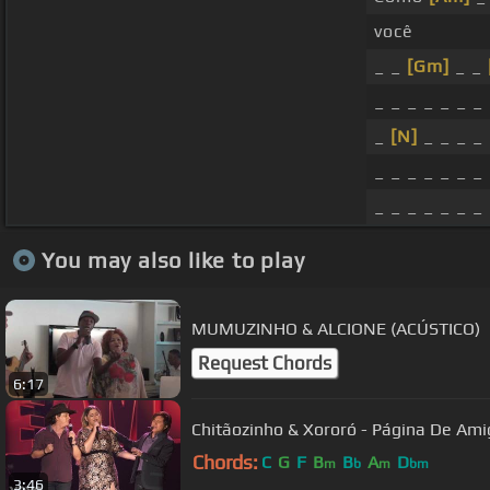
você
_ _
[Gm]
_ _
_ _ _ _ _ _ _
_
[N]
_ _ _ _ 
_ _ _ _ _ _ _
_ _ _ _ _ _ _
You may also like to play
MUMUZINHO & ALCIONE (ACÚSTICO)
Request Chords
6:17
Chitãozinho & Xororó - Página De Ami
Chords:
C
G
F
B
B
A
D
m
b
m
bm
3:46