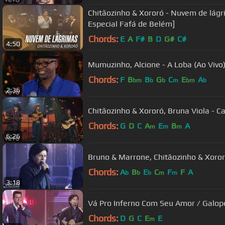
Chitãozinho & Xororó - Nuvem de lágri
Especial Fafá de Belém]
Chords:
E
A
F#
B
D
G#
C#
4:50
Mumuzinho, Alcione - A Loba (Ao Vivo
Chords:
F
B
B
G
C
E
A
bm
b
b
m
bm
b
2:36
Chitãozinho & Xororó, Bruna Viola - C
Chords:
G
D
C
A
E
B
A
m
m
m
6:26
Bruno & Marrone, Chitãozinho & Xoror
Chords:
A
B
E
C
F
F
A
b
b
b
m
m
3:18
Vá Pro Inferno Com Seu Amor / Galope
Chords:
D
G
C
E
E
m