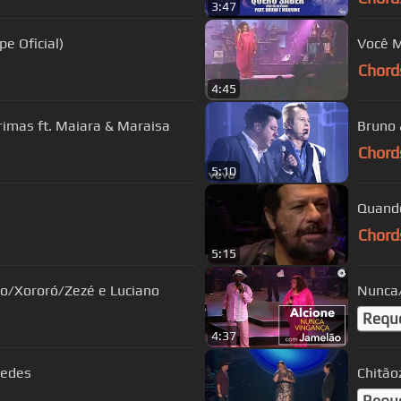
3:47
Clipe Oficial)
Você M
Chord
4:45
rimas ft. Maiara & Maraisa
Bruno
Chord
5:10
Chord
5:15
ho/Xororó/Zezé e Luciano
Nunca/
Requ
4:37
redes
Chitão
Requ