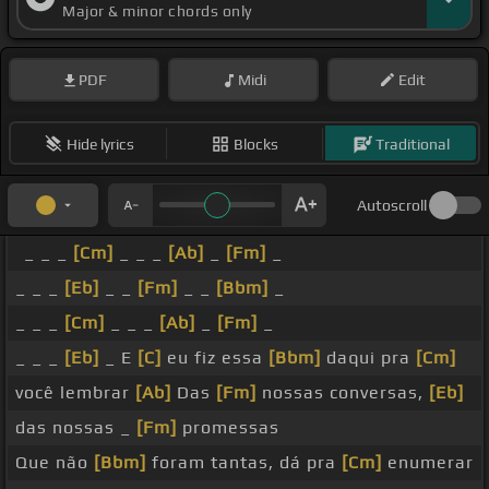
Major & minor chords only
PDF
Midi
Edit
Hide lyrics
Blocks
Traditional
Autoscroll
_ _ _
[Cm]
_ _ _
[Ab]
_
[Fm]
_
_ _ _
[Eb]
_ _
[Fm]
_ _
[Bbm]
_
_ _ _
[Cm]
_ _ _
[Ab]
_
[Fm]
_
_ _ _
[Eb]
_ E
[C]
eu fiz essa
[Bbm]
daqui pra
[Cm]
você lembrar
[Ab]
Das
[Fm]
nossas conversas,
[Eb]
das nossas _
[Fm]
promessas
Que não
[Bbm]
foram tantas, dá pra
[Cm]
enumerar