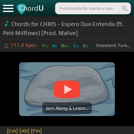
C
U
hord
Chords for CHRIS - Espero Que Entenda (ft.
Pelé Milflows) [Prod. Malive]
117.4
bpm
Standard Tuning (EADGBE)
F
A
B
C
E
m
b
bm
m
b
Jam Along & Learn...
[Cm]
[Ab]
[Fm]