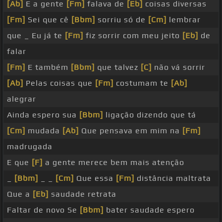
[Ab]
E a gente
[Fm]
falava de
[Eb]
coisas diversas
[Fm]
Sei que cê
[Bbm]
sorriu só de
[Cm]
lembrar
que _ Eu já te
[Fm]
fiz sorrir com meu jeito
[Eb]
de
falar
[Fm]
E também
[Bbm]
que talvez
[C]
não vá sorrir
[Ab]
Pelas coisas que
[Fm]
costumam te
[Ab]
alegrar
Ainda espero sua
[Bbm]
ligação dizendo que tá
[Cm]
mudada
[Ab]
Que pensava em mim na
[Fm]
madrugada
E que
[F]
a gente merece bem mais atenção
_
[Bbm]
_ _
[Cm]
Que essa
[Fm]
distância maltrata
Que a
[Eb]
saudade retrata
Faltar de novo Se
[Bbm]
bater saudade espero