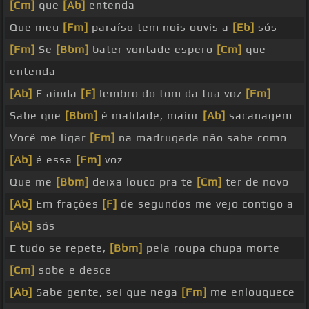
[Cm]
que
[Ab]
entenda
Que meu
[Fm]
paraíso tem nois ouvis a
[Eb]
sós
[Fm]
Se
[Bbm]
bater vontade espero
[Cm]
que
entenda
[Ab]
E ainda
[F]
lembro do tom da tua voz
[Fm]
Sabe que
[Bbm]
é maldade, maior
[Ab]
sacanagem
Você me ligar
[Fm]
na madrugada não sabe como
[Ab]
é essa
[Fm]
voz
Que me
[Bbm]
deixa louco pra te
[Cm]
ter de novo
[Ab]
Em frações
[F]
de segundos me vejo contigo a
[Ab]
sós
E tudo se repete,
[Bbm]
pela roupa chupa morte
[Cm]
sobe e desce
[Ab]
Sabe gente, sei que nega
[Fm]
me enlouquece