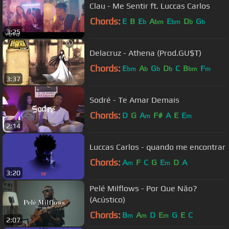
Clau - Me Sentir ft. Luccas Carlos
Chords:
E
B
E
A
E
D
G
b
bm
bm
b
b
3:25
Delacruz - Athena (Prod.GU$T)
Chords:
E
A
G
D
C
B
F
bm
b
b
b
bm
m
3:37
Sodré - Te Amar Demais
Chords:
D
G
A
F#
A
E
E
m
m
2:14
Luccas Carlos - quando me encontrar
Chords:
A
F
C
G
E
D
A
m
m
3:20
Pelé Milflows - Por Que Não?
(Acústico)
Chords:
B
A
D
E
G
E
C
m
m
m
2:07