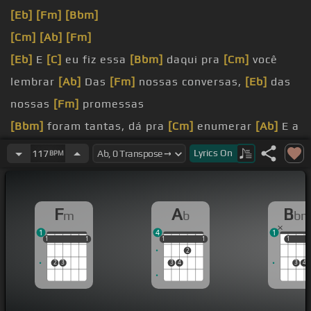
[Eb]
[Fm]
[Bbm]
[Cm]
[Ab]
[Fm]
[Eb]
E
[C]
eu fiz essa
[Bbm]
daqui pra
[Cm]
você
lembrar
[Ab]
Das
[Fm]
nossas conversas,
[Eb]
das
nossas
[Fm]
promessas
[Bbm]
foram tantas, dá pra
[Cm]
enumerar
[Ab]
E a
gente
[Fm]
falava de
[Eb]
coisas diversas
Lyrics
On
117
BPM
[Bbm]
sorriu só de
[Cm]
lembrar que Eu já te
[Fm]
fiz sorrir com meu jeito
[Eb]
de falar
F
A
B
m
b
b
[Bbm]
que talvez
[C]
não vá sorrir
[Ab]
Pelas coisas
1
4
1
que
[Fm]
costumam te
[Ab]
alegrar
1
1
1
1
1
1
1
1
1
1
1
1
1
2
[Bbm]
ligação dizendo que tá
[Cm]
mudada
[Ab]
2
3
3
4
3
4
Que pensava em mim na
[Fm]
madrugada