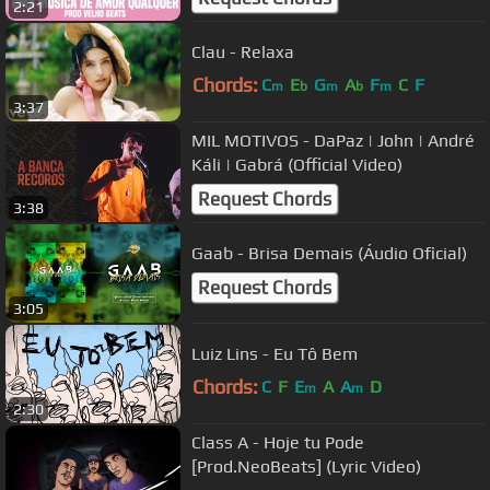
2:21
Clau - Relaxa
Chords:
C
E
G
A
F
C
F
m
b
m
b
m
3:37
MIL MOTIVOS - DaPaz | John | André
Káli | Gabrá (Official Video)
Request Chords
3:38
Gaab - Brisa Demais (Áudio Oficial)
Request Chords
3:05
Luiz Lins - Eu Tô Bem
Chords:
C
F
E
A
A
D
m
m
2:30
Class A - Hoje tu Pode
[Prod.NeoBeats] (Lyric Video)