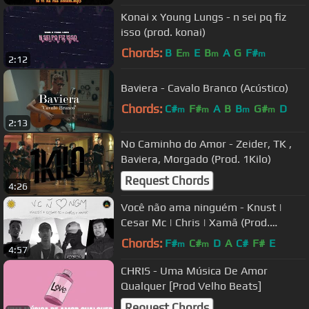
Konai x Young Lungs - n sei pq fiz
isso (prod. konai)
Chords:
B
E
E
B
A
G
F#
m
m
m
2:12
Baviera - Cavalo Branco (Acústico)
Chords:
C#
F#
A
B
B
G#
D
m
m
m
m
2:13
No Caminho do Amor - Zeider, TK ,
Baviera, Morgado (Prod. 1Kilo)
Request Chords
4:26
Você não ama ninguém - Knust |
Cesar Mc | Chris | Xamã (Prod.
Malak)
Chords:
F#
C#
D
A
C#
F#
E
m
m
4:57
CHRIS - Uma Música De Amor
Qualquer [Prod Velho Beats]
Request Chords