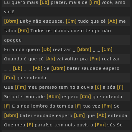
Eu quero mais
[Eb]
prazer, mais de
[Fm]
você, amo
você
[Bbm]
Baby não esquece,
[Cm]
tudo que cê
[Ab]
me
falou
[Fm]
Todos os planos que o tempo não
apagou
Eu ainda quero
[Db]
realizar _
[Bbm]
_ _
[Cm]
Quando é que cê
[Ab]
vai voltar pra
[Fm]
realizar
_ _
[Eb]
_ _
[Ab]
Se
[Bbm]
bater saudade espero
[Cm]
que entenda
Que
[Fm]
meu paraíso tem nois ouvis
[C]
a sós
[F]
Se bater vontade
[Bbm]
espero
[Cm]
que entenda
[F]
E ainda lembro do tom da
[F]
tua voz
[Fm]
Se
[Bbm]
bater saudade espero
[Cm]
que
[Ab]
entenda
Que meu
[F]
paraíso tem nois ouvis a
[Fm]
sós Se