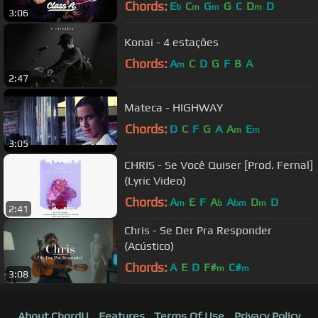
Chords:
E
C
G
G
C
D
D
b
m
m
m
3:06
Konai - 4 estações
Chords:
A
C
D
G
F
B
A
m
2:47
Mateca - HIGHWAY
Chords:
D
C
F
G
A
A
E
m
m
3:05
CHRIS - Se Você Quiser [Prod. Fernal]
(Lyric Video)
Chords:
A
E
F
A
A
D
D
m
b
bm
m
2:41
Chris - Se Der Pra Responder
(Acústico)
Chords:
A
E
D
F#
C#
m
m
3:08
About ChordU
Features
Terms Of Use
Privacy Policy