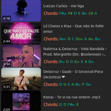
Luccas Carlos - me liga
Chords:
F#
F#
D
E
B
C#
A
m
m
4:18
Lil Chainz x Kiaz - Que não te falte
amor
Chords:
A
D
C
D
A
A
B
bm
bm
m
m
2:44
Nabrisa & Delacruz - Vida Bandida |
Prod. Margiotto (Dir. @solanoav) |
CRIASOM
Chords:
B
G
D
E
E
A
D
m
m
m
3:34
Delacruz | Gaab - O Girassol/Para
(Acústico) ❤
Chords:
D
G
E
A
B
F
D
m
m
3:31
Konai - Te vi na rua ontem .mp3
Chords:
G
D
F#
E
m
2:09