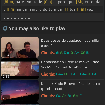
[Bbm]
bater vontade
[Cm]
espero que
[Ab]
entenda
E
[Fm]
ainda lembro do tom da
[F]
tua
[Fm]
voz _
_ _ _ _ _ _ _ _
You may also like to play
Duas doses de saudade - Ludmilla
(cover)
Chords:
G
A
D
D
A
C#
B
m
m
3:34
Damassaclan | Pelé Milflows ''Não
Sei Mais'' (Prod. NeoBeats)
Chords:
F#
D
F#
E
C#
A
C#
m
m
m
2:32
Konai x Kadu Brown - Cidade Lunar
(prod. konai)
Chords:
C
A
B
G
C
m
b
b
m
2:50