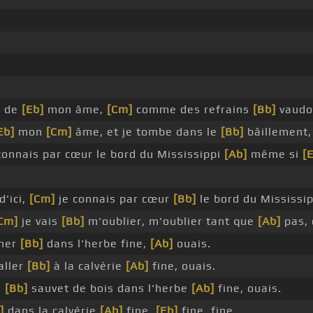
r de
[Eb]
mon âme,
[Cm]
comme des refrains
[Bb]
vaudo
Eb]
mon
[Cm]
âme, et je tombe dans le
[Bb]
bâillement,
onnais par cœur le bord du Mississippi
[Ab]
même si
[
d'ici,
[Cm]
je connais par cœur
[Bb]
le bord du Mississip
Cm]
je vais
[Bb]
m'oublier, m'oublier tant que
[Ab]
pas, 
nner
[Bb]
dans l'herbe fine,
[Ab]
ouais.
aller
[Bb]
à la calvérie
[Ab]
fine, ouais.
u
[Bb]
sauvet de bois dans l'herbe
[Ab]
fine, ouais.
]
dans la calvérie
[Ab]
fine,
[Eb]
fine, fine.