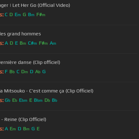
ger | Let Her Go (Official Video)
s:
C
D
E
G
B
F#
m
m
m
 des grand hommes
s:
A
D
E
B
C#
F#
A
m
m
m
m
ernière danse (Clip officiel)
s:
F
B
C
D
D
A
G
b
m
b
a Mitsouko - C'est comme ça (Clip Officiel)
s:
G
E
E
E
B
D
B
b
b
bm
bm
b
b
 Reine (Clip Officiel)
s:
A
E
D
B
G
E
m
m