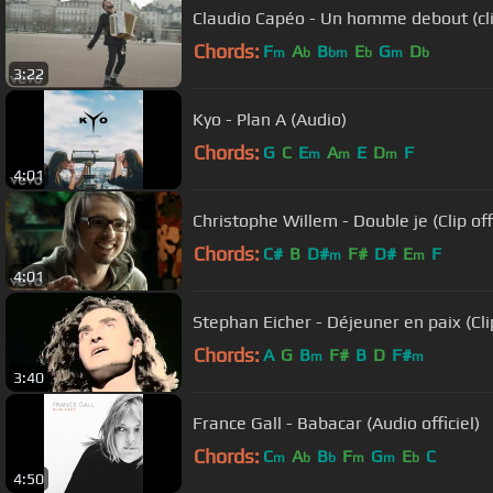
Claudio Capéo - Un homme debout (clip
Chords:
F
A
B
E
G
D
m
b
bm
b
m
b
3:22
Kyo - Plan A (Audio)
Chords:
G
C
E
A
E
D
F
m
m
m
4:01
Christophe Willem - Double je (Clip offi
Chords:
C#
B
D#
F#
D#
E
F
m
m
4:01
Stephan Eicher - Déjeuner en paix (Clip
Chords:
A
G
B
F#
B
D
F#
m
m
3:40
France Gall - Babacar (Audio officiel)
Chords:
C
A
B
F
G
E
C
m
b
b
m
m
b
4:50