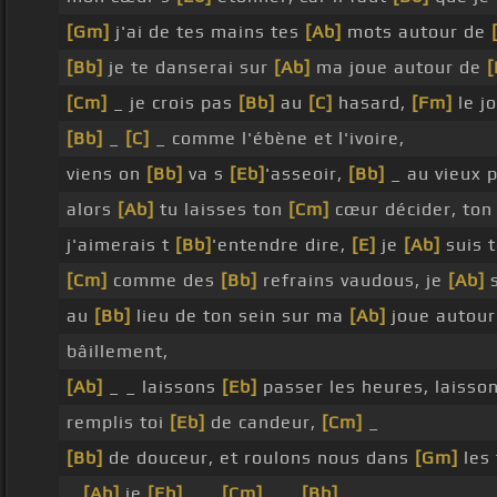
[Gm]
j'ai de tes mains tes
[Ab]
mots autour de
[Bb]
je te danserai sur
[Ab]
ma joue autour de
[
[Cm]
_ je crois pas
[Bb]
au
[C]
hasard,
[Fm]
le j
[Bb]
_
[C]
_ comme l'ébène et l'ivoire,
viens on
[Bb]
va s
[Eb]
'asseoir,
[Bb]
_ au vieux 
alors
[Ab]
tu laisses ton
[Cm]
cœur décider, to
j'aimerais t
[Bb]
'entendre dire,
[E]
je
[Ab]
suis 
[Cm]
comme des
[Bb]
refrains vaudous, je
[Ab]
s
au
[Bb]
lieu de ton sein sur ma
[Ab]
joue autou
bâillement,
[Ab]
_ _ laissons
[Eb]
passer les heures, laisso
remplis toi
[Eb]
de candeur,
[Cm]
_
[Bb]
de douceur, et roulons nous dans
[Gm]
les 
_
[Ab]
je
[Eb]
_ _
[Cm]
_ _
[Bb]
_