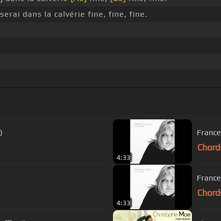
serai dans la calvérie fine, fine, fine.
)
France 
Chord
4:33
France 
Chord
4:33