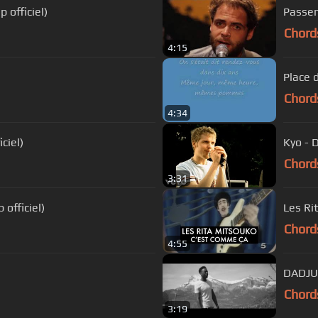
 officiel)
Passen
Chord
4:15
Place
Chord
4:34
ciel)
Kyo - D
Chord
3:31
 officiel)
Les Rit
Chord
4:55
DADJU -
Chord
3:19