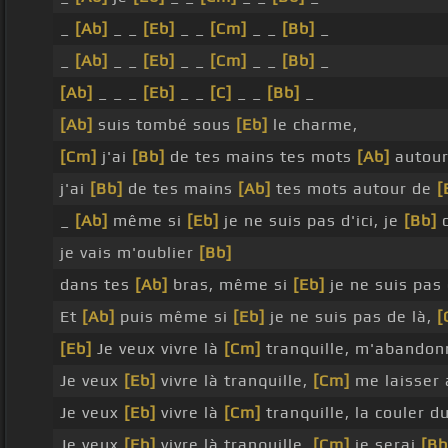
_
[Ab]
_ _
[Eb]
_ _
[Cm]
_ _
[Bb]
_
_
[Ab]
_ _
[Eb]
_ _
[Cm]
_ _
[Bb]
_
[Ab]
_ _ _
[Eb]
_ _
[C]
_ _
[Bb]
_
[Ab]
suis tombé sous
[Eb]
le charme,
[Cm]
j'ai
[Bb]
de tes mains tes mots
[Ab]
autou
j'ai
[Bb]
de tes mains
[Ab]
tes mots autour de
[
_
[Ab]
même si
[Eb]
je ne suis pas d'ici, je
[Bb]
c
je vais m'oublier
[Bb]
dans tes
[Ab]
bras, même si
[Eb]
je ne suis pas 
Et
[Ab]
puis même si
[Eb]
je ne suis pas de là,
[
[Eb]
Je veux vivre là
[Cm]
tranquille, m'abando
Je veux
[Eb]
vivre là tranquille,
[Cm]
me laisser 
Je veux
[Eb]
vivre là
[Cm]
tranquille, la couler d
Je veux
[Eb]
vivre là tranquille,
[Cm]
je serai
[Bb