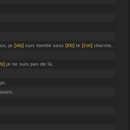
us, je
[Ab]
suis tombé sous
[Eb]
le
[Cm]
charme,
Eb]
je ne suis pas de là,
pi,
ouais.