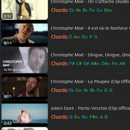
Christophe Maé - On s'attache (Audio o
Chords:
E
A
B
F
C
E
b
b
b
m
m
bm
3:12
Christophe Maé - Il est où le bonheur (C
Chords:
E
A
D
F
G
m
m
4:14
Christophe Maé - Dingue, Dingue, Dingu
Chords:
F#
C#
G#
A#
D#
F
A#
m
m
m
3:10
Christophe Maé - La Poupée (Clip Offic
Chords:
E
C
A
B
F
G
D
b
m
b
b
m
3:05
Julien Doré - Porto-Vecchio (Clip officie
Chords:
G
E
B
F#
A
D
m
m
m
3:43