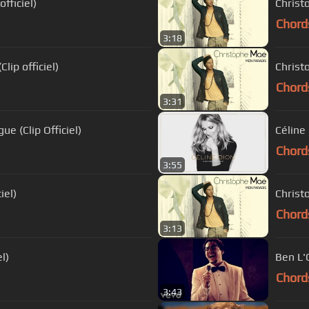
fficiel)
Christ
Chord
3:18
lip officiel)
Christ
Chord
3:31
e (Clip Officiel)
Céline 
Chord
3:55
iel)
Christ
Chord
3:13
l)
Ben L'
Chord
3:43