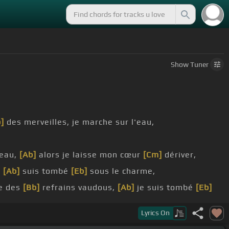
Show
Tuner
]
des merveilles, je marche sur l'eau,
eau,
[Ab]
alors je laisse mon cœur
[Cm]
dériver,
e
[Ab]
suis tombé
[Eb]
sous le charme,
e des
[Bb]
refrains vaudous,
[Ab]
je suis tombé
[Eb]
Lyrics
On
[Cm]
et je tombe dans
[Bb]
le bâillement,