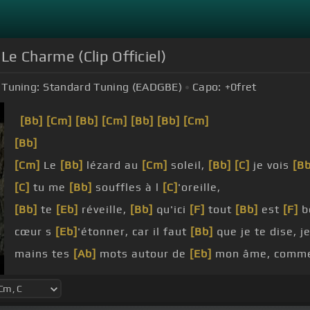
e Charme (Clip Officiel)
Tuning:
Standard Tuning (EADGBE)
Capo:
+0
fret
[Bb]
[Cm]
[Bb]
[Cm]
[Bb]
[Bb]
[Cm]
[Bb]
[Cm]
Le
[Bb]
lézard au
[Cm]
soleil,
[Bb]
[C]
je vois
[Bb
[C]
tu me
[Bb]
souffles à l
[C]
'oreille,
[Bb]
te
[Eb]
réveille,
[Bb]
qu'ici
[F]
tout
[Bb]
est
[F]
b
cœur s
[Eb]
'étonner, car il faut
[Bb]
que je te dise, j
mains tes
[Ab]
mots autour de
[Eb]
mon âme, comm
sous le
[Ab]
charme,
danserai sur
[Ab]
ma joue autour de
[Eb]
mon âme,