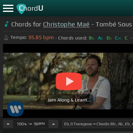
C
U
hord
Chords for
Christophe Maé
- Tombé Sous L
95.85
bpm
Tempo:
Chords used:
B
A
E
C
C
b
b
b
m
Jam Along & Learn...
100
➙
96
BPM
%