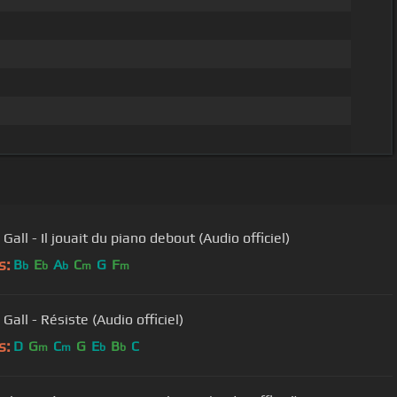
Gall - Il jouait du piano debout (Audio officiel)
s:
B
E
A
C
G
F
b
b
b
m
m
Gall - Résiste (Audio officiel)
s:
D
G
C
G
E
B
C
m
m
b
b