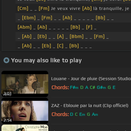
[Cm]
_ _
[Fm]
Je veux vivre
[Ab]
là tranquille, je 
_
[Ebm]
_
[Fm]
_ _
[Ab]
_ _ _ _ _
[Bb]
_ _
[Abm]
_
[Ab]
_ _ _ _ _
[Bb]
_
[F]
_
_
[Ab]
_
[Eb]
_ _
[A]
_
[Bbm]
_ _
[Fm]
_
_
[Ab]
_ _
[Eb]
_
[C]
_
[Bb]
_ _ _
You may also like to play
Louane - Jour de pluie (Session Studio
Chords:
F#
D
A
C#
G#
G
E
m
m
3:01
ZAZ - Eblouie par la nuit (Clip officiel)
Chords:
D
C
E
G
A
m
m
2:54