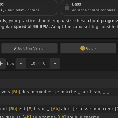
ed
Bass
s 6,7,aug,hdim7 chords
Advance chords for bass
rds
, your practice should emphasize these
chord progress
regular
speed of 96 BPM
. Adapt the capo setting consider
Edit
This Version
Gold
.
Eb
+0
Key:
_
 vois
[Bb]
des merveilles, je marche _ sur l'eau, _ _
out
[Bb]
est
[F]
beau, _
[Ab]
alors je laisse mon cœur
[
te dise, je
[Ab]
suis tombé
[Eb]
sous le charme,