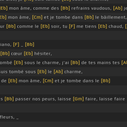
[Eb]
mon âme, comme des
[Bb]
refrains vaudous,
[Ab]
j
Eb]
mon âme,
[Cm]
et je tombe dans
[Bb]
le bâillement,
our
[Bb]
comme le
[Eb]
soir, tu
[F]
me tiens
[Eb]
chaud,
piano,
[F]
_
[Bb]
n
[Bb]
cœur
[Eb]
hésiter,
tombé
[Eb]
sous le charme, j'ai
[Bb]
de tes mains tes
[A
uis tombé sous
[Eb]
le
[Ab]
charme,
r de
[Eb]
mon âme,
[Cm]
et je tombe dans le
[Bb]
ns
[Bb]
passer nos peurs, laisse
[Gm]
faire, laisse faire
fleurs, _