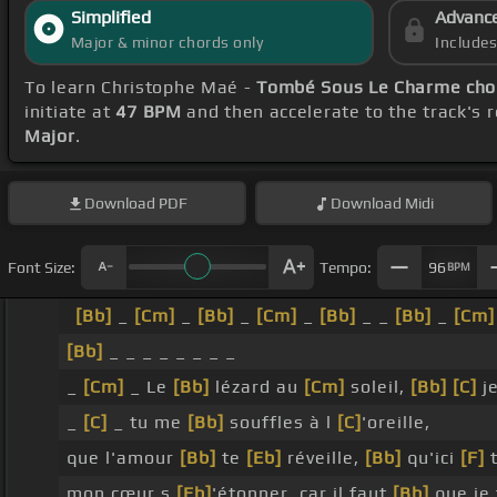
Simplified
Advanc
Major & minor chords only
Include
To learn Christophe Maé -
Tombé Sous Le Charme cho
initiate at
47 BPM
and then accelerate to the track's 
Major
.
Download
PDF
Download
Midi
Font Size:
Tempo:
96
BPM
[Bb]
_
[Cm]
_
[Bb]
_
[Cm]
_
[Bb]
_ _
[Bb]
_
[Cm]
[Bb]
_ _ _ _ _ _ _ _
_
[Cm]
_ Le
[Bb]
lézard au
[Cm]
soleil,
[Bb]
[C]
je
_
[C]
_ tu me
[Bb]
souffles à l
[C]
'oreille,
que l'amour
[Bb]
te
[Eb]
réveille,
[Bb]
qu'ici
[F]
t
mon cœur s
[Eb]
'étonner, car il faut
[Bb]
que je 