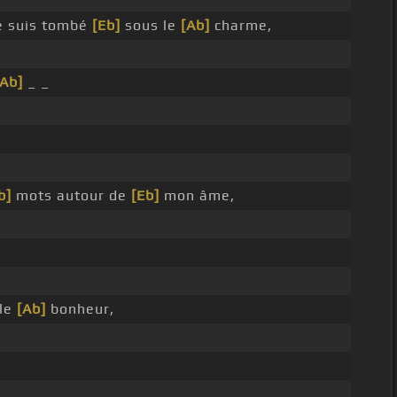
e suis tombé
[Eb]
sous le
[Ab]
charme,
[Ab]
_ _
b]
mots autour de
[Eb]
mon âme,
 le
[Ab]
bonheur,