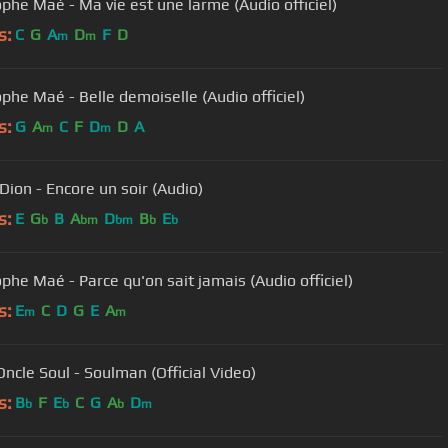
ophe Maé - Ma vie est une larme (Audio officiel)
s:
C
G
A
D
F
D
m
m
ophe Maé - Belle demoiselle (Audio officiel)
s:
G
A
C
F
D
D
A
m
m
Dion - Encore un soir (Audio)
s:
E
G
B
A
D
B
E
b
bm
bm
b
b
ophe Maé - Parce qu'on sait jamais (Audio officiel)
s:
E
C
D
G
E
A
m
m
Oncle Soul - Soulman (Official Video)
s:
B
F
E
C
G
A
D
b
b
b
m