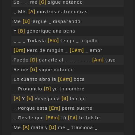
Se _ _ me
[G]
sigue notando
_ Mis
[A]
movizosas fregueras
Me
[D]
largué _ disparando
Y
[B]
generique una pena
_ _ _ Todavía
[Em]
tengo _ orgullo
[Dm]
Pero de ningún _
[C#m]
_ amor
Puedo
[D]
ganarle al _ _ _ _ _ _
[Am]
tuyo
Se me
[G]
sigue notando
En cuanto abro la
[C#m]
boca
_ Pronuncio
[D]
yo tu nombre
[A]
Y
[E]
enseguida
[B]
la cojo
_ Porque esta
[Em]
perra suerte
_ Desde que
[F#m]
tú
[C#]
te fuiste
Me
[A]
mata y
[D]
me _ traiciona _