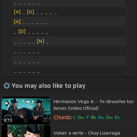
_ _ _ _ _ _
[A]
_
[G]
_ _ _ _ _
[A]
_ _ _ _ _ _
_
[D]
_ _ _ _ _
_ _ _ _ _
[N]
_
_ _ _ _ _ _
_ _ _ _ _ _
_ _ _ _ _ _
You may also like to play
Hermanos Vega Jr. - Te devuelvo tus
besos (Video Oficial)
Chords:
C
G
F
B
A
D
E
m
b
m
m
b
4:13
Volver a verte - Chuy Lizarraga