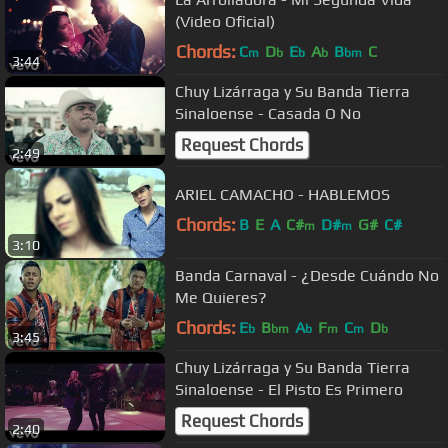
(Video Oficial)
Chords:
C
D
E
A
B
C
m
b
b
b
bm
3:44
Chuy Lizárraga y Su Banda Tierra
Sinaloense - Casada O No
Request Chords
2:49
ARIEL CAMACHO - HABLEMOS
Chords:
B
E
A
C#
D#
G#
C#
m
m
3:10
Banda Carnaval - ¿Desde Cuándo No
Me Quieres?
Chords:
E
B
A
F
C
D
b
bm
b
m
m
b
3:45
Chuy Lizárraga y Su Banda Tierra
Sinaloense - El Pisto Es Primero
Request Chords
2:40