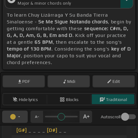
Major & minor chords only
To learn Chuy Lizárraga Y Su Banda Tierra
Sinaloense -
Se Me Sigue Notando chords
, begin by
getting comfortable with these
sequence: C#m, D,
G, A, D, Am, G, B, Em and D
. Kick off your practice
at a gentle
65 BPM
, then escalate to the song's
tempo of 130 BPM
. Considering the song's
key of D
Major
, position your capo to suit your vocal and
chord preferences.
PDF
Midi
Edit
Hide lyrics
Blocks
Traditional
Autoscroll
[G#]
_ _ _ _
[D#]
_ _