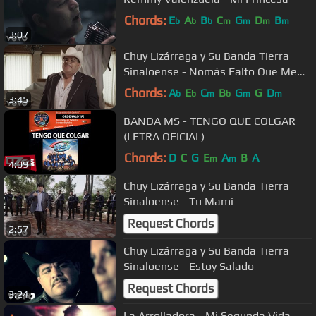
Chords:
E
A
B
C
G
D
B
b
b
b
m
m
m
m
3:07
Chuy Lizárraga y Su Banda Tierra
Sinaloense - Nomás Falto Que Me
Quisieras
Chords:
A
E
C
B
G
G
D
b
b
m
b
m
m
3:45
BANDA MS - TENGO QUE COLGAR
(LETRA OFICIAL)
Chords:
D
C
G
E
A
B
A
m
m
4:09
Chuy Lizárraga y Su Banda Tierra
Sinaloense - Tu Mami
Request Chords
2:57
Chuy Lizárraga y Su Banda Tierra
Sinaloense - Estoy Salado
Request Chords
3:24
La Arrolladora - Mi Segunda Vida