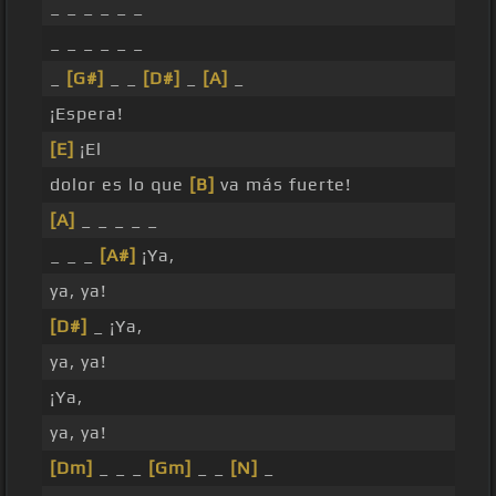
_ _ _ _ _ _
_ _ _ _ _ _
_
[G#]
_ _
[D#]
_
[A]
_
¡Espera!
[E]
¡El
dolor es lo que
[B]
va más fuerte!
[A]
_ _ _ _ _
_ _ _
[A#]
¡Ya,
ya, ya!
[D#]
_ ¡Ya,
ya, ya!
¡Ya,
ya, ya!
[Dm]
_ _ _
[Gm]
_ _
[N]
_