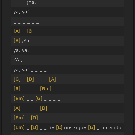
_ _ _ ¡Ya,
ya, ya!
_ _ _ _ _ _
[A]
_
[G]
_ _ _ _
[A]
¡Ya,
ya, ya!
¡Ya,
ya, ya! _ _ _ _
[G]
_
[D]
_ _ _
[A]
_ _
[B]
_ _ _ _
[Bm]
_ _
[Em]
_ _
[G]
_ _ _ _
[A]
_ _ _ _
[D]
_ _
[Em]
_
[D]
_ _ _ _ _
[Em]
_
[D]
_ _ Se
[C]
me sigue
[G]
_ notando