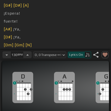
[G#]
[D#]
[A]
¡Espera!
fuerte!
[A#]
¡Ya,
[D#]
¡Ya,
[Dm]
[Gm]
[N]
¡Ya,
Lyrics
On
130
BPM
D
A
G
1
1
1
1
2
1
2
3
1
3
2