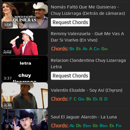
Nomás Faltó Que Me Quisieras -
Chuy Lizárraga (Detrás de cámaras)
Request Chords
3:06
Remmy Valenzuela - Qué Me Vas A
Dar Si Vuelvo (En Vivo)
Chords:
B
E
A
A
C
G
b
b
b
m
m
5:02
Relacion Clandestina Chuy Lizarraga
Letra
Request Chords
3:37
Valentín Elizalde - Soy Así (Chyron)
Chords:
F
C
G
B
E
G
D
m
b
b
3:38
Saul El Jaguar Alarcón - La Luna
Chords:
A
D
E
G
B
E
F
b
b
bm
b
bm
b
m