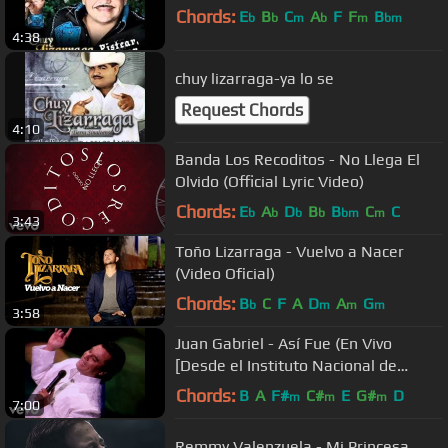
Chords:
E
B
C
A
F
F
B
b
b
m
b
m
bm
4:38
chuy lizarraga-ya lo se
Request Chords
4:10
Banda Los Recoditos - No Llega El
Olvido (Official Lyric Video)
Chords:
E
A
D
B
B
C
C
b
b
b
b
bm
m
3:43
Toño Lizarraga - Vuelvo a Nacer
(Video Oficial)
Chords:
B
C
F
A
D
A
G
b
m
m
m
3:58
Juan Gabriel - Así Fue (En Vivo
[Desde el Instituto Nacional de
Bellas Artes])
Chords:
B
A
F#
C#
E
G#
D
m
m
m
7:00
Remmy Valenzuela - Mi Princesa