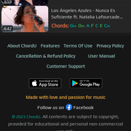
3:59
Los Ángeles Azules - Nunca Es
Suficiente ft. Natalia Lafourcade
(Live)
Chords:
G
D
A
F
C
E
C
m
m
m
4:47
About ChordU
Features
Terms Of Use
Privacy Policy
Cancellation & Refund Policy
User Manual
Customer Support
Made with love and passion for music
Follow us on
Facebook
All contents are subject to copyright,
©
2023
ChordU.
provided for educational and personal non-commercial