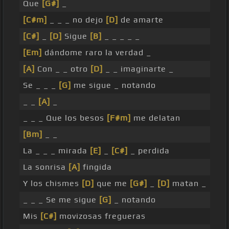
Que
[G#]
_
[C#m]
_ _ _ no dejo
[D]
de amarte
[C#]
_
[D]
Sigue
[B]
_ _ _ _ _
[Em]
dándome raro la verdad _
[A]
Con _ _ otro
[D]
_ _ imaginarte _
Se _ _ _
[G]
me sigue _ notando
_ _
[A]
_
_ _ _ Que los besos
[F#m]
me delatan
[Bm]
_ _
La _ _ _ mirada
[E]
_
[C#]
_ perdida
La sonrisa
[A]
fingida
Y los chismes
[D]
que me
[G#]
_
[D]
matan _
_ _ _ Se me sigue
[G]
_ notando
Mis
[C#]
movizosas fregueras