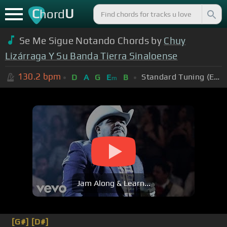
C
U
hord
Se Me Sigue Notando Chords by
Chuy
Lizárraga Y Su Banda Tierra Sinaloense
130.2
bpm
Standard Tuning (EADGBE)
D
A
G
E
B
m
Jam Along & Learn...
[G#]
[D#]