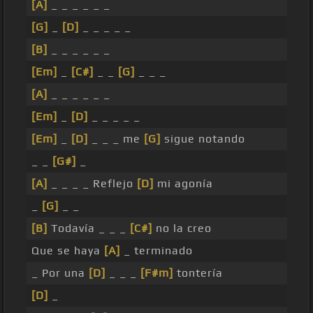
[A]
_ _ _ _ _ _
[G]
_
[D]
_ _ _ _ _
[B]
_ _ _ _ _ _
[Em]
_
[C#]
_ _
[G]
_ _ _
[A]
_ _ _ _ _ _
[Em]
_
[D]
_ _ _ _ _
[Em]
_
[D]
_ _ _ me
[G]
sigue notando
_ _
[G#]
_
[A]
_ _ _ _ Reflejo
[D]
mi agonía
_
[G]
_ _
[B]
Todavía _ _ _
[C#]
no la creo
Que se haya
[A]
_ terminado
_ Por una
[D]
_ _ _
[F#m]
tontería
[D]
_