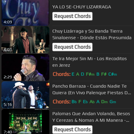
YA LO SE-CHUY LIZARRAGA
Request Chords
4:09
Chuy Lizárraga y Su Banda Tierra
Sinaloense - Dónde Estás Presumida
Request Chords
4:01
Te Ira Mejor Sin Mi - Los Recoditos
en Jerez
Chords:
E
A
D
F#
B
F#
C#
m
m
2:29
Pancho Barraza - Cuando Nadie Te
Quiera (En Vivo Palenque Fiestas De
Octubre 2017)
Chords:
B
F
E
A
A
D
G
b
b
b
m
m
5:16
Palomas Que Andan Volando, Besos
Y Cerezas & Nomas A Mi Manera -
Chuy Lizarraga Y Su Banda Tierra
Request Chords
7:40