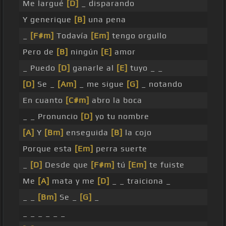
Me largué
[D]
_ disparando
Y generique
[B]
una pena
_
[F#m]
Todavía
[Em]
tengo orgullo
Pero de
[B]
ningún
[E]
amor
_ Puedo
[D]
ganarle al
[E]
tuyo _ _
[D]
Se _
[Am]
_ me sigue
[G]
_ notando
En cuanto
[C#m]
abro la boca
_ _ Pronuncio
[D]
yo tu nombre
[A]
Y
[Bm]
enseguida
[B]
la cojo
Porque esta
[Em]
perra suerte
_
[D]
Desde que
[F#m]
tú
[Em]
te fuiste
Me
[A]
mata y me
[D]
_ _ traiciona _
_ _
[Bm]
Se _
[G]
_
_ _ _ _ _ _