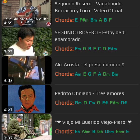
Segundo Rosero - Vagabundo,
Borracho y Loco | Vídeo Oficial
Chords:
E
F#
B
A
B
F
m
m
4:59
SEGUNDO ROSERO - Estoy de ti
enamorado
Chords:
E
G
B
E
C
D
F#
m
m
3:23
Alci Acosta - el preso número 9
Chords:
A
E
G
F
A
D
B
m
m
m
3:03
Pedrito Otiniano - Tres amores
Chords:
G
D
C
G
F#
F#
D#
m
m
m
2:51
"❤ Viejo Mi Querido Viejo-Piero"❤
Chords:
E
A
B
G
D
E
E
b
bm
b
bm
bm
3:37