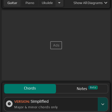
Guitar
Piano
Ukulele
Show
All Diagrams
Chords
Beta
Notes
Simplified
VERSION:
Major & minor chords only