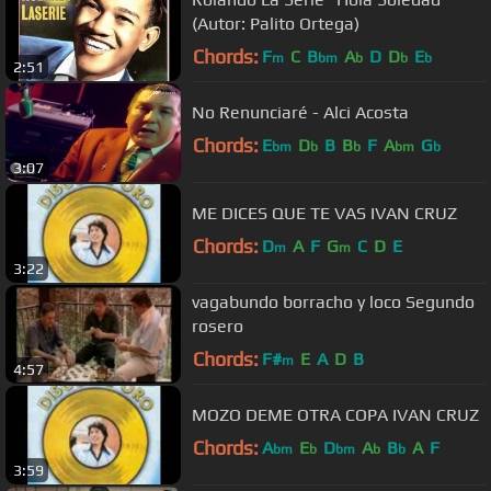
(Autor: Palito Ortega)
Chords:
F
C
B
A
D
D
E
m
bm
b
b
b
2:51
No Renunciaré - Alci Acosta
Chords:
E
D
B
B
F
A
G
bm
b
b
bm
b
3:07
ME DICES QUE TE VAS IVAN CRUZ
Chords:
D
A
F
G
C
D
E
m
m
3:22
vagabundo borracho y loco Segundo
rosero
Chords:
F#
E
A
D
B
m
4:57
MOZO DEME OTRA COPA IVAN CRUZ
Chords:
A
E
D
A
B
A
F
bm
b
bm
b
b
3:59