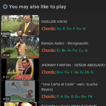
You may also like to play
GUILLER VACIO
Chords:
A
E
D
F
E
G
m
m
m
3:29
Ramón Aviles - Resignación
Chords:
E
B
A
F
C
G
b
b
b
m
m
3:34
JHONNY FARFAN - SEÑOR ABOGADO
Chords:
B
F
C
A
E
D
G
bm
m
b
b
b
2:37
"Una Carta al Cielo" -vals- (Lucha
Reyes)
Chords:
D
A
D
G
E
G
F#
m
m
m
4:33
Rolando La Serie "Hola Soledad"