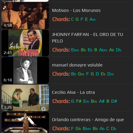
Motivos - Los Morunos
Chords:
C
G
F
E
A
m
4:58
JHONNY FARFAN - EL ORO DE TU
PELO
Chords:
E
B
E
B
A
A
D
bm
b
b
bm
b
b
2:41
manuel donayre voluble
Chords:
B
G
F
G
D
E
D
b
m
b
m
6:18
Cecilio Alva - La otra
Chords:
G
F#
E
B
A#
B
D#
m
m
3:26
Orlando contreras - Amigo de que
Chords:
F
G
B
B
A
C
D
b
bm
b
b
b