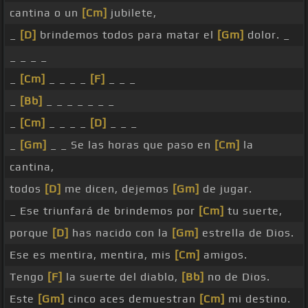
cantina o un
[Cm]
jubilete,
_
[D]
brindemos todos para matar el
[Gm]
dolor. _
_ _ _ _
_
[Cm]
_ _ _ _
[F]
_ _ _
_
[Bb]
_ _ _ _ _ _ _
_
[Cm]
_ _ _ _
[D]
_ _ _
_
[Gm]
_ _ Se las horas que paso en
[Cm]
la
cantina,
todos
[D]
me dicen, dejemos
[Gm]
de jugar.
_ Ese triunfará de brindemos por
[Cm]
tu suerte,
porque
[D]
has nacido con la
[Gm]
estrella de Dios.
Ese es mentira, mentira, mis
[Cm]
amigos.
Tengo
[F]
la suerte del diablo,
[Bb]
no de Dios.
Este
[Gm]
cinco aces demuestran
[Cm]
mi destino.