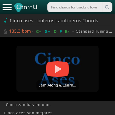
C
U
hord
Cinco ases - boleros camtineros Chords
105.3
bpm
Standard Tuning (EADGBE)
C
G
D
F
B
m
m
b
Jam Along & Learn...
Cinco zambas en uno.
Cinco aces son mejores.