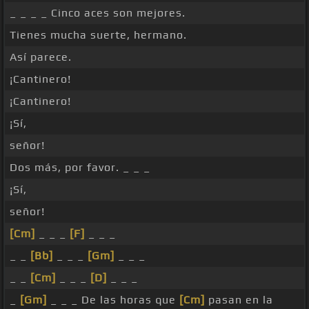
_ _ _ _ Cinco aces son mejores.
Tienes mucha suerte, hermano.
Así parece.
¡Cantinero!
¡Cantinero!
¡Sí,
señor!
Dos más, por favor. _ _ _
¡Sí,
señor!
[Cm]
_ _ _
[F]
_ _ _
_ _
[Bb]
_ _ _
[Gm]
_ _ _
_ _
[Cm]
_ _ _
[D]
_ _ _
_
[Gm]
_ _ _ De las horas que
[Cm]
pasan en la