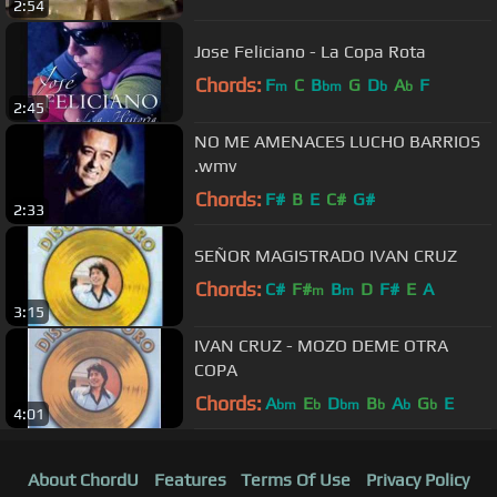
2:54
Jose Feliciano - La Copa Rota
Chords:
F
C
B
G
D
A
F
m
bm
b
b
2:45
NO ME AMENACES LUCHO BARRIOS
.wmv
Chords:
F#
B
E
C#
G#
2:33
SEÑOR MAGISTRADO IVAN CRUZ
Chords:
C#
F#
B
D
F#
E
A
m
m
3:15
IVAN CRUZ - MOZO DEME OTRA
COPA
Chords:
A
E
D
B
A
G
E
bm
b
bm
b
b
b
4:01
About ChordU
Features
Terms Of Use
Privacy Policy