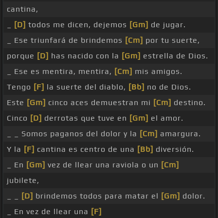
cantina,
_
[D]
todos me dicen, dejemos
[Gm]
de jugar.
_ Ese triunfará de brindemos
[Cm]
por tu suerte,
porque
[D]
has nacido con la
[Gm]
estrella de Dios.
_ Ese es mentira, mentira,
[Cm]
mis amigos.
Tengo
[F]
la suerte del diablo,
[Bb]
no de Dios.
Este
[Gm]
cinco aces demuestran mi
[Cm]
destino.
Cinco
[D]
derrotas que tuve en
[Gm]
el amor.
_ _ Somos paganos del dolor y la
[Cm]
amargura.
Y la
[F]
cantina es centro de una
[Bb]
diversión.
_ En
[Gm]
vez de llear una raviola o un
[Cm]
jubilete,
_ _
[D]
brindemos todos para matar el
[Gm]
dolor.
_ En vez de llear una
[F]