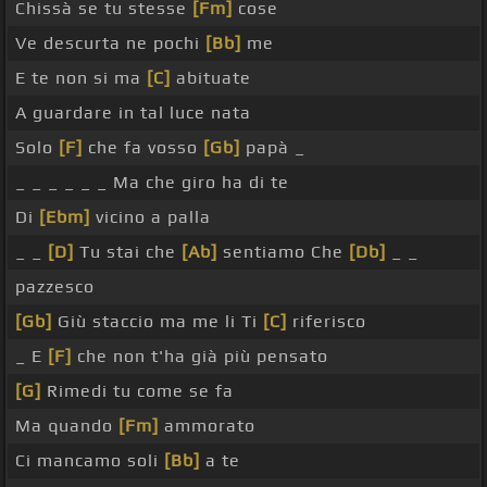
Chissà se tu stesse
[Fm]
cose
Ve descurta ne pochi
[Bb]
me
E te non si ma
[C]
abituate
A guardare in tal luce nata
Solo
[F]
che fa vosso
[Gb]
papà _
_ _ _ _ _ _ Ma che giro ha di te
Di
[Ebm]
vicino a palla
_ _
[D]
Tu stai che
[Ab]
sentiamo Che
[Db]
_ _
pazzesco
[Gb]
Giù staccio ma me li Ti
[C]
riferisco
_ E
[F]
che non t'ha già più pensato
[G]
Rimedi tu come se fa
Ma quando
[Fm]
ammorato
Ci mancamo soli
[Bb]
a te