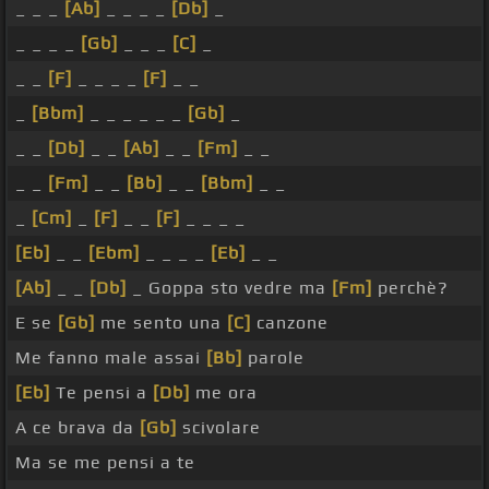
_ _ _
[Ab]
_ _ _ _
[Db]
_
_ _ _ _
[Gb]
_ _ _
[C]
_
_ _
[F]
_ _ _ _
[F]
_ _
_
[Bbm]
_ _ _ _ _ _
[Gb]
_
_ _
[Db]
_ _
[Ab]
_ _
[Fm]
_ _
_ _
[Fm]
_ _
[Bb]
_ _
[Bbm]
_ _
_
[Cm]
_
[F]
_ _
[F]
_ _ _ _
[Eb]
_ _
[Ebm]
_ _ _ _
[Eb]
_ _
[Ab]
_ _
[Db]
_ Goppa sto vedre ma
[Fm]
perchè?
E se
[Gb]
me sento una
[C]
canzone
Me fanno male assai
[Bb]
parole
[Eb]
Te pensi a
[Db]
me ora
A ce brava da
[Gb]
scivolare
Ma se me pensi a te