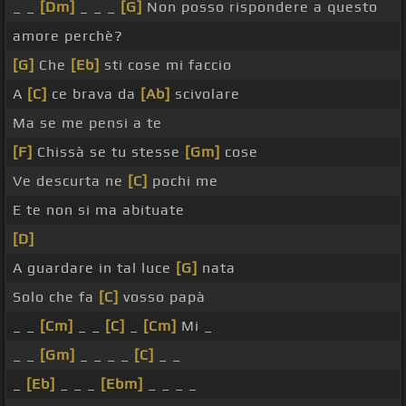
_ _
[Dm]
_ _ _
[G]
Non posso rispondere a questo
amore perchè?
[G]
Che
[Eb]
sti cose mi faccio
A
[C]
ce brava da
[Ab]
scivolare
Ma se me pensi a te
[F]
Chissà se tu stesse
[Gm]
cose
Ve descurta ne
[C]
pochi me
E te non si ma abituate
[D]
A guardare in tal luce
[G]
nata
Solo che fa
[C]
vosso papà
_ _
[Cm]
_ _
[C]
_
[Cm]
Mi _
_ _
[Gm]
_ _ _ _
[C]
_ _
_
[Eb]
_ _ _
[Ebm]
_ _ _ _