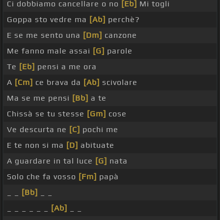
Ci dobbiamo cancellare o no
[Eb]
Mi togli
Goppa sto vedre ma
[Ab]
perchè?
E se me sento una
[Dm]
canzone
Me fanno male assai
[G]
parole
Te
[Eb]
pensi a me ora
A
[Cm]
ce brava da
[Ab]
scivolare
Ma se me pensi
[Bb]
a te
Chissà se tu stesse
[Gm]
cose
Ve descurta ne
[C]
pochi me
E te non si ma
[D]
abituate
A guardare in tal luce
[G]
nata
Solo che fa vosso
[Fm]
papà
_ _
[Bb]
_ _
_ _ _ _ _ _
[Ab]
_ _