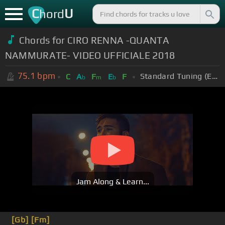
C
U
hord
Chords for
CIRO RENNA -QUANTA
NAMMURATE- VIDEO UFFICIALE 2018
75.1
bpm
Standard Tuning (EADGBE)
C
A
F
E
F
b
m
b
Jam Along & Learn...
[Gb]
[Fm]