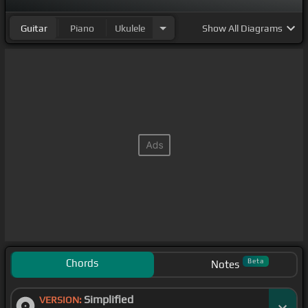
Guitar
Piano
Ukulele
Show
All Diagrams
Chords
Beta
Notes
Simplified
VERSION: