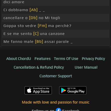
dici amore
Ci dobbiamo
[Ab]
_ _
cancellare o
[Db]
no Mi togli
Goppa sto vedre
[Fm]
ma perchè?
E se me sento
[C]
una canzone
Me fanno male
[Bb]
assai parole _
About ChordU
Features
Terms Of Use
Privacy Policy
Cancellation & Refund Policy
User Manual
Customer Support
Made with love and passion for music
Follow us on
Facebook