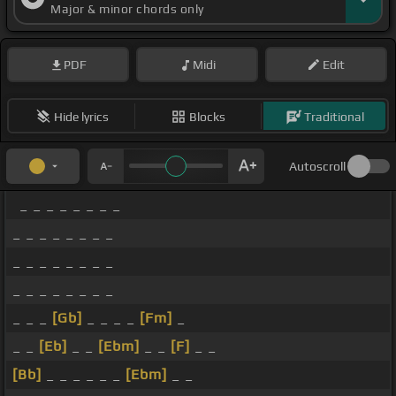
Major & minor chords only
PDF
Midi
Edit
Hide lyrics
Blocks
Traditional
Autoscroll
_ _ _ _ _ _ _ _
_ _ _ _ _ _ _ _
_ _ _ _ _ _ _ _
_ _ _ _ _ _ _ _
_ _ _
[Gb]
_ _ _ _
[Fm]
_
_ _
[Eb]
_ _
[Ebm]
_ _
[F]
_ _
[Bb]
_ _ _ _ _ _
[Ebm]
_ _